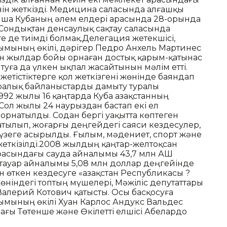
ін жеткізді. Медицина саласында алғашқы
ынша Кубаның әлем елдері арасында 28-орында
. Сондықтан денсаулық сақтау саласында
ге де тиімді болмақ.Делегация жетекшісі,
мының өкілі, дәрігер Педро Анхель Мартинес
н жылдар бойы орнаған достық қарым-қатынас
ға да үлкен ықпал жасайтынын мәлім етті.
етістіктерге қол жеткізгені жөнінде баяндап
аралық байланыстарды дамыту туралы
992 жылы 16 қаңтарда Куба Қазақстанның
 Сол жылы 24 наурыздан бастап екі ел
рнатылды. Содан бергі уақытта көптеген
тылып, жоғарғы деңгейдегі саяси кездесулер,
жүзеге асырылды. Ғылым, мәдениет, спорт және
жеткізілді.2008 жылдың қаңтар-желтоқсан
арасындағы сауда айналымы 43,7 млн АҚШ
тауар айналымы 5,08 млн доллар деңгейінде
 өткен кездесуге «Қазақстан Республикасы ?
ніндегі топтың мүшелері, Мәжіліс депутаттары
Валерий Котович қатысты. Осы басқосуға
мының өкілі Хуан Карлос Андукс Вальдес
ағы Төтенше және Өкілетті елшісі Абелардо