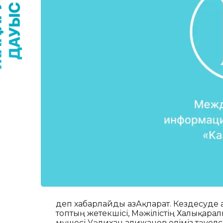
деп хабарлайды ҚазАқпарат. Кездесуде 
топтың жетекшісі, Мәжілістің Халықаралы
мүшесі Уәлихан Қалижанов еліміз тәуел