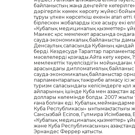
байланыстың жаңа деңгейге көтерілген
дәрігерлік көмек көрсету жүйесі бой
тұруы үлкен көрсеткіш екенін атап өтті
бірлескен жобаларды іске асыру екі ел
«Кубалық медициналық қызметтер» ұйы
Маикес қос мемлекет арасында ондаға
сауда-экономикалық байланысты дамыту
Денсаулық саласында Кубаның қандай ж
берді. Кездесуде Тараптар парламент
мәселелерді қозғады.Айта кету керек, 1
мемлекеттік тәуелсіздігін мойындаған.
арасындағы дипломатиялық байланыс о
сауда-экономикалық байланыстар орна
парламентаралық тәжірибе алмасу ісі 
туризм саласындағы келісімдерге қол 
айларының ішінде Куба мен Қазақстан 
доллары көлемінде болды. 2007 жылы 
ғана болған еді. Кубалық меймандармен
Куба Республикасы» ынтымақтастығы жө
Сансызбай Есілов, Гүлмира Исімбаева, 
«Кубалық медициналық қызметтер» ұйы
және Куба Республикасының Қазақстанд
Эрнандес Феррер қатысты.