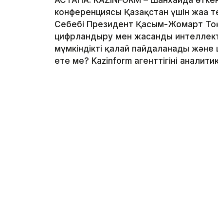
АСТАНА. KAZINFORM – Шанхайда өтке
конференциясы Қазақстан үшін жаңа те
Себебі Президент Қасым-Жомарт Тоқ
цифрландыру мен жасанды интеллектіг
мүмкіндікті қалай пайдаланады және
ете ме? Kazinform агенттігінің анали