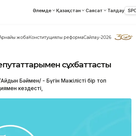
Әлемде
Қазақстан
Саясат
Талдау
SP
Арнайы жоба
Конституциялық реформа
Сайлау-2026
 депутаттарымен сұхбаттасты
йдын Бәймен/ - Бүгін Мәжілістің бір топ
иямен кездесті,