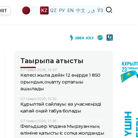
KZ
QZ
РУ
EN
中文
ق ز
ЎЗ
ORT
Тақырыпқа қатысты
07 тамыз 2026, 13:47
Келесі жылға дейін 12 өңірде 1 850
орындық оңалту орталығы
ашылады
07 тамыз 2026, 13:20
Құрылтай сайлауы: өз учаскеңізді
қалай оңай табуға болады
07 тамыз 2026, 12:36
Фельдшер Ұлдана Мырзуанның
өліміне қатысты іс сотқа жолданды