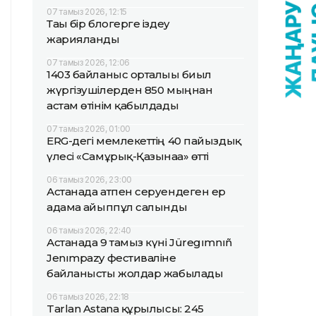
07 тамыз 2026, 12:15
Тағы бір блогерге іздеу
жарияланды
07 тамыз 2026, 12:06
1403 байланыс орталығы биыл
жүргізушілерден 850 мыңнан
астам өтінім қабылдады
07 тамыз 2026, 01:00
ERG-дегі мемлекеттің 40 пайыздық
үлесі «Самұрық-Қазынаға» өтті
06 тамыз 2026, 23:00
Астанада атпен серуендеген ер
адамға айыппұл салынды
06 тамыз 2026, 22:40
Астанада 9 тамыз күні Jüregımnıñ
Jenımpazy фестиваліне
байланысты жолдар жабылады
06 тамыз 2026, 22:18
Tarlan Astana құрылысы: 245