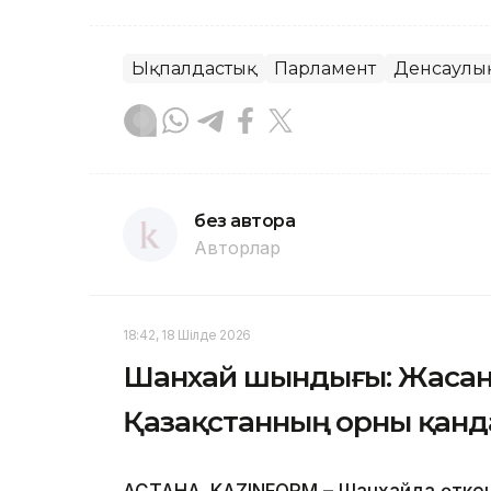
Ықпалдастық
Парламент
Денсаулы
без автора
Авторлар
18:42, 18 Шілде 2026
Шанхай шындығы: Жасанд
Қазақстанның орны қанд