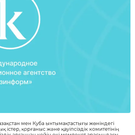
Қазақстан мен Куба ынтымақтастығы жөніндегі
қ істер, қорғаныс және қауіпсіздік комитетінің
сіздік алғаннан кейін екі мемлекет арасындағы