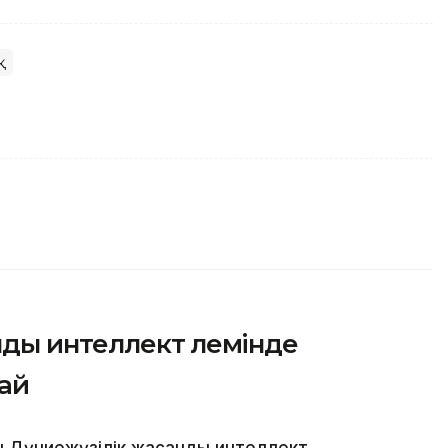
қ
ы интеллект әлемінде
ай