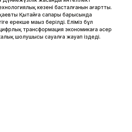
н Дүниежүзілік жасанды интеллект
хнологиялық кезеңнің басталғанын аңғартты.
аевтың Қытайға сапары барысында
е ерекше маңыз берілді. Еліміз бұл
 цифрлық трансформация экономикаға әсер
тикалық шолушысы сауалға жауап іздеді.