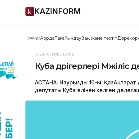
KAZINFORM
Ақорда
Тағайындау
Заң және тәртіп
Дерекқор
Тренд:
16:29, 10 Наурыз 2009
Куба дәрігерлері Мәжіліс
АСТАНА. Наурыздың 10-ы. ҚазАқпарат /А
депутаты Куба елінен келген делегац