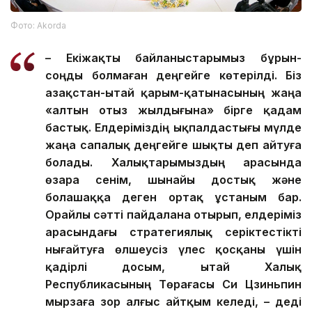
Фото: Аkorda
– Екіжақты байланыстарымыз бұрын-
соңды болмаған деңгейге көтерілді. Біз
Қазақстан-Қытай қарым-қатынасының жаңа
«алтын отыз жылдығына» бірге қадам
бастық. Елдеріміздің ықпалдастығы мүлде
жаңа сапалық деңгейге шықты деп айтуға
болады. Халықтарымыздың арасында
өзара сенім, шынайы достық және
болашаққа деген ортақ ұстаным бар.
Орайлы сәтті пайдалана отырып, елдеріміз
арасындағы стратегиялық серіктестікті
нығайтуға өлшеусіз үлес қосқаны үшін
қадірлі досым, Қытай Халық
Республикасының Төрағасы Си Цзиньпин
мырзаға зор алғыс айтқым келеді, – деді