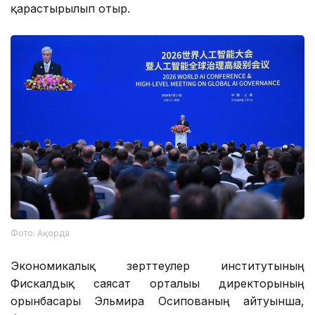
қарастырылып отыр.
Фото: Ақорда
Экономикалық зерттеулер институтының
Фискалдық саясат орталығы директорының
орынбасары Эльмира Осипованың айтуынша,