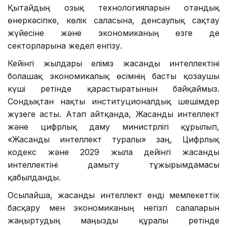
Қытайдың озық технологияларын отандық
өнеркәсіпке, көлік саласына, денсаулық сақтау
жүйесіне және экономиканың өзге де
секторларына жедел енгізу.
Кейінгі жылдары еліміз жасанды интеллектіні
болашақ экономикалық өсімнің басты қозғаушы
күші ретінде қарастыратынын байқаймыз.
Сондықтан нақты институционалдық шешімдер
жүзеге асты. Атап айтқанда, Жасанды интеллект
және цифрлық даму министрлігі құрылып,
«Жасанды интеллект туралы» заң, Цифрлық
кодекс және 2029 жылға дейінгі жасанды
интеллектіні дамыту тұжырымдамасы
қабылданды.
Осылайша, жасанды интеллект енді мемлекеттік
басқару мен экономиканың негізгі салаларын
жаңғыртудың маңызды құралы ретінде