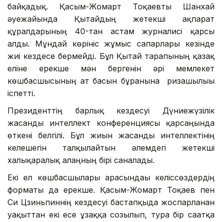
байқадық. Қасым-Жомарт Тоқаевты Шанхай
әуежайында Қытайдың жетекші ақпарат
құралдарының 40-тан астам журналисі қарсы
алды. Мұндай көрініс жұмыс сапарлары кезінде
жиі кездесе бермейді. Бұл Қытай тарапының қазақ
еліне ерекше мән бергенін әрі мемлекет
көшбасшысының ат басын бұрғанына ризашылығы
іспетті.
Президенттің барлық кездесуі Дүниежүзілік
жасанды интеллект конференциясы қарсаңында
өткені белгілі. Бұл жиын жасанды интеллектінің
келешегін талқылайтын әлемдегі жетекші
халықаралық алаңның бірі саналады.
Екі ел көшбасшылары арасындағы келіссөздердің
форматы да ерекше. Қасым-Жомарт Тоқаев пен
Си Цзиньпиннің кездесуі бастапқыда жоспарланған
уақыттан екі есе ұзаққа созылып, тура бір сағатқа