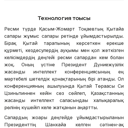
Технология тоғысы
Ресми түрде Қасым-Жомарт Тоқаевтың Қытайға
сапары жұмыс сапары ретінде ұйымдастырылды.
Бірақ Қытай тарапының көрсеткен ерекше
құрметі, кездесулердің ауқымы мен қол жеткізген
келісімдердің деңгейі ресми сапардан кем болған
жоқ. Оның үстіне Президент Дүниежүзілік
жасанды интеллект конференциясының ең
мәртебелі шетелдік қонақтарының бірі атанды. Ол
конференцияның ашылуында Қытай Төрағасы Си
Цзиньпиннен кейін сөз сөйлеп, Қазақстанның
жасанды интеллект саласындағы халықаралық
рөлінің күшейіп келе жатқанын аңғартты.
Сапардың жоғары деңгейде ұйымдастырылғанын
Президенттің Шанхайға келген сәтінен-ақ