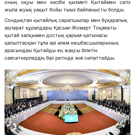
оның оқуы мен кәсіби қызметі Қытаймен сегіз
жылға жуық уақыт бойы тығыз байланысты болды.
Сондықтан қытайлық сарапшылар мен бұқаралық
ақпарат құралдары Қасым-Жомарт Тоқаевты
қытай халқымен достық қарым-қатынасы
қалыптасқан тұлға әрі әлем көшбасшыларының
арасындағы Қытайды ең жақсы білетін
саясаткерлердің бірі ретінде жиі сипаттайды.