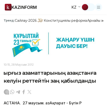
KAZINFORM
KZ
Сайлау-2026
Конституциялық реформа
Арнайы жо
Тренд:
10:15, 28 Маусым 2012
Қырғыз азаматтарының Қазақстанға
келуін реттейтін заң қабылданды
АСТАНА. 27 маусым. ҚазАқпарат - Бүгін ҚР