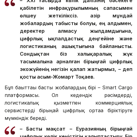
– XXI ғасырда көлік дәлізінің бәсекеге
қабілетін инфрақұрылымның сапасымен
өлшеу жеткіліксіз. Қазір мұндай
жобалардың табысты болуы, ең алдымен,
деректер алмасу жылдамдығына,
цифрлық ықпалдастық деңгейіне және
логистиканың ашықтығына байланысты.
Сондықтан біз халықаралық жүк
тасымалына арналған бірыңғай цифрлық
экожүйенің негізін қалап жатырмыз, – деп
қосты Қасым-Жомарт Тоқаев.
Бұл бағыттағы басты жобалардың бірі – Smart Cargo
платформасы. Ол кедендік рәсімдерді,
логистикалық қызметпен коммерциялық
сервистерді бірыңғай цифрлық ортаға біріктіруге
мүмкіндік береді.
– Басты мақсат – Еуразияның бірыңғай
цифрлық көлік кеңістігін қалыптастыру. Бір