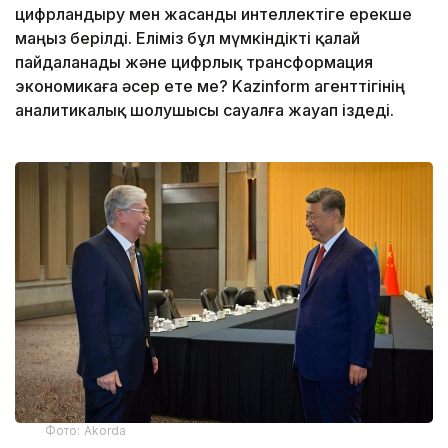
цифрландыру мен жасанды интеллектіге ерекше
маңыз берілді. Еліміз бұл мүмкіндікті қалай
пайдаланады және цифрлық трансформация
экономикаға әсер ете ме? Kazinform агенттігінің
аналитикалық шолушысы сауалға жауап іздеді.
Фото: Аkorda