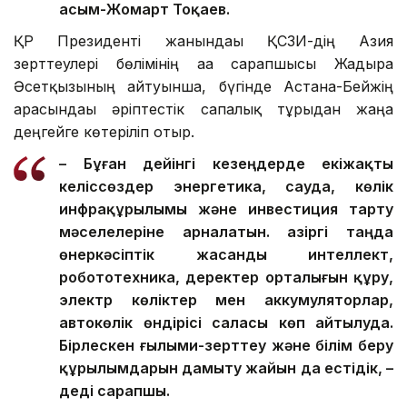
Қасым-Жомарт Тоқаев.
ҚР Президенті жанындағы ҚСЗИ-дің Азия
зерттеулері бөлімінің аға сарапшысы Жадыра
Әсетқызының айтуынша, бүгінде Астана-Бейжің
арасындағы әріптестік сапалық тұрғыдан жаңа
деңгейге көтеріліп отыр.
– Бұған дейінгі кезеңдерде екіжақты
келіссөздер энергетика, сауда, көлік
инфрақұрылымы және инвестиция тарту
мәселелеріне арналатын. Қазіргі таңда
өнеркәсіптік жасанды интеллект,
робототехника, деректер орталығын құру,
электр көліктер мен аккумуляторлар,
автокөлік өндірісі саласы көп айтылуда.
Бірлескен ғылыми-зерттеу және білім беру
құрылымдарын дамыту жайын да естідік, –
деді сарапшы.