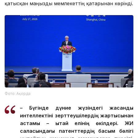
қатысқан маңызды мемлекеттің қатарынан көрінді.
Фото: Ақорда
– Бүгінде дүние жүзіндегі жасанды
интеллектіні зерттеушілердің жартысынан
астамы – Қытай елінің өкілдері. ЖИ
саласындағы патенттердің басым бөлігі