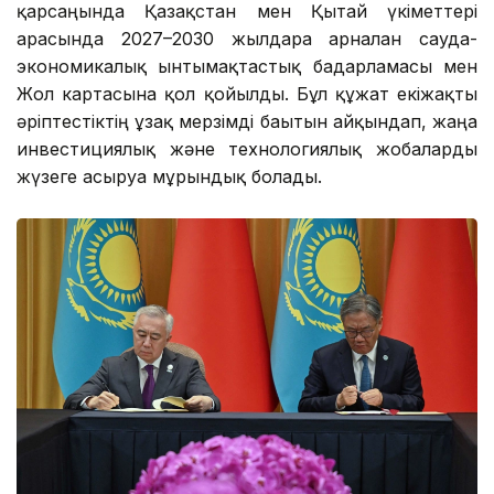
қарсаңында Қазақстан мен Қытай үкіметтері
арасында 2027–2030 жылдарға арналған сауда-
экономикалық ынтымақтастық бағдарламасы мен
Жол картасына қол қойылды. Бұл құжат екіжақты
әріптестіктің ұзақ мерзімді бағытын айқындап, жаңа
инвестициялық және технологиялық жобаларды
жүзеге асыруға мұрындық болады.