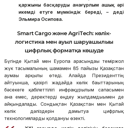
қаржыны басқаруды анағұрлым ашық әрі
икемді етуге мүмкіндік береді,
–
деді
Эльмира Осипова
.
Smart Cargo және AgriTech: көлік-
логистика мен ауыл шаруашылығы
цифрлық форматқа көшуде
Бүгінде Қытай мен Еуропа арасындағы теміржол
жүк тасымалының шамамен 85 пайызы Қазақстан
аумағы арқылы өтеді. Алайда Президенттің
айтуынша, қазіргі жағдайда көлік бағыттарының
бәсекеге қабілеттілігі инфрақұрылым сапасымен
ғана емес, деректерді өңдеу жылдамдығымен де
айқындалады. Сондықтан Қазақстан мен Қытай
көлік дәліздерін дамытуға цифрлық
технологияларды қолдануы өзекті.