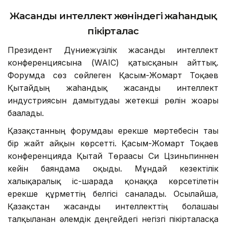
Жасанды интеллект жөніндегі жаһандық
пікірталас
Президент Дүниежүзілік жасанды интеллект
конференциясына (WAIC) қатысқанын айттық.
Форумда сөз сөйлеген Қасым-Жомарт Тоқаев
Қытайдың жаһандық жасанды интеллект
индустриясын дамытудағы жетекші рөлін жоғары
бағалады.
Қазақстанның форумдағы ерекше мәртебесін тағы
бір жайт айқын көрсетті. Қасым-Жомарт Тоқаев
конференцияда Қытай Төрағасы Си Цзиньпиннен
кейін баяндама оқыды. Мұндай кезектілік
халықаралық іс-шарада қонаққа көрсетілетін
ерекше құрметтің белгісі саналады. Осылайша,
Қазақстан жасанды интеллекттің болашағы
талқыланған әлемдік деңгейдегі негізгі пікірталасқа