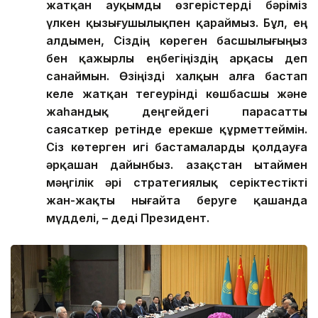
жатқан ауқымды өзгерістерді бәріміз
үлкен қызығушылықпен қараймыз. Бұл, ең
алдымен, Сіздің көреген басшылығыңыз
бен қажырлы еңбегіңіздің арқасы деп
санаймын. Өзіңізді халқын алға бастап
келе жатқан тегеурінді көшбасшы және
жаһандық деңгейдегі парасатты
саясаткер ретінде ерекше құрметтеймін.
Сіз көтерген игі бастамаларды қолдауға
әрқашан дайынбыз. Қазақстан Қытаймен
мәңгілік әрі стратегиялық серіктестікті
жан-жақты нығайта беруге қашанда
мүдделі, – деді Президент.