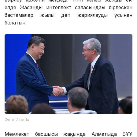
елде Жасанды интеллект саласындағы бірлескен
бастамалар жылы деп жариялауды ұсынған
болатын.
Фото: Аkorda
Мемлекет басшысы жақында Алматыда БҰҰ