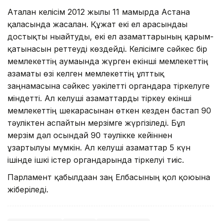
Аталған келісім 2012 жылғы 11 мамырда Астана
қаласында жасалған. Құжат екі ел арасындағы
достықты нығайтуды, екі ел азаматтарының қарым-
қатынасын реттеуді көздейді. Келісімге сәйкес бір
мемлекеттің аумағында жүрген екінші мемлекеттің
азаматы өзі келген мемлекеттің ұлттық
заңнамасына сәйкес уәкілетті органдарға тіркелуге
міндетті. Ал келуші азаматтарды тіркеу екінші
мемлекеттің шекарасынан өткен кезден бастап 90
тәуліктен аспайтын мерзімге жүргізіледі. Бұл
мерзім дәл осындай 90 тәулікке кейіннен
ұзартылуы мүмкін. Ал келуші азаматтар 5 күн
ішінде ішкі істер органдарында тіркелуі тиіс.
Парламент қабылдаған заң Елбасының қол қоюына
жіберіледі.