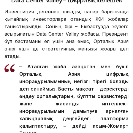
Data Center Valley – цифрлық келешек
Инвестиция дегеннен шығады, сапар барысында
қытайлық инвесторларға отандық ЖИ жобалар
таныстырылды. Соның бірі – Екібастұзда жүзеге
асырылатын Data Center Valley жобасы. Президент
бұл бастаманы ел үшін ғана емес, Орталық Азия
өңірі үшін де стратегиялық маңызы жоғары деп
атады.
– Аталған жоба Қазақстан мен бүкіл
Орталық Азия цифрлық
инфрақұрылымының негізгі тірегі болады
деп санаймыз. Басты мақсат – деректерді
өңдеу орталықтарын, бұлтты сервистерді
және жасанды интеллект
инфрақұрылымын дамытуға арналған
халықаралық деңгейдегі платформа
қалыптастыру, – дейді Қасым-Жомарт