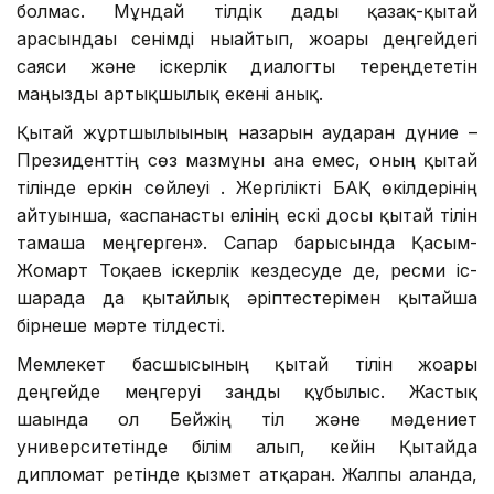
болмас. Мұндай тілдік дағды қазақ-қытай
арасындағы сенімді нығайтып, жоғары деңгейдегі
саяси және іскерлік диалогты тереңдететін
маңызды артықшылық екені анық.
Қытай жұртшылығының назарын аударған дүние –
Президенттің сөз мазмұны ғана емес, оның қытай
тілінде еркін сөйлеуі . Жергілікті БАҚ өкілдерінің
айтуынша, «аспанасты елінің ескі досы қытай тілін
тамаша меңгерген». Сапар барысында Қасым-
Жомарт Тоқаев іскерлік кездесуде де, ресми іс-
шарада да қытайлық әріптестерімен қытайша
бірнеше мәрте тілдесті.
Мемлекет басшысының қытай тілін жоғары
деңгейде меңгеруі заңды құбылыс. Жастық
шағында ол Бейжің тіл және мәдениет
университетінде білім алып, кейін Қытайда
дипломат ретінде қызмет атқарған. Жалпы алғанда,