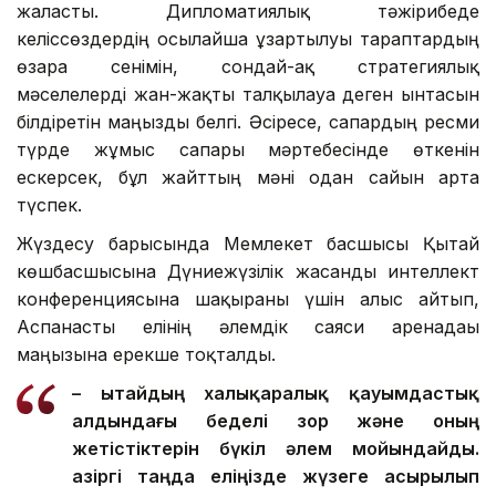
жалғасты. Дипломатиялық тәжірибеде
келіссөздердің осылайша ұзартылуы тараптардың
өзара сенімін, сондай-ақ стратегиялық
мәселелерді жан-жақты талқылауға деген ынтасын
білдіретін маңызды белгі. Әсіресе, сапардың ресми
түрде жұмыс сапары мәртебесінде өткенін
ескерсек, бұл жайттың мәні одан сайын арта
түспек.
Жүздесу барысында Мемлекет басшысы Қытай
көшбасшысына Дүниежүзілік жасанды интеллект
конференциясына шақырғаны үшін алғыс айтып,
Аспанасты елінің әлемдік саяси аренадағы
маңызына ерекше тоқталды.
– Қытайдың халықаралық қауымдастық
алдындағы беделі зор және оның
жетістіктерін бүкіл әлем мойындайды.
Қазіргі таңда еліңізде жүзеге асырылып