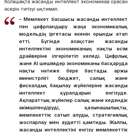
болашақта жасанды интеллект экономикаға орасан
әсерін тигізуі ықтимал.
– Мемлекет басшысы жасанды интеллект
пен цифрландыру жаңа экономикалық
модельдің іргетасы екенін орынды атап
өтті. Бүгінде Қазақстан жасанды
интеллектіні экономиканың нақты өсім
драйверіне ілгерілетіп келеді.
Цифрлық
және AI шешімдер экономиканы басқаруда
нақты нәтиже бере бастады. Қаржы
министрлігі бюджет, салық және
фискалдық бақылау жүйелеріне жасанды
интеллект құралдарын енгізуде.
Ақпараттық жүйелер салық және кедендік
әкімшілендіруді, қазынашылықты,
мемлекеттік сатып алуды, стратегиялық
жоспарлау мен аудит
ті қамтиды
. Жалпы,
жасанды интеллекті
ні
енгізу мемлекеттік