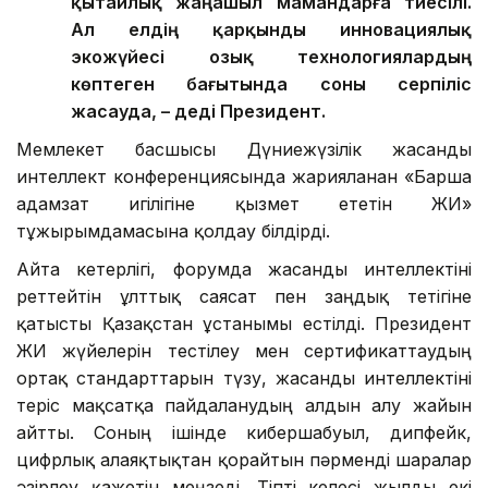
қытайлық жаңашыл мамандарға тиесілі.
Ал елдің қарқынды инновациялық
экожүйесі озық технологиялардың
көптеген бағытында соны серпіліс
жасауда, – деді Президент.
Мемлекет басшысы Дүниежүзілік жасанды
интеллект конференциясында жарияланған «Барша
адамзат игілігіне қызмет ететін ЖИ»
тұжырымдамасына қолдау білдірді.
Айта кетерлігі, форумда жасанды интеллектіні
реттейтін ұлттық саясат пен заңдық тетігіне
қатысты Қазақстан ұстанымы естілді. Президент
ЖИ жүйелерін тестілеу мен сертификаттаудың
ортақ стандарттарын түзу, жасанды интеллектіні
теріс мақсатқа пайдаланудың алдын алу жайын
айтты. Соның ішінде кибершабуыл, дипфейк,
цифрлық алаяқтықтан қорғайтын пәрменді шаралар
әзірлеу қажетін меңзеді. Тіпті келесі жылды екі