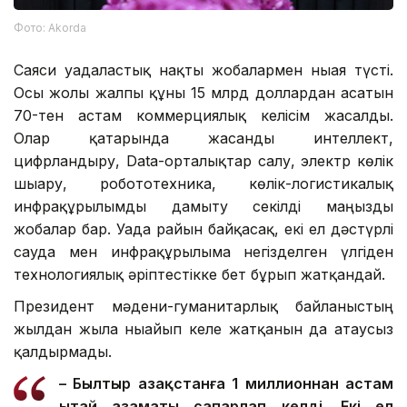
Фото: Аkorda
Саяси уағдаластық нақты жобалармен нығая түсті.
Осы жолы жалпы құны 15 млрд доллардан асатын
70-тен астам коммерциялық келісім жасалды.
Олар қатарында жасанды интеллект,
цифрландыру, Data-орталықтар салу, электр көлік
шығару, робототехника, көлік-логистикалық
инфрақұрылымды дамыту секілді маңызды
жобалар бар. Уағда райын байқасақ, екі ел дәстүрлі
сауда мен инфрақұрылымға негізделген үлгіден
технологиялық әріптестікке бет бұрып жатқандай.
Президент мәдени-гуманитарлық байланыстың
жылдан жылға нығайып келе жатқанын да атаусыз
қалдырмады.
– Былтыр Қазақстанға 1 миллионнан астам
Қытай азаматы сапарлап келді. Екі ел