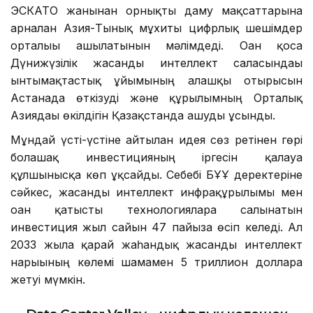
ЭСКАТО жанынан орнықты даму мақсаттарына
арналған Азия-Тынық мұхиты цифрлық шешімдер
орталығы ашылатынын мәлімдеді. Оған қоса
Дүнижүзілік жасанды интеллект саласындағы
ынтымақтастық ұйымының алғашқы отырысын
Астанада өткізуді және құрылымның Орталық
Азиядағы өкілдігін Қазақстанда ашуды ұсынды.
Мұндай үсті-үстіне айтылған идея сөз ретінен гөрі
болашақ инвестицияның іргесін қалауға
құлшынысқа көп ұқсайды. Себебі БҰҰ деректеріне
сәйкес, жасанды интеллект инфрақұрылымы мен
оған қатысты технологияларға салынатын
инвестиция жыл сайын 47 пайызға өсіп келеді. Ал
2033 жылға қарай жаһандық жасанды интеллект
нарығының көлемі шамамен 5 триллион долларға
жетуі мүмкін.