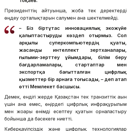
Тоқаев.
Президенттің айтуынша, жоба тек деректерді
өңдеу орталықтарын салумен ғана шектелмейді.
– Біз біртұтас инновациялық экожүйе
қалыптастыруды көздеп отырмыз. Сол
арқылы суперкомпьютердің қуаты,
жасанды интеллект зертханалары,
ғылыми-зерттеу ұйымдары, білім беру
бағдарламалары, стартаптар мен
экспортқа бағытталған цифрлық
қызметтер бір арнаға тоғысады, – деп атап
өтті Мемлекет басшысы.
Демек, ендігі жерде Қазақстан тек транзиттік ағын
үшін ғана емес, өңірдегі цифрлық инфрақұрылым
мен жоғары өнімді есептеу қуатын орналастыру
бойынша да бәсекеге ниетті.
Киберқауіпсіздік және цифрлық технологиялар