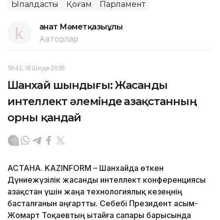
Ықпалдастық
Қоғам
Парламент
Қанат Мәметқазыұлы
Авторлар
18:42, 18 Шілде 2026
Шанхай шындығы: Жасанды
интеллект әлемінде Қазақстанның
орны қандай
АСТАНА. KAZINFORM – Шанхайда өткен
Дүниежүзілік жасанды интеллект конференциясы
Қазақстан үшін жаңа технологиялық кезеңнің
басталғанын аңғартты. Себебі Президент Қасым-
Жомарт Тоқаевтың Қытайға сапары барысында