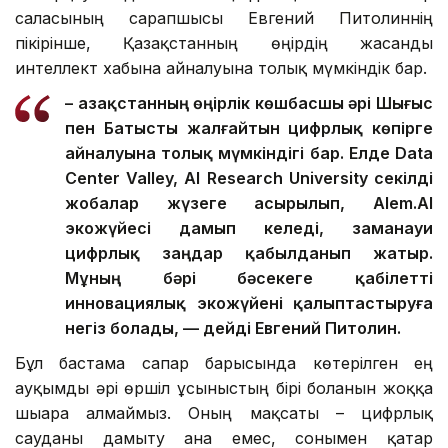
саласының сарапшысы Евгений Питолиннің
пікірінше, Қазақстанның өңірдің жасанды
интеллект хабына айналуына толық мүмкіндік бар.
– Қазақстанның өңірлік көшбасшы әрі Шығыс
пен Батысты жалғайтын цифрлық көпірге
айналуына толық мүмкіндігі бар. Елде Data
Center Valley, AI Research University секілді
жобалар жүзеге асырылып, Alem.AI
экожүйесі дамып келеді, заманауи
цифрлық заңдар қабылданып жатыр.
Мұның бәрі бәсекеге қабілетті
инновациялық экожүйені қалыптастыруға
негіз болады, — дейді Евгений Питолин.
Бұл бастама сапар барысында көтерілген ең
ауқымды әрі өршіл ұсыныстың бірі болғанын жоққа
шығара алмаймыз. Оның мақсаты – цифрлық
сауданы дамыту ғана емес, сонымен қатар