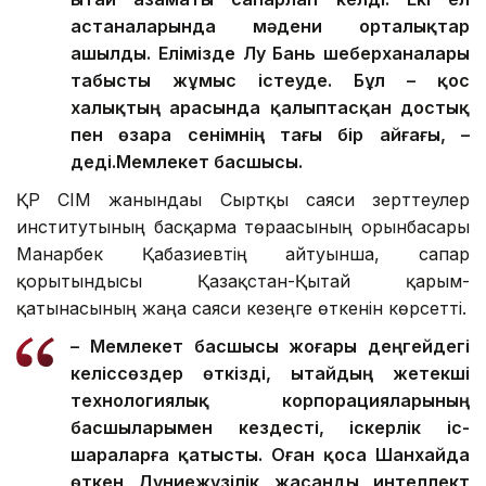
астаналарында мәдени орталықтар
ашылды. Елімізде Лу Бань шеберханалары
табысты жұмыс істеуде. Бұл – қос
халықтың арасында қалыптасқан достық
пен өзара сенімнің тағы бір айғағы, –
деді.
Мемлекет басшысы.
ҚР СІМ жанындағы Сыртқы саяси зерттеулер
институтының басқарма төрағасының орынбасары
Манарбек Қабазиевтің айтуынша, сапар
қорытындысы Қазақстан-Қытай қарым-
қатынасының жаңа саяси кезеңге өткенін көрсетті.
– Мемлекет басшысы жоғары деңгейдегі
келіссөздер өткізді, Қытайдың жетекші
технологиялық корпорацияларының
басшыларымен кездесті, іскерлік іс-
шараларға қатысты. Оған қоса Шанхайда
өткен Дүниежүзілік жасанды интеллект