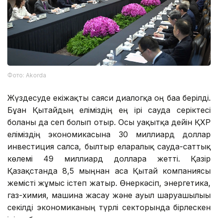
Фото: Аkorda
Жүздесуде екіжақты саяси диалогқа оң баға берілді.
Бұған Қытайдың еліміздің ең ірі сауда серіктесі
болғаны да сеп болып отыр. Осы уақытқа дейін ҚХР
еліміздің экономикасына 30 миллиард доллар
инвестиция салса, былтыр еларалық сауда-саттық
көлемі 49 миллиард долларға жетті. Қазір
Қазақстанда 8,5 мыңнан аса Қытай компаниясы
жемісті жұмыс істеп жатыр. Өнеркәсіп, энергетика,
газ-химия, машина жасау және ауыл шаруашылығы
секілді экономиканың түрлі секторында бірлескен