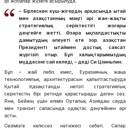
ірі жобалар жүзеге асырылуда.
– Бірлескен күш-жігердің арқасында Қытай
мен Қазақстанның мәңгі әрі жан-жақты
стратегиялық серіктестігі жоғары
деңгейге жетті. Өзара ықпалдастықты
дамытудың әлеуеті өте зор. Қазақстан
Президенті Қытаймен достық саясат
жүргізіп отыр. Бұл халықтарымыздың
мүддесіне сай келеді, – деді Си Цзиньпин.
Бұл – жай лебіз емес, Еуразияның жаңа
технологиялық архитектурасын қалыптастыруда
Қытай Қазақстанды негізгі стратегиялық
серіктестің бірі ретінде қарастырады деген сөз.
Яғни, Бейжің үшін еліміз Орталық Азиядағы сауда
мен транзит саласында одақтас деңгейінен әрі
асты.
Сөзімізге келіссөз нәтижесі себеп. Сапар