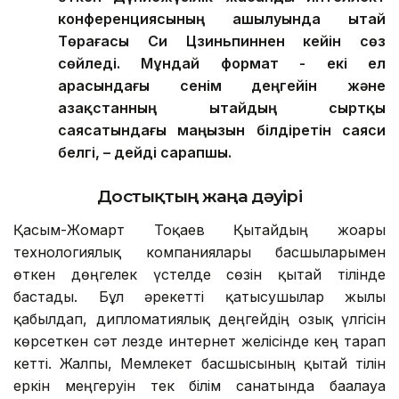
конференциясының ашылуында Қытай
Төрағасы Си Цзиньпиннен кейін сөз
сөйледі. Мұндай формат - екі ел
арасындағы сенім деңгейін және
Қазақстанның Қытайдың сыртқы
саясатындағы маңызын білдіретін саяси
белгі, – дейді сарапшы.
Достықтың жаңа дәуірі
Қасым-Жомарт Тоқаев Қытайдың жоғары
технологиялық компаниялары басшыларымен
өткен дөңгелек үстелде сөзін қытай тілінде
бастады. Бұл әрекетті қатысушылар жылы
қабылдап, дипломатиялық деңгейдің озық үлгісін
көрсеткен сәт лезде интернет желісінде кең тарап
кетті. Жалпы, Мемлекет басшысының қытай тілін
еркін меңгеруін тек білім санатында бағалауға