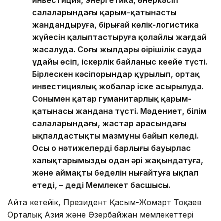
салаларындағы қарым-қатынасты
жандандыруға, бірыңғай көлік-логистика
жүйесін қалыптастыруға қолайлы жағдай
жасалуда. Соңғы жылдары өңірішілік сауда
ұдайы өсіп, іскерлік байланыс кеңейе түсті.
Бірлескен кәсіпорындар құрылып, ортақ
инвестициялық жобалар іске асырылуда.
Сонымен қатар гуманитарлық қарым-
қатынасы жандана түсті. Мәдениет, білім
салаларындағы, жастар арасындағы
ықпалдастықтың мазмұны байып келеді.
Осы оң нәтижелердің барлығы бауырлас
халықтарымызды одан әрі жақындатуға,
және аймақтың беделін нығайтуға ықпал
етеді, – деді Мемлекет басшысы.
Айта кетейік, Президент Қасым-Жомарт Тоқаев
Орталық Азия және Әзербайжан мемлекеттері