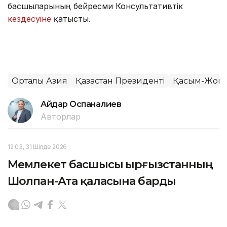
басшыларының бейресми Консультативтік
кездесуіне
қатысты.
Орталық Азия
Қазақстан Президенті
Қасым-Жомар
Айдар Оспаналиев
Авторлар
12:03, 31 Шілде 2026
Мемлекет басшысы Қырғызстанның
Шолпан-Ата қаласына барды