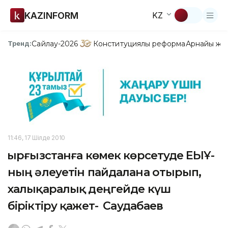
KAZINFORM
KZ
Сайлау-2026
Конституциялық реформа
Арнайы жо
Тренд:
11:46, 17 Шілде 2010
Қырғызстанға көмек көрсетуде ЕҚЫҰ-
ның әлеуетін пайдалана отырып,
халықаралық деңгейде күш
біріктіру қажет- Қ Саудабаев