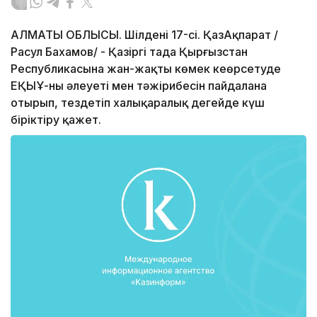
АЛМАТЫ ОБЛЫСЫ. Шілденің 17-сі. ҚазАқпарат /
Расул Бахамов/ - Қазіргі таңда Қырғызстан
Республикасына жан-жақты көмек кеөрсетуде
ЕҚЫҰ-ның әлеуеті мен тәжірибесін пайдалана
отырып, тездетіп халықаралық деңгейде күш
біріктіру қажет.