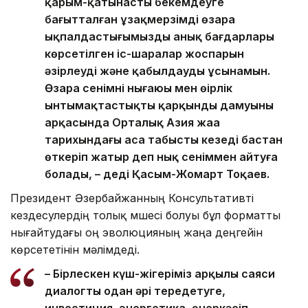
қарым-қатынасты бекемдеуге
бағытталған ұзақмерзімді өзара
ықпалдастығымыздың анық бағдарлары
көрсетілген іс-шаралар жоспарын
әзірлеуді және қабылдауды ұсынамын.
Өзара сенімнің нығаюы мен өңірлік
ынтымақтастықтың қарқынды дамуының
арқасында Орталық Азия жаңа
тарихындағы аса табысты кезеңді бастан
өткеріп жатыр деп нық сеніммен айтуға
болады, – деді Қасым-Жомарт Тоқаев.
Президент Әзербайжанның Консультативті
кездесулердің толық мүшесі болуы бұл форматты
нығайтудағы оң эволюцияның жаңа деңгейін
көрсететінін мәлімдеді.
– Бірлескен күш-жігеріміз арқылы саяси
диалогты одан әрі тереңдетуге,
инвестиция, энергетика, өнеркәсіп