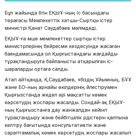
Бұл жайында бүгін ЕҚЫҰ-ның Іс басындағы
төрағасы Мемлекеттік хатшы-Сыртқы істер
министрі Қанат Саудабаев мәлімдеді.
ЕҚЫҰ-ға мүше мемлекеттер сыртқы істер
министрлерінің бейресми кездесуінде жасаған
баяндамасында ол Қырғыстандағы жағдайды
тұрақтандыруға байланысты атқарылған іс-
шараларды ортаға салды.
Атап айтқанда, Қ.Саудабаев, «біздің Ұйымның, БҰҰ
және ЕО-ның арнайы өкілдерінің үйлестіруімен
Қырғызстанда жедел әрі мақсатты көмек
көрсетудің жоспары жасалды. Сондай-ақ ЕҚЫҰ-
ның Қырғызстанға дау жанжалдан кейінгі
тұрақтандыру және бейбітшілік үрдістерін қалпына
келтіру бағытында консультативтік және
сараптамалық көмек көрсетудің жоспары жасалып