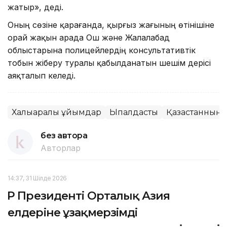
жатыр», деді.
Оның сөзіне қарағанда, қырғыз жағының өтінішіне
орай жақын арада Ош және Жалалабад
облыстарына полицейлердің консультативтік
тобын жіберу туралы қабылданатын шешім үдерісі
аяқталып келеді.
Халықаралық ұйымдар
Ықпалдастық
Қазақстанның х
без автора
Авторлар
14:37, 31 Шілде 2026
ҚР Президенті Орталық Азия
елдеріне ұзақмерзімді