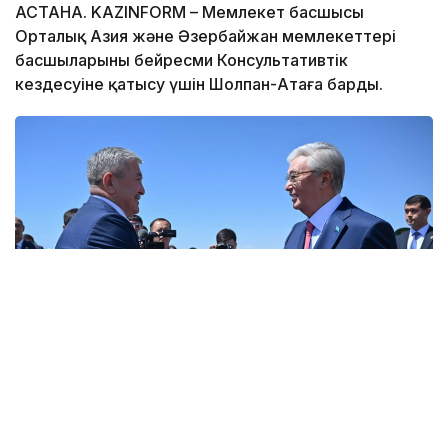
АСТАНА. KAZINFORM – Мемлекет басшысы
Орталық Азия және Әзербайжан мемлекеттері
басшыларының бейресми Консультативтік
кездесуіне қатысу үшін Шолпан-Атаға барды.
Фото: Ақорда