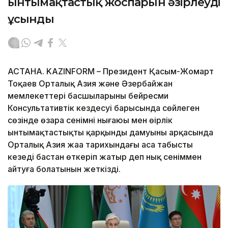
ынтымақтастық жоспарын әзірлеуді
ұсынды
АСТАНА. KAZINFORM – Президент Қасым-Жомарт
Тоқаев Орталық Азия және Әзербайжан
мемлекеттері басшыларының бейресми
Консультативтік кездесуі барысында сөйлеген
сөзінде өзара сенімнің нығаюы мен өңірлік
ынтымақтастықтың қарқынды дамуының арқасында
Орталық Азия жаңа тарихындағы аса табысты
кезеңді бастан өткеріп жатыр деп нық сеніммен
айтуға болатынын жеткізді.