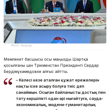
Фото: Ақорда
Мемлекет басшысы осы маңызды Шартқа
қосылғаны үшін Түрікменстан Президенті Сердар
Бердімұхамедовке алғыс айтты.
– Келесі кезең аталған құжат ережелерін
нақты іске асыру болуға тиіс деп
санаймын. Осыған байланысты достық пен
тату көршілікті одан әрі нығайтуға, сауда-
экономикалық, мәдени-гуманитарлық