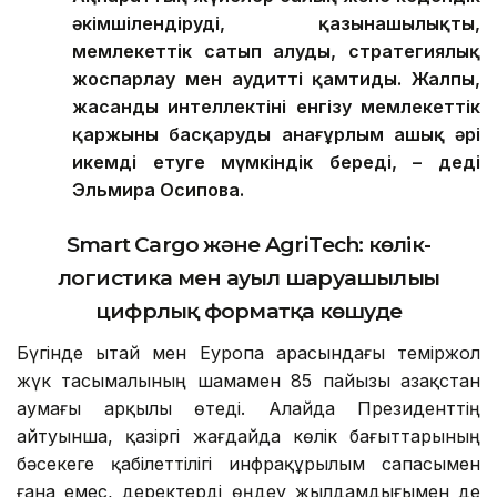
әкімшілендіруді, қазынашылықты,
мемлекеттік сатып алуды, стратегиялық
жоспарлау мен аудит
ті қамтиды
. Жалпы,
жасанды интеллекті
ні
енгізу мемлекеттік
қаржыны басқаруды анағұрлым ашық әрі
икемді етуге мүмкіндік береді,
–
деді
Эльмира Осипова
.
Smart Cargo және AgriTech: көлік-
логистика мен ауыл шаруашылығы
цифрлық форматқа көшуде
Бүгінде Қытай мен Еуропа арасындағы теміржол
жүк тасымалының шамамен 85 пайызы Қазақстан
аумағы арқылы өтеді. Алайда Президенттің
айтуынша, қазіргі жағдайда көлік бағыттарының
бәсекеге қабілеттілігі инфрақұрылым сапасымен
ғана емес, деректерді өңдеу жылдамдығымен де