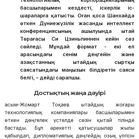
технологиялық корпорацияларының
басшыларымен кездесті, іскерлік іс-
шараларға қатысты. Оған қоса Шанхайда
өткен Дүниежүзілік жасанды интеллект
конференциясының ашылуында Қытай
Төрағасы Си Цзиньпиннен кейін сөз
сөйледі. Мұндай формат - екі ел
арасындағы сенім деңгейін және
Қазақстанның Қытайдың сыртқы
саясатындағы маңызын білдіретін саяси
белгі, – дейді сарапшы.
Достықтың жаңа дәуірі
Қасым-Жомарт Тоқаев Қытайдың жоғары
технологиялық компаниялары басшыларымен
өткен дөңгелек үстелде сөзін қытай тілінде
бастады. Бұл әрекетті қатысушылар жылы
қабылдап, дипломатиялық деңгейдің озық үлгісін