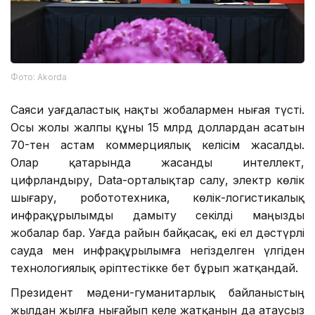
Фото: Аkorda
Саяси уағдаластық нақты жобалармен нығая түсті.
Осы жолы жалпы құны 15 млрд доллардан асатын
70-тен астам коммерциялық келісім жасалды.
Олар қатарында жасанды интеллект,
цифрландыру, Data-орталықтар салу, электр көлік
шығару, робототехника, көлік-логистикалық
инфрақұрылымды дамыту секілді маңызды
жобалар бар. Уағда райын байқасақ, екі ел дәстүрлі
сауда мен инфрақұрылымға негізделген үлгіден
технологиялық әріптестікке бет бұрып жатқандай.
Президент мәдени-гуманитарлық байланыстың
жылдан жылға нығайып келе жатқанын да атаусыз