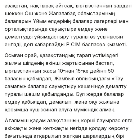
Қазақстан, нақтырақ айтсақ, Қырғызстанның зардап
шеккен Ош және Жалалабад облыстарының
балаларын Ұйым елдерінің балалар лагерлері мен
орталықтарында сауықтыра емдеу және
демалтуды ұйымдастыру туралы өз ұсынысын
енгізді, деп хабарлайды ҚР СІМ баспасөз қызметі.
Осыған орай, қазақстандық тарап үстіміздегі
жылғы шілденің екінші жартысынан бастап,
Қырғызстанның жасы 10-нан 15-ке дейінгі 50
баласын қабылдап, Жамбыл облысындағы «Тау
самалы» балалар сауықтыру кешенінде демалту
туралы шешім қабылданды. Бұл жерде балалар
емдеу қабылдап, демалып, жаңа оқу жылына
қосымша күш жинап алуға мүмкіндік алмақ.
Аталмыш қадам Қазақстанның көрші бауырлас елге
екіжақты және көпжақты негізде қолдау көрсету
бағытында атқарылып жатқан шаралардың бірі