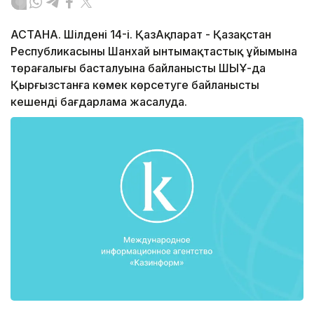
АСТАНА. Шілденің 14-і. ҚазАқпарат - Қазақстан
Республикасының Шанхай ынтымақтастық ұйымына
төрағалығы басталуына байланысты ШЫҰ-да
Қырғызстанға көмек көрсетуге байланысты
кешенді бағдарлама жасалуда.