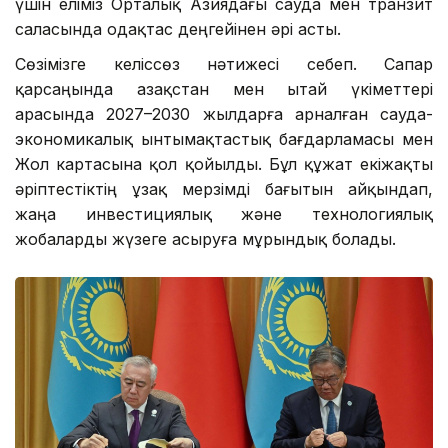
үшін еліміз Орталық Азиядағы сауда мен транзит
саласында одақтас деңгейінен әрі асты.
Сөзімізге келіссөз нәтижесі себеп. Сапар
қарсаңында Қазақстан мен Қытай үкіметтері
арасында 2027–2030 жылдарға арналған сауда-
экономикалық ынтымақтастық бағдарламасы мен
Жол картасына қол қойылды. Бұл құжат екіжақты
әріптестіктің ұзақ мерзімді бағытын айқындап,
жаңа инвестициялық және технологиялық
жобаларды жүзеге асыруға мұрындық болады.