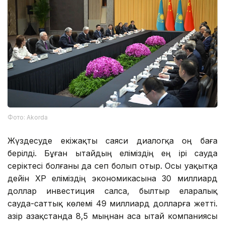
Фото: Аkorda
Жүздесуде екіжақты саяси диалогқа оң баға
берілді. Бұған Қытайдың еліміздің ең ірі сауда
серіктесі болғаны да сеп болып отыр. Осы уақытқа
дейін ҚХР еліміздің экономикасына 30 миллиард
доллар инвестиция салса, былтыр еларалық
сауда-саттық көлемі 49 миллиард долларға жетті.
Қазір Қазақстанда 8,5 мыңнан аса Қытай компаниясы