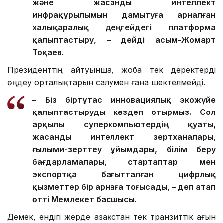
және жасанды интеллект
инфрақұрылымын дамытуға арналған
халықаралық деңгейдегі платформа
қалыптастыру, – дейді Қасым-Жомарт
Тоқаев.
Президенттің айтуынша, жоба тек деректерді
өңдеу орталықтарын салумен ғана шектелмейді.
– Біз біртұтас инновациялық экожүйе
қалыптастыруды көздеп отырмыз. Сол
арқылы суперкомпьютердің қуаты,
жасанды интеллект зертханалары,
ғылыми-зерттеу ұйымдары, білім беру
бағдарламалары, стартаптар мен
экспортқа бағытталған цифрлық
қызметтер бір арнаға тоғысады, – деп атап
өтті Мемлекет басшысы.
Демек, ендігі жерде Қазақстан тек транзиттік ағын