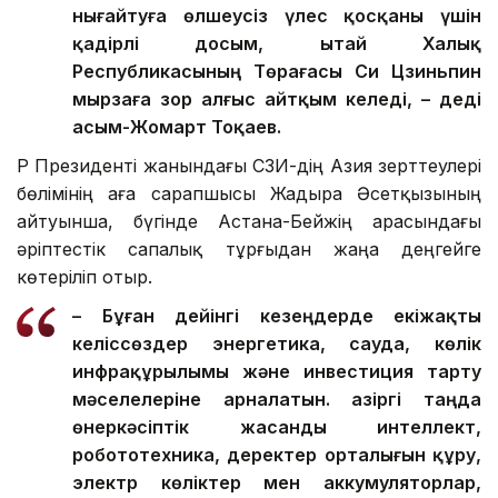
нығайтуға өлшеусіз үлес қосқаны үшін
қадірлі досым, Қытай Халық
Республикасының Төрағасы Си Цзиньпин
мырзаға зор алғыс айтқым келеді, – деді
Қасым-Жомарт Тоқаев.
ҚР Президенті жанындағы ҚСЗИ-дің Азия зерттеулері
бөлімінің аға сарапшысы Жадыра Әсетқызының
айтуынша, бүгінде Астана-Бейжің арасындағы
әріптестік сапалық тұрғыдан жаңа деңгейге
көтеріліп отыр.
– Бұған дейінгі кезеңдерде екіжақты
келіссөздер энергетика, сауда, көлік
инфрақұрылымы және инвестиция тарту
мәселелеріне арналатын. Қазіргі таңда
өнеркәсіптік жасанды интеллект,
робототехника, деректер орталығын құру,
электр көліктер мен аккумуляторлар,