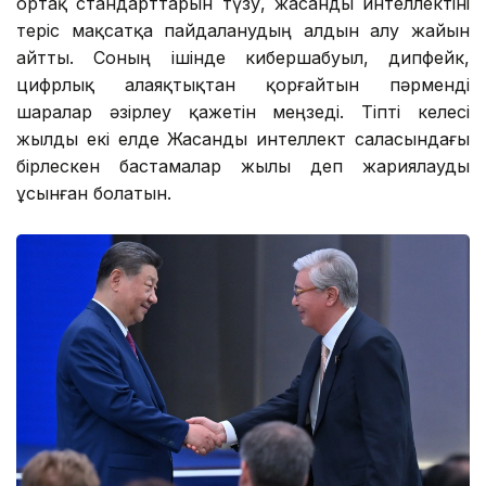
ортақ стандарттарын түзу, жасанды интеллектіні
теріс мақсатқа пайдаланудың алдын алу жайын
айтты. Соның ішінде кибершабуыл, дипфейк,
цифрлық алаяқтықтан қорғайтын пәрменді
шаралар әзірлеу қажетін меңзеді. Тіпті келесі
жылды екі елде Жасанды интеллект саласындағы
бірлескен бастамалар жылы деп жариялауды
ұсынған болатын.