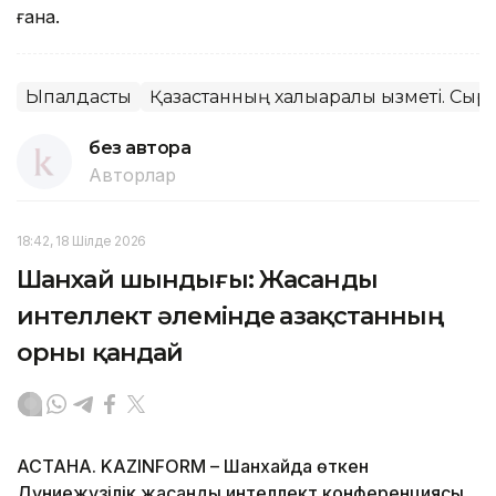
ғана.
Ықпалдастық
Қазақстанның халықаралық қызметі. Сырт
без автора
Авторлар
18:42, 18 Шілде 2026
Шанхай шындығы: Жасанды
интеллект әлемінде Қазақстанның
орны қандай
АСТАНА. KAZINFORM – Шанхайда өткен
Дүниежүзілік жасанды интеллект конференциясы