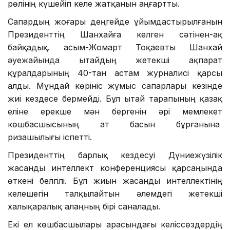
рөлінің күшейіп келе жатқанын аңғартты.
Сапардың жоғары деңгейде ұйымдастырылғанын
Президенттің Шанхайға келген сәтінен-ақ
байқадық. Қасым-Жомарт Тоқаевты Шанхай
әуежайында Қытайдың жетекші ақпарат
құралдарының 40-тан астам журналисі қарсы
алды. Мұндай көрініс жұмыс сапарлары кезінде
жиі кездесе бермейді. Бұл Қытай тарапының қазақ
еліне ерекше мән бергенін әрі мемлекет
көшбасшысының ат басын бұрғанына
ризашылығы іспетті.
Президенттің барлық кездесуі Дүниежүзілік
жасанды интеллект конференциясы қарсаңында
өткені белгілі. Бұл жиын жасанды интеллектінің
келешегін талқылайтын әлемдегі жетекші
халықаралық алаңның бірі саналады.
Екі ел көшбасшылары арасындағы келіссөздердің