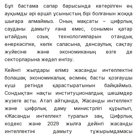
Бұл бастама сапар барысында көтерілген ең
ауқымды әрі өршіл ұсыныстың бірі болғанын жоққа
шығара алмаймыз. Оның мақсаты – цифрлық
сауданы дамыту ғана емес, сонымен қатар
Қытайдың озық технологияларын отандық
өнеркәсіпке, көлік саласына, денсаулық сақтау
жүйесіне және экономиканың өзге де
секторларына жедел енгізу.
Кейінгі жылдары еліміз жасанды интеллектіні
болашақ экономикалық өсімнің басты қозғаушы
күші ретінде қарастыратынын байқаймыз.
Сондықтан нақты институционалдық шешімдер
жүзеге асты. Атап айтқанда, Жасанды интеллект
және цифрлық даму министрлігі құрылып,
«Жасанды интеллект туралы» заң, Цифрлық
кодекс және 2029 жылға дейінгі жасанды
интеллектіні дамыту тұжырымдамасы