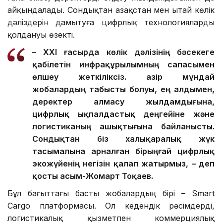
айқындалады. Сондықтан Қазақстан мен Қытай көлік
дәліздерін дамытуға цифрлық технологияларды
қолдануы өзекті.
– XXI ғасырда көлік дәлізінің бәсекеге
қабілетін инфрақұрылымның сапасымен
өлшеу жеткіліксіз. Қазір мұндай
жобалардың табысты болуы, ең алдымен,
деректер алмасу жылдамдығына,
цифрлық ықпалдастық деңгейіне және
логистиканың ашықтығына байланысты.
Сондықтан біз халықаралық жүк
тасымалына арналған бірыңғай цифрлық
экожүйенің негізін қалап жатырмыз, – деп
қосты Қасым-Жомарт Тоқаев.
Бұл бағыттағы басты жобалардың бірі – Smart
Cargo платформасы. Ол кедендік рәсімдерді,
логистикалық қызметпен коммерциялық