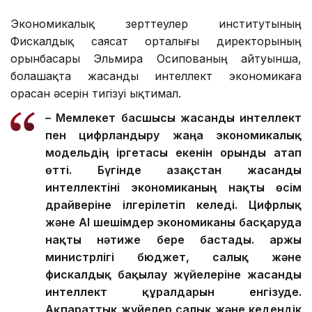
Экономикалық зерттеулер институтының
Фискалдық саясат орталығы директорының
орынбасары Эльмира Осипованың айтуынша,
болашақта жасанды интеллект экономикаға
орасан әсерін тигізуі ықтимал.
– Мемлекет басшысы жасанды интеллект
пен цифрландыру жаңа экономикалық
модельдің іргетасы екенін орынды атап
өтті. Бүгінде Қазақстан жасанды
интеллектіні экономиканың нақты өсім
драйверіне ілгерілетіп келеді.
Цифрлық
және AI шешімдер экономиканы басқаруда
нақты нәтиже бере бастады. Қаржы
министрлігі бюджет, салық және
фискалдық бақылау жүйелеріне жасанды
интеллект құралдарын енгізуде.
Ақпараттық жүйелер салық және кедендік