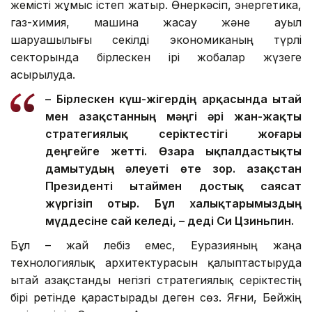
жемісті жұмыс істеп жатыр. Өнеркәсіп, энергетика,
газ-химия, машина жасау және ауыл
шаруашылығы секілді экономиканың түрлі
секторында бірлескен ірі жобалар жүзеге
асырылуда.
– Бірлескен күш-жігердің арқасында Қытай
мен Қазақстанның мәңгі әрі жан-жақты
стратегиялық серіктестігі жоғары
деңгейге жетті. Өзара ықпалдастықты
дамытудың әлеуеті өте зор. Қазақстан
Президенті Қытаймен достық саясат
жүргізіп отыр. Бұл халықтарымыздың
мүддесіне сай келеді, – деді Си Цзиньпин.
Бұл – жай лебіз емес, Еуразияның жаңа
технологиялық архитектурасын қалыптастыруда
Қытай Қазақстанды негізгі стратегиялық серіктестің
бірі ретінде қарастырады деген сөз. Яғни, Бейжің