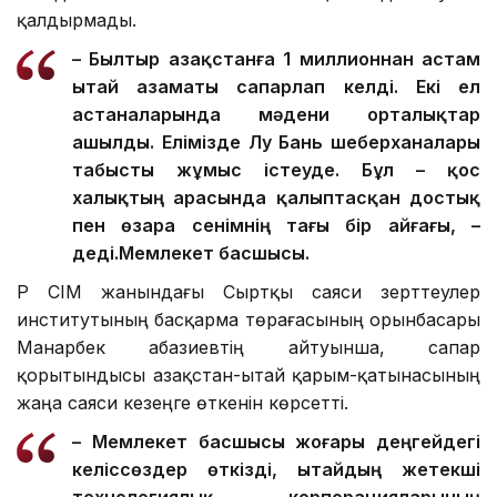
қалдырмады.
– Былтыр Қазақстанға 1 миллионнан астам
Қытай азаматы сапарлап келді. Екі ел
астаналарында мәдени орталықтар
ашылды. Елімізде Лу Бань шеберханалары
табысты жұмыс істеуде. Бұл – қос
халықтың арасында қалыптасқан достық
пен өзара сенімнің тағы бір айғағы, –
деді.
Мемлекет басшысы.
ҚР СІМ жанындағы Сыртқы саяси зерттеулер
институтының басқарма төрағасының орынбасары
Манарбек Қабазиевтің айтуынша, сапар
қорытындысы Қазақстан-Қытай қарым-қатынасының
жаңа саяси кезеңге өткенін көрсетті.
– Мемлекет басшысы жоғары деңгейдегі
келіссөздер өткізді, Қытайдың жетекші