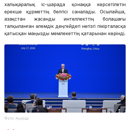
халықаралық іс-шарада қонаққа көрсетілетін
ерекше құрметтің белгісі саналады. Осылайша,
Қазақстан жасанды интеллекттің болашағы
талқыланған әлемдік деңгейдегі негізгі пікірталасқа
қатысқан маңызды мемлекеттің қатарынан көрінді.
Фото: Ақорда