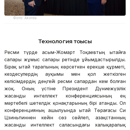
Фото: Аkorda
Технология тоғысы
Ресми түрде Қасым-Жомарт Тоқаевтың Қытайға
сапары жұмыс сапары ретінде ұйымдастырылды.
Бірақ Қытай тарапының көрсеткен ерекше құрметі,
кездесулердің ауқымы мен қол жеткізген
келісімдердің деңгейі ресми сапардан кем болған
жоқ. Оның үстіне Президент Дүниежүзілік
жасанды интеллект конференциясының ең
мәртебелі шетелдік қонақтарының бірі атанды. Ол
конференцияның ашылуында Қытай Төрағасы Си
Цзиньпиннен кейін сөз сөйлеп, Қазақстанның
жасанды интеллект саласындағы халықаралық