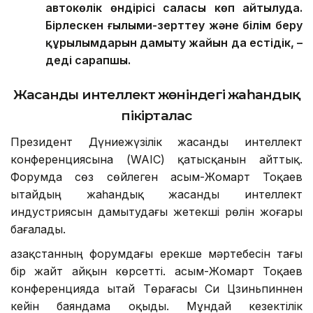
автокөлік өндірісі саласы көп айтылуда.
Бірлескен ғылыми-зерттеу және білім беру
құрылымдарын дамыту жайын да естідік, –
деді сарапшы.
Жасанды интеллект жөніндегі жаһандық
пікірталас
Президент Дүниежүзілік жасанды интеллект
конференциясына (WAIC) қатысқанын айттық.
Форумда сөз сөйлеген Қасым-Жомарт Тоқаев
Қытайдың жаһандық жасанды интеллект
индустриясын дамытудағы жетекші рөлін жоғары
бағалады.
Қазақстанның форумдағы ерекше мәртебесін тағы
бір жайт айқын көрсетті. Қасым-Жомарт Тоқаев
конференцияда Қытай Төрағасы Си Цзиньпиннен
кейін баяндама оқыды. Мұндай кезектілік