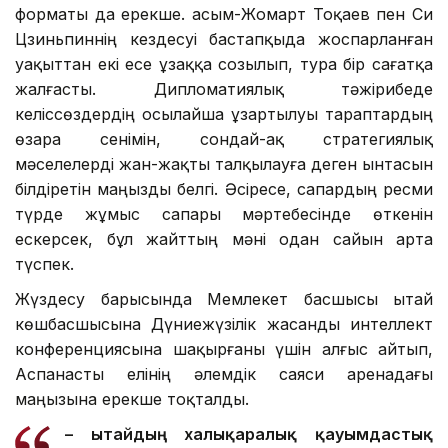
форматы да ерекше. Қасым-Жомарт Тоқаев пен Си
Цзиньпиннің кездесуі бастапқыда жоспарланған
уақыттан екі есе ұзаққа созылып, тура бір сағатқа
жалғасты. Дипломатиялық тәжірибеде
келіссөздердің осылайша ұзартылуы тараптардың
өзара сенімін, сондай-ақ стратегиялық
мәселелерді жан-жақты талқылауға деген ынтасын
білдіретін маңызды белгі. Әсіресе, сапардың ресми
түрде жұмыс сапары мәртебесінде өткенін
ескерсек, бұл жайттың мәні одан сайын арта
түспек.
Жүздесу барысында Мемлекет басшысы Қытай
көшбасшысына Дүниежүзілік жасанды интеллект
конференциясына шақырғаны үшін алғыс айтып,
Аспанасты елінің әлемдік саяси аренадағы
маңызына ерекше тоқталды.
– Қытайдың халықаралық қауымдастық