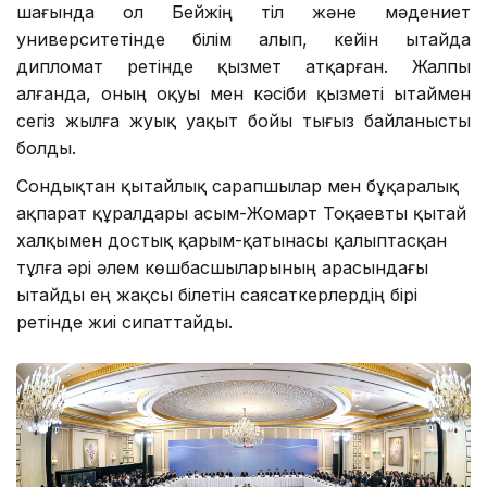
шағында ол Бейжің тіл және мәдениет
университетінде білім алып, кейін Қытайда
дипломат ретінде қызмет атқарған. Жалпы
алғанда, оның оқуы мен кәсіби қызметі Қытаймен
сегіз жылға жуық уақыт бойы тығыз байланысты
болды.
Сондықтан қытайлық сарапшылар мен бұқаралық
ақпарат құралдары Қасым-Жомарт Тоқаевты қытай
халқымен достық қарым-қатынасы қалыптасқан
тұлға әрі әлем көшбасшыларының арасындағы
Қытайды ең жақсы білетін саясаткерлердің бірі
ретінде жиі сипаттайды.