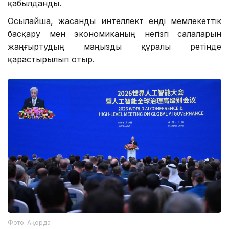
қабылданды.
Осылайша, жасанды интеллект енді мемлекеттік
басқару мен экономиканың негізгі салаларын
жаңғыртудың маңызды құралы ретінде
қарастырылып отыр.
Фото: Ақорда