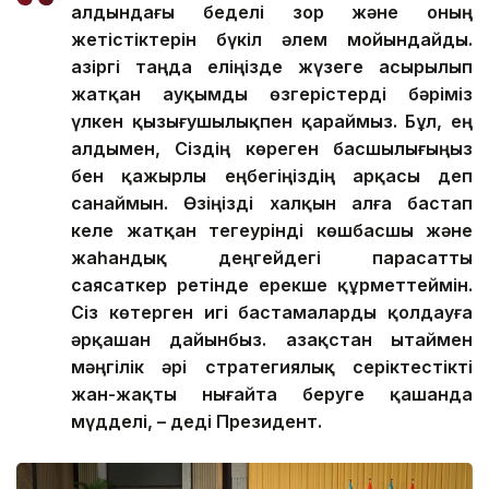
алдындағы беделі зор және оның
жетістіктерін бүкіл әлем мойындайды.
Қазіргі таңда еліңізде жүзеге асырылып
жатқан ауқымды өзгерістерді бәріміз
үлкен қызығушылықпен қараймыз. Бұл, ең
алдымен, Сіздің көреген басшылығыңыз
бен қажырлы еңбегіңіздің арқасы деп
санаймын. Өзіңізді халқын алға бастап
келе жатқан тегеурінді көшбасшы және
жаһандық деңгейдегі парасатты
саясаткер ретінде ерекше құрметтеймін.
Сіз көтерген игі бастамаларды қолдауға
әрқашан дайынбыз. Қазақстан Қытаймен
мәңгілік әрі стратегиялық серіктестікті
жан-жақты нығайта беруге қашанда
мүдделі, – деді Президент.