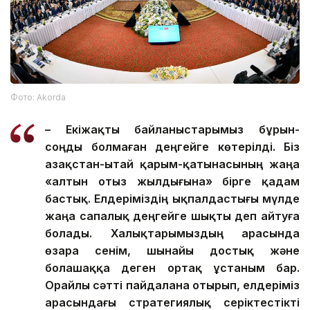
Фото: Аkorda
– Екіжақты байланыстарымыз бұрын-
соңды болмаған деңгейге көтерілді. Біз
Қазақстан-Қытай қарым-қатынасының жаңа
«алтын отыз жылдығына» бірге қадам
бастық. Елдеріміздің ықпалдастығы мүлде
жаңа сапалық деңгейге шықты деп айтуға
болады. Халықтарымыздың арасында
өзара сенім, шынайы достық және
болашаққа деген ортақ ұстаным бар.
Орайлы сәтті пайдалана отырып, елдеріміз
арасындағы стратегиялық серіктестікті