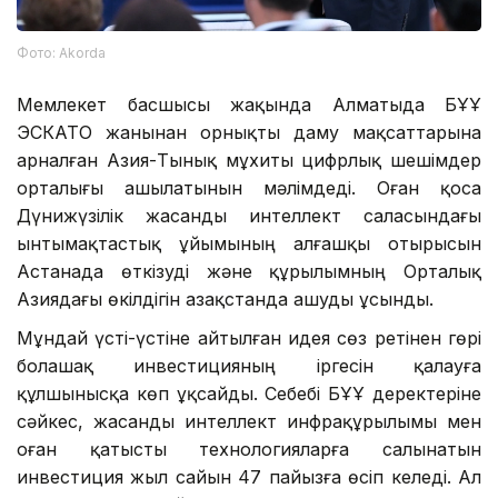
Фото: Аkorda
Мемлекет басшысы жақында Алматыда БҰҰ
ЭСКАТО жанынан орнықты даму мақсаттарына
арналған Азия-Тынық мұхиты цифрлық шешімдер
орталығы ашылатынын мәлімдеді. Оған қоса
Дүнижүзілік жасанды интеллект саласындағы
ынтымақтастық ұйымының алғашқы отырысын
Астанада өткізуді және құрылымның Орталық
Азиядағы өкілдігін Қазақстанда ашуды ұсынды.
Мұндай үсті-үстіне айтылған идея сөз ретінен гөрі
болашақ инвестицияның іргесін қалауға
құлшынысқа көп ұқсайды. Себебі БҰҰ деректеріне
сәйкес, жасанды интеллект инфрақұрылымы мен
оған қатысты технологияларға салынатын
инвестиция жыл сайын 47 пайызға өсіп келеді. Ал