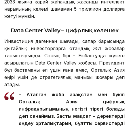
2033 жылға қарай жаһандық жасанды интеллект
нарығының көлемі шамамен 5 триллион долларға
жетуі мүмкін.
Data Center Valley – цифрлық келешек
Инвестиция дегеннен шығады, сапар барысында
қытайлық инвесторларға отандық ЖИ жобалар
таныстырылды. Соның бірі – Екібастұзда жүзеге
асырылатын Data Center Valley жобасы. Президент
бұл бастаманы ел үшін ғана емес, Орталық Азия
өңірі үшін де стратегиялық маңызы жоғары деп
атады.
– Аталған жоба Қазақстан мен бүкіл
Орталық Азия цифрлық
инфрақұрылымының негізгі тірегі болады
деп санаймыз. Басты мақсат – деректерді
өңдеу орталықтарын, бұлтты сервистерді