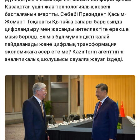
Қазақстан үшін жаңа технологиялық кезеңнің
басталғанын аңғартты. Себебі Президент Қасым-
Жомарт Тоқаевтың Қытайға сапары барысында
цифрландыру мен жасанды интеллектіге ерекше
маңыз берілді. Еліміз бұл мүмкіндікті қалай
пайдаланады және цифрлық трансформация
экономикаға әсер ете ме? Kazinform агенттігінің
аналитикалық шолушысы сауалға жауап іздеді.