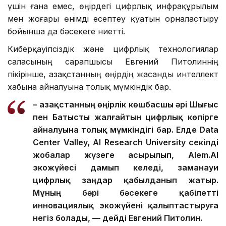
үшін ғана емес, өңірдегі цифрлық инфрақұрылым
мен жоғары өнімді есептеу қуатын орналастыру
бойынша да бәсекеге ниетті.
Киберқауіпсіздік және цифрлық технологиялар
саласының сарапшысы Евгений Питолиннің
пікірінше, Қазақстанның өңірдің жасанды интеллект
хабына айналуына толық мүмкіндік бар.
– Қазақстанның өңірлік көшбасшы әрі Шығыс
пен Батысты жалғайтын цифрлық көпірге
айналуына толық мүмкіндігі бар. Елде Data
Center Valley, AI Research University секілді
жобалар жүзеге асырылып, Alem.AI
экожүйесі дамып келеді, заманауи
цифрлық заңдар қабылданып жатыр.
Мұның бәрі бәсекеге қабілетті
инновациялық экожүйені қалыптастыруға
негіз болады, — дейді Евгений Питолин.