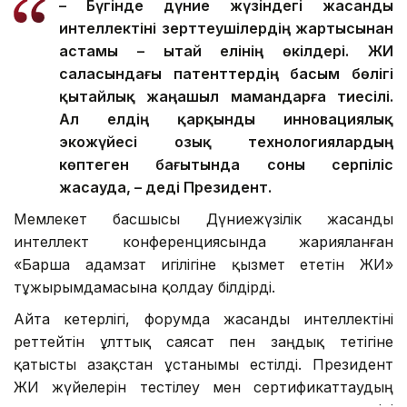
– Бүгінде дүние жүзіндегі жасанды
интеллектіні зерттеушілердің жартысынан
астамы – Қытай елінің өкілдері. ЖИ
саласындағы патенттердің басым бөлігі
қытайлық жаңашыл мамандарға тиесілі.
Ал елдің қарқынды инновациялық
экожүйесі озық технологиялардың
көптеген бағытында соны серпіліс
жасауда, – деді Президент.
Мемлекет басшысы Дүниежүзілік жасанды
интеллект конференциясында жарияланған
«Барша адамзат игілігіне қызмет ететін ЖИ»
тұжырымдамасына қолдау білдірді.
Айта кетерлігі, форумда жасанды интеллектіні
реттейтін ұлттық саясат пен заңдық тетігіне
қатысты Қазақстан ұстанымы естілді. Президент
ЖИ жүйелерін тестілеу мен сертификаттаудың