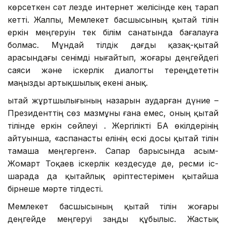
көрсеткен сәт лезде интернет желісінде кең тарап
кетті. Жалпы, Мемлекет басшысының қытай тілін
еркін меңгеруін тек білім санатында бағалауға
болмас. Мұндай тілдік дағды қазақ-қытай
арасындағы сенімді нығайтып, жоғары деңгейдегі
саяси және іскерлік диалогты тереңдететін
маңызды артықшылық екені анық.
Қытай жұртшылығының назарын аударған дүние –
Президенттің сөз мазмұны ғана емес, оның қытай
тілінде еркін сөйлеуі . Жергілікті БАҚ өкілдерінің
айтуынша, «аспанасты елінің ескі досы қытай тілін
тамаша меңгерген». Сапар барысында Қасым-
Жомарт Тоқаев іскерлік кездесуде де, ресми іс-
шарада да қытайлық әріптестерімен қытайша
бірнеше мәрте тілдесті.
Мемлекет басшысының қытай тілін жоғары
деңгейде меңгеруі заңды құбылыс. Жастық