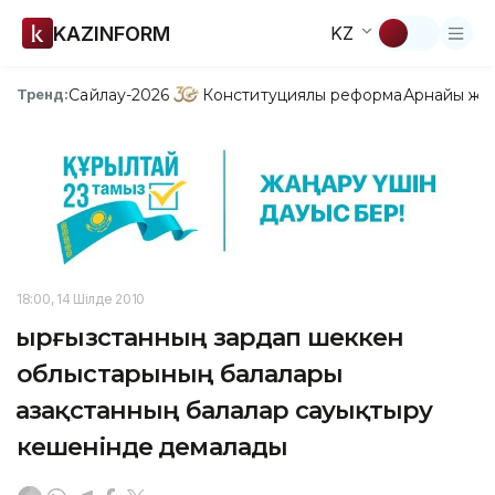
KAZINFORM
KZ
Сайлау-2026
Конституциялық реформа
Арнайы жо
Тренд:
18:00, 14 Шілде 2010
Қырғызстанның зардап шеккен
облыстарының балалары
Қазақстанның балалар сауықтыру
кешенінде демалады