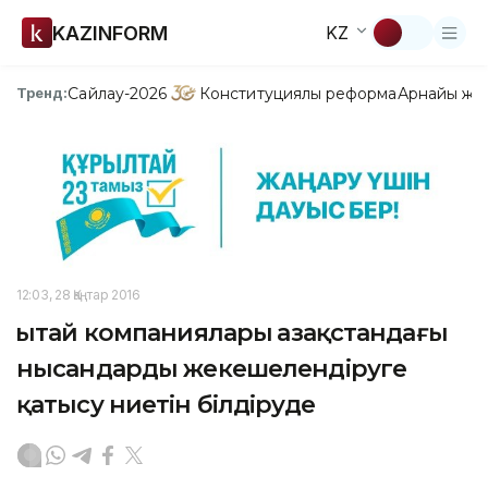
KAZINFORM
KZ
Сайлау-2026
Конституциялық реформа
Арнайы жо
Тренд:
12:03, 28 Қаңтар 2016
Қытай компаниялары Қазақстандағы
нысандарды жекешелендіруге
қатысу ниетін білдіруде