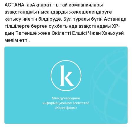
АСТАНА. ҚазАқпарат - Қытай компаниялары
Қазақстандағы нысандарды жекешелендіруге
қатысу ниетін білдіруде. Бұл туралы бүгін Астанада
тілшілерге берген сұхбатында Қазақстандағы ҚХР-
дың Төтенше және Өкілетті Елшісі Чжан Ханьхуэй
мәлім етті.