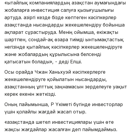
«Қытайлық компаниялардың Қазақстан аумағындағы
жобаларға инвестиция салуға қызығушылығы
артуда. Қазіргі кезде бізде көптеген кәсіпкерлер
Қазақстанда нысандарды жекешелендіру бойынша
ақпарат сұрастыруда. Менің ойымша, екіжақты
шартпен, сондай-ақ өзара тиімді ынтымақтастық
негізінде қытайлық кәсіпкерлер жекешелендіруге
және жобалардың құрылысына белсенді
қатысатын болады», - деді Елші.
Осы орайда Чжан Ханьхуэй кәсіпкерлерге
жекешелендіруге қойылатын нысандарды,
Қазақстанның ұлттық заңнамасын зерделеуге уақыт
керек екенін жеткізді.
Оның пайымынша, ҚР Үкіметі бүгінде инвесторлар
үшін қолайлы жағдай жасап отыр.
«Қазақстанда шетел инвестициялары үшін өте
жақсы жағдайлар жасалған деп пайымдаймыз.