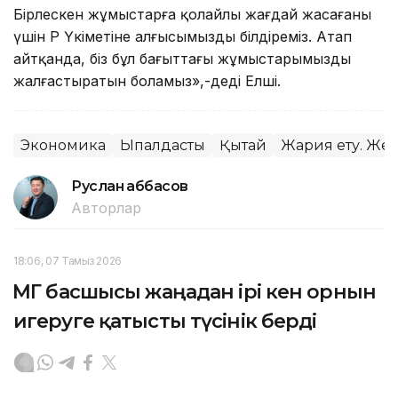
Бірлескен жұмыстарға қолайлы жағдай жасағаны
үшін ҚР Үкіметіне алғысымызды білдіреміз. Атап
айтқанда, біз бұл бағыттағы жұмыстарымызды
жалғастыратын боламыз»,-деді Елші.
Экономика
Ықпалдастық
Қытай
Жария ету. Же
Руслан Ғаббасов
Авторлар
18:06, 07 Тамыз 2026
ҚМГ басшысы жаңадан ірі кен орнын
игеруге қатысты түсінік берді