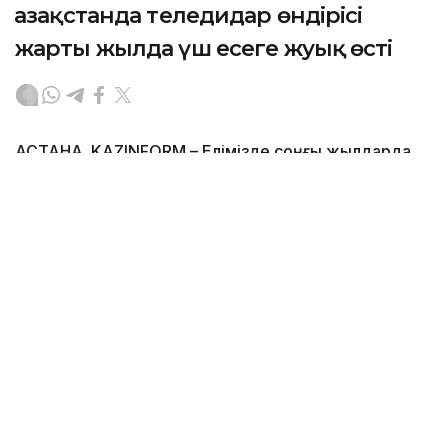
Қазақстанда теледидар өндірісі
жарты жылда үш есеге жуық өсті
АСТАНА. KAZINFORM – Елімізде соңғы жылдарда
теледидар өндірісінің өсімі байқалады. Бұл жөнінде
Kazinform агенттігі
energyprom.kz
деректеріне
сілтеме жасай отырып, хабарлайды.