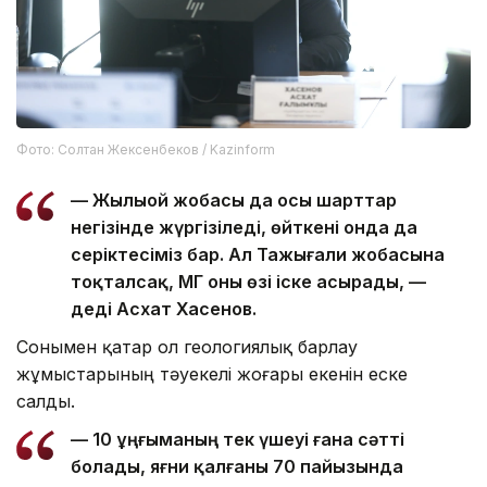
Фото: Солтан Жексенбеков / Kazinform
— Жылыой жобасы да осы шарттар
негізінде жүргізіледі, өйткені онда да
серіктесіміз бар. Ал Тажығали жобасына
тоқталсақ, ҚМГ оны өзі іске асырады, —
деді Асхат Хасенов.
Сонымен қатар ол геологиялық барлау
жұмыстарының тәуекелі жоғары екенін еске
салды.
— 10 ұңғыманың тек үшеуі ғана сәтті
болады, яғни қалғаны 70 пайызында