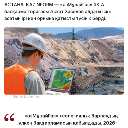
АСТАНА. KAZINFORM — «ҚазМұнайГаз» ҰК АҚ
басқарма төрағасы Асхат Хасенов алдағы іске
асатын ірі кен орнына қатысты түсінік берді.
Фото: Kazinform
— «ҚазМұнайГаз» геологиялық барлаудың
үлкен бағдарламасын қабылдады. 2026-