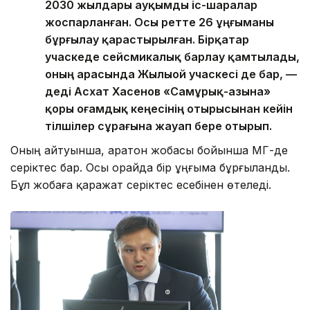
2030 жылдары ауқымды іс-шаралар
жоспарланған. Осы ретте 26 ұңғыманы
бұрғылау қарастырылған. Бірқатар
учаскеде сейсмикалық барлау қамтылады,
оның арасында Жылыой учаскесі де бар, —
деді Асхат Хасенов «Самұрық-Қазына»
қоры Қоғамдық кеңесінің отырысынан кейін
тілшілер сұрағына жауап бере отырып.
Оның айтуынша, Қаратон жобасы бойынша ҚМГ-де
серіктес бар. Осы орайда бір ұңғыма бұрғыланды.
Бұл жобаға қаражат серіктес есебінен өтеледі.