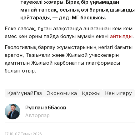
тәуекелі жоғары. Бірақ бір ұңғымадан
мұнай тапсақ, осының өзі барлық шығынды
қайтарады, — деді ҚМГ басшысы.
Еске салсақ, бұған Қазақстанда Қашағаннан кем кем
емес кен орны пайда болуы мүмкін екені
айтылды
.
Геологиялық барлау жұмыстарының негізгі бағыты
Қаратон, Тажығали және Жылыой учаскелерін
қамтитын Жылыой карбонатты платформасы
болып отыр.
ҚазМұнайГаз
Экономика
Қаржы
Кен игеру
Ж
Руслан Ғаббасов
Авторлар
17:10, 07 Тамыз 2026