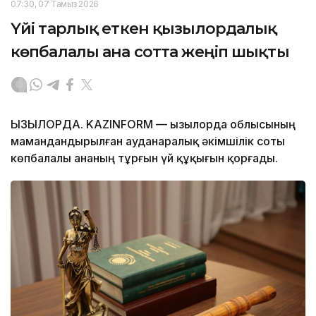
07:30, 07 Тамыз 2026
Үйі тарлық еткен қызылордалық
көпбалалы ана сотта жеңіп шықты
ҚЫЗЫЛОРДА. KAZINFORM — Қызылорда облысының
мамандандырылған ауданаралық әкімшілік соты
көпбалалы ананың тұрғын үй құқығын қорғады.