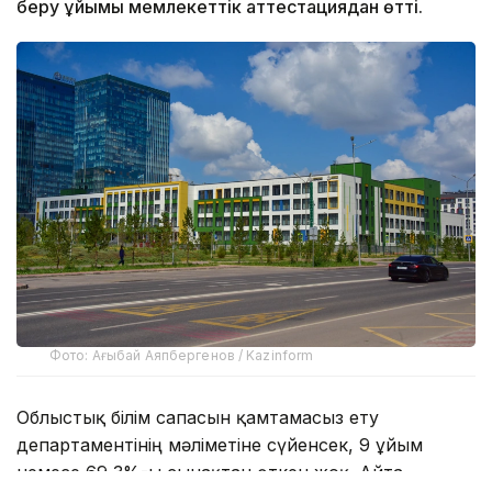
беру ұйымы мемлекеттік аттестациядан өтті.
Фото: Ағыбай Аяпбергенов / Kazinform
Облыстық білім сапасын қамтамасыз ету
департаментінің мәліметіне сүйенсек, 9 ұйым
немесе 69,3%-ы сынақтан өткен жоқ. Айта