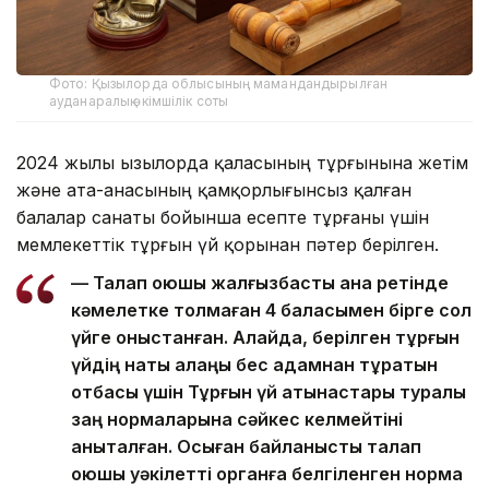
Фото: Қызылорда облысының мамандандырылған
ауданаралық әкімшілік соты
2024 жылы Қызылорда қаласының тұрғынына жетім
және ата-анасының қамқорлығынсыз қалған
балалар санаты бойынша есепте тұрғаны үшін
мемлекеттік тұрғын үй қорынан пәтер берілген.
— Талап қоюшы жалғызбасты ана ретінде
кәмелетке толмаған 4 баласымен бірге сол
үйге қоныстанған. Алайда, берілген тұрғын
үйдің нақты алаңы бес адамнан тұратын
отбасы үшін Тұрғын үй қатынастары туралы
заң нормаларына сәйкес келмейтіні
анықталған. Осыған байланысты талап
қоюшы уәкілетті органға белгіленген норма