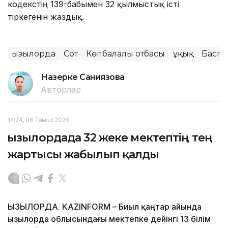
кодекстің 139-бабымен 32 қылмыстық істі
тіркегенін жаздық.
Қызылорда
Сот
Көпбалалы отбасы
Құқық
Баспа
Назерке Саниязова
Авторлар
14:24, 06 Тамыз 2026
Қызылордада 32 жеке мектептің тең
жартысы жабылып қалды
ҚЫЗЫЛОРДА. KAZINFORM – Биыл қаңтар айында
Қызылорда облысындағы мектепке дейінгі 13 білім