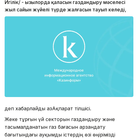
Игілік/ - Қызылорда қаласын газдандыру мәселесі
жыл сайын жүйелі түрде жалғасын тауып келеді,
деп хабарлайды ҚазАқпарат тілшісі.
Жеке тұрғын үй секторын газдандыру және
тасымал­данатын газ бағасын арзандату
бағытындағы ауқымды істердің өзі өңірімізді