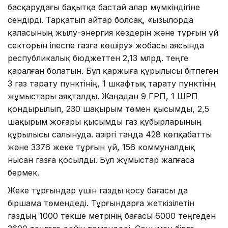
басқарудағы бақытқа бастай алар мүмкіндігіне
сендірді. Тарқатып айтар болсақ, «Қызылорда
қаласының жылу-энергия көздерін және тұрғын үй
сек­торын ілеспе газға көшіру» жобасы аясында
респуб­ликалық бюджеттен 2,13 млрд. теңге
қаралған болатын. Бұл қаржыға құрылысы бітпеген
3 газ тарату пунктінің, 1 шкафтық тарату пунктінің
жұмыстары аяқталды. Жаңадан 9 ГРП, 1 ШРП
қондырылып, 230 шақырым төмен қысымды, 2,5
шақырым жоғары қысымды газ құбыр­ларының
құрылысы салынуда. Қазіргі таңда 428 көпқабатты
және 3376 жеке тұрғын үй, 156 коммуналдық
нысан газға қосылды. Бұл жұмыстар жалғаса
бермек.
Жеке тұрғындар үшін газды қосу бағасы да
біршама төмендеді. Тұрғындарға жеткізілетін
газдың 1000 текше метрінің бағасы 6000 теңгеден