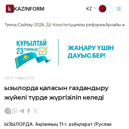
KAZINFORM
KZ
Сайлау-2026
Конституциялық реформа
Арнайы жо
Тренд:
20:01, 11 Ақпан 2010
Қызылорда қаласын газдандыру
жүйелі түрде жүргізіліп келеді
ҚЫЗЫЛОРДА. Ақпанның 11-і. ҚазАқпарат /Руслан