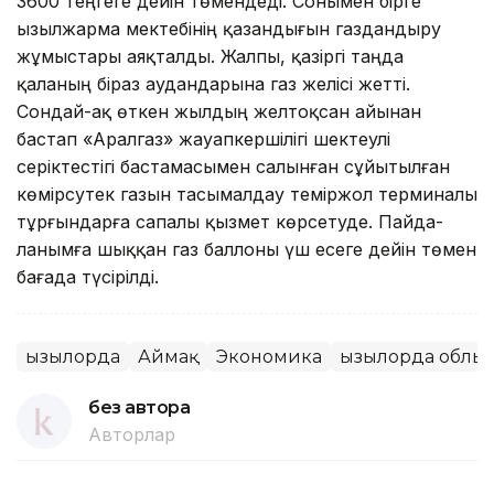
3600 теңгеге дейін төмендеді. Со­нымен бірге
Қызылжарма мектебінің қазандығын газ­дан­дыру
жұмыстары аяқталды. Жалпы, қазіргі таңда
қаланың біраз аудандарына газ желісі жетті.
Сондай-ақ өткен жылдың желтоқсан айынан
бастап «Аралгаз» жауап­кер­шілігі шектеулі
серіктестігі бастамасымен салынған сұйы­тылған
көмірсутек газын тасымалдау теміржол терминалы
тұрғындарға сапалы қызмет көрсетуде. Пайда­
ланымға шыққан газ баллоны үш есеге дейін төмен
бағада түсірілді.
Қызылорда
Аймақ
Экономика
Қызылорда облы
без автора
Авторлар