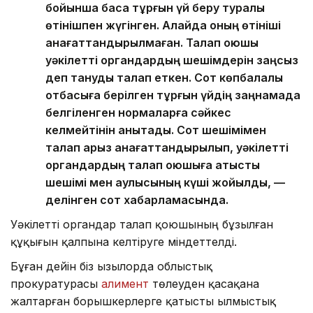
бойынша басқа тұрғын үй беру туралы
өтінішпен жүгінген. Алайда оның өтініші
қанағаттандырылмаған. Талап қоюшы
уәкілетті органдардың шешімдерін заңсыз
деп тануды талап еткен. Сот көпбалалы
отбасыға берілген тұрғын үйдің заңнамада
белгіленген нормаларға сәйкес
келмейтінін анықтады. Сот шешімімен
талап арыз қанағаттандырылып, уәкілетті
органдардың талап қоюшыға қатысты
шешімі мен қаулысының күші жойылды, —
делінген сот хабарламасында.
Уәкілетті органдар талап қоюшының бұзылған
құқығын қалпына келтіруге міндеттелді.
Бұған дейін біз Қызылорда облыстық
прокуратурасы
алимент
төлеуден қасақана
жалтарған борышкерлерге қатысты Қылмыстық