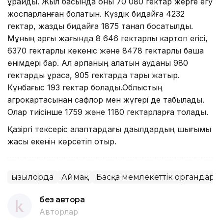
құрайды. Жыл басында оны 70 080 гектар жерге егу
жоспарланған болатын. Күздік бидайға 4232
гектар, жаздық бидайға 1875 танап босатылды.
Мұның арғы жағында 8 646 гектарлық картоп егісі,
6370 гектарлық көкөніс және 8478 гектарлық бақша
өнімдері бар. Ал арпаның алатын ауданы 980
гектарды құраса, 905 гектарда тары жатыр.
Күнбағыс 193 гектар болады.Облыстың
агрокартасынан сафлор мен жүгері де табылады.
Олар тиісінше 1759 және 1180 гектарларға толады.
Қазіргі тексеріс алқаптардағы дақылдардың шығымы
жақсы екенін көрсетіп отыр.
Қызылорда
Аймақ
Басқа мемлекеттік органдар
без автора
Авторлар