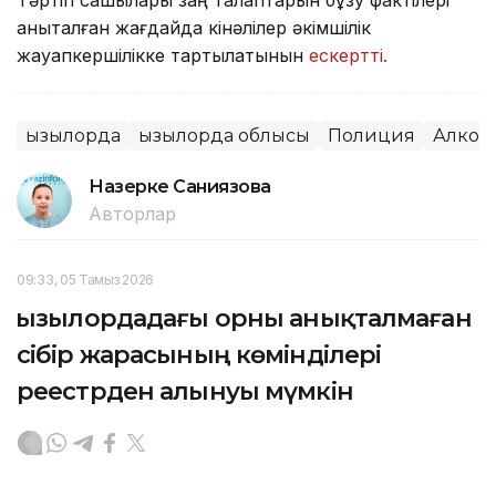
анықталған жағдайда кінәлілер әкімшілік
жауапкершілікке тартылатынын
ескертті.
Қызылорда
Қызылорда облысы
Полиция
Алког
Назерке Саниязова
Авторлар
09:33, 05 Тамыз 2026
Қызылордадағы орны анықталмаған
сібір жарасының көмінділері
реестрден алынуы мүмкін