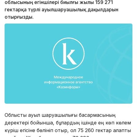
облысының егіншілері биылғы жылы 159 271
гектарқа түрлі ауылшаруашылық дақылдарын
отырғызды.
Облыстық ауыл шаруашылығы басқармасының
деректері бойынша, бұлардың ішінде ең көп көлем
күріш егісіне бөлініп отыр, ол 75 260 гектар алқапты