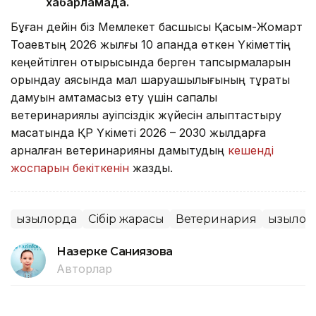
хабарламада.
Бұған дейін біз Мемлекет басшысы Қасым-Жомарт
Тоқаевтың 2026 жылғы 10 ақпанда өткен Үкіметтің
кеңейтілген отырысында берген тапсырмаларын
орындау аясында мал шаруашылығының тұрақты
дамуын қамтамасыз ету үшін сапалы
ветеринариялық қауіпсіздік жүйесін қалыптастыру
мақсатында ҚР Үкіметі 2026 – 2030 жылдарға
арналған ветеринарияны дамытудың
кешенді
жоспарын бекіткенін
жаздық.
Қызылорда
Сібір жарасы
Ветеринария
Қызылор
Назерке Саниязова
Авторлар