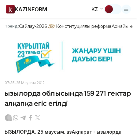
KAZINFORM
KZ
Сайлау-2026
Конституциялық реформа
Арнайы жо
Тренд:
07:35, 25 Маусым 2012
Қызылорда облысында 159 271 гектар
алқапқа егіс егілді
ҚЫЗЫЛОРДА. 25 маусым. ҚазАқпарат - Қызылорда