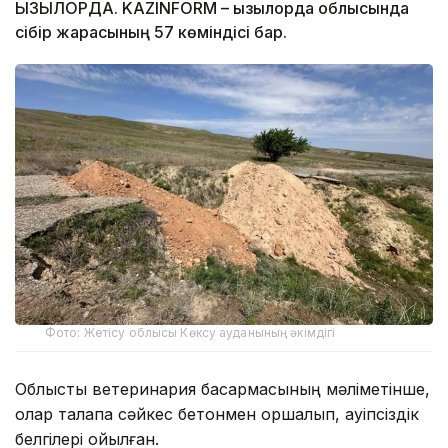
ҚЫЗЫЛОРДА. KAZINFORM – Қызылорда облысында
сібір жарасының 57 көміндісі бар.
Фото: Жетісу облысы Көксу ауданының әкімдігі
Облыстық ветеринария басқармасының мәліметінше,
олар талапқа сәйкес бетонмен қоршалып, қауіпсіздік
белгілері қойылған.