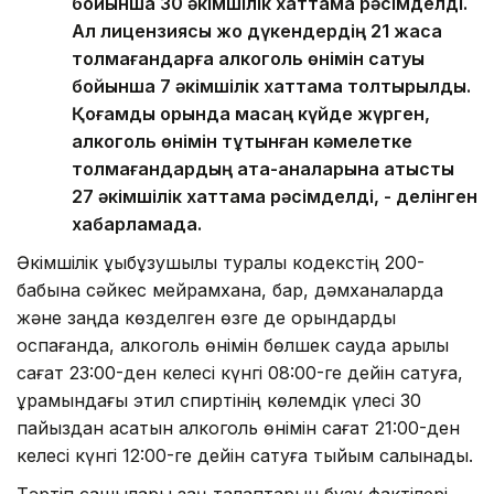
бойынша 30 әкімшілік хаттама рәсімделді.
Ал лицензиясы жоқ дүкендердің 21 жасқа
толмағандарға алкоголь өнімін сатуы
бойынша 7 әкімшілік хаттама толтырылды.
Қоғамдық орында масаң күйде жүрген,
алкоголь өнімін тұтынған кәмелетке
толмағандардың ата-аналарына қатысты
27 әкімшілік хаттама рәсімделді, - делінген
хабарламада.
Әкімшілік құқықбұзушылық туралы кодекстің 200-
бабына сәйкес мейрамхана, бар, дәмханаларда
және заңда көзделген өзге де орындарды
қоспағанда, алкоголь өнімін бөлшек сауда арқылы
сағат 23:00-ден келесі күнгі 08:00-ге дейін сатуға,
құрамындағы этил спиртінің көлемдік үлесі 30
пайыздан асатын алкоголь өнімін сағат 21:00-ден
келесі күнгі 12:00-ге дейін сатуға тыйым салынады.
Тәртіп сақшылары заң талаптарын бұзу фактілері