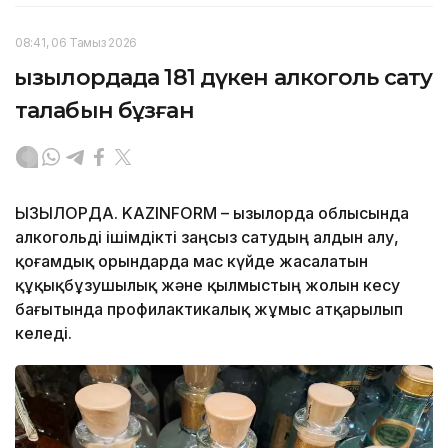
08:41, 06 Тамыз 2026
Қызылордада 181 дүкен алкоголь сату
талабын бұзған
ҚЫЗЫЛОРДА. KAZINFORM – Қызылорда облысында
алкогольді ішімдікті заңсыз сатудың алдын алу,
қоғамдық орындарда мас күйде жасалатын
құқықбұзушылық және қылмыстың жолын кесу
бағытында профилактикалық жұмыс атқарылып
келеді.