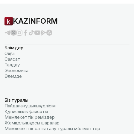
KAZINFORM
Бөлімдер
Оқиға
Саясат
Талдау
Экономика
Әлемде
Біз туралы
Пайдаланушылық келiciм
Құпиялылық саясаты
Мемлекеттік рәміздер
Жемқорлыққа қарсы шаралар
Мемлекеттік сатып алу туралы мәлiметтер