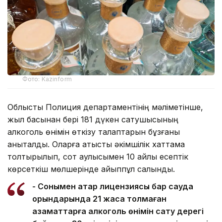
Фото: Kazinform
Облыстық Полиция департаментінің мәліметінше,
жыл басынан бері 181 дүкен сатушысының
алкоголь өнімін өткізу талаптарын бұзғаны
анықталды. Оларға қатысты әкімшілік хаттама
толтырылып, сот қаулысымен 10 айлық есептік
көрсеткіш мөлшерінде айыппұл салынды.
- Сонымен қатар лицензиясы бар сауда
орындарында 21 жасқа толмаған
азаматтарға алкоголь өнімін сату дерегі