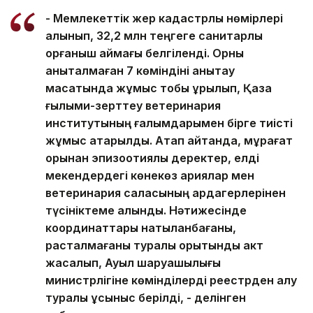
- Мемлекеттік жер кадастрлық нөмірлері
алынып, 32,2 млн теңгеге санитарлық
қорғаныш аймағы белгіленді. Орны
анықталмаған 7 көміндіні анықтау
мақсатында жұмыс тобы құрылып, Қазақ
ғылыми-зерттеу ветеринария
институтының ғалымдарымен бірге тиісті
жұмыс атқарылды. Атап айтқанда, мұрағат
қорынан эпизоотиялық деректер, елді
мекендердегі көнекөз қариялар мен
ветеринария саласының ардагерлерінен
түсініктеме алынды. Нәтижесінде
координаттары нақтыланбағаны,
расталмағаны туралы қорытынды акт
жасалып, Ауыл шаруашылығы
министрлігіне көмінділерді реестрден алу
туралы ұсыныс берілді, - делінген