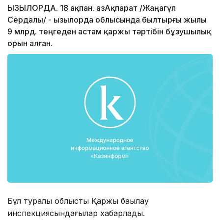
ҚЫЗЫЛОРДА. 18 ақпан. ҚазАқпарат /Жаңагүл
Сердалы/ - Қызылорда облысында былтырғы жылы
9 млрд. теңгеден астам қаржы тәртібін бұзушылық
орын алған.
Бұл туралы облыстық Қаржы бақылау
инспекциясындағылар хабарлады.