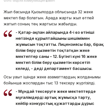
Фото: Өңірлік коммуникация қызметі
Жыл басында Қызылорда облысында 32 жеке
мектеп бар болатын. Арада жарты жыл өтпей
жатып соның тең жартысы жабылды.
- Қаңтар-ақпан айларында 4-і өз өтініші
негізінде құрылтайшының шешімімен
жұмысын тоқтатты. Лицензиясы бар, бірақ
білім беру қызметін тоқтатқан жеке
мектептер саны – 12. Бүгінгі күні 16 жеке
мектеп білім беру қызметін көрсетіп
келеді, - деді департамент басшысы.
Осы уақыт ішінде жеке азаматтардың жолданымы
бойынша жоспардан тыс 13 тексеру жүргізілді.
- Мұндай тексеруге жеке мектептерде
мұғалімдерді артық жұмысқа тарту,
кейбір конкурстық құжаттардың дұрыс