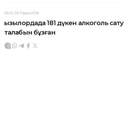
08:41, 06 Тамыз 2026
Қызылордада 181 дүкен алкоголь сату
талабын бұзған
ҚЫЗЫЛОРДА. KAZINFORM – Қызылорда облысында
алкогольді ішімдікті заңсыз сатудың алдын алу,
қоғамдық орындарда мас күйде жасалатын
құқықбұзушылық және қылмыстың жолын кесу
бағытында профилактикалық жұмыс атқарылып
келеді.