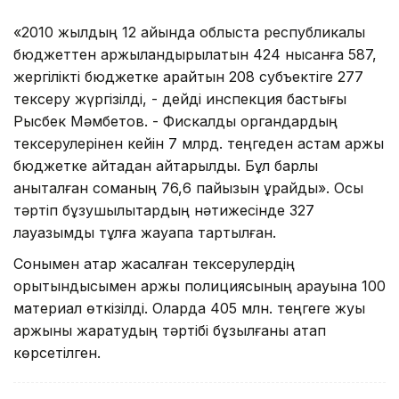
«2010 жылдың 12 айында облыста республикалық
бюджеттен қаржыландырылатын 424 нысанға 587,
жергілікті бюджетке қарайтын 208 субъектіге 277
тексеру жүргізілді, - дейді инспекция бастығы
Рысбек Мәмбетов. - Фискалды органдардың
тексерулерінен кейін 7 млрд. теңгеден астам қаржы
бюджетке қайтадан қайтарылды. Бұл барлық
анықталған соманың 76,6 пайызын құрайды». Осы
тәртіп бұзушылықтардың нәтижесінде 327
лауазымды тұлға жауапқа тартылған.
Сонымен қатар жасалған тексерулердің
қорытындысымен қаржы полициясының қарауына 100
материал өткізілді. Оларда 405 млн. теңгеге жуық
қаржыны жаратудың тәртібі бұзылғаны атап
көрсетілген.