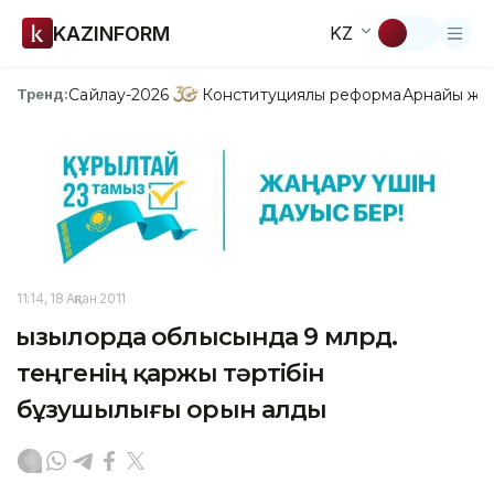
KAZINFORM
KZ
Сайлау-2026
Конституциялық реформа
Арнайы жо
Тренд:
11:14, 18 Ақпан 2011
Қызылорда облысында 9 млрд.
теңгенің қаржы тәртібін
бұзушылығы орын алды