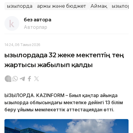
Қызылорда
Қаржы және бюджет
Аймақ
Қызылор
без автора
Авторлар
14:24, 06 Тамыз 2026
Қызылордада 32 жеке мектептің тең
жартысы жабылып қалды
ҚЫЗЫЛОРДА. KAZINFORM – Биыл қаңтар айында
Қызылорда облысындағы мектепке дейінгі 13 білім
беру ұйымы мемлекеттік аттестациядан өтті.