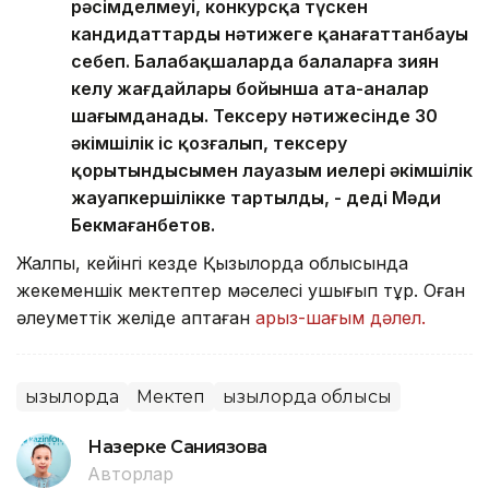
рәсімделмеуі, конкурсқа түскен
кандидаттардың нәтижеге қанағаттанбауы
себеп. Балабақшаларда балаларға зиян
келу жағдайлары бойынша ата-аналар
шағымданады. Тексеру нәтижесінде 30
әкімшілік іс қозғалып, тексеру
қорытындысымен лауазым иелері әкімшілік
жауапкершілікке тартылды, - деді Мәди
Бекмағанбетов.
Жалпы, кейінгі кезде Қызылорда облысында
жекеменшік мектептер мәселесі ушығып тұр. Оған
әлеуметтік желіде қаптаған
арыз-шағым дәлел.
Қызылорда
Мектеп
Қызылорда облысы
Назерке Саниязова
Авторлар