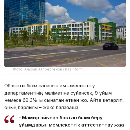
Фото: Ағыбай Аяпбергенов / Kazinform
Облыстық білім сапасын қамтамасыз ету
департаментінің мәліметіне сүйенсек, 9 ұйым
немесе 69,3%-ы сынақтан өткен жоқ. Айта кетерлігі,
оның барлығы – жеке балабақша.
- Мамыр айынан бастап білім беру
ұйымдарын мемлекеттік аттестаттау жаңа