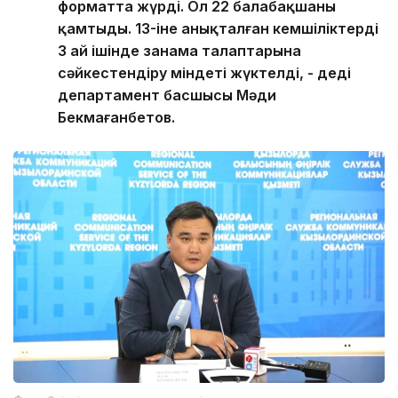
форматта жүрді. Ол 22 балабақшаны
қамтыды. 13-іне анықталған кемшіліктерді
3 ай ішінде заңнама талаптарына
сәйкестендіру міндеті жүктелді, - деді
департамент басшысы Мәди
Бекмағанбетов.