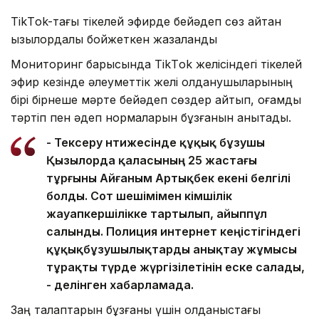
TikТok-тағы тікелей эфирде бейәдеп сөз айтқан
қызылордалық бойжеткен жазаланды
Мониторинг барысында TikТok желісіндегі тікелей
эфир кезінде әлеуметтік желі қолданушыларының
бірі бірнеше мәрте бейәдеп сөздер айтып, қоғамдық
тәртіп пен әдеп нормаларын бұзғанын анықтады.
- Тексеру нәтижесінде құқық бұзушы
Қызылорда қаласының 25 жастағы
тұрғыны Айғаным Артықбек екені белгілі
болды. Сот шешімімен әкімшілік
жауапкершілікке тартылып, айыппұл
салынды. Полиция интернет кеңістігіндегі
құқықбұзушылықтарды анықтау жұмысы
тұрақты түрде жүргізілетінін еске салады,
- делінген хабарламада.
Заң талаптарын бұзғаны үшін қолданыстағы