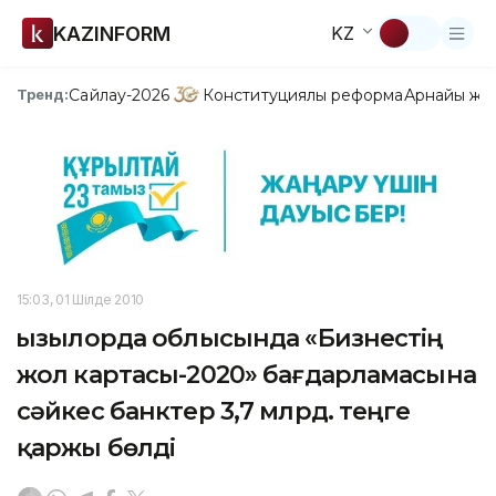
KAZINFORM
KZ
Сайлау-2026
Конституциялық реформа
Арнайы жо
Тренд:
15:03, 01 Шілде 2010
Қызылорда облысында «Бизнестің
жол картасы-2020» бағдарламасына
сәйкес банктер 3,7 млрд. теңге
қаржы бөлді