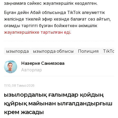
заңнамаға сәйкес жауапкершілік көзделген.
Бұған дейін Абай облысында TikTok әлеуметтік
желісінде тікелей эфир кезінде балағат сөз айтып,
қоғамдық тәртіпті бұзған бойжеткен әкімшілік
жауапкершілікке тартылған еді.
Қызылорда
Қызылорда облысы
Полиция
TikTok
Назерке Саниязова
Авторлар
11:10, 08 Тамыз 2026
Қызылордалық ғалымдар қойдың
құйрық майынан ылғалдандырғыш
крем жасады