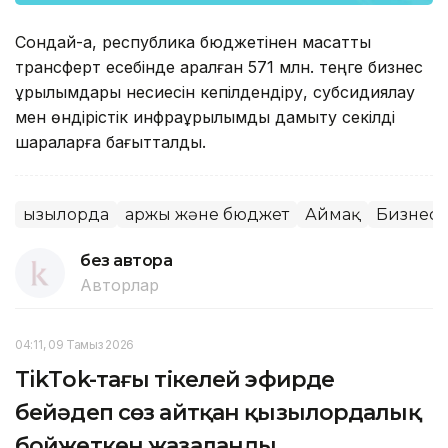
Сондай-ақ, республика бюджетінен мақсатты
трансферт есебінде қаралған 571 млн. теңге бизнес
құрылымдары несиесін кепілдендіру, субсидиялау
мен өндірістік инфрақұрылымды дамыту секілді
шараларға бағытталды.
Қызылорда
Қаржы және бюджет
Аймақ
Бизнесті
без автора
Авторлар
04:11, 09 Тамыз 2026
TikТok-тағы тікелей эфирде
бейәдеп сөз айтқан қызылордалық
бойжеткен жазаланды