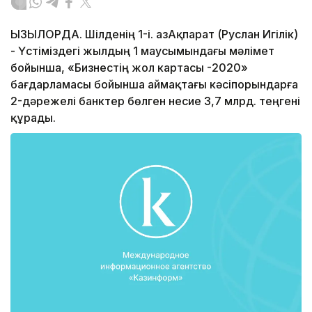
ҚЫЗЫЛОРДА. Шілденің 1-і. ҚазАқпарат (Руслан Игілік)
- Үстіміздегі жылдың 1 маусымындағы мәлімет
бойынша, «Бизнестің жол картасы -2020»
бағдарламасы бойынша аймақтағы кәсіпорындарға
2-дәрежелі банктер бөлген несие 3,7 млрд. теңгені
құрады.