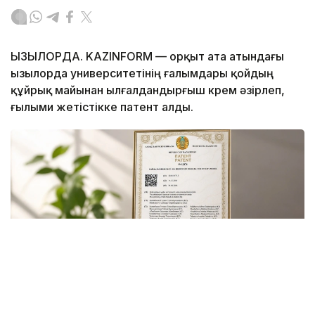
ҚЫЗЫЛОРДА. KAZINFORM — Қорқыт ата атындағы
Қызылорда университетінің ғалымдары қойдың
құйрық майынан ылғалдандырғыш крем әзірлеп,
ғылыми жетістікке патент алды.
Фото Гүлмира Абызбекованың жеке архивінен