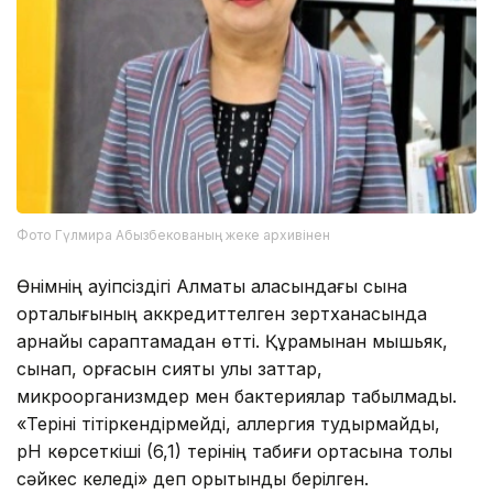
Фото Гүлмира Абызбекованың жеке архивінен
Өнімнің қауіпсіздігі Алматы қаласындағы сынақ
орталығының аккредиттелген зертханасында
арнайы сараптамадан өтті. Құрамынан мышьяк,
сынап, қорғасын сияқты улы заттар,
микроорганизмдер мен бактериялар табылмады.
«Теріні тітіркендірмейді, аллергия тудырмайды,
pH көрсеткіші (6,1) терінің табиғи ортасына толық
сәйкес келеді» деп қорытынды берілген.