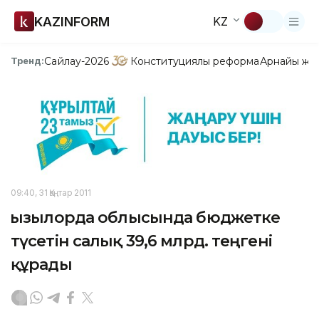
KAZINFORM
KZ
Сайлау-2026
Конституциялық реформа
Арнайы жо
Тренд:
09:40, 31 Қаңтар 2011
Қызылорда облысында бюджетке
түсетін салық 39,6 млрд. теңгені
құрады