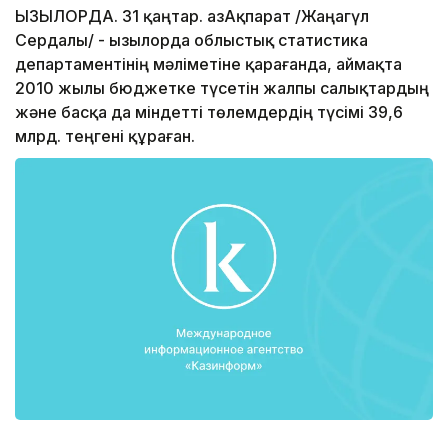
ҚЫЗЫЛОРДА. 31 қаңтар. ҚазАқпарат /Жаңагүл
Сердалы/ - Қызылорда облыстық статистика
департаментінің мәліметіне қарағанда, аймақта
2010 жылы бюджетке түсетін жалпы салық­тардың
және басқа да міндетті төлемдердің түсімі 39,6
млрд. теңгені құраған.