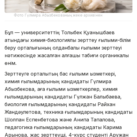
Фото Гүлмира Абызбекованың жеке архивінен
Бұл — университеттің Толыбек Қуанышбаев
атындағы химия-биологиялық зерттеу ғылыми-білім
беру орталығының қолданбалы ғылыми зерттеуі
нәтижесінде жасалған алғашқы табиғи органикалық
өнім.
Зерттеуге орталықтың бас ғылыми қызметкері,
химия ғылымдарының кандидаты Гүлмира
Абызбекова, аға ғылыми қызметкерлер, химия
ғылымдарының кандидаты Гүлжан Балықбаева,
биология ғылымдарының кандидаты Райхан
Жандәулетова, техника ғылымдарының кандидаты
Шолпан Еспенбетова және Анипа Тапалова,
педагогика ғылымдарының кандидаты Карима
Арынова, жас зерттеуші, 4-курс студенті Аружан