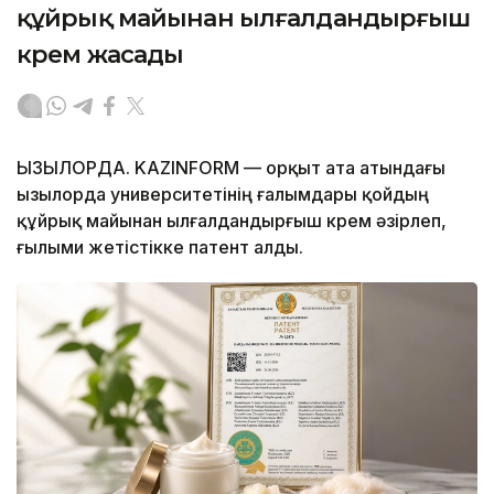
құйрық майынан ылғалдандырғыш
крем жасады
ҚЫЗЫЛОРДА. KAZINFORM — Қорқыт ата атындағы
Қызылорда университетінің ғалымдары қойдың
құйрық майынан ылғалдандырғыш крем әзірлеп,
ғылыми жетістікке патент алды.