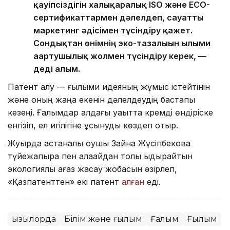
қауіпсіздігін халықаралық ISO және ECO-
сертификаттармен дәлелдеп, сауатты
маркетинг әдісімен түсіндіру қажет.
Сондықтан өнімнің эко-тазалығын ғылыми
ағартушылық жолмен түсіндіру керек, —
деді ғалым.
Патент алу — ғылыми идеяның жұмыс істейтінін
және оның жаңа екенін дәлелдеудің бастапқы
кезеңі. Ғалымдар алдағы уақытта кремді өндіріске
енгізіп, ел игілігіне ұсынуды көздеп отыр.
Жуырда астаналық оқушы Зайна Жүсіпбекова
түйежапырақ пен қалақайдан толық ыдырайтын
экологиялық қағаз жасау жобасын әзірлеп,
«Қазпатенттен» екі патент
алған
еді.
Қызылорда
Білім және ғылым
Ғалым
Ғылым