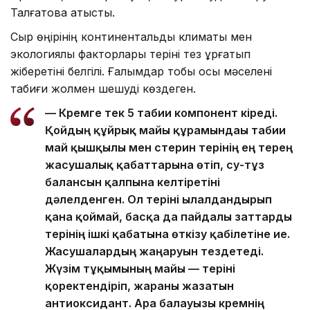
Талғатова қатысты.
Сыр өңірінің континентальды климаты мен
экологиялық факторлары теріні тез құрғатып
жіберетіні белгілі. Ғалымдар тобы осы мәселені
табиғи жолмен шешуді көздеген.
— Кремге тек 5 табиғи компонент кіреді.
Қойдың құйрық майы құрамындағы табиғи
май қышқылы мен стерин терінің ең терең
жасушалық қабаттарына өтіп, су-тұз
балансын қалпына келтіретіні
дәлелденген. Ол теріні ылғалдандырып
қана қоймай, басқа да пайдалы заттарды
терінің ішкі қабатына өткізу қабілетіне ие.
Жасушалардың жаңаруын тездетеді.
Жүзім тұқымының майы — теріні
қоректендіріп, жараны жазатын
антиоксидант. Ара балауызы кремнің