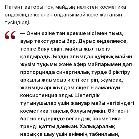
Патент авторы тоң майдың неліктен косметика
өндірісінде кеңінен қолданылмай келе жатқанын
түсіндірді.
— Оның өзіне тән ерекше иісі мен тығыз,
ауыр текстурасы бар. Дұрыс өңделмесе,
теріге баяу сіңіп, майлы жылтыр із
қалдырады. Біздің ғалымдар құйрық майын
жүзім тұқымы және эфир майларымен дәл
пропорцияда синергиялық түрде біріктіру
арқылы жағымсыз иісті кетіріп, жұмсақ,
жағымды әрі жылдам сіңетін заманауи
консистенция алды. Шетелдік
тұтынушылар үшін жануар майы негізіндегі
косметика таңсық болуы мүмкін. Өйткені
батыс елдерінде вегандық косметика
тренді қатты дамыған. Халықаралық
нарыққа шығу үшін өнімнің табиғилығын,