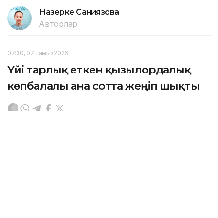
Назерке Саниязова
Авторлар
07:30, 07 Тамыз 2026
Үйі тарлық еткен қызылордалық
көпбалалы ана сотта жеңіп шықты
ҚЫЗЫЛОРДА. KAZINFORM — Қызылорда облысының
мамандандырылған ауданаралық әкімшілік соты
көпбалалы ананың тұрғын үй құқығын қорғады.