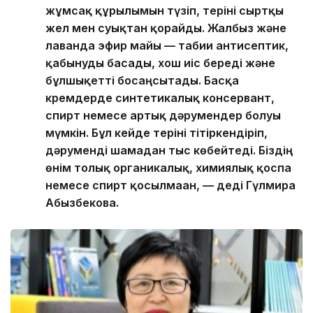
жұмсақ құрылымын түзіп, теріні сыртқы
жел мен суықтан қорғайды. Жалбыз және
лаванда эфир майы — табиғи антисептик,
қабынуды басады, хош иіс береді және
бұлшықетті босаңсытады. Басқа
кремдерде синтетикалық консервант,
спирт немесе артық дәрумендер болуы
мүмкін. Бұл кейде теріні тітіркендіріп,
дәруменді шамадан тыс көбейтеді. Біздің
өнім толық органикалық, химиялық қоспа
немесе спирт қосылмаған, — деді Гүлмира
Абызбекова.