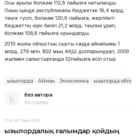
Осы арқылы болжам 112,8 пайызға нақтыланды.
Оның ішінде республикалық бюджетке 18,4 млрд.
теңге түсіп, болжам 120,6 пайызға, жергілікті
бюджеттің кіріс бөлігі 21,2 млрд. теңгені құрап,
болжам 106,8 пайызға орындалды.
2010 жылы облыстың сыртқы сауда айналымы 1
млрд. 279 млн. 802 мың АҚШ долларынқұрап, 2009
жылмен салыстырғанда 52пайызға өсіп отыр.
Қызылорда
Аймақ
Экономика
Қызылорда облы
без автора
Авторлар
11:10, 08 Тамыз 2026
Қызылордалық ғалымдар қойдың