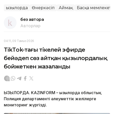
Қызылорда
Өнеркәсіп
Аймақ
Басқа мемлекетт
без автора
Авторлар
04:11, 09 Тамыз 2026
TikТok-тағы тікелей эфирде
бейәдеп сөз айтқан қызылордалық
бойжеткен жазаланды
ҚЫЗЫЛОРДА. KAZINFORM – Қызылорда облыстық
Полиция департаменті әлеуметтік желілерге
мониторинг жүргізді.