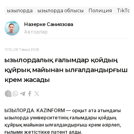
Қызылорда
Қызылорда облысы
Полиция
TikTok
Назерке Саниязова
Авторлар
11:10, 08 Тамыз 2026
Қызылордалық ғалымдар қойдың
құйрық майынан ылғалдандырғыш
крем жасады
ҚЫЗЫЛОРДА. KAZINFORM — Қорқыт ата атындағы
Қызылорда университетінің ғалымдары қойдың
құйрық майынан ылғалдандырғыш крем әзірлеп,
ғылыми жетістікке патент алды.