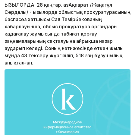
ҚЫЗЫЛОРДА. 28 қаңтар. ҚазАқпарат /Жаңагүл
Сердалы/ - Қызылорда облыстық прокуратурасының
баспасөз хатшысы Сая Темірбекованың
хабарлауынша, облыс прокуратура органдары
қадағалау жұмысында табиғат қорғау
заңнамаларының сақталуына айрықша назар
аударып келеді. Соның нәтижесінде өткен жылы
мұнда 43 тексеру жүргізіліп, 518 заң бұзушылық
анықталған.