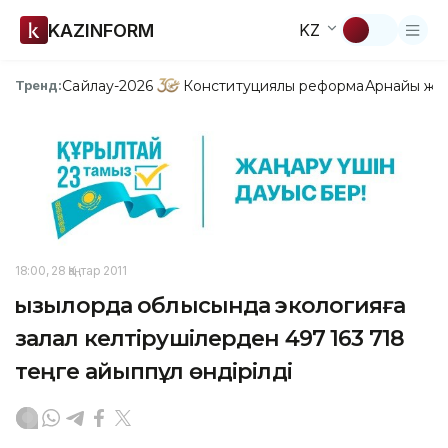
KAZINFORM
KZ
Сайлау-2026
Конституциялық реформа
Арнайы жо
Тренд:
18:00, 28 Қаңтар 2011
Қызылорда облысында экологияға
залал келтірушілерден 497 163 718
теңге айыппұл өндірілді