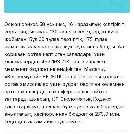
Осыған сәйкес 58 ұсыныс, 16 наразылық келтіріліп,
қорытындысымен 130 заңсыз кесімдердің күші
жойылған. Бұл 30 тұлғаға тәртіптік, 175 тұлғаға
әкімшілік жауапкершілік жүктеуге негіз болды. Ал
қоршаған ортаға келтірген залалдары үшін
мекемелерден 497 163 718 теңге қаражат
мемлекет бюджетіне өндірілген. Мысалы,
«Казгермұнай» БК ЖШС-нің 2009 жылы қоршаған
ортаға эмиссиялар үшін рұқсат берілген көлемнен
артық мөлшерде атмосфераны ластайтын
заттарды шығарып, ҚР Экологиялық Кодексі
талаптарының өрескел бұзылуына жол бергендігі
анықталып, кәсіпорыннан бюджетке 270,0 млн.
теңгеден астам айыппұл алынған.