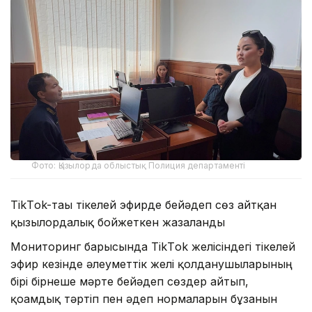
Фото: Қызылорда облыстық Полиция департаменті
TikТok-тағы тікелей эфирде бейәдеп сөз айтқан
қызылордалық бойжеткен жазаланды
Мониторинг барысында TikТok желісіндегі тікелей
эфир кезінде әлеуметтік желі қолданушыларының
бірі бірнеше мәрте бейәдеп сөздер айтып,
қоғамдық тәртіп пен әдеп нормаларын бұзғанын