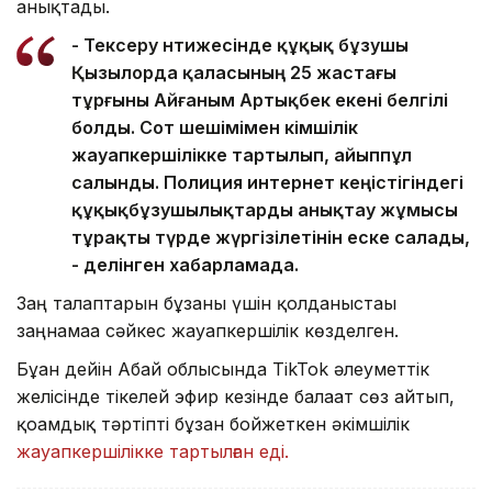
анықтады.
- Тексеру нәтижесінде құқық бұзушы
Қызылорда қаласының 25 жастағы
тұрғыны Айғаным Артықбек екені белгілі
болды. Сот шешімімен әкімшілік
жауапкершілікке тартылып, айыппұл
салынды. Полиция интернет кеңістігіндегі
құқықбұзушылықтарды анықтау жұмысы
тұрақты түрде жүргізілетінін еске салады,
- делінген хабарламада.
Заң талаптарын бұзғаны үшін қолданыстағы
заңнамаға сәйкес жауапкершілік көзделген.
Бұған дейін Абай облысында TikTok әлеуметтік
желісінде тікелей эфир кезінде балағат сөз айтып,
қоғамдық тәртіпті бұзған бойжеткен әкімшілік
жауапкершілікке тартылған еді.