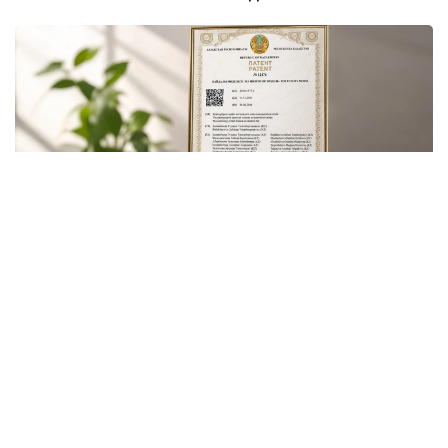
Фото Гүлмира Абызбекованың жеке архивінен
Бұл — университеттің Толыбек Қуанышбаев
атындағы химия-биологиялық зерттеу ғылыми-білім
беру орталығының қолданбалы ғылыми зерттеуі
нәтижесінде жасалған алғашқы табиғи органикалық
өнім.