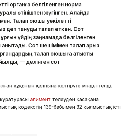
тті органға белгіленген норма
туралы өтінішпен жүгінген. Алайда
ған. Талап қоюшы уәкілетті
з деп тануды талап еткен. Сот
ұрғын үйдің заңнамада белгіленген
 анықтады. Сот шешімімен талап арыз
органдардың талап қоюшыға қатысты
йылды, — делінген сот
лған құқығын қалпына келтіруге міндеттелді.
окуратурасы
алимент
төлеуден қасақана
стық кодекстің 139-бабымен 32 қылмыстық істі