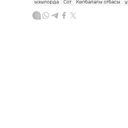
Қызылорда
Сот
Көпбалалы отбасы
Қ
Назерке Саниязова
Авторлар
14:24, 06 Тамыз 2026
Қызылордада 32 жеке ме
қалды
ҚЫЗЫЛОРДА. KAZINFORM – Биыл қаңта
дейінгі 13 білім беру ұйымы мемлекет