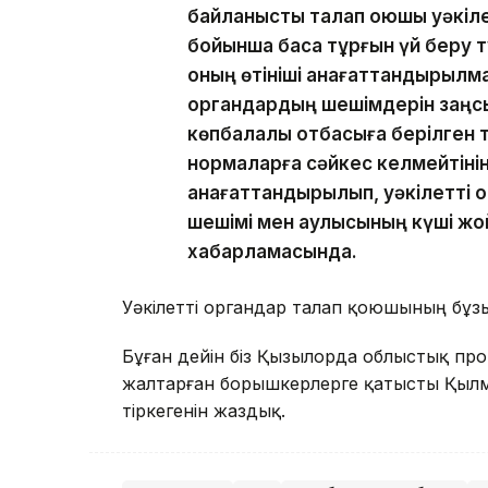
байланысты талап қоюшы уәкіле
бойынша басқа тұрғын үй беру 
оның өтініші қанағаттандырылма
органдардың шешімдерін заңсы
көпбалалы отбасыға берілген т
нормаларға сәйкес келмейтінін
қанағаттандырылып, уәкілетті 
шешімі мен қаулысының күші жо
хабарламасында.
Уәкілетті органдар талап қоюшының бұзы
Бұған дейін біз Қызылорда облыстық пр
жалтарған борышкерлерге қатысты Қылмы
тіркегенін жаздық.