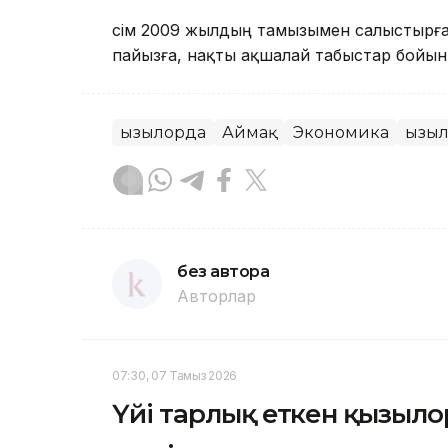
Өсім 2009 жылдың тамызымен салыстырға
пайызға, нақты ақшалай табыстар бойынш
Қызылорда
Аймақ
Экономика
Қызы
без автора
Авторлар
07:30, 07 Тамыз 2026
Үйі тарлық еткен қызыло