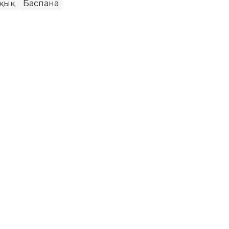
ұқық
Баспана
ктептің тең жартысы жабылып
р айында Қызылорда облысындағы мектепке
тік аттестациядан өтті.