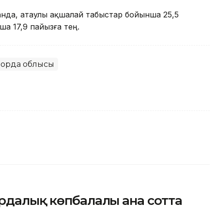
нда, атаулы ақшалай табыстар бойынша 25,5
а 17,9 пайызға тең.
лорда облысы
рдалық көпбалалы ана сотта