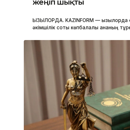
жеңіп шықты
ҚЫЗЫЛОРДА. KAZINFORM — Қызылорда
әкімшілік соты көпбалалы ананың тұр