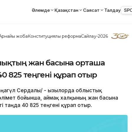
Әлемде
Қазақстан
Саясат
Талдау
SP
Арнайы жоба
Конституциялық реформа
Сайлау-2026
лықтың жан басына орташа
0 825 теңгені құрап отыр
Жаңагүл Сердалы/ - Қызылорда облыстық
әлімет бойынша, аймақ халқының жан басына
і таңда 40 825 теңгені құрап отыр.