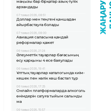
маңызы бар бірқатар азық-түлік
арзандады
07 тамыз 2026, 08:51
Доллар мен теңгені қаншадан
айырбастауға болады
07 тамыз 2026, 08:00
Авиация саласына қандай
реформалар қажет
06 тамыз 2026, 21:24
Әлеуметтік тауарлар бағасының
өсу қарқыны 4 есе баяулады
06 тамыз 2026, 19:41
Ұлттық тауарлар каталогында киім-
кешек пен көлік көш бастап тұр
06 тамыз 2026, 17:25
Онлайн платформаларда алкоголь
өнімдерін сатуға тыйым салынды
ма
06 тамыз 2026, 15:57