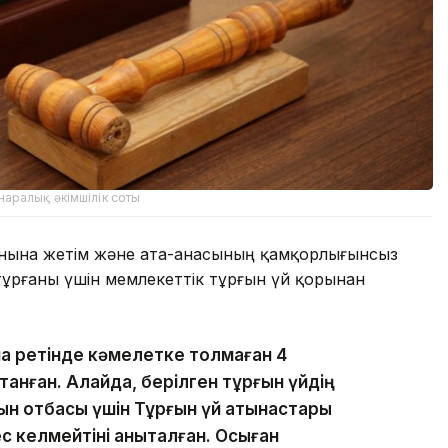
аралық әкімшілік соты
нына жетім және ата-анасының қамқорлығынсыз
тұрғаны үшін мемлекеттік тұрғын үй қорынан
а ретінде кәмелетке толмаған 4
танған. Алайда, берілген тұрғын үйдің
ын отбасы үшін Тұрғын үй қатынастары
 келмейтіні анықталған. Осыған