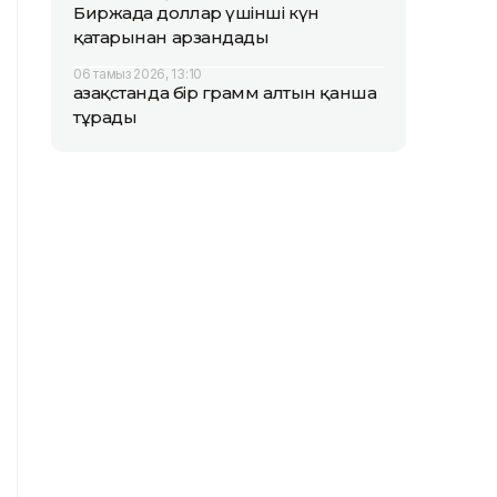
Биржада доллар үшінші күн
қатарынан арзандады
06 тамыз 2026, 13:10
Қазақстанда бір грамм алтын қанша
тұрады