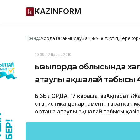
KAZINFORM
Ақорда
Тағайындау
Заң және тәртіп
Дерекқор
Тренд:
10:39, 17 Қараша 2010
Қызылорда облысында ха
атаулы ақшалай табысы 4
ҚЫЗЫЛОРДА. 17 қараша. ҚазАқпарат /
статистика департаменті таратқан м
орташа атаулы ақшалай табысы қазірг