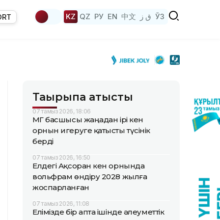
KZ
QZ
РУ
EN
中文
ق ز
ЎЗ
ORT
Тақырыпқа қатысты
07 тамыз 2026, 18:06
ҚМГ басшысы жаңадан ірі кен
орнын игеруге қатысты түсінік
берді
07 тамыз 2026, 16:50
Елдегі Ақсоран кен орнында
вольфрам өндіру 2028 жылға
жоспарланған
07 тамыз 2026, 11:08
Елімізде бір апта ішінде әлеуметтік