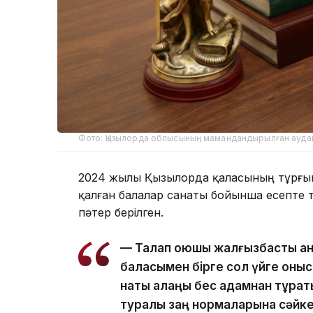
Фото: Қызылорда облысының мамандандырылған аудан
2024 жылы Қызылорда қаласының тұрғы
қалған балалар санаты бойынша есепте 
пәтер берілген.
— Талап қоюшы жалғызбасты ан
баласымен бірге сол үйге қоныс
нақты алаңы бес адамнан тұрат
туралы заң нормаларына сәйкес