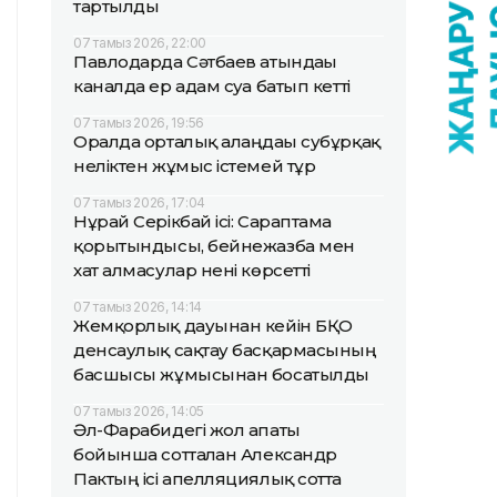
тартылды
07 тамыз 2026, 22:00
Павлодарда Сәтбаев атындағы
каналда ер адам суға батып кетті
07 тамыз 2026, 19:56
Оралда орталық алаңдағы субұрқақ
неліктен жұмыс істемей тұр
07 тамыз 2026, 17:04
Нұрай Серікбай ісі: Сараптама
қорытындысы, бейнежазба мен
хат алмасулар нені көрсетті
07 тамыз 2026, 14:14
Жемқорлық дауынан кейін БҚО
денсаулық сақтау басқармасының
басшысы жұмысынан босатылды
07 тамыз 2026, 14:05
Әл-Фарабидегі жол апаты
бойынша сотталған Александр
Пактың ісі апелляциялық сотта