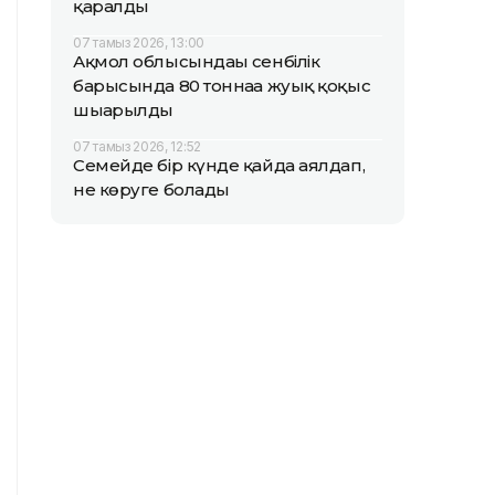
қаралды
07 тамыз 2026, 13:00
Ақмол облысындағы сенбілік
барысында 80 тоннаға жуық қоқыс
шығарылды
07 тамыз 2026, 12:52
Семейде бір күнде қайда аялдап,
не көруге болады