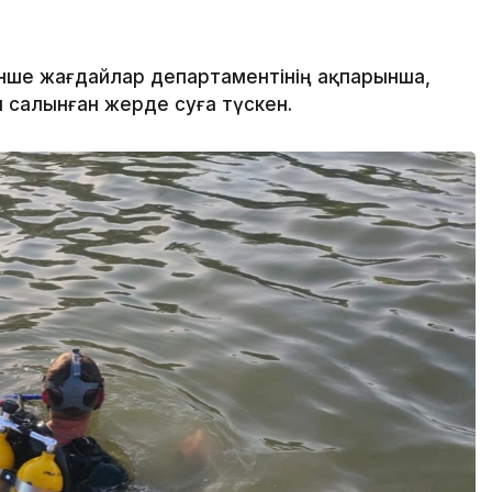
нше жағдайлар департаментінің ақпарынша,
салынған жерде суға түскен.