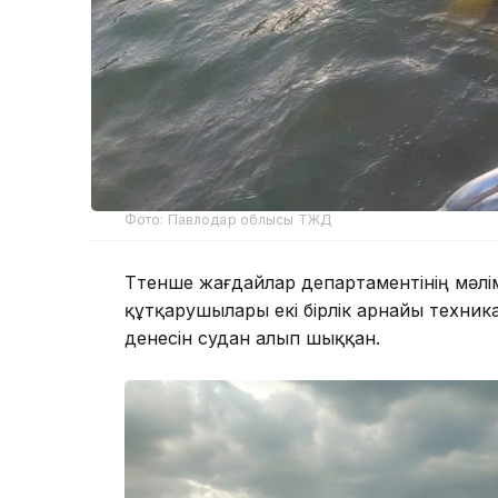
Фото: Павлодар облысы ТЖД
Төтенше жағдайлар департаментінің мәл
құтқарушылары екі бірлік арнайы техни
денесін судан алып шыққан.