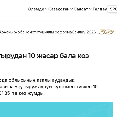
Әлемде
Қазақстан
Саясат
Талдау
SP
Арнайы жоба
Конституциялық реформа
Сайлау-2026
ырудан 10 жасар бала көз
лорда облысының Қазалы аудандық
сына «құтыру» ауруы күдігімен түскен 10
01.35-те көз жұмды.