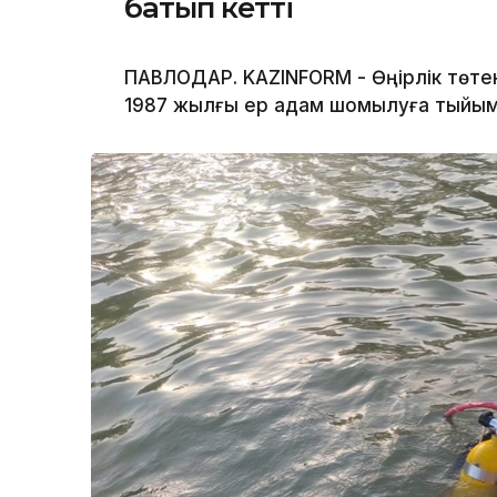
батып кетті
ПАВЛОДАР. KAZINFORM - Өңірлік төте
1987 жылғы ер адам шомылуға тыйым 