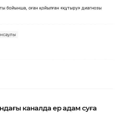
аты бойынша, оған қойылған «құтыру» диагнозы
нсаулық
ндағы каналда ер адам суға