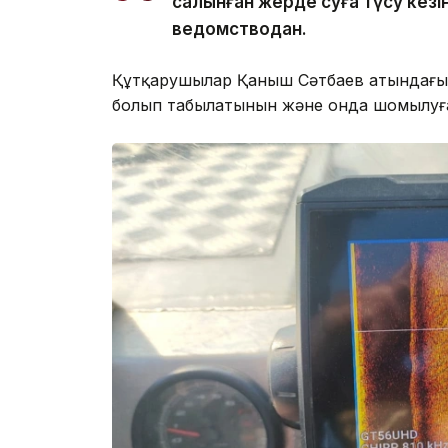
салынған жерде суға түсу кезі
ведомстводан.
Құтқарушылар Қаныш Сәтбаев атындағы
болып табылатынын және онда шомылуға