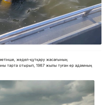
іметінше, жедел-құтқару жасағының
каны тарта отырып, 1987 жылы туған ер адамның