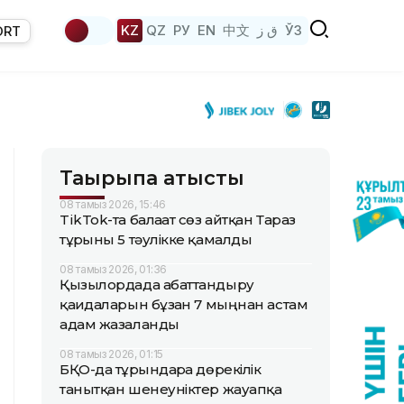
KZ
QZ
РУ
EN
中文
ق ز
ЎЗ
ORT
Тақырыпқа қатысты
08 тамыз 2026, 15:46
TikTok-та балағат сөз айтқан Тараз
тұрғыны 5 тәулікке қамалды
08 тамыз 2026, 01:36
Қызылордада абаттандыру
қағидаларын бұзған 7 мыңнан астам
адам жазаланды
08 тамыз 2026, 01:15
БҚО-да тұрғындарға дөрекілік
танытқан шенеуніктер жауапқа