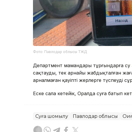
Фото: Павлодар облысы ТЖД
Департмент мамандары тұрғындарға су 
сақтауды, тек арнайы жабдықталған жа
арналмаған қауіпті жерлерге түспеуді сұ
Еске сала кетейік, Оралда суға батып к
Суға шомылу
Павлодар облысы
Оқи