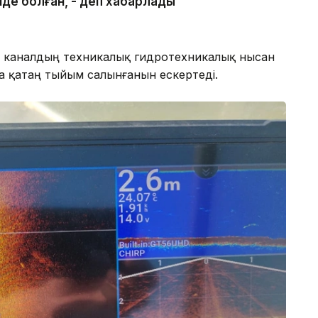
нде болған, - деп хабарлады
 каналдың техникалық гидротехникалық нысан
 қатаң тыйым салынғанын ескертеді.