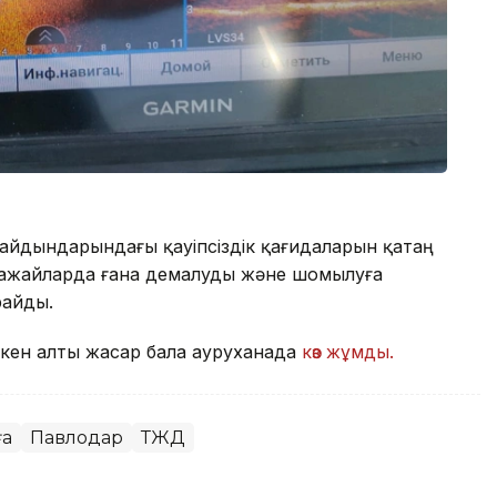
айдындарындағы қауіпсіздік қағидаларын қатаң
ғажайларда ғана демалуды және шомылуға
райды.
еткен алты жасар бала ауруханада
көз жұмды.
ға
Павлодар
ТЖД