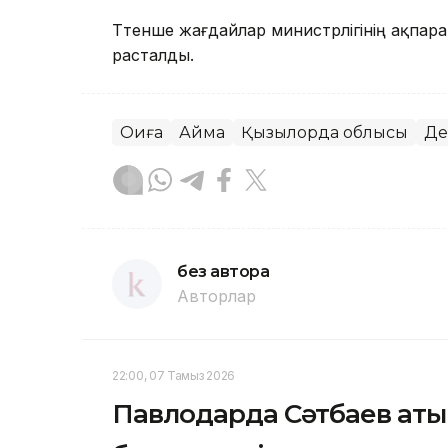
Төтенше жағдайлар министрлігінің ақпар
расталды.
Оқиға
Аймақ
Қызылорда облысы
Де
без автора
Авторлар
22:00, 07 Тамыз 2026
Павлодарда Сәтбаев аты