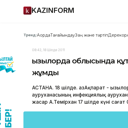
KAZINFORM
Ақорда
Тағайындау
Заң және тәртіп
Дерекқор
Тренд:
08:42, 18 Шілде 2011
Қызылорда облысында құт
жұмды
АСТАНА. 18 шілде. ҚазАқпарат - Қызы
ауруханасының инфекциялық аурухана
жасар А.Темірхан 17 шілде күні сағат 