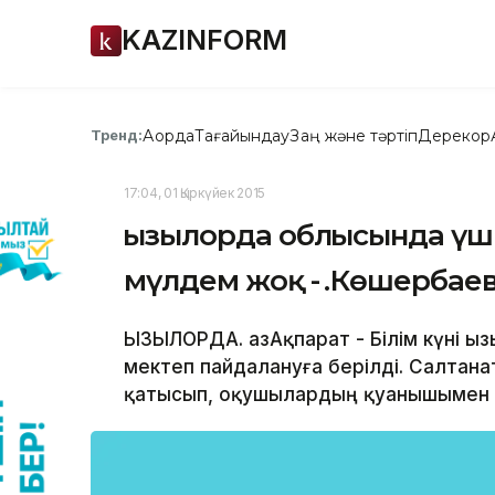
KAZINFORM
Ақорда
Тағайындау
Заң және тәртіп
Дерекқор
Тренд:
17:04, 01 Қыркүйек 2015
Қызылорда облысында үш
мүлдем жоқ - Қ.Көшербае
ҚЫЗЫЛОРДА. ҚазАқпарат - Білім күні 
мектеп пайдалануға берілді. Салтана
қатысып, оқушылардың қуанышымен б