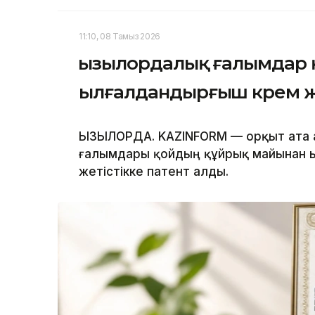
11:10, 08 Тамыз 2026
Қызылордалық ғалымдар
ылғалдандырғыш крем 
ҚЫЗЫЛОРДА. KAZINFORM — Қорқыт ата 
ғалымдары қойдың құйрық майынан ы
жетістікке патент алды.