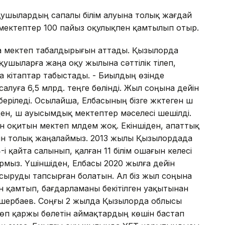
оқушылардың сапалы білім алуына толық жағдай
 мектептер 100 пайыз оқулықпен қамтылып отыр.
аңа мектеп табалдырығын аттады. Қызылорда
ушыларға жаңа оқу жылына сәттілік тілеп,
 кітаптар табыстады. - Биылдың өзінде
луға 6,5 млрд. теңге бөлінді. Жыл соңына дейін
еріледі. Осылайша, Елбасының бізге жүктеген үш
ен, үш ауысымдық мектептер мәселесі шешілді.
 оқитын мектеп мүлдем жоқ. Екіншіден, апаттық
йін толық жаңалаймыз. 2013 жылы Қызылордада
і қайта салынып, қалған 11 білім ошағын келесі
рмыз. Үшіншіден, Елбасы 2020 жылға дейін
асыруды тапсырған болатын. Ал біз жыл соңына
н қамтып, бағдарламаны бекітілген уақытынан
Көшербаев. Соңғы 2 жылда Қызылорда облысы
көп қаржы бөлетін аймақтардың көшін бастап