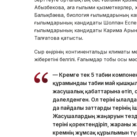
Абызбекова, аға ғылыми қызметкерлер,
Балықбаева, биология ғылымдарының ка
ғылымдарының кандидаты Шолпан Еспен
ғылымдарының кандидаты Карима Арынов
Талғатова қатысты.
Сыр өңірінің континентальды климаты ме
жіберетіні белгілі. Ғалымдар тобы осы м
— Кремге тек 5 табиғи компоне
құрамындағы табиғи май қышқыл
жасушалық қабаттарына өтіп, с
дәлелденген. Ол теріні ылғалд
да пайдалы заттарды терінің іш
Жасушалардың жаңаруын тезд
теріні қоректендіріп, жараны 
кремнің жұмсақ құрылымын түз