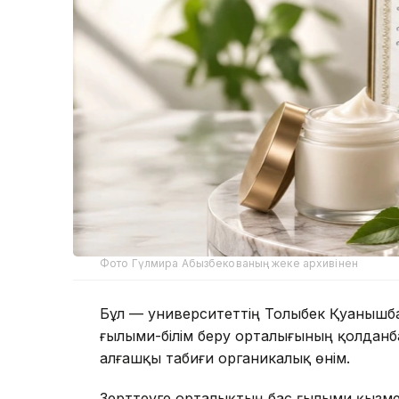
Фото Гүлмира Абызбекованың жеке архивінен
Бұл — университеттің Толыбек Қуанышб
ғылыми-білім беру орталығының қолданб
алғашқы табиғи органикалық өнім.
Зерттеуге орталықтың бас ғылыми қызм