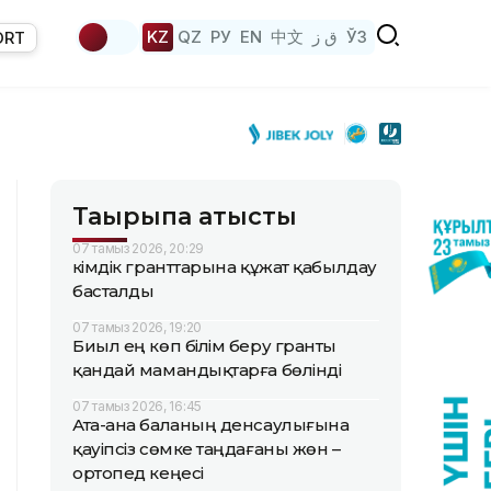
KZ
QZ
РУ
EN
中文
ق ز
ЎЗ
ORT
Тақырыпқа қатысты
07 тамыз 2026, 20:29
Әкімдік гранттарына құжат қабылдау
басталды
07 тамыз 2026, 19:20
Биыл ең көп білім беру гранты
қандай мамандықтарға бөлінді
07 тамыз 2026, 16:45
Ата-ана баланың денсаулығына
қауіпсіз сөмке таңдағаны жөн –
ортопед кеңесі