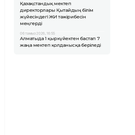
Қазақстандық мектеп
директорлары Қытайдың білім
жүйесіндегі ЖИ тәжірибесін
меңгерді
06 тамыз 2026, 16:55
Алматыда 1 қыркүйектен бастап 7
жаңа мектеп қолданысқа беріледі