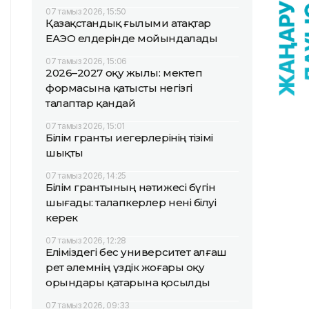
07 тамыз 2026, 15:50
Қазақстандық ғылыми атақтар
ЕАЭО елдерінде мойындалады
07 тамыз 2026, 15:06
2026–2027 оқу жылы: мектеп
формасына қатысты негізгі
талаптар қандай
07 тамыз 2026, 15:01
Білім гранты иегерлерінің тізімі
шықты
07 тамыз 2026, 14:25
Білім грантының нәтижесі бүгін
шығады: талапкерлер нені білуі
керек
07 тамыз 2026, 12:28
Еліміздегі бес университет алғаш
рет әлемнің үздік жоғары оқу
орындары қатарына қосылды
07 тамыз 2026, 09:33