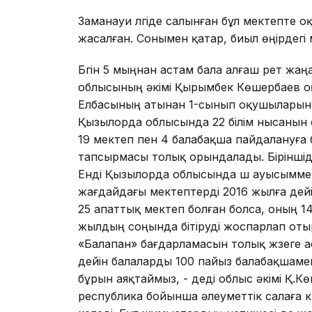
Заманауи үлгіде салынған бұл мектепте 
жасалған. Сонымен қатар, биыл өңірдегі
Бүгін 5 мыңнан астам бала алғаш рет ж
облысының әкімі Қырымбек Көшербаев оқ
Елбасының атынан 1-сынып оқушыларына
Қызылорда облысында 22 білім нысанын са
19 мектеп пен 4 балабақша пайдалануға б
тапсырмасы толық орындалады. Біріншід
Енді Қызылорда облысында үш ауысыммен
жағдайдағы мектептерді 2016 жылға де
25 апаттық мектеп болған болса, оның 14-
жылдың соңында бітіруді жоспарлап оты
«Балапан» бағдарламасын толық жүзеге 
дейін балаларды 100 пайыз балабақшаме
бұрын аяқтаймыз, - деді облыс әкімі Қ.
республика бойынша әлеуметтік салаға 