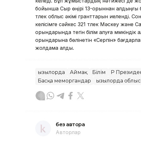
келеді. Бұл жұмыстардың нәтижесі де 
бойынша Сыр өңірі 13-орыннан алдыңғы 
түлек облыс әкімі гранттарын иеленді. С
келісімге сәйкес 321 түлек Мәскеу және
орындарында тегін білім алуға мүмкіндік
орындарына бөлінетін «Серпін» бағдарл
жолдама алды.
Қызылорда
Аймақ
Білім
ҚР Президе
Басқа меморгандар
Қызылорда облы
без автора
Авторлар