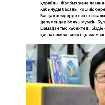
қорғайды. Жалбыз және лаванда
қабынуды басады, хош иіс бер
Басқа кремдерде синтетикалық
дәрумендер болуы мүмкін. Бұл к
шамадан тыс көбейтеді. Біздің
қоспа немесе спирт қосылмаға