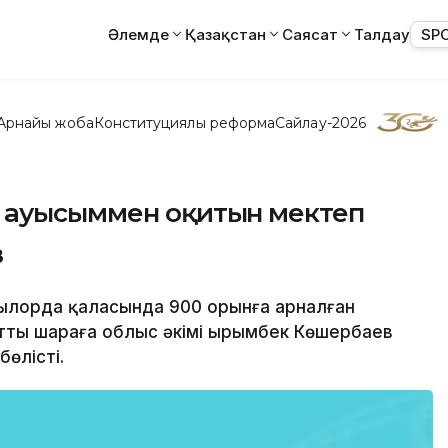
Әлемде
Қазақстан
Саясат
Талдау
SP
Арнайы жоба
Конституциялық реформа
Сайлау-2026
 ауысыммен оқитын мектеп
в
Қызылорда қаласында 900 орынға арналған
тты шараға облыс әкімі Қырымбек Көшербаев
өлісті.