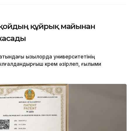
 қойдың құйрық майынан
жасады
атындағы Қызылорда университетінің
лғалдандырғыш крем әзірлеп, ғылыми