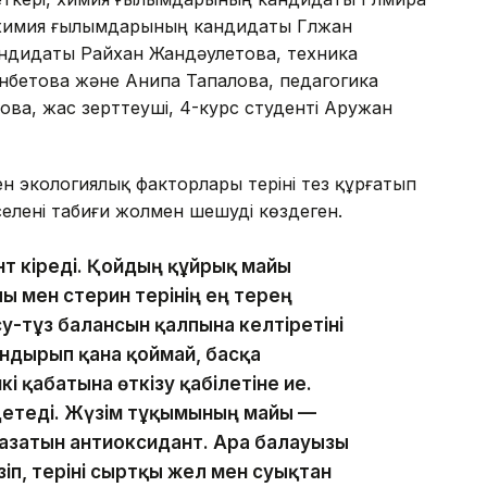
 химия ғылымдарының кандидаты Гүлжан
ндидаты Райхан Жандәулетова, техника
бетова және Анипа Тапалова, педагогика
а, жас зерттеуші, 4-курс студенті Аружан
н экологиялық факторлары теріні тез құрғатып
әселені табиғи жолмен шешуді көздеген.
нт кіреді. Қойдың құйрық майы
ы мен стерин терінің ең терең
у-тұз балансын қалпына келтіретіні
андырып қана қоймай, басқа
кі қабатына өткізу қабілетіне ие.
етеді. Жүзім тұқымының майы —
жазатын антиоксидант. Ара балауызы
іп, теріні сыртқы жел мен суықтан