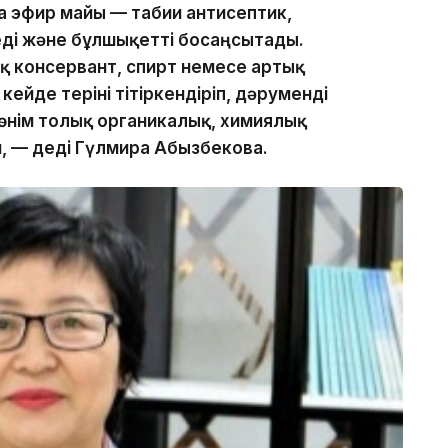
 эфир майы — табиғи антисептик,
еді және бұлшықетті босаңсытады.
 консервант, спирт немесе артық
ейде теріні тітіркендіріп, дәруменді
 өнім толық органикалық, химиялық
н, — деді Гүлмира Абызбекова.