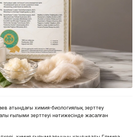
аев атындағы химия-биологиялық зерттеу
алы ғылыми зерттеуі нәтижесінде жасалған
еткері, химия ғылымдарының кандидаты Гүлмира