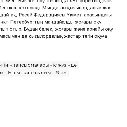
жоқ емес. Биылғы оқу жылында ҰБТ қорытындысы
бестікке көтерілді. Мыңдаған қызылордалық жас
ондай-ақ, Ресей Федерациясы Үкіметі арасындағы
 Санкт-Петербургтың маңдайалды жоғары оқу
 алып отыр. Бұдан бөлек, жоғары және арнайы оқу
амасымен де қызылордалық жастар тегін оқуға
нтінің тапсырмалары - іс жүзінде
сы
Білім және ғылым
Әкім