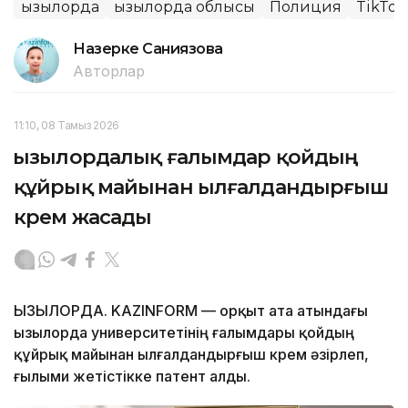
Қызылорда
Қызылорда облысы
Полиция
TikTok
Назерке Саниязова
Авторлар
11:10, 08 Тамыз 2026
Қызылордалық ғалымдар қойдың
құйрық майынан ылғалдандырғыш
крем жасады
ҚЫЗЫЛОРДА. KAZINFORM — Қорқыт ата атындағы
Қызылорда университетінің ғалымдары қойдың
құйрық майынан ылғалдандырғыш крем әзірлеп,
ғылыми жетістікке патент алды.