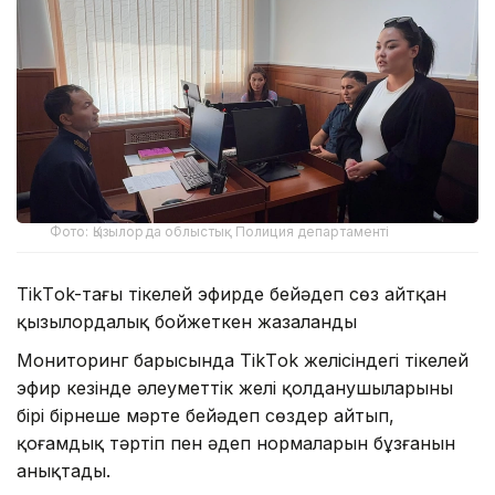
Фото: Қызылорда облыстық Полиция департаменті
TikТok-тағы тікелей эфирде бейәдеп сөз айтқан
қызылордалық бойжеткен жазаланды
Мониторинг барысында TikТok желісіндегі тікелей
эфир кезінде әлеуметтік желі қолданушыларының
бірі бірнеше мәрте бейәдеп сөздер айтып,
қоғамдық тәртіп пен әдеп нормаларын бұзғанын
анықтады.