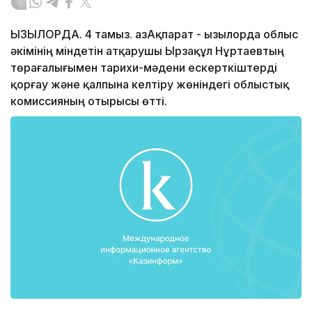
ҚЫЗЫЛОРДА. 4 тамыз. ҚазАқпарат - Қызылорда облыс
әкімінің міндетін атқарушы Ырзақұл Нұртаевтың
төрағалығымен тарихи-мәдени ескерткіштерді
қорғау және қалпына келтіру жөніндегі облыстық
комиссияның отырысы өтті.