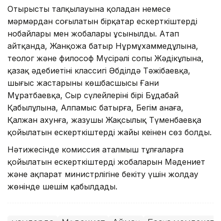
Отырыстың талқылауына қоладан немесе
мәрмәрдан соғылатын бірқатар ескерткіштердің
нобайлары мен жобалары ұсынылды. Атап
айтқанда, Жанқожа батыр Нұрмұхаммедұлына,
теолог және философ Мүсірәлі сопы Жәдікұлына,
қазақ әдебиетінің классигі Әбділдә Тәжібаевқа,
шығыс жастарының көшбасшысы Ғани
Мұратбаевқа, Сыр сүлейлерінің бірі Бұдабай
Қабылұлына, Алпамыс батырға, Бегім анаға,
Қалжан ахунға, жазушы Жақсылық Түменбаевқа
қойылатын ескерткіштердің жайы кеңінен сөз болды.
Нәтижесінде комиссия аталмыш тұлғаларға
қойылатын ескерткіштердің жобаларын Мәдениет
және ақпарат министрлігіне бекіту үшін жолдау
жөнінде шешім қабылдады.