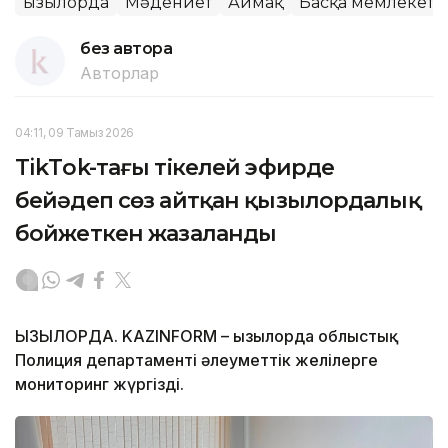
Қызылорда
Мәдениет
Аймақ
Басқа мемлекетті
без автора
Авторлар
04:11, 09 Тамыз 2026
TikТok-тағы тікелей эфирде
бейәдеп сөз айтқан қызылордалық
бойжеткен жазаланды
ҚЫЗЫЛОРДА. KAZINFORM – Қызылорда облыстық
Полиция департаменті әлеуметтік желілерге
мониторинг жүргізді.