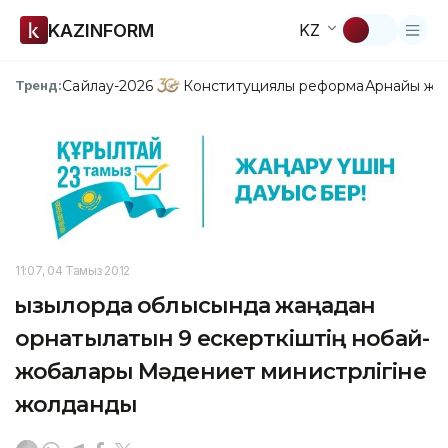
KAZINFORM
KZ
Сайлау-2026
Конституциялық реформа
Арнайы жо
Тренд:
11:07, 04 Тамыз 2012
Қызылорда облысында жаңадан
орнатылатын 9 ескерткіштің нобай-
жобалары Мәдениет министрлігіне
жолданды