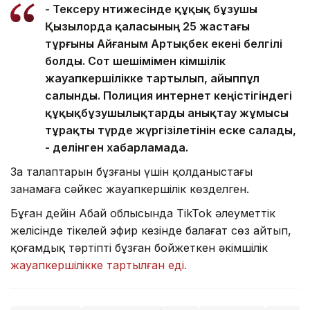
- Тексеру нәтижесінде құқық бұзушы
Қызылорда қаласының 25 жастағы
тұрғыны Айғаным Артықбек екені белгілі
болды. Сот шешімімен әкімшілік
жауапкершілікке тартылып, айыппұл
салынды. Полиция интернет кеңістігіндегі
құқықбұзушылықтарды анықтау жұмысы
тұрақты түрде жүргізілетінін еске салады,
- делінген хабарламада.
Заң талаптарын бұзғаны үшін қолданыстағы
заңнамаға сәйкес жауапкершілік көзделген.
Бұған дейін Абай облысында TikTok әлеуметтік
желісінде тікелей эфир кезінде балағат сөз айтып,
қоғамдық тәртіпті бұзған бойжеткен әкімшілік
жауапкершілікке тартылған еді.