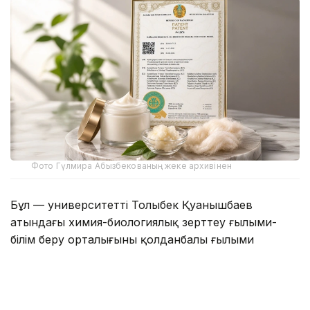
Фото Гүлмира Абызбекованың жеке архивінен
Бұл — университеттің Толыбек Қуанышбаев
атындағы химия-биологиялық зерттеу ғылыми-
білім беру орталығының қолданбалы ғылыми
зерттеуі нәтижесінде жасалған алғашқы табиғи
органикалық өнім.
Зерттеуге орталықтың бас ғылыми қызметкері,