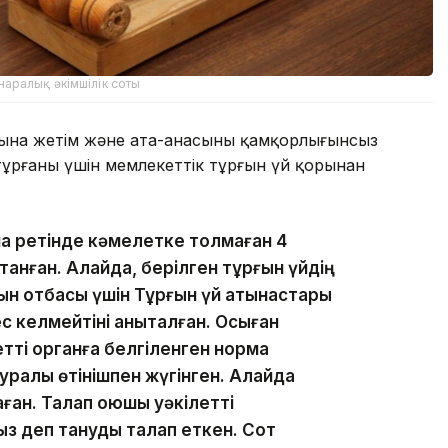
аралық әкімшілік соты
ына жетім және ата-анасының қамқорлығынсыз
тұрғаны үшін мемлекеттік тұрғын үй қорынан
а ретінде кәмелетке толмаған 4
танған. Алайда, берілген тұрғын үйдің
ын отбасы үшін Тұрғын үй қатынастары
 келмейтіні анықталған. Осыған
тті органға белгіленген норма
туралы өтінішпен жүгінген. Алайда
ған. Талап қоюшы уәкілетті
з деп тануды талап еткен. Сот