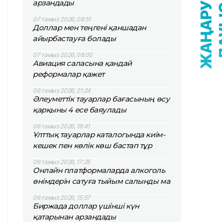
арзандады
07 тамыз 2026, 08:51
Доллар мен теңгені қаншадан
айырбастауға болады
07 тамыз 2026, 08:00
Авиация саласына қандай
реформалар қажет
06 тамыз 2026, 21:24
Әлеуметтік тауарлар бағасының өсу
қарқыны 4 есе баяулады
06 тамыз 2026, 19:41
Ұлттық тауарлар каталогында киім-
кешек пен көлік көш бастап тұр
06 тамыз 2026, 17:25
Онлайн платформаларда алкоголь
өнімдерін сатуға тыйым салынды ма
06 тамыз 2026, 15:57
Биржада доллар үшінші күн
қатарынан арзандады