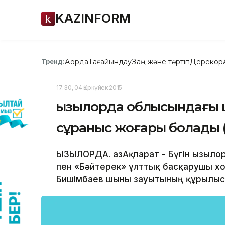
KAZINFORM
Ақорда
Тағайындау
Заң және тәртіп
Дерекқор
Тренд:
17:30, 04 Қыркүйек 2015
Қызылорда облысындағы
сұраныс жоғары болады 
ҚЫЗЫЛОРДА. ҚазАқпарат - Бүгін Қызыл
пен «Бәйтерек» ұлттық басқарушы хол
Бишімбаев шыны зауытының құрылыс