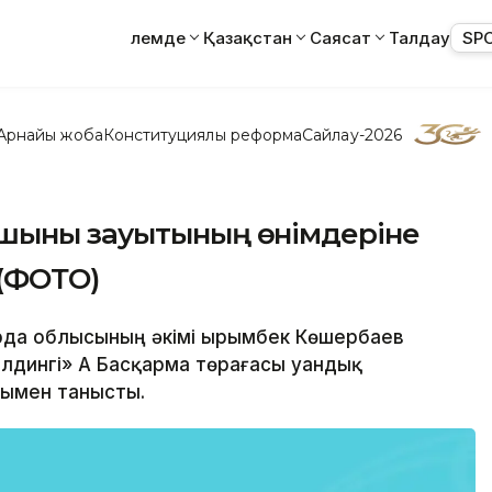
Әлемде
Қазақстан
Саясат
Талдау
SP
Арнайы жоба
Конституциялық реформа
Сайлау-2026
 шыны зауытының өнімдеріне
(ФОТО)
орда облысының әкімі Қырымбек Көшербаев
дингі» АҚ Басқарма төрағасы Қуандық
ымен танысты.