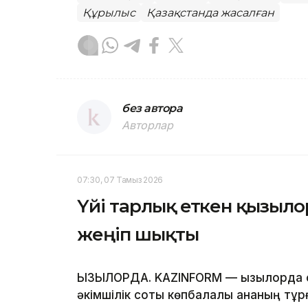
Құрылыс
Қазақстанда жасалған
без автора
Авторлар
07:30, 07 Тамыз 2026
Үйі тарлық еткен қызыло
жеңіп шықты
ҚЫЗЫЛОРДА. KAZINFORM — Қызылорда
әкімшілік соты көпбалалы ананың тұр