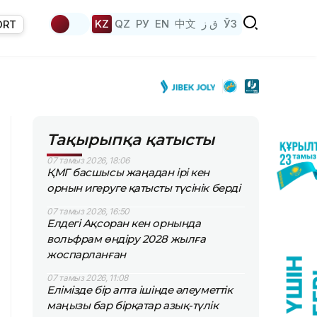
KZ
QZ
РУ
EN
中文
ق ز
ЎЗ
ORT
Тақырыпқа қатысты
07 тамыз 2026, 18:06
ҚМГ басшысы жаңадан ірі кен
орнын игеруге қатысты түсінік берді
07 тамыз 2026, 16:50
Елдегі Ақсоран кен орнында
вольфрам өндіру 2028 жылға
жоспарланған
07 тамыз 2026, 11:08
Елімізде бір апта ішінде әлеуметтік
маңызы бар бірқатар азық-түлік