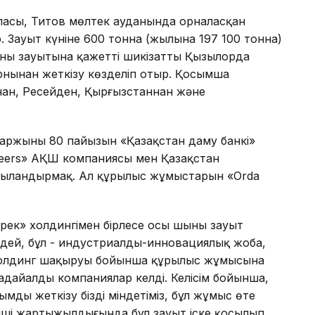
асы, Титов мөлтек ауданында орналасқан
. Зауыт күніне 600 тонна (жылына 197 100 тонна)
ны зауытына қажетті шикізатты Қызылорда
нынан жеткізу көзделіп отыр. Қосымша
нан, Ресейден, Қырғызстаннан және
Қаржының 80 пайызын «Қазақстан даму банкі»
ineers» АҚШ компаниясы мен Қазақстан
жыландырмақ. Ал құрылыс жұмыстарын «Orda
рек» холдингімен бірлесе осы шыны зауыт
етіндей, бұл - индустриалды-инновациялық жоба,
. Холдинг шақыруы бойынша құрылыс жұмысына
ңдайалды компаниялар келді. Келісім бойынша,
ды жеткізу біздің міндетіміз, бұл жұмыс өте
інші жартыжылдығында бұл зауыт іске қосылып,