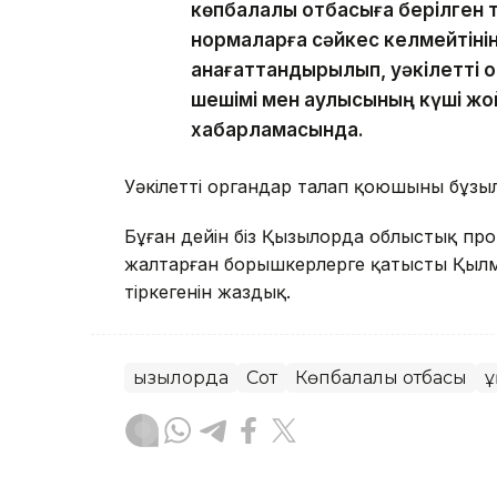
көпбалалы отбасыға берілген т
нормаларға сәйкес келмейтінін
қанағаттандырылып, уәкілетті 
шешімі мен қаулысының күші жо
хабарламасында.
Уәкілетті органдар талап қоюшының бұзыл
Бұған дейін біз Қызылорда облыстық пр
жалтарған борышкерлерге қатысты Қылмы
тіркегенін жаздық.
Қызылорда
Сот
Көпбалалы отбасы
Қ