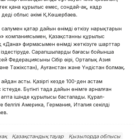
із тек қана құрылыс емес, сондай-ақ, кадр
деді облыс әкімі Қ.Көшербаев.
т салумен қатар дайын өнімді өткізу нарықтарын
oup» компаниясымен, Қазақстанның құрылыс
 «Дана» фирмасымен өнімді жеткізуге шарттар
іздестіруде. Сарапшылардың бағасы бойынша
сей Федерациясының Сібір өңірі, Орталық Азия
әне Тәжікстан), Ауғанстан және Үндістан болмақ.
йдан асты. Қазіргі кезде 100-ден астам
теуде. Бүгінгі таңда дайын өнімге арналған
 апта ішінде құрылысы басталады. Құрал-
е белгілі Америка, Германия, Италия секілді
ев.
мақ
Қазақстандық тауар
Қызылорда облысы