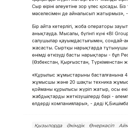
Сыр өңірінің әлеуетіне зор үлес қосады. Б
мәселесімен де айналысып жатырмыз», - 
Бір айта кетерлігі, жоба операторы зауы
анықтауда. Мысалы, бүгінгі күні «BI Gr
салушылар қауымдастығымен, сондай-ақ
жасасты. Сыртқы нарықтарда тұтынушы 
өнімді өткізудің басты нарықтары - бұл Ре
(Өзбекстан, Қырғызстан, Түркіменстан ж
«Құрылыс жұмыстарының басталғанына 4 а
жұмысшы және 20 шақты техника жұмыс іс
қойманың құрылысы жүріп жатыр, осы екі
жабдықтарды жеткізушілердің бәрі - әлемг
елдердің компаниялары», - деді Қ.Бишімба
Қызылорда
Әкімдік
Өнеркәсіп
Ай