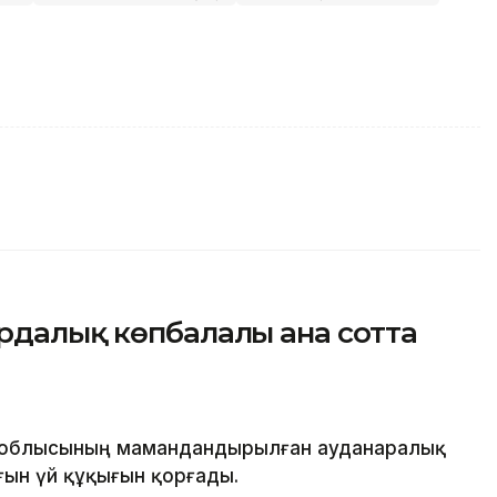
рдалық көпбалалы ана сотта
 облысының мамандандырылған ауданаралық
ғын үй құқығын қорғады.