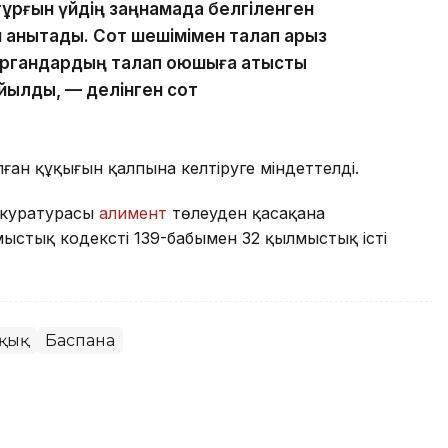
ұрғын үйдің заңнамада белгіленген
 анықтады. Сот шешімімен талап арыз
органдардың талап қоюшыға қатысты
йылды, — делінген сот
ған құқығын қалпына келтіруге міндеттелді.
окуратурасы
алимент
төлеуден қасақана
стық кодекстің 139-бабымен 32 қылмыстық істі
ұқық
Баспана