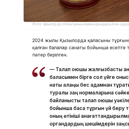
Фото: Қызылорда облысының мамандандырылған аудан
2024 жылы Қызылорда қаласының тұрғын
қалған балалар санаты бойынша есепте 
пәтер берілген.
— Талап қоюшы жалғызбасты ан
баласымен бірге сол үйге қоныс
нақты алаңы бес адамнан тұрат
туралы заң нормаларына сәйкес
байланысты талап қоюшы уәкіле
бойынша басқа тұрғын үй беру 
оның өтініші қанағаттандырылма
органдардың шешімдерін заңсы