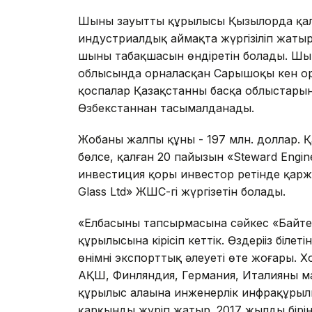
Шыны зауыттың құрылысы Қызылорда қал
индустриалдық аймақта жүргізіліп жатыр
шыны табақшасын өндіретін болады. Шы
облысында орналасқан Сарышоқы кен ор
қоспалар Қазақстанның басқа облыстары
Өзбекстаннан тасымалданады.
Жобаның жалпы құны - 197 млн. доллар. 
бөлсе, қалған 20 пайызын «Steward Eng
инвестиция қоры инвестор ретінде қар
Glass Ltd» ЖШС-гі жүргізетін болады.
«Елбасының тапсырмасына сәйкес «Байте
құрылысына кірісіп кеттік. Өздеріңіз біл
өнімнің экспорттық әлеуеті өте жоғары
АҚШ, Финляндия, Германия, Италияның ма
құрылыс алаңына инженерлік инфрақұрылым
қарқынды жүріп жатыр. 2017 жылдың бір