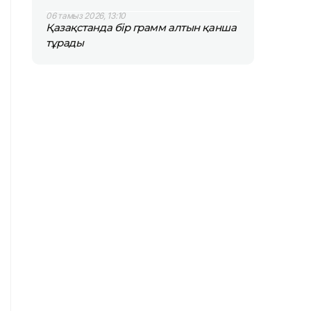
06 тамыз 2026, 13:10
Қазақстанда бір грамм алтын қанша
тұрады