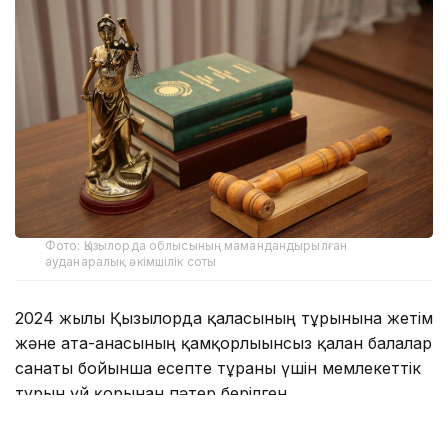
Фото: Қызылорда облысының мамандандырылған
ауданаралық әкімшілік соты
2024 жылы Қызылорда қаласының тұрғынына жетім
және ата-анасының қамқорлығынсыз қалған балалар
санаты бойынша есепте тұрғаны үшін мемлекеттік
тұрғын үй қорынан пәтер берілген.
— Талап қоюшы жалғызбасты ана ретінде