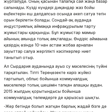
жүргізілуде. Оның қасынан талапқа сай жаңа базар
салынады. Күзді күндері диқандар жаз бойғы
еңбектерін еш делдалсыз осында әкеп сатуға тегін
орын берілетін болады. Сондай-ақ ауданда
индустриялық аймаққа инфрақұрылым тарту
жұмыстары қарқынды. Бұл жұмыстар мамыр
айының аяғында толық аяқталады. Өндіріс аймағына
қазірдің өзінде 10-нан астам жобаға арналған
зауыттар салуға жергілікті кәсіпкерлер ниет
танытып отыр.
Ал Сырдария ауданында ауыз су мәселесінің түйіні
тарқатылған. Тіпті Тереңөзекте кәріз жүйесі
тартылып, облыс бойынша коммуналдық
мәселелері толық шешімін тапқан алғашқы аудан.
2015 жылдың қорытындысы бойынша
коммуналдық төлемдерге де қарызсыз шықты.
-Жер бетінде болып жатқан барлық жағдай бізге де