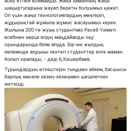
әсер етпей қоймайды. Жаңа заманның жаңа
шақыртуларына жауап беретін болуымыз қажет.
Ол үшін жаңа технологиялардың меңгеріп,
жұдырықтай жұмыла жұмыс жасауымыз керек.
Жылына 200-ге жуық студентіміз Ресей Үкіметі
есебінен көрші елдің маңдайалды оқу
орындарында білім алуда. Бір-екі жылдың
көлемінде алдыңғы лектегі студенттер елге маман
болып оралады, - деді Қ.Көшербаев.
Тұрғындардың өтініштерін тыңдаған аймақ басшысы
барлық мәселе кезең-кезеңімен шешілетінін
жеткізді.