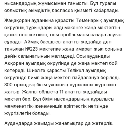
нысандардың жұмысымен танысты. Бұл туралы
облыстық әкімдіктің баспасөз қызметі хабарлады.
Жаңақорған ауданына қарасты Төменарық ауылдық
округінің тұрғындары елді мекенге жаңа мектептің
қажеттігін жеткізіп, осы проблеманы назарға алуын
сұрады. Аймақ басшысы апатты жағдайда деп
танылған №223 мектепке жаңа ғимарат жыл соңына
дейін салынатынын мәлімдеді. Осы аудандағы
Аққорған ауылдық округінде де жаңа мектеп бой
көтереді. Шиеліге қарасты Телікөл ауылдық
округінде биыл жаңа мектеп пайдалануға беріледі.
300 орындық білім ұясының құрылысы жүргізіліп
жатыр. Жалпы облыста 11 апатты жағдайдағы
мектеп бар. Бұл білім нысандарының құрылысы
мемлекеттік-жекеменшік әріптестік негізінде
жүргізілетін болады.
Аудандарда жағымды жаңалықтар да жетерлік.