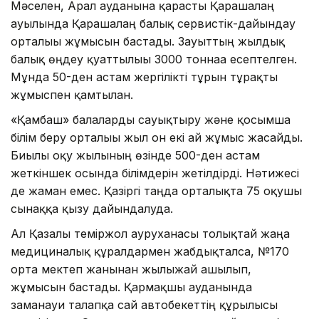
Мәселен, Арал ауданына қарасты Қарашалаң
ауылында Қарашалаң балық сервистік-дайындау
орталығы жұмысын бастады. Зауыттың жылдық
балық өңдеу қуаттылығы 3000 тоннаға есептелген.
Мұнда 50-ден астам жергілікті тұрғын тұрақты
жұмыспен қамтылған.
«Қамбаш» балаларды сауықтыру және қосымша
білім беру орталығы жыл он екі ай жұмыс жасайды.
Биылғы оқу жылының өзінде 500-ден астам
жеткіншек осында білімдерін жетілдірді. Нәтижесі
де жаман емес. Қазіргі таңда орталықта 75 оқушы
сынаққа қызу дайындалуда.
Ал Қазалы теміржол ауруханасы толықтай жаңа
медициналық құралдармен жабдықталса, №170
орта мектеп жанынан жылыжай ашылып,
жұмысын бастады. Қармақшы ауданында
заманауи талапқа сай автобекеттің құрылысы