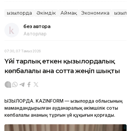
Қызылорда
Әкімдік
Аймақ
Экономика
Қызыл
без автора
Авторлар
07:30, 07 Тамыз 2026
Үйі тарлық еткен қызылордалық
көпбалалы ана сотта жеңіп шықты
ҚЫЗЫЛОРДА. KAZINFORM — Қызылорда облысының
мамандандырылған ауданаралық әкімшілік соты
көпбалалы ананың тұрғын үй құқығын қорғады.