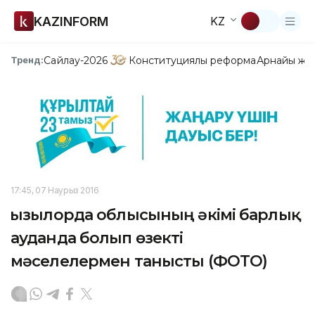
KAZINFORM
KZ
Сайлау-2026
Конституциялық реформа
Арнайы жо
Тренд:
17:45, 07 Наурыз 2016
Қызылорда облысының әкімі барлық
ауданда болып өзекті
мәселелермен танысты (ФОТО)