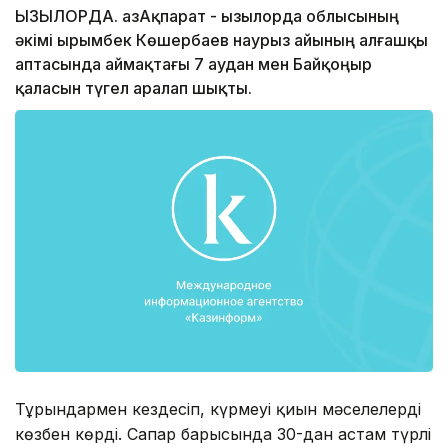
ҚЫЗЫЛОРДА. ҚазАқпарат - Қызылорда облысының
әкімі Қырымбек Көшербаев наурыз айының алғашқы
аптасында аймақтағы 7 аудан мен Байқоңыр
қаласын түгел аралап шықты.
Тұрғындармен кездесіп, күрмеуі қиын мәселелерді
көзбен көрді. Сапар барысында 30-дан астам түрлі