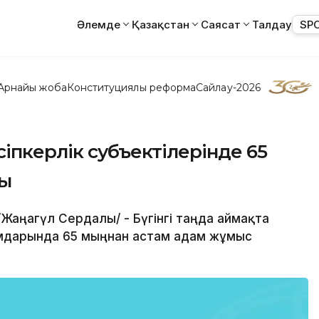
Әлемде
Қазақстан
Саясат
Талдау
SP
Арнайы жоба
Конституциялық реформа
Сайлау-2026
іпкерлік субъектілерінде 65
ды
/Жаңагүл Сердалы/ - Бүгінгі таңда аймақта
ымдарында 65 мыңнан астам адам жұмыс