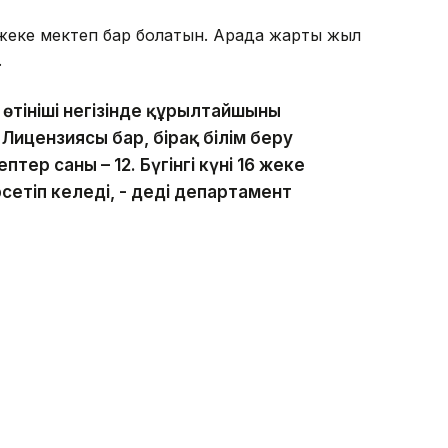
еке мектеп бар болатын. Арада жарты жыл
.
 өтініші негізінде құрылтайшының
ицензиясы бар, бірақ білім беру
тер саны – 12. Бүгінгі күні 16 жеке
сетіп келеді, - деді департамент
олданымы бойынша жоспардан тыс 13 тексеру
тептерде мұғалімдерді артық жұмысқа
ттардың дұрыс рәсімделмеуі,
дың нәтижеге қанағаттанбауы
арға зиян келу жағдайлары бойынша