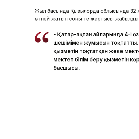
Жыл басында Қызылорда облысында 32 ж
өтпей жатып соның тең жартысы жабылды
- Қаңтар-ақпан айларында 4-і өз
шешімімен жұмысын тоқтатты. Л
қызметін тоқтатқан жеке мектеп
мектеп білім беру қызметін көр
басшысы.
Осы уақыт ішінде жеке азаматтардың ж
жүргізілді.
- Мұндай тексеруге жеке мек
тарту, кейбір конкурстық құжа
конкурсқа түскен кандидаттар
себеп. Балабақшаларда балал