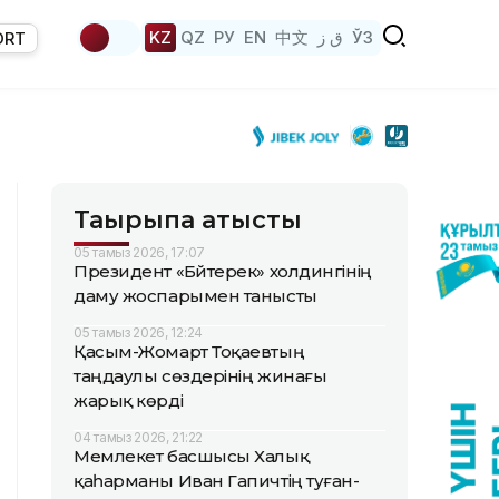
KZ
QZ
РУ
EN
中文
ق ز
ЎЗ
ORT
Тақырыпқа қатысты
05 тамыз 2026, 17:07
Президент «Бәйтерек» холдингінің
даму жоспарымен танысты
05 тамыз 2026, 12:24
Қасым-Жомарт Тоқаевтың
таңдаулы сөздерінің жинағы
жарық көрді
04 тамыз 2026, 21:22
Мемлекет басшысы Халық
қаһарманы Иван Гапичтің туған-