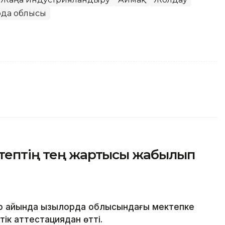
рда облысы
ктептің тең жартысы жабылып
р айында Қызылорда облысындағы мектепке
тік аттестациядан өтті.