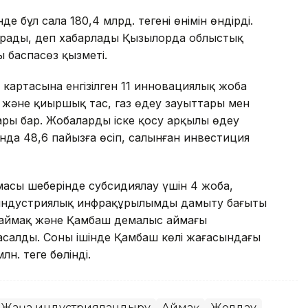
е бұл сала 180,4 млрд. теңгенің өнімін өндірді.
 құрады, деп хабарлады Қызылорда облыстық
ң баспасөз қызметі.
артасына енгізілген 11 инновациялық жоба
 және қиыршық тас, газ өңдеу зауыттары мен
ы бар. Жобаларды іске қосу арқылы өңдеу
анда 48,6 пайызға өсіп, салынған инвестиция
масы шеңберінде субсидиялау үшін 4 жоба,
, индустриялық инфрақұрылымды дамыту бағыты
қ аймақ және Қамбаш демалыс аймағы
алды. Соның ішінде Қамбаш көлі жағасындағы
. теңге бөлінді.
Жаңа индустрияландыру
Аймақ
Жолдау