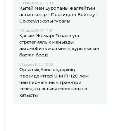
03 тамыз 2026, 12:18
Қытай мен Еуропаны жалғайтын
алтын көпір – Президент Бейнеу –
Сексеуіл жолы туралы
03 тамыз 2026, 12:15
Қасым-Жомарт Тоқаев үш
стратегиялық маңызды
автомобиль жолының құрылысын
бастап берді
01 тамыз 2026, 13:50
Орталық Азия елдерінің
президенттері UIM F1H2O әлем
чемпионатының гран-при
кезеңінің ашылу салтанатына
қатысты