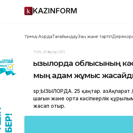
KAZINFORM
Ақорда
Тағайындау
Заң және тәртіп
Дерекқор
Тренд:
11:05, 25 Қаңтар 2011
Қызылорда облысының кәс
мың адам жұмыс жасай
sp;ҚЫЗЫЛОРДА. 25 қаңтар. ҚазАқпарат 
шағын және орта кәсіпкерлік құрыл
жасап отыр.