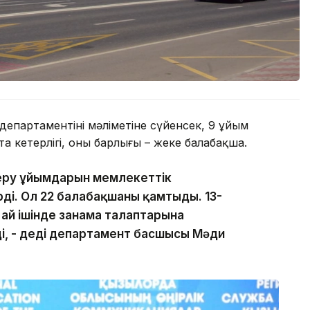
епартаментінің мәліметіне сүйенсек, 9 ұйым
а кетерлігі, оның барлығы – жеке балабақша.
беру ұйымдарын мемлекеттік
ді. Ол 22 балабақшаны қамтыды. 13-
 ай ішінде заңнама талаптарына
ді, - деді департамент басшысы Мәди