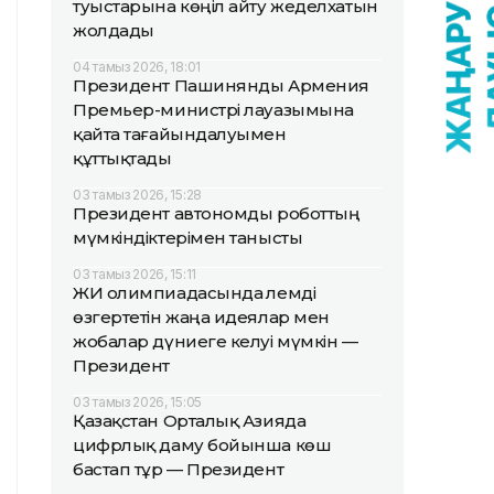
туыстарына көңіл айту жеделхатын
жолдады
04 тамыз 2026, 18:01
Президент Пашинянды Армения
Премьер-министрі лауазымына
қайта тағайындалуымен
құттықтады
03 тамыз 2026, 15:28
Президент автономды роботтың
мүмкіндіктерімен танысты
03 тамыз 2026, 15:11
ЖИ олимпиадасында әлемді
өзгертетін жаңа идеялар мен
жобалар дүниеге келуі мүмкін —
Президент
03 тамыз 2026, 15:05
Қазақстан Орталық Азияда
цифрлық даму бойынша көш
бастап тұр — Президент