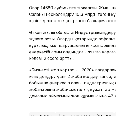
Олар 14689 субъектіге тіркелген. Жыл ішінд
Саланы несиелендіру 10,3 млрд. теңгені
кәсіпкерлік және өнеркәсіп басқармасыны
Өткен жылы облыста Индустрияландыру к
жүзеге асты. Олардың қатарында асфальт
құрылыс, мал шаруашылығы кәсіпорындар
өнеркәсібі соның алдындағы жылға қарағ
көлемі 2 есеге артты.
«Бизнестің жол картасы - 2020» бағдарла
кепілдендіру үшін 2 жоба қолдау тапса
бойынша өнеркәсіп алаңы, индустриялы
жобаларына жоба-сметалық құжаттар жас
демалыс аймағының жол құрылысына 42 млн
Қызылорда
Шағын және орта бизнес