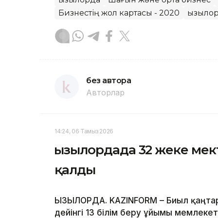
Бизнестің жол картасы - 2020
Қызыло
без автора
Авторлар
14:24, 06 Тамыз 2026
Қызылордада 32 жеке ме
қалды
ҚЫЗЫЛОРДА. KAZINFORM – Биыл қаңта
дейінгі 13 білім беру ұйымы мемлекет