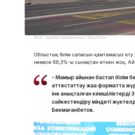
Фото: Ағыбай Аяпбергенов / Kazinform
Облыстық білім сапасын қамтамасыз ету д
немесе 69,3%-ы сынақтан өткен жоқ. Айт
- Мамыр айынан бастап білім 
аттестаттау жаңа форматта жүр
іне анықталған кемшіліктерді 3
сәйкестендіру міндеті жүктел
Бекмағанбетов.