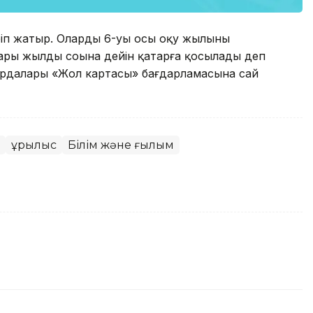
іп жатыр. Олардың 6-уы осы оқу жылының
дары жылдың соңына дейін қатарға қосылады деп
 ордалары «Жол картасы» бағдарламасына сай
Құрылыс
Білім және ғылым