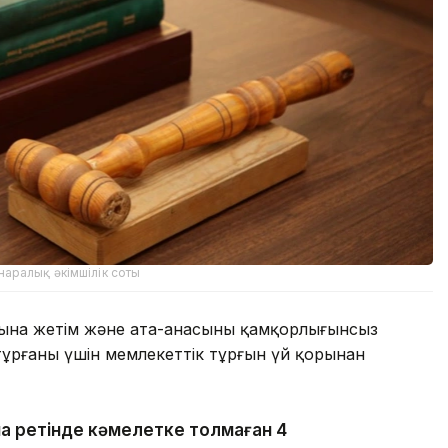
аралық әкімшілік соты
ына жетім және ата-анасының қамқорлығынсыз
тұрғаны үшін мемлекеттік тұрғын үй қорынан
а ретінде кәмелетке толмаған 4