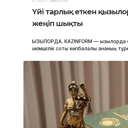
07:30, 07 Тамыз 2026
Үйі тарлық еткен қызыло
жеңіп шықты
ҚЫЗЫЛОРДА. KAZINFORM — Қызылорда
әкімшілік соты көпбалалы ананың тұр