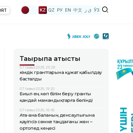
KZ
QZ
РУ
EN
中文
ق ز
ЎЗ
ORT
Тақырыпқа қатысты
07 тамыз 2026, 20:29
Әкімдік гранттарына құжат қабылдау
басталды
07 тамыз 2026, 19:20
Биыл ең көп білім беру гранты
қандай мамандықтарға бөлінді
07 тамыз 2026, 16:45
Ата-ана баланың денсаулығына
қауіпсіз сөмке таңдағаны жөн –
ортопед кеңесі