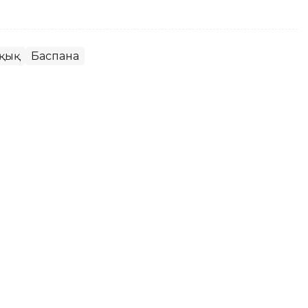
ұқық
Баспана
ктептің тең жартысы жабылып