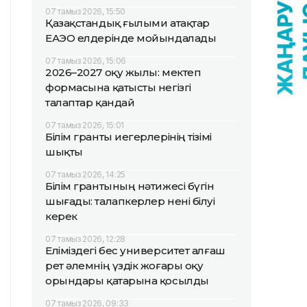
07 тамыз 2026, 15:50
Қазақстандық ғылыми атақтар
ЕАЭО елдерінде мойындалады
07 тамыз 2026, 15:06
2026–2027 оқу жылы: мектеп
формасына қатысты негізгі
талаптар қандай
07 тамыз 2026, 15:01
Білім гранты иегерлерінің тізімі
шықты
07 тамыз 2026, 14:25
Білім грантының нәтижесі бүгін
шығады: талапкерлер нені білуі
керек
07 тамыз 2026, 12:28
Еліміздегі бес университет алғаш
рет әлемнің үздік жоғары оқу
орындары қатарына қосылды
07 тамыз 2026, 09:33