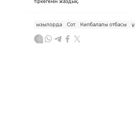
тіркегенін жаздық.
Қызылорда
Сот
Көпбалалы отбасы
Қ
Назерке Саниязова
Авторлар
14:24, 06 Тамыз 2026
Қызылордада 32 жеке ме
қалды