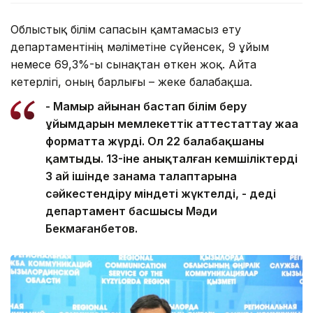
Облыстық білім сапасын қамтамасыз ету
департаментінің мәліметіне сүйенсек, 9 ұйым
немесе 69,3%-ы сынақтан өткен жоқ. Айта
кетерлігі, оның барлығы – жеке балабақша.
- Мамыр айынан бастап білім беру
ұйымдарын мемлекеттік аттестаттау жаңа
форматта жүрді. Ол 22 балабақшаны
қамтыды. 13-іне анықталған кемшіліктерді
3 ай ішінде заңнама талаптарына
сәйкестендіру міндеті жүктелді, - деді
департамент басшысы Мәди
Бекмағанбетов.