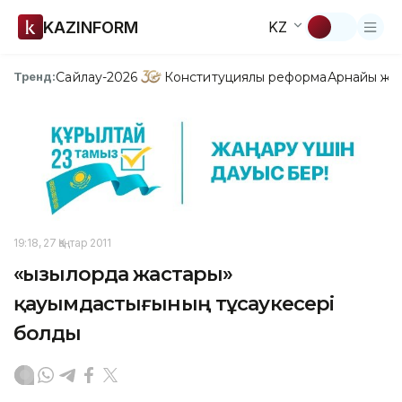
KAZINFORM
KZ
Сайлау-2026
Конституциялық реформа
Арнайы жо
Тренд:
19:18, 27 Қаңтар 2011
«Қызылорда жастары»
қауымдастығының тұсаукесері
болды