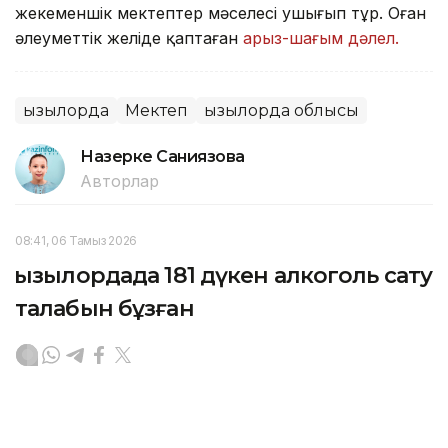
жекеменшік мектептер мәселесі ушығып тұр. Оған
әлеуметтік желіде қаптаған
арыз-шағым дәлел.
Қызылорда
Мектеп
Қызылорда облысы
Назерке Саниязова
Авторлар
08:41, 06 Тамыз 2026
Қызылордада 181 дүкен алкоголь сату
талабын бұзған
ҚЫЗЫЛОРДА. KAZINFORM – Қызылорда облысында
алкогольді ішімдікті заңсыз сатудың алдын алу,