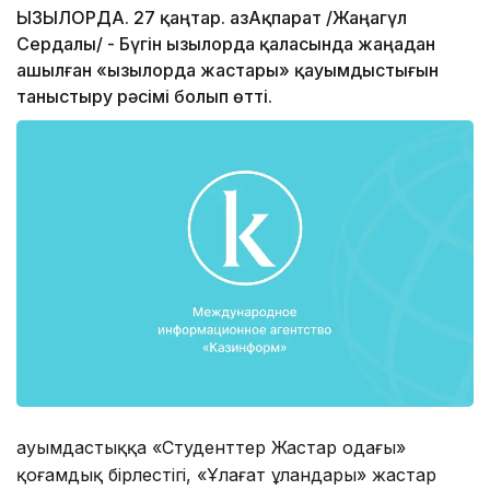
ҚЫЗЫЛОРДА. 27 қаңтар. ҚазАқпарат /Жаңагүл
Сердалы/ - Бүгін Қызылорда қаласында жаңадан
ашылған «Қызылорда жастары» қауымдыстығын
таныстыру рәсімі болып өтті.
Қауымдастыққа «Студенттер Жастар одағы»
қоғамдық бірлестігі, «Ұлағат ұландары» жастар