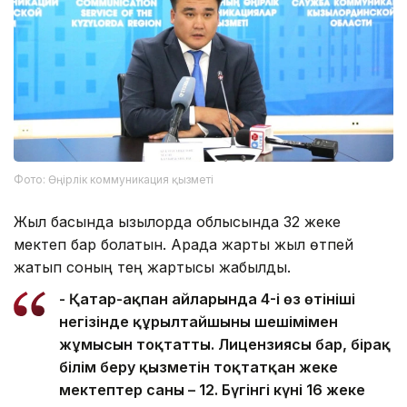
Фото: Өңірлік коммуникация қызметі
Жыл басында Қызылорда облысында 32 жеке
мектеп бар болатын. Арада жарты жыл өтпей
жатып соның тең жартысы жабылды.
- Қаңтар-ақпан айларында 4-і өз өтініші
негізінде құрылтайшының шешімімен
жұмысын тоқтатты. Лицензиясы бар, бірақ
білім беру қызметін тоқтатқан жеке
мектептер саны – 12. Бүгінгі күні 16 жеке