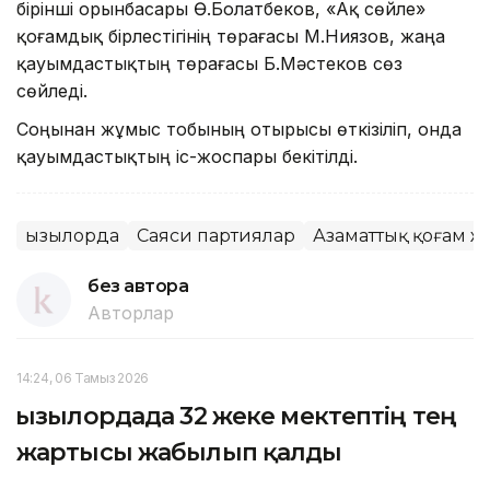
бірінші орынбасары Ө.Болатбеков, «Ақ сөйле»
қоғамдық бірлестігінің төрағасы М.Ниязов, жаңа
қауымдастықтың төрағасы Б.Мәстеков сөз
сөйледі.
Соңынан жұмыс тобының отырысы өткізіліп, онда
қауымдастықтың іс-жоспары бекітілді.
Қызылорда
Саяси партиялар
Азаматтық қоғам ж
без автора
Авторлар
14:24, 06 Тамыз 2026
Қызылордада 32 жеке мектептің тең
жартысы жабылып қалды