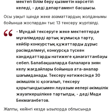
мектеп білім беру қызметін көрсетіп
келеді, - деді департамент басшысы.
Осы уақыт ішінде жеке азаматтардың жолданымы
бойынша жоспардан тыс 13 тексеру жүргізілді.
- Мұндай тексеруге жеке мектептерде
мұғалімдерді артық жұмысқа тарту,
кейбір конкурстық құжаттардың дұрыс
рәсімделмеуі, конкурсқа түскен
кандидаттардың нәтижеге қанағаттанбауы
себеп. Балабақшаларда балаларға зиян
келу жағдайлары бойынша ата-аналар
шағымданады. Тексеру нәтижесінде 30
әкімшілік іс қозғалып, тексеру
қорытындысымен лауазым иелері әкімшілік
жауапкершілікке тартылды, - деді Мәди
Бекмағанбетов.
Жалпы, кейінгі кезде Қызылорда облысында