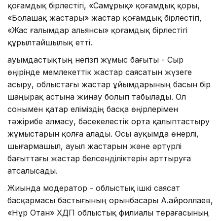
қоғамдық бірлестігі, «Самұрық» қоғамдық қоры,
«Болашақ жастары» жастар қоғамдық бірлестігі,
«Жас ғалымдар альянсы» қоғамдық бірлестігі
құрылтайшылық етті.
Қауымдастықтың негізгі жұмыс бағыты - Сыр
өңірінде мемлекеттік жастар саясатын жүзеге
асыру, облыстағы жастар ұйымдарының басын бір
шаңырақ астына жинау болып табылады. Ол
сонымен қатар еліміздің басқа өңірлерімен
тәжірибе алмасу, бәсекелестік орта қалыптастыру
жұмыстарын қолға алады. Осы ауқымда өнерлі,
шығармашыл, ауыл жастарын және әртүрлі
бағыттағы жастар белсенділіктерін арттыруға
атсалысады.
Жиында модератор - облыстық ішкі саясат
басқармасы бастығының орынбасары А.Қайроллаев,
«Нұр Отан» ХДП облыстық филиалы төрағасының