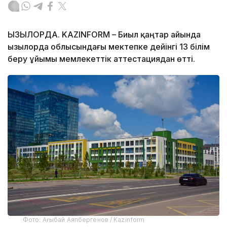
ҚЫЗЫЛОРДА. KAZINFORM – Биыл қаңтар айында
Қызылорда облысындағы мектепке дейінгі 13 білім
беру ұйымы мемлекеттік аттестациядан өтті.
Фото: Ағыбай Аяпбергенов / Kazinform