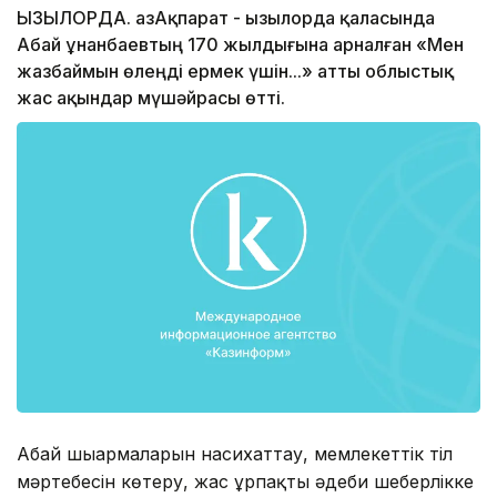
ҚЫЗЫЛОРДА. ҚазАқпарат - Қызылорда қаласында
Абай Құнанбаевтың 170 жылдығына арналған «Мен
жазбаймын өлеңді ермек үшін...» атты облыстық
жас ақындар мүшәйрасы өтті.
Абай шығармаларын насихаттау, мемлекеттік тіл
мәртебесін көтеру, жас ұрпақты әдеби шеберлікке