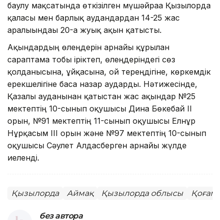
баулу мақсатында өткізілген мүшәйраға Қызылорда
қаласы мен барлық аудандардан 14-25 жас
аралығындағы 20-ға жуық ақын қатысты.
Ақындардың өлеңдерін арнайы құрылған
сараптама тобы іріктеп, өлеңдеріндегі сөз
қолданысына, ұйқасына, ой тереңдігіне, көркемдік
ерекшелігіне баса назар аударды. Нәтижесінде,
Қазалы ауданынан қатыстан жас ақындар №25
мектептің 10-сынып оқушысы Дина Бөкебай ІІ
орын, №91 мектептің 11-сынып оқушысы Елнұр
Нұрқасым ІІІ орын және №97 мектептің 10-сынып
оқушысы Сәулет Алдасберген арнайы жүлде
иеленді.
Қызылорда
Аймақ
Қызылорда облысы
Қоғам
без автора