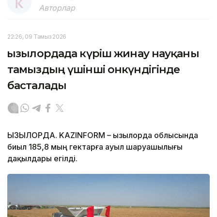
Авторлар
22:26, 09 Тамыз 2026
Қызылордада күріш жинау науқаны
тамыздың үшінші онкүндігінде
басталады
ҚЫЗЫЛОРДА. KAZINFORM – Қызылорда облысында
биыл 185,8 мың гектарға ауыл шаруашылығы
дақылдары егілді.