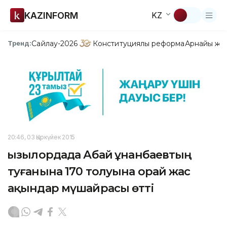
KAZINFORM
KZ
Сайлау-2026
Конституциялық реформа
Арнайы жо
Тренд:
20:46, 03 Қыркүйек 2015
Қызылордада Абай Құнанбаевтың
туғанына 170 толуына орай жас
ақындар мүшайрасы өтті