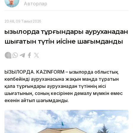
Авторлар
20:48, 09 Тамыз 2026
Қызылорда тұрғындары ауруханадан
шығатын түтін иісіне шағымданды
ҚЫЗЫЛОРДА. KAZINFORM – Қызылорда облыстық
көпбейінді ауруханасына жақын маңда тұратын
қала тұрғындары ауруханадан түтіннің иісі
шығатынын, соның кесірінен демалу мүмкін емес
екенін айтып шағымданды.