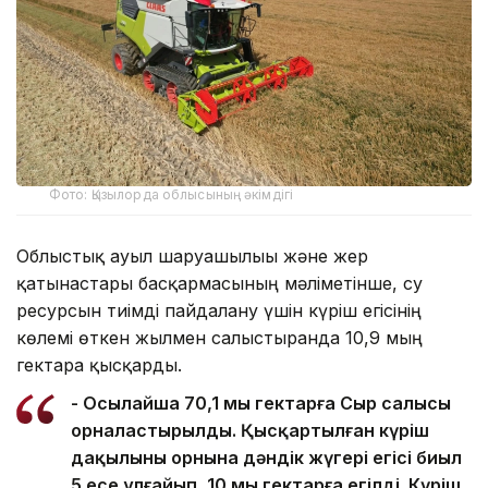
Фото: Қызылорда облысының әкімдігі
Облыстық ауыл шаруашылығы және жер
қатынастары басқармасының мәліметінше, су
ресурсын тиімді пайдалану үшін күріш егісінің
көлемі өткен жылмен салыстырғанда 10,9 мың
гектарға қысқарды.
- Осылайша 70,1 мың гектарға Сыр салысы
орналастырылды. Қысқартылған күріш
дақылының орнына дәндік жүгері егісі биыл
5 есе ұлғайып, 10 мың гектарға егілді. Күріш