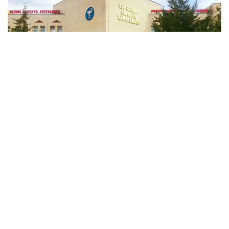
Фото: Қызылорда облыстық көпбейінді ауруханасы
Kazinform тілшісі көтерген мәселеге орай облыстық
Денсаулық сақтау басқармасының басшысы Алмас
Әбілпатта жауап берді.
- Облыстық көпбейінді медицина
орталығына қатысты бұған дейін де
проблема болды. Орталықта медициналық
қалдықты өртеуге арналған пеш бар. Соны
іске қосқан кезде жақын маңдағы