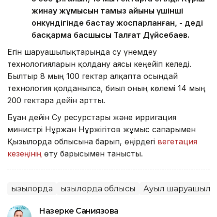
жинау жұмысын тамыз айының үшінші
онкүндігінде бастау жоспарланған, - деді
басқарма басшысы Талғат Дүйсебаев.
Егін шаруашылықтарында су үнемдеу
технологияларын қолдану аясы кеңейіп келеді.
Былтыр 8 мың 100 гектар алқапта осындай
технология қолданылса, биыл оның көлемі 14 мың
200 гектарға дейін артты.
Бұған дейін Су ресурстары және ирригация
министрі Нұржан Нұржігітов жұмыс сапарымен
Қызылорда облысына барып, өңірдегі
вегетация
кезеңінің
өту барысымен танысты.
Қызылорда
Қызылорда облысы
Ауыл шаруашылы
Назерке Саниязова