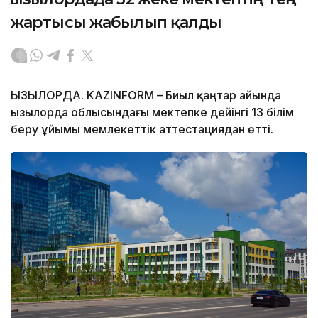
жартысы жабылып қалды
ҚЫЗЫЛОРДА. KAZINFORM – Биыл қаңтар айында
Қызылорда облысындағы мектепке дейінгі 13 білім
беру ұйымы мемлекеттік аттестациядан өтті.