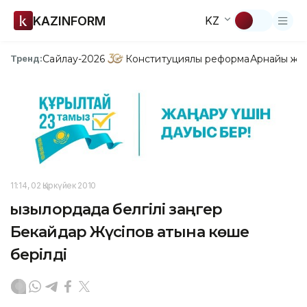
KAZINFORM
KZ
Сайлау-2026
Конституциялық реформа
Арнайы жо
Тренд:
11:14, 02 Қыркүйек 2010
Қызылордада белгілі заңгер
Бекайдар Жүсіпов атына көше
берілді