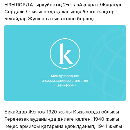
ҚЫЗЫЛОРДА. Қыркүйектің 2-сі. ҚазАқпарат /Жаңагүл
Сердалы/ - Қызылорда қаласында белгілі заңгер
Бекайдар Жүсіпов атына көше берілді.
Бекайдар Жүсіпов 1920 жылы Қызылорда облысы
Тереңөзек ауданында дүниеге келген. 1940 жылы
Кеңес армиясы қатарына қабылданып, 1941 жылы