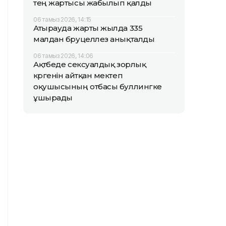
тең жартысы жабылып қалды
06 тамыз 2026, 14:15
Атырауда жарты жылда 335
малдан бруцеллез анықталды
06 тамыз 2026, 14:06
Ақтөбеде сексуалдық зорлық
көргенін айтқан мектеп
оқушысының отбасы буллингке
ұшырады