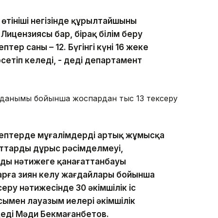
 өтініші негізінде құрылтайшының
ицензиясы бар, бірақ білім беру
тер саны – 12. Бүгінгі күні 16 жеке
сетіп келеді, - деді департамент
олданымы бойынша жоспардан тыс 13 тексеру
тептерде мұғалімдерді артық жұмысқа
ттардың дұрыс рәсімделмеуі,
дың нәтижеге қанағаттанбауы
арға зиян келу жағдайлары бойынша
ру нәтижесінде 30 әкімшілік іс
ымен лауазым иелері әкімшілік
деді Мәди Бекмағанбетов.