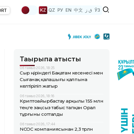
KZ
QZ
РУ
EN
中文
ق ز
ЎЗ
ORT
Тақырыпқа қатысты
06 тамыз 2026, 18:25
Сыр өңіріндегі Бақатам кесенесі мен
Сығанақ қалашығы қалпына
келтіріліп жатыр
06 тамыз 2026, 18:16
Криптоайырбастау арқылы 155 млн
теңге заңсыз табыс тапқан Орал
тұрғыны сотталды
06 тамыз 2026, 17:44
NCOC компаниясынан 2,3 трлн