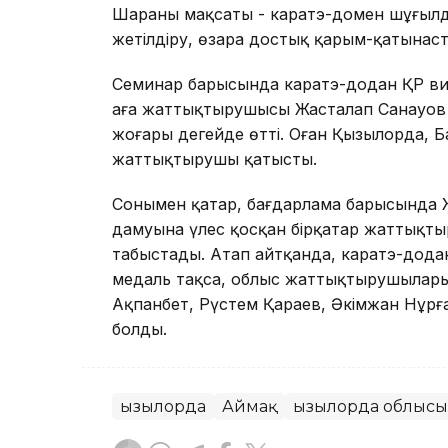
Шараның мақсаты - каратэ-домен шұғылд
жетілдіру, өзара достық қарым-қатынаст
Семинар барысында каратэ-додан ҚР вице
аға жаттықтырушысы Жасталап Санауов 1
жоғары деңгейде өтті. Оған Қызылорда, 
жаттықтырушы қатысты.
Сонымен қатар, бағдарлама барысында 
дамуына үлес қосқан бірқатар жаттықт
табыстады. Атап айтқанда, каратэ-дод
медаль тақса, облыс жаттықтырушылары
Ақпанбет, Рүстем Қараев, Әкімжан Нұрғ
болды.
Қызылорда
Аймақ
Қызылорда облысы