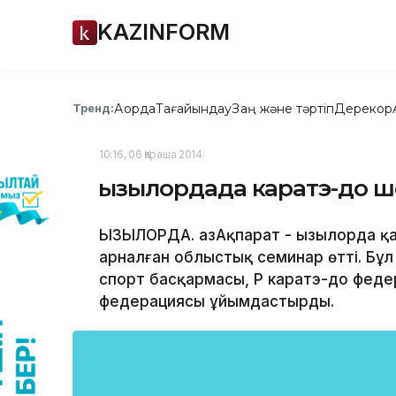
KAZINFORM
Ақорда
Тағайындау
Заң және тәртіп
Дерекқор
Тренд:
10:16, 06 Қараша 2014
Қызылордада каратэ-до ш
ҚЫЗЫЛОРДА. ҚазАқпарат - Қызылорда
арналған облыстық семинар өтті. Б
спорт басқармасы, ҚР каратэ-до фед
федерациясы ұйымдастырды.