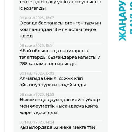
теңге өндіріп алу үшін атқарушылық
іс қозғалды
06 тамыз 2026, 16:07
Оралда баспанасы өртенген тұрғын
компаниядан 13 млн астам теңге
өндірді
06 тамыз 2026, 15:54
Абай облысында санитарлық
талаптарды бұзғандарға қатысты 7
786 хаттама толтырылды
06 тамыз 2026, 15:03
Алматыда биыл 42 жүк көлігі
айыппұл тұрағына қойылды
06 тамыз 2026, 14:53
Өскеменде дауылдан кейін үйлер
мен әлеуметтік нысандарға қайта
жарық қосылды
06 тамыз 2026, 14:24
Қызылордада 32 жеке мектептің