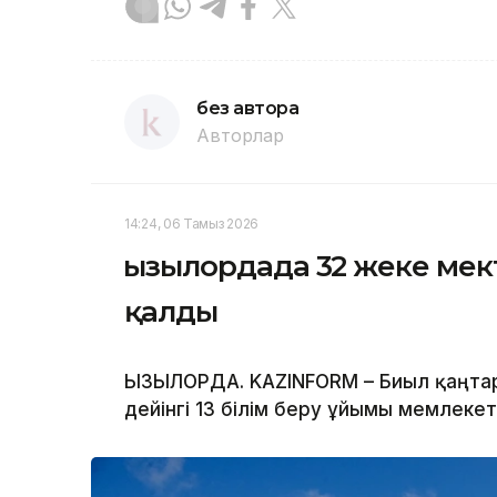
без автора
Авторлар
14:24, 06 Тамыз 2026
Қызылордада 32 жеке ме
қалды
ҚЫЗЫЛОРДА. KAZINFORM – Биыл қаңта
дейінгі 13 білім беру ұйымы мемлекет