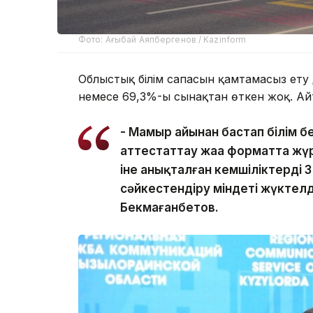
Фото: Ағыбай Аяпбергенов / Kazinform
Облыстық білім сапасын қамтамасыз ету д
немесе 69,3%-ы сынақтан өткен жоқ. Айт
- Мамыр айынан бастап білім 
аттестаттау жаңа форматта жүр
іне анықталған кемшіліктерді 3
сәйкестендіру міндеті жүктел
Бекмағанбетов.