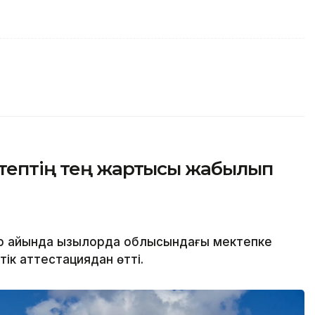
ктептің тең жартысы жабылып
р айында Қызылорда облысындағы мектепке
тік аттестациядан өтті.