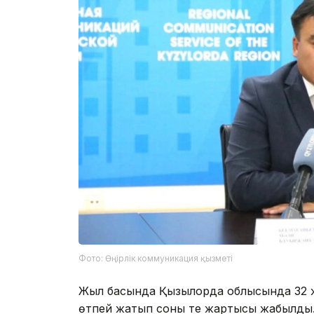
Фото: Өңірлік коммуникация қызметі
Жыл басында Қызылорда облысында 32 ж
өтпей жатып соның тең жартысы жабылды