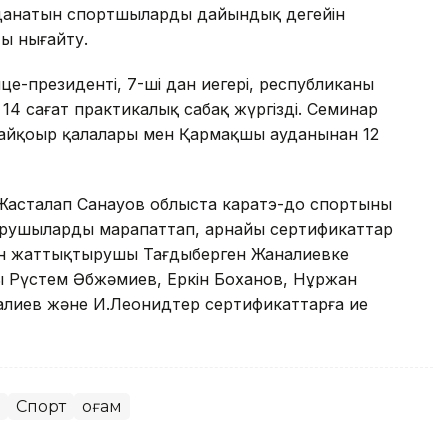
анатын спортшылардың дайындық деңгейін
ы нығайту.
-президенті, 7-ші дан иегері, республиканың
4 сағат практикалық сабақ жүргізді. Семинар
Байқоңыр қалалары мен Қармақшы ауданынан 12
Жасталап Санауов облыста каратэ-до спортының
ырушыларды марапаттап, арнайы сертификаттар
ан жаттықтырушы Тағдыберген Жаналиевке
 Рүстем Әбжәмиев, Еркін Боханов, Нұржан
алиев және И.Леонидтер сертификаттарға ие
Спорт
Қоғам