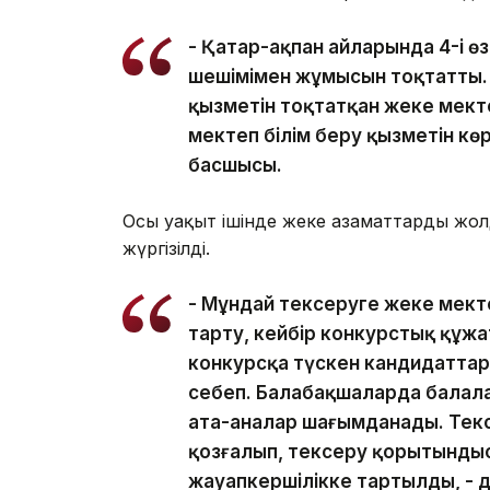
- Қаңтар-ақпан айларында 4-і өз
шешімімен жұмысын тоқтатты. Л
қызметін тоқтатқан жеке мектеп
мектеп білім беру қызметін көр
басшысы.
Осы уақыт ішінде жеке азаматтардың ж
жүргізілді.
- Мұндай тексеруге жеке мек
тарту, кейбір конкурстық құжа
конкурсқа түскен кандидаттар
себеп. Балабақшаларда балал
ата-аналар шағымданады. Тексе
қозғалып, тексеру қорытындыс
жауапкершілікке тартылды, - 