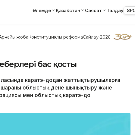
Әлемде
Қазақстан
Саясат
Талдау
SP
Арнайы жоба
Конституциялық реформа
Сайлау-2026
еберлері бас қосты
 қаласында каратэ-додан жаттықтырушыларға
ұл шараны облыстық дене шынықтыру және
ерациясы мен облыстық каратэ-до