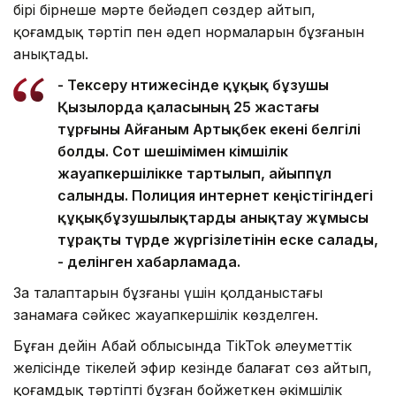
бірі бірнеше мәрте бейәдеп сөздер айтып,
қоғамдық тәртіп пен әдеп нормаларын бұзғанын
анықтады.
- Тексеру нәтижесінде құқық бұзушы
Қызылорда қаласының 25 жастағы
тұрғыны Айғаным Артықбек екені белгілі
болды. Сот шешімімен әкімшілік
жауапкершілікке тартылып, айыппұл
салынды. Полиция интернет кеңістігіндегі
құқықбұзушылықтарды анықтау жұмысы
тұрақты түрде жүргізілетінін еске салады,
- делінген хабарламада.
Заң талаптарын бұзғаны үшін қолданыстағы
заңнамаға сәйкес жауапкершілік көзделген.
Бұған дейін Абай облысында TikTok әлеуметтік
желісінде тікелей эфир кезінде балағат сөз айтып,
қоғамдық тәртіпті бұзған бойжеткен әкімшілік