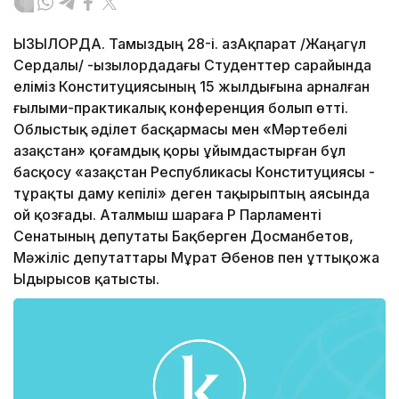
ҚЫЗЫЛОРДА. Тамыздың 28-і. ҚазАқпарат /Жаңагүл
Сердалы/ -Қызылордадағы Студенттер сарайында
еліміз Конституциясының 15 жылдығына арналған
ғылыми-практикалық конференция болып өтті.
Облыстық әділет басқармасы мен «Мәртебелі
Қазақстан» қоғамдық қоры ұйымдастырған бұл
басқосу «Қазақстан Республикасы Конституциясы -
тұрақты даму кепілі» деген тақырыптың аясында
ой қозғады. Аталмыш шараға ҚР Парламенті
Сенатының депутаты Бақберген Досманбетов,
Мәжіліс депутаттары Мұрат Әбенов пен Құттықожа
Ыдырысов қатысты.