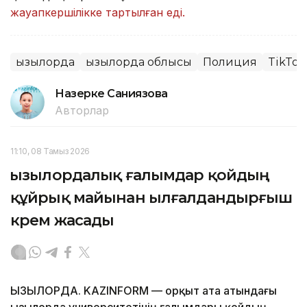
жауапкершілікке тартылған еді.
Қызылорда
Қызылорда облысы
Полиция
TikTok
Назерке Саниязова
Авторлар
11:10, 08 Тамыз 2026
Қызылордалық ғалымдар қойдың
құйрық майынан ылғалдандырғыш
крем жасады
ҚЫЗЫЛОРДА. KAZINFORM — Қорқыт ата атындағы