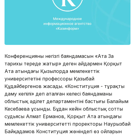
Конференцияның негізгі баяндамасын «Ата Заң
тарихы тереңде жатыр» деген айдармен Қорқыт
Ата атындағы Қызылорда мемлекеттік
университетінің профессоры Қазыбай
Құдайбергенов жасады. «Конституция - тұрақты
даму кепілі» деп аталған келесі баяндаманы
облыстық әділет департаментінің бастығы Балайым
Кесебаева ұсынды. Бұдан кейін облыстық соттың
судьясы Алмат Ерманов, Қорқыт Ата атындағы
мемлекеттік университеттің проректоры Наурызбай
Байқадамов Конституция жөніндегі өз ойларын