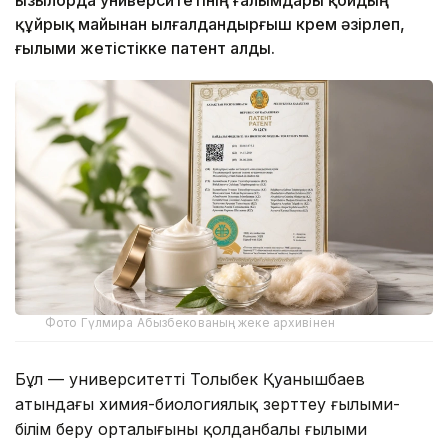
Қызылорда университетінің ғалымдары қойдың
құйрық майынан ылғалдандырғыш крем әзірлеп,
ғылыми жетістікке патент алды.
Фото Гүлмира Абызбекованың жеке архивінен
Бұл — университеттің Толыбек Қуанышбаев
атындағы химия-биологиялық зерттеу ғылыми-
білім беру орталығының қолданбалы ғылыми