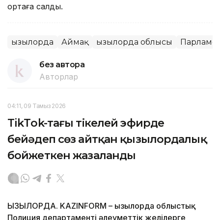
ортаға салды.
Қызылорда
Аймақ
Қызылорда облысы
Парламе
без автора
Авторлар
04:11, 09 Тамыз 2026
TikТok-тағы тікелей эфирде
бейәдеп сөз айтқан қызылордалық
бойжеткен жазаланды
ҚЫЗЫЛОРДА. KAZINFORM – Қызылорда облыстық
Полиция департаменті әлеуметтік желілерге