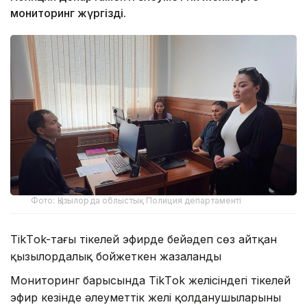
мониторинг жүргізді.
Фото: Қызылорда облыстық Полиция департаменті
TikТok-тағы тікелей эфирде бейәдеп сөз айтқан
қызылордалық бойжеткен жазаланды
Мониторинг барысында TikТok желісіндегі тікелей
эфир кезінде әлеуметтік желі қолданушыларының