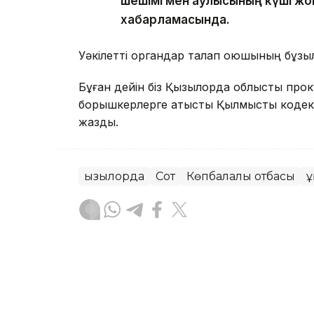
шешімі мен қаулысының күші жо
хабарламасында.
Уәкілетті органдар талап қоюшының бұзылғ
Бұған дейін біз Қызылорда облыстық пр
борышкерлерге қатысты Қылмыстық кодекст
жаздық.
Қызылорда
Сот
Көпбалалы отбасы
Қ
Назерке Саниязова
Авторлар