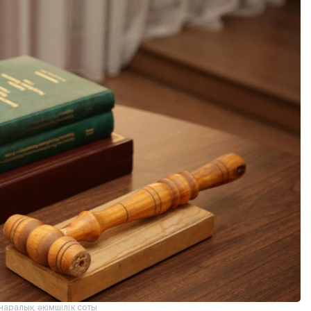
аралық әкімшілік соты