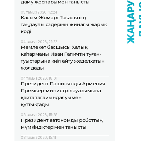
даму жоспарымен танысты
05 тамыз 2026, 12:24
Қасым-Жомарт Тоқаевтың
таңдаулы сөздерінің жинағы жарық
көрді
04 тамыз 2026, 21:22
Мемлекет басшысы Халық
қаһарманы Иван Гапичтің туған-
туыстарына көңіл айту жеделхатын
жолдады
04 тамыз 2026, 18:01
Президент Пашинянды Армения
Премьер-министрі лауазымына
қайта тағайындалуымен
құттықтады
03 тамыз 2026, 15:28
Президент автономды роботтың
мүмкіндіктерімен танысты
03 тамыз 2026, 15:11