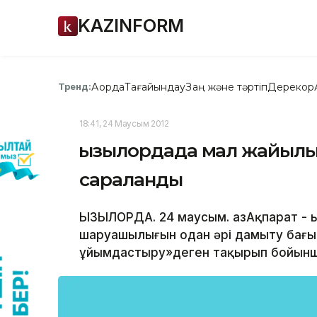
KAZINFORM
Ақорда
Тағайындау
Заң және тәртіп
Дерекқор
Тренд:
18:41, 24 Маусым 2012
Қызылордада мал жайыл
сараланды
ҚЫЗЫЛОРДА. 24 маусым. ҚазАқпарат - 
шаруашылығын одан әрі дамыту ба
ұйымдастыру»деген тақырып бойынша