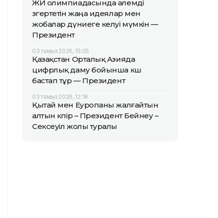
ЖИ олимпиадасында әлемді
өзгертетін жаңа идеялар мен
жобалар дүниеге келуі мүмкін —
Президент
03 тамыз 2026, 15:05
Қазақстан Орталық Азияда
цифрлық даму бойынша көш
бастап тұр — Президент
03 тамыз 2026, 12:18
Қытай мен Еуропаны жалғайтын
алтын көпір – Президент Бейнеу –
Сексеуіл жолы туралы