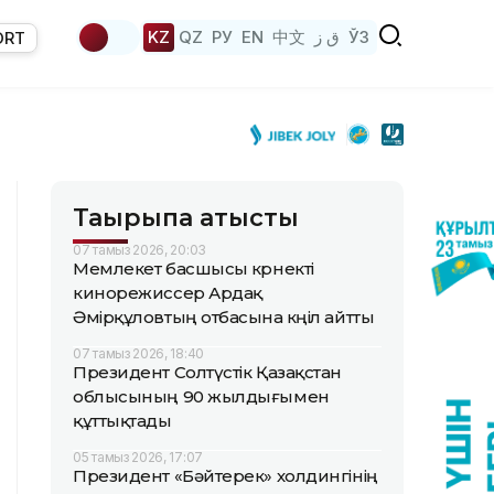
KZ
QZ
РУ
EN
中文
ق ز
ЎЗ
ORT
Тақырыпқа қатысты
07 тамыз 2026, 20:03
Мемлекет басшысы көрнекті
кинорежиссер Ардақ
Әмірқұловтың отбасына көңіл айтты
07 тамыз 2026, 18:40
Президент Солтүстік Қазақстан
облысының 90 жылдығымен
құттықтады
05 тамыз 2026, 17:07
Президент «Бәйтерек» холдингінің