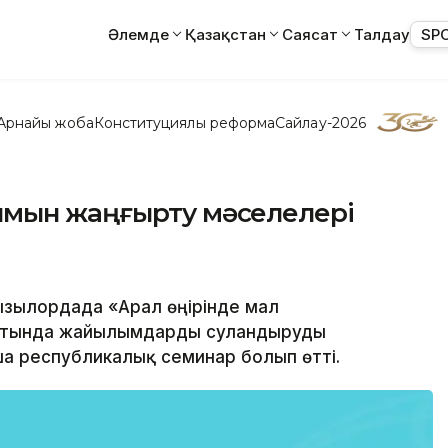
Әлемде
Қазақстан
Саясат
Талдау
SP
Арнайы жоба
Конституциялық реформа
Сайлау-2026
ымын жаңғырту мәселелері
Қызылордада «Арал өңірінде мал
ғытында жайылымдарды суландыруды
 республикалық семинар болып өтті.