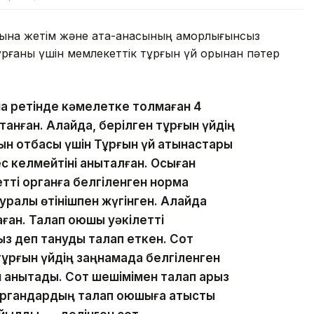
на жетім және ата-анасының қамқорлығынсыз
ұрғаны үшін мемлекеттік тұрғын үй қорынан пәтер
а ретінде кәмелетке толмаған 4
танған. Алайда, берілген тұрғын үйдің
ын отбасы үшін Тұрғын үй қатынастары
 келмейтіні анықталған. Осыған
тті органға белгіленген норма
туралы өтінішпен жүгінген. Алайда
ған. Талап қоюшы уәкілетті
з деп тануды талап еткен. Сот
ұрғын үйдің заңнамада белгіленген
 анықтады. Сот шешімімен талап арыз
органдардың талап қоюшыға қатысты