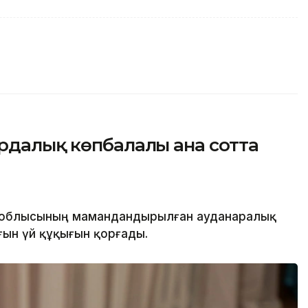
рдалық көпбалалы ана сотта
 облысының мамандандырылған ауданаралық
ғын үй құқығын қорғады.