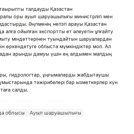
 тақырыпты талдауды Қазақстан
аралық қоры ауыл шаруашылығы министрлігі мен
дастырды. Әңгіменің негізгі арқауы Қазақстан
алға қойылған экспорттық ет әлеуетін ұлғайту
ыту міндеттерінен туындайтын шаруалардан
н өркендетуге облыста мүмкіндіктер мол. Ал
адан қарқынды дамуы үшін ең алдымен малдың
ы, гидрологтар, ұңғымаларды жабдықтаушы
жұмыстарында тәжірибелері бар қызметкерлер күн
ртаға салды.
да облысы
Ауыл шаруашылығы