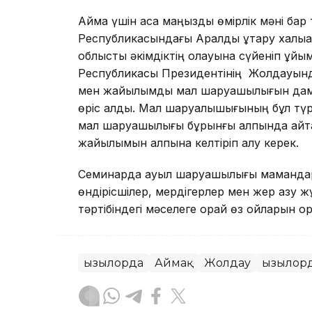
Аймақ үшін аса маңызды өмірлік мәні бар
Республикасындағы Аралды құтқару халық
облыстық әкімдіктің қолауына сүйеніп ұйым
Республикасы Президентінің Жолдауында 
мен жайылымдық мал шаруашылығын дам
өріс алды. Мал шаруалышығының бұл түрі
мал шаруашылығы бұрынғы қалпында қайт
жайылымын қалпына келтіріп алу керек.
Семинарда ауыл шаруашылығы мамандар
өндірісшілер, мердігерлер мен жер қазу 
тәртібіндегі мәселеге орай өз ойларын о
Қызылорда
Аймақ
Жолдау
Қызылор