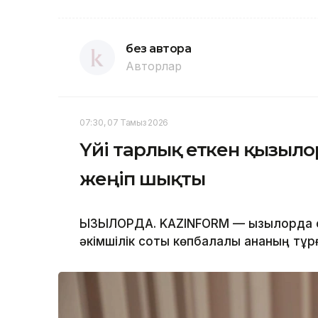
без автора
Авторлар
07:30, 07 Тамыз 2026
Үйі тарлық еткен қызыло
жеңіп шықты
ҚЫЗЫЛОРДА. KAZINFORM — Қызылорда
әкімшілік соты көпбалалы ананың тұр