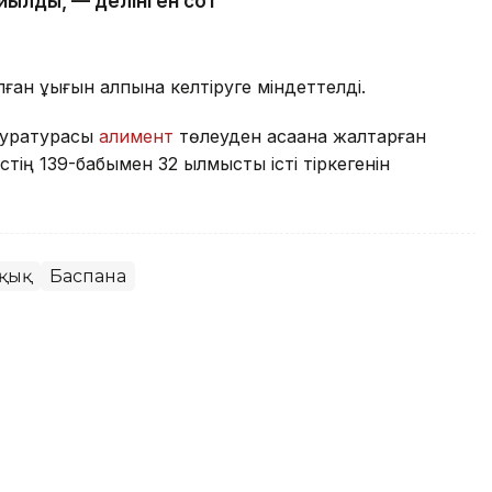
йылды, — делінген сот
ан құқығын қалпына келтіруге міндеттелді.
окуратурасы
алимент
төлеуден қасақана жалтарған
ің 139-бабымен 32 қылмыстық істі тіркегенін
ұқық
Баспана