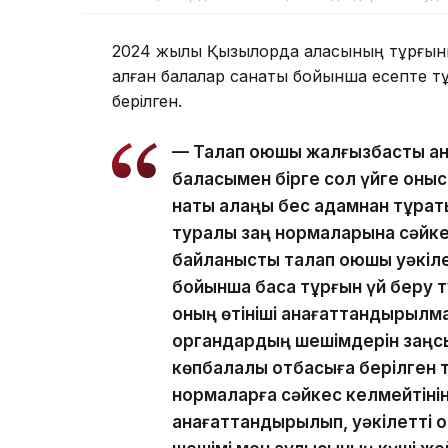
2024 жылы Қызылорда қаласының тұрғыны
қалған балалар санаты бойынша есепте т
берілген.
— Талап қоюшы жалғызбасты ан
баласымен бірге сол үйге қоныс
нақты алаңы бес адамнан тұрат
туралы заң нормаларына сәйкес
байланысты талап қоюшы уәкіле
бойынша басқа тұрғын үй беру 
оның өтініші қанағаттандырылма
органдардың шешімдерін заңсы
көпбалалы отбасыға берілген т
нормаларға сәйкес келмейтінін
қанағаттандырылып, уәкілетті 