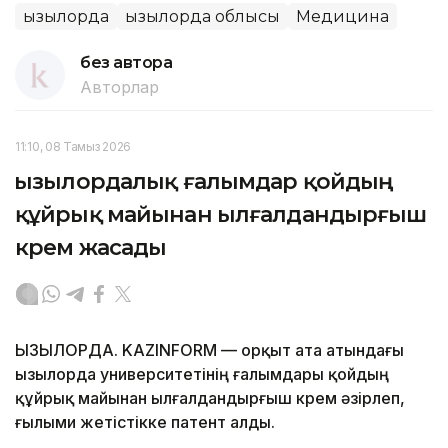
Қызылорда
Қызылорда облысы
Медицина
без автора
Авторлар
11:10, 08 Тамыз 2026
Қызылордалық ғалымдар қойдың
құйрық майынан ылғалдандырғыш
крем жасады
ҚЫЗЫЛОРДА. KAZINFORM — Қорқыт ата атындағы
Қызылорда университетінің ғалымдары қойдың
құйрық майынан ылғалдандырғыш крем әзірлеп,
ғылыми жетістікке патент алды.