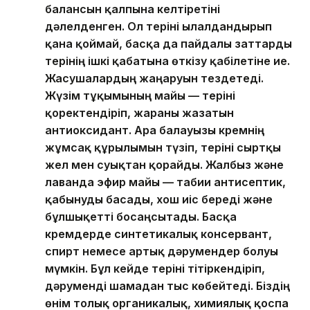
балансын қалпына келтіретіні
дәлелденген. Ол теріні ылғалдандырып
қана қоймай, басқа да пайдалы заттарды
терінің ішкі қабатына өткізу қабілетіне ие.
Жасушалардың жаңаруын тездетеді.
Жүзім тұқымының майы — теріні
қоректендіріп, жараны жазатын
антиоксидант. Ара балауызы кремнің
жұмсақ құрылымын түзіп, теріні сыртқы
жел мен суықтан қорғайды. Жалбыз және
лаванда эфир майы — табиғи антисептик,
қабынуды басады, хош иіс береді және
бұлшықетті босаңсытады. Басқа
кремдерде синтетикалық консервант,
спирт немесе артық дәрумендер болуы
мүмкін. Бұл кейде теріні тітіркендіріп,
дәруменді шамадан тыс көбейтеді. Біздің
өнім толық органикалық, химиялық қоспа