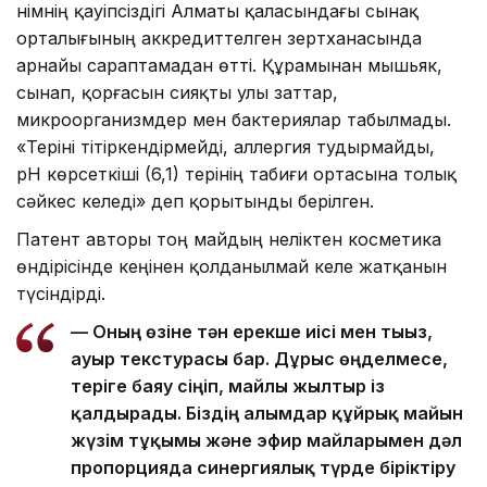
Өнімнің қауіпсіздігі Алматы қаласындағы сынақ
орталығының аккредиттелген зертханасында
арнайы сараптамадан өтті. Құрамынан мышьяк,
сынап, қорғасын сияқты улы заттар,
микроорганизмдер мен бактериялар табылмады.
«Теріні тітіркендірмейді, аллергия тудырмайды,
pH көрсеткіші (6,1) терінің табиғи ортасына толық
сәйкес келеді» деп қорытынды берілген.
Патент авторы тоң майдың неліктен косметика
өндірісінде кеңінен қолданылмай келе жатқанын
түсіндірді.
— Оның өзіне тән ерекше иісі мен тығыз,
ауыр текстурасы бар. Дұрыс өңделмесе,
теріге баяу сіңіп, майлы жылтыр із
қалдырады. Біздің ғалымдар құйрық майын
жүзім тұқымы және эфир майларымен дәл
пропорцияда синергиялық түрде біріктіру