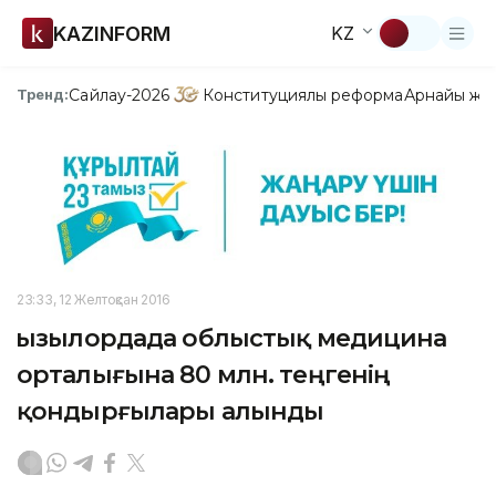
KAZINFORM
KZ
Сайлау-2026
Конституциялық реформа
Арнайы жо
Тренд:
23:33, 12 Желтоқсан 2016
Қызылордада облыстық медицина
орталығына 80 млн. теңгенің
қондырғылары алынды