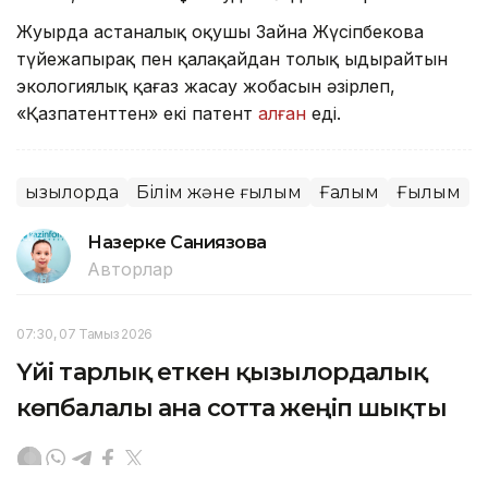
Жуырда астаналық оқушы Зайна Жүсіпбекова
түйежапырақ пен қалақайдан толық ыдырайтын
экологиялық қағаз жасау жобасын әзірлеп,
«Қазпатенттен» екі патент
алған
еді.
Қызылорда
Білім және ғылым
Ғалым
Ғылым
Назерке Саниязова
Авторлар
07:30, 07 Тамыз 2026
Үйі тарлық еткен қызылордалық
көпбалалы ана сотта жеңіп шықты