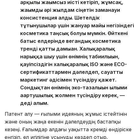
арқылы жағымсыз иісті кетіріп, жұмсақ,
жағымды әрі жылдам сіңетін заманауи
консистенция алды. Шетелдік
тұтынушылар үшін жануар майы негізіндегі
косметика таңсық болуы мүмкін. Өйткені
батыс елдерінде вегандық косметика
тренді қатты дамыған. Халықаралық
нарыққа шығу үшін өнімнің табиғилығын,
қауіпсіздігін халықаралық ISO және ECO-
сертификаттармен дәлелдеп, сауатты
маркетинг әдісімен түсіндіру қажет.
Сондықтан өнімнің эко-тазалығын ғылыми
ағартушылық жолмен түсіндіру керек, —
деді ғалым.
Патент алу — ғылыми идеяның жұмыс істейтінін
және оның жаңа екенін дәлелдеудің бастапқы
кезеңі. Ғалымдар алдағы уақытта кремді өндіріске
енгізіп, ел игілігіне ұсынуды көздеп отыр.