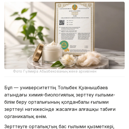
Фото Гүлмира Абызбекованың жеке архивінен
Бұл — университеттің Толыбек Қуанышбаев
атындағы химия-биологиялық зерттеу ғылыми-
білім беру орталығының қолданбалы ғылыми
зерттеуі нәтижесінде жасалған алғашқы табиғи
органикалық өнім.
Зерттеуге орталықтың бас ғылыми қызметкері,