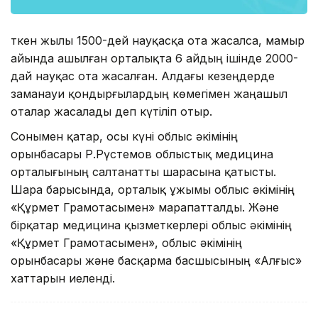
Өткен жылы 1500-дей науқасқа ота жасалса, мамыр
айында ашылған орталықта 6 айдың ішінде 2000-
дай науқас ота жасалған. Алдағы кезеңдерде
заманауи қондырғылардың көмегімен жаңашыл
оталар жасалады деп күтіліп отыр.
Сонымен қатар, осы күні облыс әкімінің
орынбасары Р.Рүстемов облыстық медицина
орталығының салтанатты шарасына қатысты.
Шара барысында, орталық ұжымы облыс әкімінің
«Құрмет Грамотасымен» марапатталды. Және
бірқатар медицина қызметкерлері облыс әкімінің
«Құрмет Грамотасымен», облыс әкімінің
орынбасары және басқарма басшысының «Алғыс»
хаттарын иеленді.