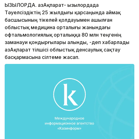
ҚЫЗЫЛОРДА. ҚазАқпарат- Қызылордада
Тәуелсіздіктің 25 жылдығы қарсаңында аймақ
басшысының тікелей қолдауымен ашылған
облыстық медицина орталығы жанындағы
офтальмологиялық орталыққа 80 млн теңгенің
заманауи қондырғылары алынды, -деп хабарлады
ҚазАқпарат тілшісі облыстық денсаулық сақтау
басқармасына сілтеме жасап.