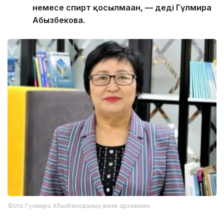
немесе спирт қосылмаған, — деді Гүлмира
Абызбекова.
Фото Гүлмира Абызбекованың жеке архивінен