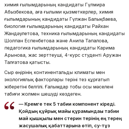
химия ғылымдарының кандидаты Гүлмира
Абызбекова, аға ғылыми қызметкерлер, химия
ғылымдарының кандидаты Гүлжан Балықбаева,
биология ғылымдарының кандидаты Райхан
Жандәулетова, техника ғылымдарының кандидаты
Шолпан Еспенбетова және Анипа Тапалова,
педагогика ғылымдарының кандидаты Карима
Арынова, жас зерттеуші, 4-курс студенті Аружан
Талғатова қатысты.
Сыр өңірінің континентальды климаты мен
экологиялық факторлары теріні тез құрғатып
жіберетіні белгілі. Ғалымдар тобы осы мәселені
табиғи жолмен шешуді көздеген.
— Кремге тек 5 табиғи компонент кіреді.
Қойдың құйрық майы құрамындағы табиғи
май қышқылы мен стерин терінің ең терең
жасушалық қабаттарына өтіп, су-тұз