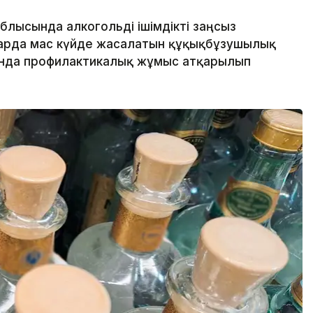
блысында алкогольді ішімдікті заңсыз
арда мас күйде жасалатын құқықбұзушылық
нда профилактикалық жұмыс атқарылып