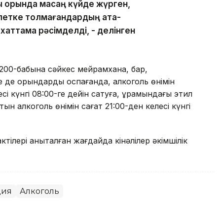
 орында масаң күйде жүрген,
елетке толмағандардың ата-
 хаттама рәсімделді, - делінген
ң 200-бабына сәйкес мейрамхана, бар,
 де орындарды қоспағанда, алкоголь өнімін
сі күнгі 08:00-ге дейін сатуға, құрамындағы этил
тын алкоголь өнімін сағат 21:00-ден келесі күнгі
тілері анықталған жағдайда кінәлілер әкімшілік
ция
Алкоголь