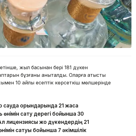
етінше, жыл басынан бері 181 дүкен
аптарын бұзғаны анықталды. Оларға қатысты
сымен 10 айлық есептік көрсеткіш мөлшерінде
р сауда орындарында 21 жасқа
 өнімін сату дерегі бойынша 30
Ал лицензиясы жоқ дүкендердің 21
німін сатуы бойынша 7 әкімшілік