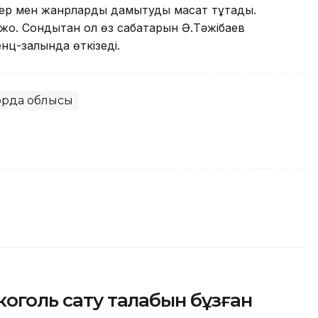
лер мен жанрларды дамытуды мақсат тұтады.
оқ. Сондықтан ол өз сабақтарын Ә.Тәжібаев
нц-залында өткізеді.
орда облысы
коголь сату талабын бұзған