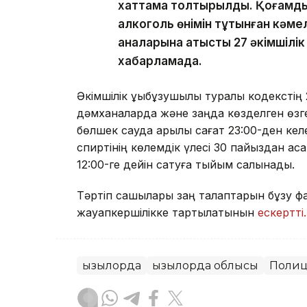
хаттама толтырылды. Қоғамдық
алкоголь өнімін тұтынған кәм
аналарына қатысты 27 әкімшілік
хабарламада.
Әкімшілік құқықбұзушылық туралы кодексті
дәмханаларда және заңда көзделген өзге
бөлшек сауда арқылы сағат 23:00-ден келе
спиртінің көлемдік үлесі 30 пайыздан аса
12:00-ге дейін сатуға тыйым салынады.
Тәртіп сақшылары заң талаптарын бұзу фак
жауапкершілікке тартылатынын
ескертті.
Қызылорда
Қызылорда облысы
Поли