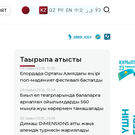
KZ
QZ
РУ
EN
中文
ق ز
ЎЗ
ORT
Тақырыпқа қатысты
06 тамыз 2026, 12:05
Елордада Орталық Азиядағы ең ірі
поп-мәдениет фестивалі басталды
06 тамыз 2026, 10:54
Биыл ел театрларында балаларға
арналған қойылымдарды 560
мыңға жуық көрермен тамашалады
05 тамыз 2026, 20:55
Димаш DiMENSIONS атты жаңа
әлемдік турнесін жариялады