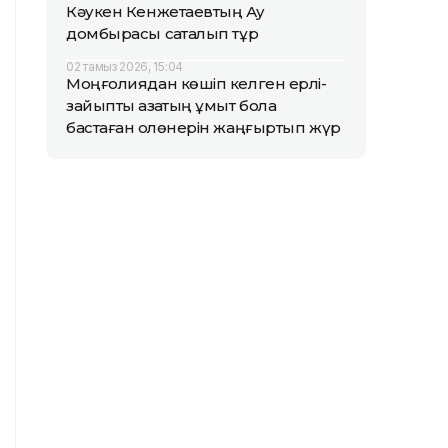
Кәукен Кенжетаевтың Аққу
домбырасы сақталып тұр
02 тамыз 2026, 15:04
Моңғолиядан көшіп келген ерлі-
зайыпты қазақтың ұмыт бола
бастаған қолөнерін жаңғыртып жүр