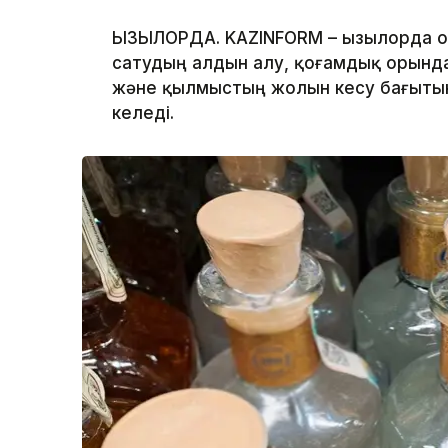
ҚЫЗЫЛОРДА. KAZINFORM – Қызылорда о
сатудың алдын алу, қоғамдық орынд
және қылмыстың жолын кесу бағыты
келеді.