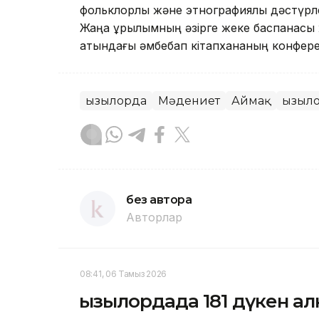
фольклорлық және этнографиялық дәстүр
Жаңа құрылымның әзірге жеке баспанасы ж
атындағы әмбебап кітапхананың конфере
Қызылорда
Мәдениет
Аймақ
Қызыл
без автора
Авторлар
08:41, 06 Тамыз 2026
Қызылордада 181 дүкен ал