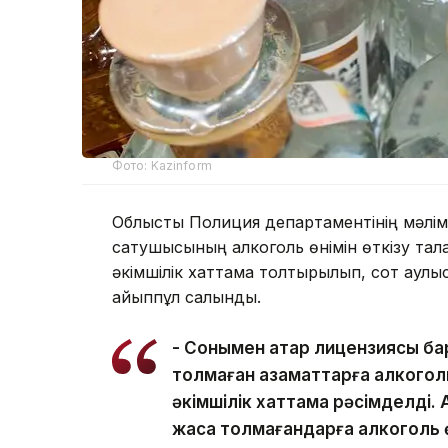
Фото: Kazinform
Облыстық Полиция департаментінің мәлім
сатушысының алкоголь өнімін өткізу тал
әкімшілік хаттама толтырылып, сот қаулы
айыппұл салынды.
- Сонымен қатар лицензиясы ба
толмаған азаматтарға алкоголь
әкімшілік хаттама рәсімделді. 
жасқа толмағандарға алкоголь ө