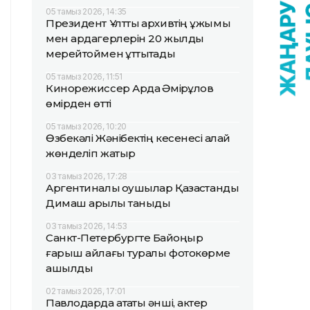
05 тамыз 2026, 14:35
Президент Ұлттық архивтің ұжымы
мен ардагерлерін 20 жылдық
мерейтоймен құттықтады
05 тамыз 2026, 11:51
Кинорежиссер Ардақ Әмірқұлов
өмірден өтті
05 тамыз 2026, 10:20
Өзбекәлі Жәнібектің кесенесі қалай
жөнделіп жатыр
03 тамыз 2026, 17:28
Аргентиналық оқушылар Қазақстанды
Димаш арқылы таныды
03 тамыз 2026, 14:53
Санкт-Петербургте Байқоңыр
ғарыш айлағы туралы фотокөрме
ашылды
02 тамыз 2026, 17:01
Павлодарда атақты әнші, актер