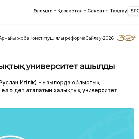
Әлемде
Қазақстан
Саясат
Талдау
SP
Арнайы жоба
Конституциялық реформа
Сайлау-2026
алықтық университет ашылды
(Руслан Игілік) - Қызылорда облыстық
елі» деп аталатын халықтық университет