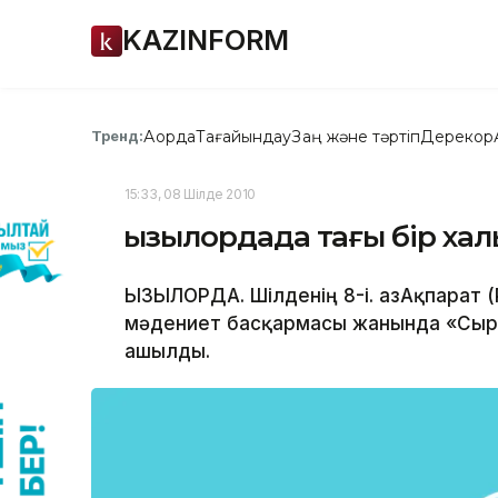
KAZINFORM
Ақорда
Тағайындау
Заң және тәртіп
Дерекқор
Тренд:
15:33, 08 Шілде 2010
Қызылордада тағы бір х
ҚЫЗЫЛОРДА. Шілденің 8-і. ҚазАқпарат 
мәдениет басқармасы жанында «Сыр 
ашылды.