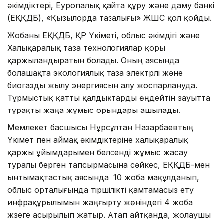
әкімдіктері, Еуропалық қайта құру және даму банкі
(ЕҚҚДБ), «Қызылорда тазалығы» ЖШС қол қойды.
Жобаны ЕҚҚДБ, ҚР Үкіметі, облыс әкімдігі және
Халықаралық таза технологиялар қоры
қаржыландыратын болады. Оның аясында
болашақта экологиялық таза электрлі және
биогазды жылу энергиясын алу жоспарлануда.
Тұрмыстық қатты қалдықтарды өңдейтін зауытта
тұрақты жаңа жұмыс орындары ашылады.
Мемлекет басшысы Нұрсұлтан Назарбаевтың
Үкімет пен аймақ әкімдіктеріне халықаралық
қаржы ұйымдарымен белсенді жұмыс жасау
туралы берген тапсырмасына сәйкес, ЕҚҚДБ-мен
ынтымақтастық аясында 10 жоба мақұлданып,
облыс орталығында тіршілікті қамтамасыз ету
инфрақұрылымын жаңғырту жөніндегі 4 жоба
жүзеге асырылып жатыр. Атап айтқанда, жолаушы