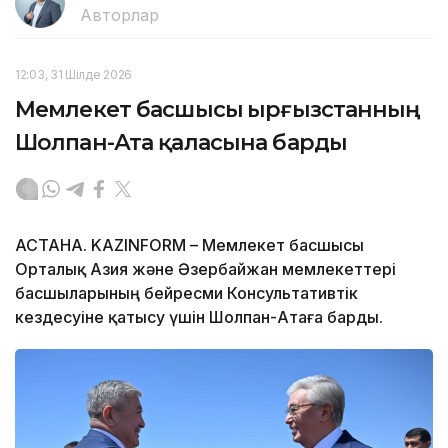
Авторлар
12:03, 31 Шілде 2026
Мемлекет басшысы Қырғызстанның
Шолпан-Ата қаласына барды
АСТАНА. KAZINFORM – Мемлекет басшысы
Орталық Азия және Әзербайжан мемлекеттері
басшыларының бейресми Консультативтік
кездесуіне қатысу үшін Шолпан-Атаға барды.