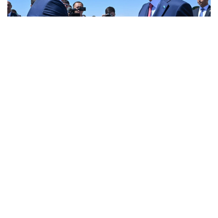
Фото: Ақорда
Бұл туралы Ақорданың баспасөз қызметі
хабарлады.