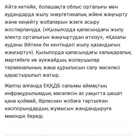
Айта кетейік, болашақта облыс орталығы мен
аудандарда жылу энергетикалық жүйені жаңғырту
және кеңейту жобаларын жүзеге асыру
жоспарлануда. («Қызылорда қаласындағы жылу
электр орталығын жаңғыртудан өткізу», «Қазалы
ауданы Әйтеке би кентіндегі жылу қазандығын
жаңғырту»). Қызылорда қаласындағы халықаралық
мәртебеге ие әуежайдың жолаушылар
терминалының жаңа құрылысын салу мәселесі
қарастырылып жатыр.
Жалпы алғанда ЕҚҚДБ салымы аймақтың
инфрақұрылымдық мәселесін аз уақытта шешіп
қана қоймай, бірлескен жобаға тартылған
кәсіпорындардың жұмысын жандандыруға
мүмкіндік береді.