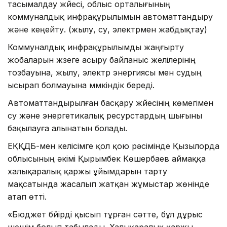
тасымалдау жүйесі, облыс орталығының
коммуналдық инфрақұрылымын автоматтандыру
және кеңейту. (жылу, су, электрмен жабдықтау)
Коммуналдық инфрақұрылымды жаңғырту
жобаларын жүзеге асыру байланыс желілерінің
тозбауына, жылу, электр энергиясы мен судың
ысырап болмауына мүмкіндік береді.
Автоматтандырылған басқару жүйесінің көмегімен
су және энергетикалық ресурстардың шығыны
бақылауға алынатын болады.
ЕҚҚДБ-мен келісімге қол қою рәсімінде Қызылорда
облысының әкімі Қырымбек Көшербаев аймаққа
халықаралық қаржы ұйымдарын тарту
мақсатында жасалып жатқан жұмыстар жөнінде
атап өтті.
«Бюджет бүйірді қысып тұрған сәтте, бұл дұрыс
шешім болып табылады. Халықаралық қаржы