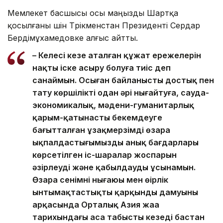
Мемлекет басшысы осы маңызды Шартқа
қосылғаны үшін Түрікменстан Президенті Сердар
Бердімұхамедовке алғыс айтты.
– Келесі кезең аталған құжат ережелерін
нақты іске асыру болуға тиіс деп
санаймын. Осыған байланысты достық пен
тату көршілікті одан әрі нығайтуға, сауда-
экономикалық, мәдени-гуманитарлық
қарым-қатынасты бекемдеуге
бағытталған ұзақмерзімді өзара
ықпалдастығымыздың анық бағдарлары
көрсетілген іс-шаралар жоспарын
әзірлеуді және қабылдауды ұсынамын.
Өзара сенімнің нығаюы мен өңірлік
ынтымақтастықтың қарқынды дамуының
арқасында Орталық Азия жаңа
тарихындағы аса табысты кезеңді бастан