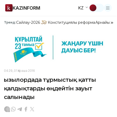
KAZINFORM
KZ
Сайлау-2026
Конституциялық реформа
Арнайы жо
Тренд:
04:29, 01 Қараша 2016
Қызылордада тұрмыстық қатты
қалдықтарды өңдейтін зауыт
салынады