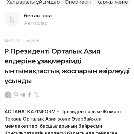
Халықаралық ұйымдар
Өнеркәсіп
Қаржы және б
без автора
Авторлар
14:37, 31 Шілде 2026
ҚР Президенті Орталық Азия
елдеріне ұзақмерзімді
ынтымақтастық жоспарын әзірлеуді
ұсынды
АСТАНА. KAZINFORM – Президент Қасым-Жомарт
Тоқаев Орталық Азия және Әзербайжан
мемлекеттері басшыларының бейресми
Консультативтік кездесуі барысында сөйлеген