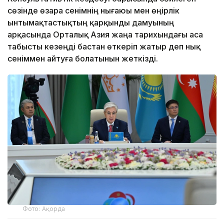
сөзінде өзара сенімнің нығаюы мен өңірлік
ынтымақтастықтың қарқынды дамуының
арқасында Орталық Азия жаңа тарихындағы аса
табысты кезеңді бастан өткеріп жатыр деп нық
сеніммен айтуға болатынын жеткізді.
Фото: Ақорда