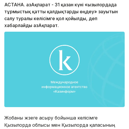
АСТАНА. ҚазАқпарат - 31 қазан күні «Қызылордада
тұрмыстық қатты қалдықтарды өңдеу» зауытын
салу туралы келісімге қол қойылды, деп
хабарлайды ҚазАқпарат.
Жобаны жүзеге асыру бойынша келісімге
Қызылорда облысы мен Қызылорда қаласының