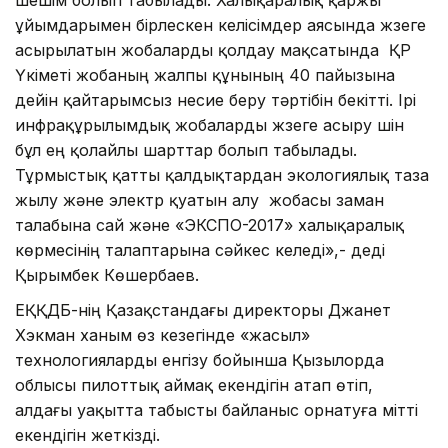
ұйымдарымен бірлескен келісімдер аясында жүзеге
асырылатын жобаларды қолдау мақсатында ҚР
Үкіметі жобаның жалпы құнының 40 пайызына
дейін қайтарымсыз несие беру тәртібін бекітті. Ірі
инфрақұрылымдық жобаларды жүзеге асыру үшін
бұл ең қолайлы шарттар болып табылады.
Тұрмыстық қатты қалдықтардан экологиялық таза
жылу және электр қуатын алу жобасы заман
талабына сай және «ЭКСПО-2017» халықаралық
көрмесінің талаптарына сәйкес келеді»,- деді
Қырымбек Көшербаев.
ЕҚҚДБ-нің Қазақстандағы директоры Джанет
Хэкман ханым өз кезегінде «жасыл»
технологияларды енгізу бойынша Қызылорда
облысы пилоттық аймақ екендігін атап өтіп,
алдағы уақытта табысты байланыс орнатуға үмітті
екендігін жеткізді.