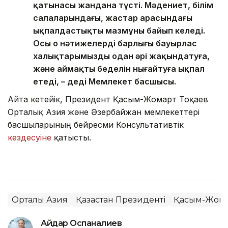
қатынасы жандана түсті. Мәдениет, білім
салаларындағы, жастар арасындағы
ықпалдастықтың мазмұны байып келеді.
Осы оң нәтижелердің барлығы бауырлас
халықтарымызды одан әрі жақындатуға,
және аймақтың беделін нығайтуға ықпал
етеді, – деді Мемлекет басшысы.
Айта кетейік, Президент Қасым-Жомарт Тоқаев
Орталық Азия және Әзербайжан мемлекеттері
басшыларының бейресми Консультативтік
кездесуіне
қатысты.
Орталық Азия
Қазақстан Президенті
Қасым-Жомар
Айдар Оспаналиев