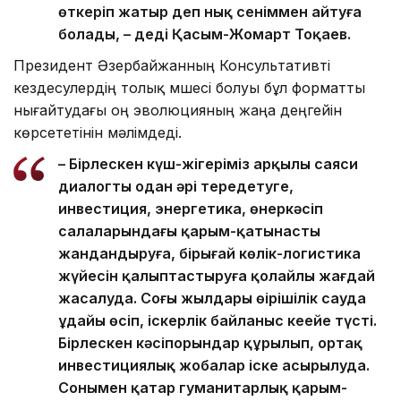
өткеріп жатыр деп нық сеніммен айтуға
болады, – деді Қасым-Жомарт Тоқаев.
Президент Әзербайжанның Консультативті
кездесулердің толық мүшесі болуы бұл форматты
нығайтудағы оң эволюцияның жаңа деңгейін
көрсететінін мәлімдеді.
– Бірлескен күш-жігеріміз арқылы саяси
диалогты одан әрі тереңдетуге,
инвестиция, энергетика, өнеркәсіп
салаларындағы қарым-қатынасты
жандандыруға, бірыңғай көлік-логистика
жүйесін қалыптастыруға қолайлы жағдай
жасалуда. Соңғы жылдары өңірішілік сауда
ұдайы өсіп, іскерлік байланыс кеңейе түсті.
Бірлескен кәсіпорындар құрылып, ортақ
инвестициялық жобалар іске асырылуда.
Сонымен қатар гуманитарлық қарым-