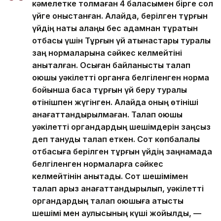
кәмелетке толмаған 4 баласымен бірге сол
үйге қоныстанған. Алайда, берілген тұрғын
үйдің нақты алаңы бес адамнан тұратын
отбасы үшін Тұрғын үй қатынастары туралы
заң нормаларына сәйкес келмейтіні
анықталған. Осыған байланысты талап
қоюшы уәкілетті органға белгіленген норма
бойынша басқа тұрғын үй беру туралы
өтінішпен жүгінген. Алайда оның өтініші
қанағаттандырылмаған. Талап қоюшы
уәкілетті органдардың шешімдерін заңсыз
деп тануды талап еткен. Сот көпбалалы
отбасыға берілген тұрғын үйдің заңнамада
белгіленген нормаларға сәйкес
келмейтінін анықтады. Сот шешімімен
талап арыз қанағаттандырылып, уәкілетті
органдардың талап қоюшыға қатысты
шешімі мен қаулысының күші жойылды, —