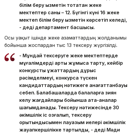
білім беру қызметін тоқтатқан жеке
мектептер саны – 12. Бүгінгі күні 16 жеке
мектеп білім беру қызметін көрсетіп келеді,
- деді департамент басшысы.
Осы уақыт ішінде жеке азаматтардың жолданымы
бойынша жоспардан тыс 13 тексеру жүргізілді.
- Мұндай тексеруге жеке мектептерде
мұғалімдерді артық жұмысқа тарту, кейбір
конкурстық құжаттардың дұрыс
рәсімделмеуі, конкурсқа түскен
кандидаттардың нәтижеге қанағаттанбауы
себеп. Балабақшаларда балаларға зиян
келу жағдайлары бойынша ата-аналар
шағымданады. Тексеру нәтижесінде 30
әкімшілік іс қозғалып, тексеру
қорытындысымен лауазым иелері әкімшілік
жауапкершілікке тартылды, - деді Мәди