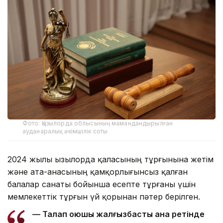
Фото: Қызылорда облысының мамандандырылған
ауданаралық әкімшілік соты
2024 жылы Қызылорда қаласының тұрғынына жетім
және ата-анасының қамқорлығынсыз қалған
балалар санаты бойынша есепте тұрғаны үшін
мемлекеттік тұрғын үй қорынан пәтер берілген.
— Талап қоюшы жалғызбасты ана ретінде