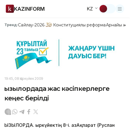
KAZINFORM
KZ
Сайлау-2026
Конституциялық реформа
Арнайы жо
Тренд:
19:45, 08 Қыркүйек 2009
Қызылордада жас кәсіпкерлерге
кеңес берілді
ҚЫЗЫЛОРДА. Қыркүйектің 8-і. ҚазАқпарат (Руслан