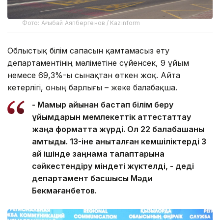
Фото: Ағыбай Аяпбергенов / Kazinform
Облыстық білім сапасын қамтамасыз ету
департаментінің мәліметіне сүйенсек, 9 ұйым
немесе 69,3%-ы сынақтан өткен жоқ. Айта
кетерлігі, оның барлығы – жеке балабақша.
- Мамыр айынан бастап білім беру
ұйымдарын мемлекеттік аттестаттау
жаңа форматта жүрді. Ол 22 балабақшаны
қамтыды. 13-іне анықталған кемшіліктерді 3
ай ішінде заңнама талаптарына
сәйкестендіру міндеті жүктелді, - деді
департамент басшысы Мәди
Бекмағанбетов.