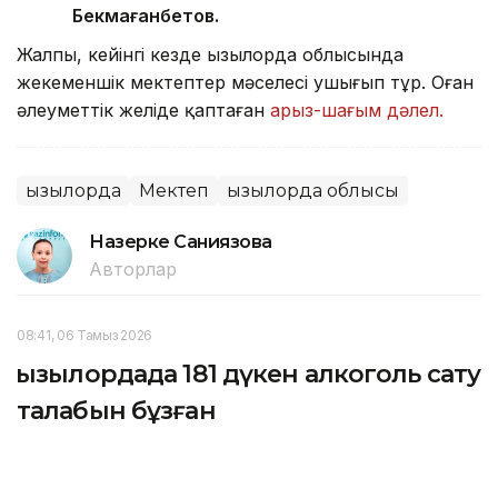
Бекмағанбетов.
Жалпы, кейінгі кезде Қызылорда облысында
жекеменшік мектептер мәселесі ушығып тұр. Оған
әлеуметтік желіде қаптаған
арыз-шағым дәлел.
Қызылорда
Мектеп
Қызылорда облысы
Назерке Саниязова
Авторлар
08:41, 06 Тамыз 2026
Қызылордада 181 дүкен алкоголь сату
талабын бұзған