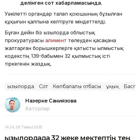
делінген сот хабарламасында.
Уәкілетті органдар талап қоюшының бұзылған
құқығын қалпына келтіруге міндеттелді.
Бұған дейін біз Қызылорда облыстық
прокуратурасы
алимент
төлеуден қасақана
жалтарған борышкерлерге қатысты Қылмыстық
кодекстің 139-бабымен 32 қылмыстық істі
тіркегенін жаздық.
Қызылорда
Сот
Көпбалалы отбасы
Құқық
Баспа
Назерке Саниязова
Авторлар
14:24, 06 Тамыз 2026
Қызылордада 32 жеке мектептің тең