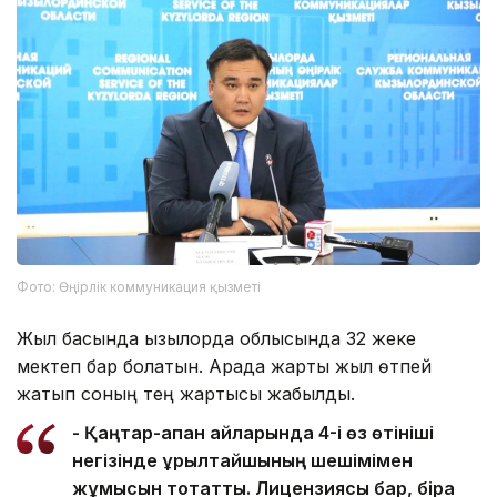
Фото: Өңірлік коммуникация қызметі
Жыл басында Қызылорда облысында 32 жеке
мектеп бар болатын. Арада жарты жыл өтпей
жатып соның тең жартысы жабылды.
- Қаңтар-ақпан айларында 4-і өз өтініші
негізінде құрылтайшының шешімімен
жұмысын тоқтатты. Лицензиясы бар, бірақ