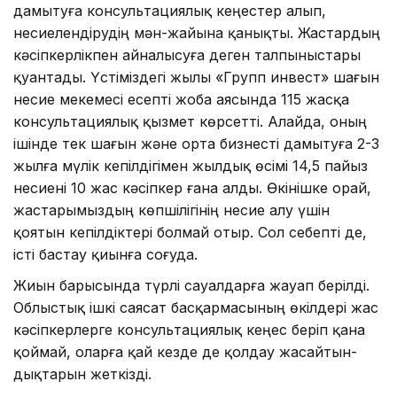
дамытуға консультациялық кеңестер алып,
несиелендірудің мән-жайына қанықты. Жастардың
кәсіпкерлікпен айналысуға деген талпыныстары
қуантады. Үстіміздегі жылы «Групп инвест» шағын
несие мекемесі есепті жоба аясында 115 жасқа
консультациялық қызмет көрсетті. Алайда, оның
ішінде тек шағын және орта бизнесті дамытуға 2-3
жылға мүлік кепілдігімен жылдық өсімі 14,5 пайыз
несиені 10 жас кәсіпкер ғана алды. Өкінішке орай,
жастарымыздың көпшілігінің несие алу үшін
қоятын кепілдіктері болмай отыр. Сол себепті де,
істі бастау қиынға соғуда.
Жиын барысында түрлі сауалдарға жауап берілді.
Облыстық ішкі саясат басқармасының өкілдері жас
кәсіпкерлерге консультациялық кеңес беріп қана
қоймай, оларға қай кезде де қолдау жасайтын­
дықтарын жеткізді.