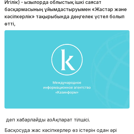
Игілік) - Қызылорда облыстық ішкі саясат
басқармасының ұйымдастыруымен «Жас­тар және
кәсіпкерлік» тақырыбында дөң­гелек үстел болып
өтті,
деп хабарлайды ҚазАқпарат тілшісі.
Басқосуда жас кәсіпкерлер өз істерін одан әрі