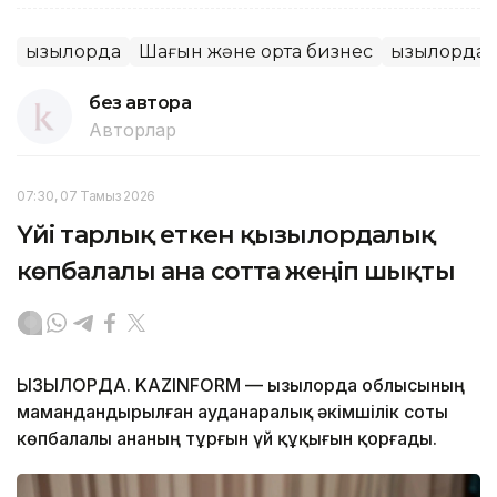
Қызылорда
Шағын және орта бизнес
Қызылорда
без автора
Авторлар
07:30, 07 Тамыз 2026
Үйі тарлық еткен қызылордалық
көпбалалы ана сотта жеңіп шықты
ҚЫЗЫЛОРДА. KAZINFORM — Қызылорда облысының
мамандандырылған ауданаралық әкімшілік соты
көпбалалы ананың тұрғын үй құқығын қорғады.