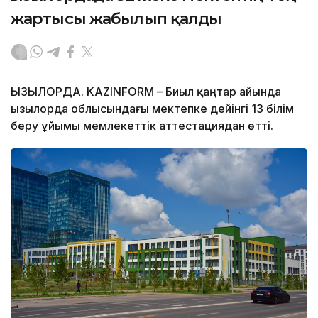
жартысы жабылып қалды
ҚЫЗЫЛОРДА. KAZINFORM – Биыл қаңтар айында
Қызылорда облысындағы мектепке дейінгі 13 білім
беру ұйымы мемлекеттік аттестациядан өтті.