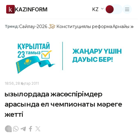
KAZINFORM
KZ
Сайлау-2026
Конституциялық реформа
Арнайы жо
Тренд:
18:56, 28 Қаңтар 2011
Қызылордада жасөспірімдер
арасында ел чемпионаты мәреге
жетті