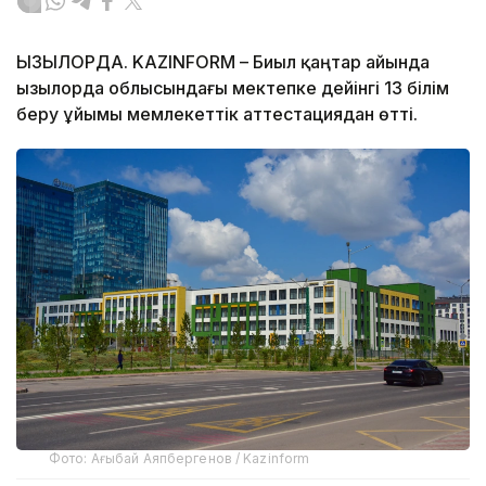
ҚЫЗЫЛОРДА. KAZINFORM – Биыл қаңтар айында
Қызылорда облысындағы мектепке дейінгі 13 білім
беру ұйымы мемлекеттік аттестациядан өтті.
Фото: Ағыбай Аяпбергенов / Kazinform