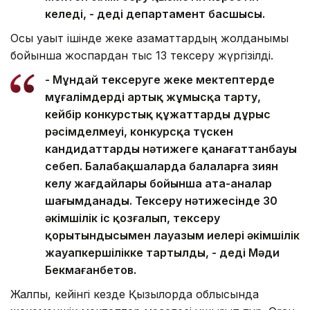
келеді, - деді департамент басшысы.
Осы уақыт ішінде жеке азаматтардың жолданымы
бойынша жоспардан тыс 13 тексеру жүргізілді.
- Мұндай тексеруге жеке мектептерде
мұғалімдерді артық жұмысқа тарту,
кейбір конкурстық құжаттардың дұрыс
рәсімделмеуі, конкурсқа түскен
кандидаттардың нәтижеге қанағаттанбауы
себеп. Балабақшаларда балаларға зиян
келу жағдайлары бойынша ата-аналар
шағымданады. Тексеру нәтижесінде 30
әкімшілік іс қозғалып, тексеру
қорытындысымен лауазым иелері әкімшілік
жауапкершілікке тартылды, - деді Мәди
Бекмағанбетов.
Жалпы, кейінгі кезде Қызылорда облысында