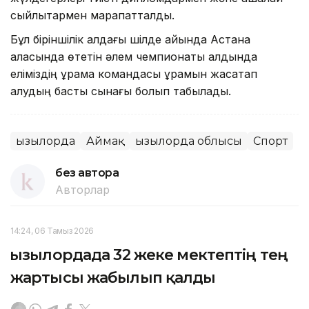
сыйлықтармен марапатталды.
Бұл біріншілік алдағы шілде айында Астана
қаласында өтетін әлем чемпионаты алдында
еліміздің құрама командасы құрамын жасақтап
алудың басты сынағы болып табылады.
Қызылорда
Аймақ
Қызылорда облысы
Спорт
без автора
Авторлар
14:24, 06 Тамыз 2026
Қызылордада 32 жеке мектептің тең
жартысы жабылып қалды