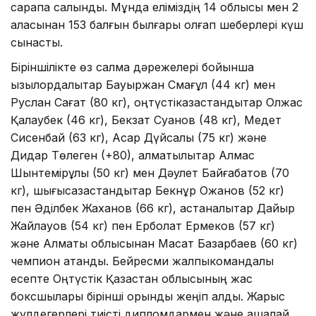
сарапқа салынды. Мұнда еліміздің 14 облысы мен 2
қаласынан 153 балғын былғары қолғап шеберлері күш
сынасты.
Біріншілікте өз салмақ дәрежелері бойынша
қызылордалықтар Бауыржан Смағұл (44 кг) мен
Руслан Сағат (80 кг), оңтүстікқазақстандықтар Олжас
Қалаубек (46 кг), Бекзат Суанов (48 кг), Медет
Сисенбай (63 кг), Асқар Дүйсалы (75 кг) және
Дидар Төлеген (+80), алматылықтар Алмас
Шынтемірұлы (50 кг) мен Дәулет Байғабатов (70
кг), шығысқазақстандықтар Бекнұр Ожанов (52 кг)
пен Әділбек Жаханов (66 кг), астаналықтар Дайыр
Жайлауов (54 кг) пен Ерболат Ермеков (57 кг)
және Алматы облысынан Мақсат Базарбаев (60 кг)
чемпион атанды. Бейресми жалпыкомандалық
есепте Оңтүстік Қазақстан облысының жас
боксшылары бірінші орынды жеңіп алды. Жарыс
жүлдегерлері тиісті дипломдармен және ақшалай