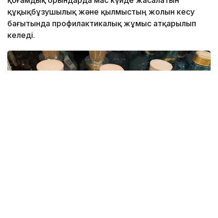
құқықбұзушылық және қылмыстың жолын кесу
бағытында профилактикалық жұмыс атқарылып
келеді.
Фото: Kazinform
Облыстық Полиция департаментінің мәліметінше,
жыл басынан бері 181 дүкен сатушысының