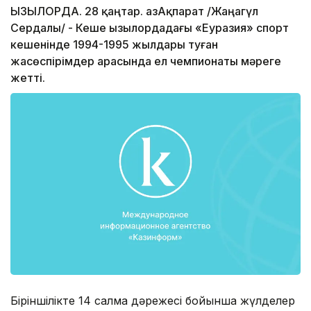
ҚЫЗЫЛОРДА. 28 қаңтар. ҚазАқпарат /Жаңагүл
Сердалы/ - Кеше Қызылордадағы «Еуразия» спорт
кешенінде 1994-1995 жылдары туған
жасөспірімдер арасында ел чемпионаты мәреге
жетті.
Біріншілікте 14 салмақ дәрежесі бойынша жүлделер