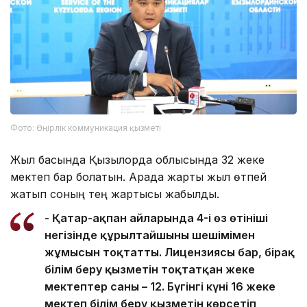
Фото: Өңірлік коммуникация қызметі
Жыл басында Қызылорда облысында 32 жеке
мектеп бар болатын. Арада жарты жыл өтпей
жатып соның тең жартысы жабылды.
- Қаңтар-ақпан айларында 4-і өз өтініші
негізінде құрылтайшының шешімімен
жұмысын тоқтатты. Лицензиясы бар, бірақ
білім беру қызметін тоқтатқан жеке
мектептер саны – 12. Бүгінгі күні 16 жеке
мектеп білім беру қызметін көрсетіп