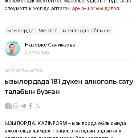
жекеменшік мектептер мәселесі ушығып тұр. Оған
әлеуметтік желіде қаптаған
арыз-шағым дәлел.
Қызылорда
Мектеп
Қызылорда облысы
Назерке Саниязова
Авторлар
08:41, 06 Тамыз 2026
Қызылордада 181 дүкен алкоголь сату
талабын бұзған
ҚЫЗЫЛОРДА. KAZINFORM – Қызылорда облысында
алкогольді ішімдікті заңсыз сатудың алдын алу,
қоғамдық орындарда мас күйде жасалатын