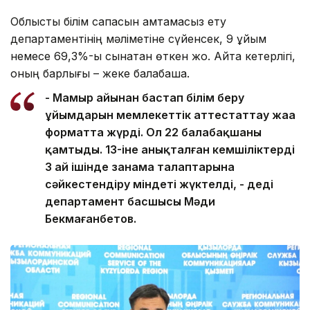
Облыстық білім сапасын қамтамасыз ету
департаментінің мәліметіне сүйенсек, 9 ұйым
немесе 69,3%-ы сынақтан өткен жоқ. Айта кетерлігі,
оның барлығы – жеке балабақша.
- Мамыр айынан бастап білім беру
ұйымдарын мемлекеттік аттестаттау жаңа
форматта жүрді. Ол 22 балабақшаны
қамтыды. 13-іне анықталған кемшіліктерді
3 ай ішінде заңнама талаптарына
сәйкестендіру міндеті жүктелді, - деді
департамент басшысы Мәди
Бекмағанбетов.