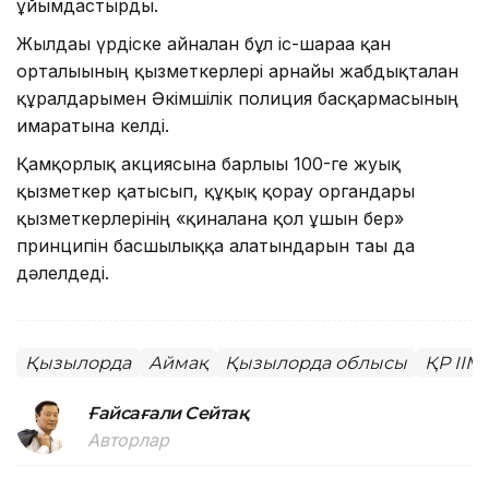
ұйымдастырды.
Жылдағы үрдіске айналған бұл іс-шараға қан
орталығының қызметкерлері арнайы жабдықталған
құралдарымен Әкімшілік полиция басқармасының
ғимаратына келді.
Қамқорлық акциясына барлығы 100-ге жуық
қызметкер қатысып, құқық қорғау органдары
қызметкерлерінің «қиналғанға қол ұшын бер»
принципін басшылыққа алатындарын тағы да
дәлелдеді.
Қызылорда
Аймақ
Қызылорда облысы
ҚР ІІМ
Ғайсағали Сейтақ
Авторлар