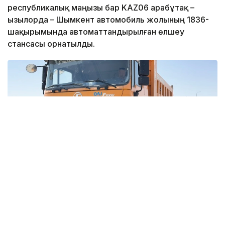
республикалық маңызы бар KAZ06 Қарабұтақ –
Қызылорда – Шымкент автомобиль жолының 1836-
шақырымында автоматтандырылған өлшеу
стансасы орнатылды.
Фото: Аягөз Ізбасарова \ Kazinform
«ҚазАвтоЖол» ҰК» АҚ мәлімдегендей, бұл жүйе
ауыр жүк көліктерінің салмақ параметрлерін