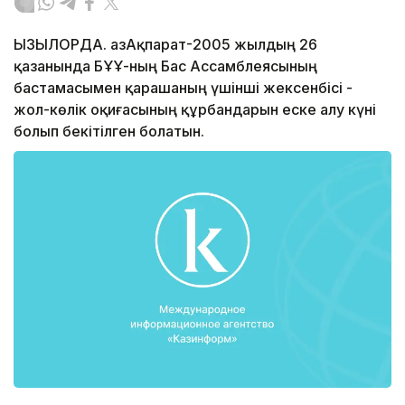
ҚЫЗЫЛОРДА. ҚазАқпарат-2005 жылдың 26
қазанында БҰҰ-ның Бас Ассамблеясының
бастамасымен қарашаның үшінші жексенбісі -
жол-көлік оқиғасының құрбандарын еске алу күні
болып бекітілген болатын.