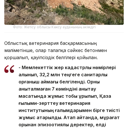
Фото: Жетісу облысы Көксу ауданының әкімдігі
Облыстық ветеринария басқармасының
мәліметінше, олар талапқа сәйкес бетонмен
қоршалып, қауіпсіздік белгілері қойылған.
- Мемлекеттік жер кадастрлық нөмірлері
алынып, 32,2 млн теңгеге санитарлық
қорғаныш аймағы белгіленді. Орны
анықталмаған 7 көміндіні анықтау
мақсатында жұмыс тобы құрылып, Қазақ
ғылыми-зерттеу ветеринария
институтының ғалымдарымен бірге тиісті
жұмыс атқарылды. Атап айтқанда, мұрағат
қорынан эпизоотиялық деректер, елді