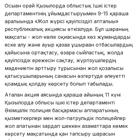
Осыған орай Қызылорда облыстық Ішкі істер
департаментінің ұйымдастыруымен 9-15 қараша
аралығында «Жол жүрісі қауіпсіздігі апталығы»
республикалық акциясы өткізілуде. Бұл шараның
мақсаты - жол-көлік оқиғасында көз жұмғандарды
еске алу және ауыр қазаға ұшыраған отбасылардың
қайғысына ортақтасу, өзара сыйластық, жолда
қауіпсіздік ережесін сақтау, жүргізушілердің
мәдениетін арттыру тұрғысынан жол қозғалысы
қатысушыларының санасын өзгертуде әлеуетті
қоғамдық қолдау көрсету болып табылады.
Аталған акция аясында қараша айының 11 күні
Қызылорда облысы ішкі істер департаменті
Әкімшілік полиция басқармасы аппаратының
қызметкерлері мен жол-патрульдік полицейлер
жол апатынан зардап шеккен азаматтарға көмек
көрсету мақсатында қан тапсыру шарасын