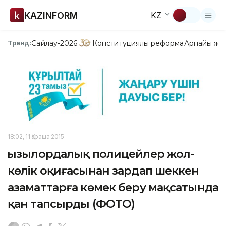
KAZINFORM
KZ
Сайлау-2026
Конституциялық реформа
Арнайы жо
Тренд:
18:02, 11 Қараша 2015
Қызылордалық полицейлер жол-
көлік оқиғасынан зардап шеккен
азаматтарға көмек беру мақсатында
қан тапсырды (ФОТО)