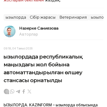
Қызылорда
Сібір жарасы
Ветеринария
Қызылор
Назерке Саниязова
Авторлар
09:18, 04 Тамыз 2026
Қызылордада республикалық
маңыздағы жол бойына
автоматтандырылған өлшеу
стансасы орнатылды
ҚЫЗЫЛОРДА. KAZINFORM – Қызылорда облысында