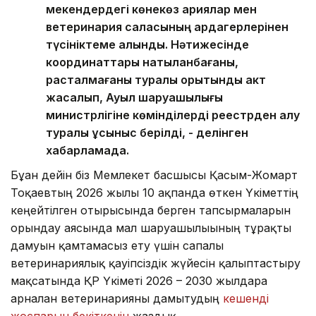
мекендердегі көнекөз қариялар мен
ветеринария саласының ардагерлерінен
түсініктеме алынды. Нәтижесінде
координаттары нақтыланбағаны,
расталмағаны туралы қорытынды акт
жасалып, Ауыл шаруашылығы
министрлігіне көмінділерді реестрден алу
туралы ұсыныс берілді, - делінген
хабарламада.
Бұған дейін біз Мемлекет басшысы Қасым-Жомарт
Тоқаевтың 2026 жылғы 10 ақпанда өткен Үкіметтің
кеңейтілген отырысында берген тапсырмаларын
орындау аясында мал шаруашылығының тұрақты
дамуын қамтамасыз ету үшін сапалы
ветеринариялық қауіпсіздік жүйесін қалыптастыру
мақсатында ҚР Үкіметі 2026 – 2030 жылдарға
арналған ветеринарияны дамытудың
кешенді
жоспарын бекіткенін
жаздық.