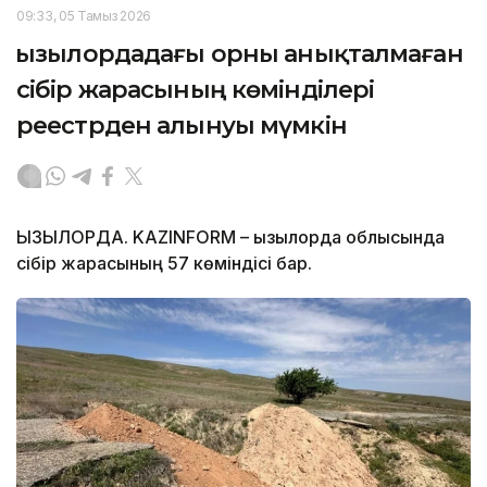
09:33, 05 Тамыз 2026
Қызылордадағы орны анықталмаған
сібір жарасының көмінділері
реестрден алынуы мүмкін
ҚЫЗЫЛОРДА. KAZINFORM – Қызылорда облысында
сібір жарасының 57 көміндісі бар.