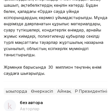
шашып, ақтөбеліктердің көңілін көтерді. Бұдан
бөлек, қаладағы «Орда» сауда үйінде
кәсіпорындардың көрмесі ұйымдастырылды. Мұнда
өңірімізде даярланатын құрылыс материалдары,
суару түтікшелері, кондитерлік өнімдер, арнайы
жұмыс киімдері, полиэтиленді құбырлар секілді
түрлі мақсаттағы тауарлар жұртшылық назарына
ұсынылып, облыстың кәсіпкерлік мүмкіндігі
таныстырылды.
Жәрмеңке барысында 30 миллион теңгенің өнімі
саудаға шығарылды.
Қызылорда
Өнеркәсіп
Аймақ
ҚР Президентінің
без автора
Авторлар