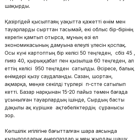
шақырды.
Қазіргідей қысылтаяң уақытта қажетті өнім мен
тауарларды сырттан тасымай, екі облыс бір-бірінің
керегін қамтып отырса, мұның өзі ел
экономикасының дамуына елеулі үлесін қоспақ.
Осы күні картоптың бір келісі 50 теңгеден, сәбіз 45 ,
пияз 40, қырыққабат пен қызылша 60 теңгеден, ал
еттің келісі 950 теңгеден сатылды. Әсіресе, балық
өнімдері қызу саудаланды. Сазан, шортан,
ақмарқа, мөңке секілді түрлері әп-сәтте сатылып
кетті. Базар нарқынан 15-20 пайыз төмен бағада
ұсынылған тауарлардың ішінде, Сырдың басты
дақылы ақ күрішке ақтөбеліктердің сұранысы
зор.
Көпшілік игілігіне бағытталған шара аясында
қызылордалық өнерпаздар ән мен жырдан шашу