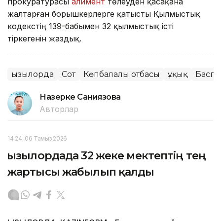
прокуратурасы
алимент
төлеуден қасақана
жалтарған борышкерлерге қатысты Қылмыстық
кодекстің 139-бабымен 32 қылмыстық істі
тіркегенін жаздық.
Қызылорда
Сот
Көпбалалы отбасы
Құқық
Баспа
Назерке Саниязова
Авторлар
14:24, 06 Тамыз 2026
Қызылордада 32 жеке мектептің тең
жартысы жабылып қалды