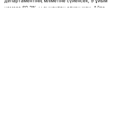
департаментінің мәліметіне сүйенсек, 9 ұйым
немесе 69,3%-ы сынақтан өткен жоқ. Айта
кетерлігі, оның барлығы – жеке балабақша.
- Мамыр айынан бастап білім беру
ұйымдарын мемлекеттік аттестаттау
жаңа форматта жүрді. Ол 22 балабақшаны
қамтыды. 13-іне анықталған кемшіліктерді 3
ай ішінде заңнама талаптарына
сәйкестендіру міндеті жүктелді, - деді
департамент басшысы Мәди
Бекмағанбетов.