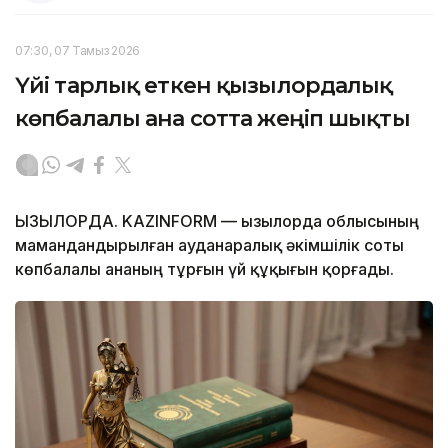
07:30, 07 Тамыз 2026
Үйі тарлық еткен қызылордалық
көпбалалы ана сотта жеңіп шықты
ҚЫЗЫЛОРДА. KAZINFORM — Қызылорда облысының
мамандандырылған ауданаралық әкімшілік соты
көпбалалы ананың тұрғын үй құқығын қорғады.