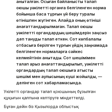
анықталған. Осыған байланысты талап
қоюшы уәкілетті органға белгіленген норма
бойынша басқа тұрғын үй беру туралы
өтінішпен жүгінген. Алайда оның өтініші
қанағаттандырылмаған. Талап қоюшы
уәкілетті органдардың шешімдерін заңсыз
деп тануды талап еткен. Сот көпбалалы
отбасыға берілген тұрғын үйдің заңнамада
белгіленген нормаларға сәйкес
келмейтінін анықтады. Сот шешімімен
талап арыз қанағаттандырылып, уәкілетті
органдардың талап қоюшыға қатысты
шешімі мен қаулысының күші жойылды, —
делінген сот хабарламасында.
Уәкілетті органдар талап қоюшының бұзылған
құқығын қалпына келтіруге міндеттелді.
Бұған дейін біз Қызылорда облыстық