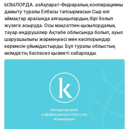
ҚЫЗЫЛОРДА. ҚазАқпарат-Өңіраралық кооперацияны
дамыту туралы Елбасы тапсырмасын Сыр елі
аймақтар арасында алғашқылардың бірі болып
жүзеге асыруда. Осы мақсатпен қызылордалық
тауар өндірушілер Ақтөбе облысында болып, ауыл
шаруашылығы жәрмеңкесі мен кәсіпорындар
көрмесін ұйымдастырды. Бұл туралы облыстық
әкімдіктің баспасөз қызметі хабарлады.