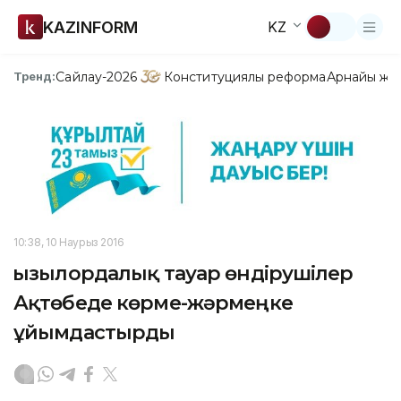
KAZINFORM
KZ
Сайлау-2026
Конституциялық реформа
Арнайы жо
Тренд:
10:38, 10 Наурыз 2016
Қызылордалық тауар өндірушілер
Ақтөбеде көрме-жәрмеңке
ұйымдастырды