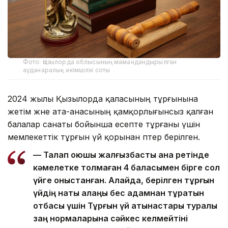
Фото: Қызылорда облысының мамандандырылған
ауданаралық әкімшілік соты
2024 жылы Қызылорда қаласының тұрғынына
жетім және ата-анасының қамқорлығынсыз қалған
балалар санаты бойынша есепте тұрғаны үшін
мемлекеттік тұрғын үй қорынан пәтер берілген.
— Талап қоюшы жалғызбасты ана ретінде
кәмелетке толмаған 4 баласымен бірге сол
үйге қоныстанған. Алайда, берілген тұрғын
үйдің нақты алаңы бес адамнан тұратын
отбасы үшін Тұрғын үй қатынастары туралы
заң нормаларына сәйкес келмейтіні