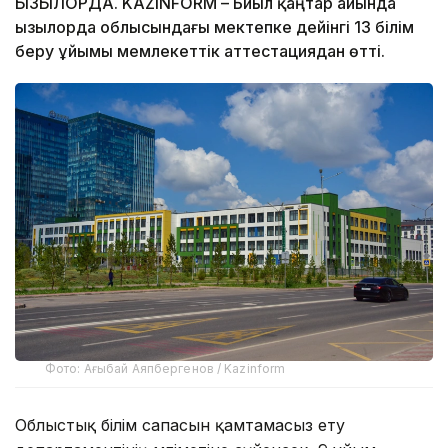
ҚЫЗЫЛОРДА. KAZINFORM – Биыл қаңтар айында
Қызылорда облысындағы мектепке дейінгі 13 білім
беру ұйымы мемлекеттік аттестациядан өтті.
Фото: Ағыбай Аяпбергенов / Kazinform
Облыстық білім сапасын қамтамасыз ету