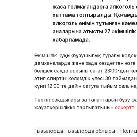
жасқа толмағандарға алкоголь ө
хаттама толтырылды. Қоғамдық
алкоголь өнімін тұтынған кәм
аналарына қатысты 27 әкімшілік
хабарламада.
Әкімшілік құқықбұзушылық туралы кодекс
дәмханаларда және заңда көзделген өзге
бөлшек сауда арқылы сағат 23:00-ден кел
этил спиртінің көлемдік үлесі 30 пайыздан
күнгі 12:00-ге дейін сатуға тыйым салына
Тәртіп сақшылары заң талаптарын бұзу фа
жауапкершілікке тартылатынын
ескертті.
Қызылорда
Қызылорда облысы
Поли