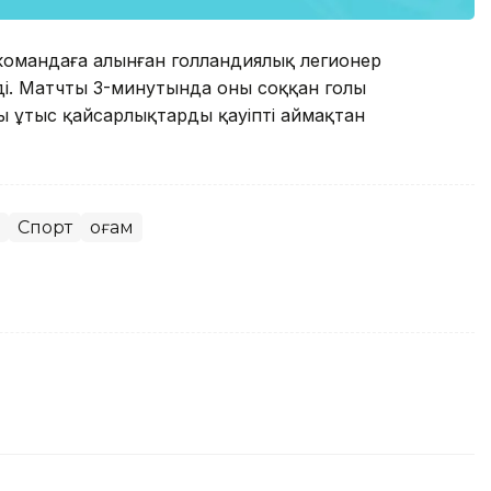
а командаға алынған голландиялық легионер
. Матчтың 3-минутында оның соққан голы
ы ұтыс қайсарлықтарды қауіпті аймақтан
Спорт
Қоғам