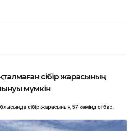
қталмаған сібір жарасының
лынуы мүмкін
лысында сібір жарасының 57 көміндісі бар.