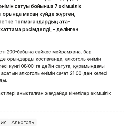
німін сатуы бойынша 7 әкімшілік
 орында масаң күйде жүрген,
елетке толмағандардың ата-
 хаттама рәсімделді, - делінген
тің 200-бабына сәйкес мейрамхана, бар,
 де орындарды қоспағанда, алкоголь өнімін
есі күнгі 08:00-ге дейін сатуға, құрамындағы
 асатын алкоголь өнімін сағат 21:00-ден келесі
ды.
ктілері анықталған жағдайда кінәлілер әкімшілік
ция
Алкоголь