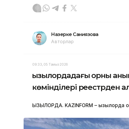
Назерке Саниязова
Авторлар
09:33, 05 Тамыз 2026
Қызылордадағы орны аны
көмінділері реестрден а
ҚЫЗЫЛОРДА. KAZINFORM – Қызылорда об