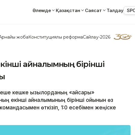
Әлемде
Қазақстан
Саясат
Талдау
SP
Арнайы жоба
Конституциялық реформа
Сайлау-2026
екінші айналымның бірінші
ды
Кеше кешке Қызылорданың «Қайсары»
ның екінші айналымының бірінші ойынын өз
омандасымен өткізіп, 1:0 есебімен жеңіске