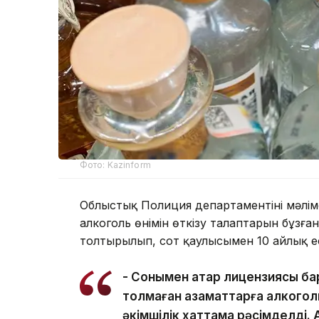
Фото: Kazinform
Облыстық Полиция департаментінің мәлім
алкоголь өнімін өткізу талаптарын бұзға
толтырылып, сот қаулысымен 10 айлық е
- Сонымен қатар лицензиясы ба
толмаған азаматтарға алкоголь
әкімшілік хаттама рәсімделді. 