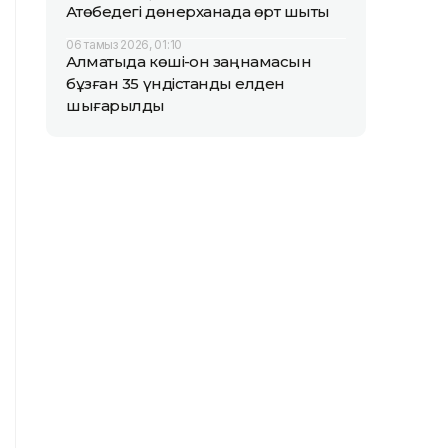
Ақтөбедегі дөнерханада өрт шықты
06 тамыз 2026, 01:10
Алматыда көші-қон заңнамасын
бұзған 35 үндістандық елден
шығарылды