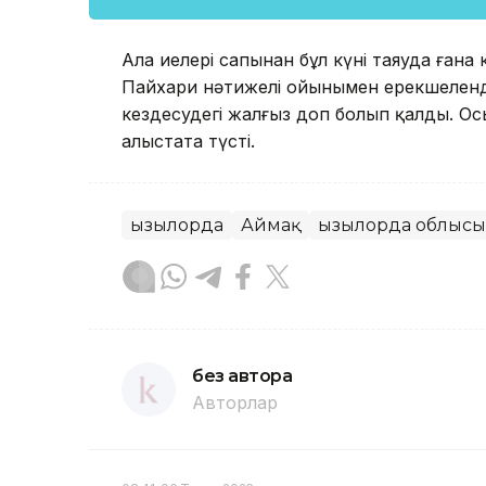
Алаң иелері сапынан бұл күні таяуда ған
Пайхари нәтижелі ойынымен ерекшеленді
кездесудегі жалғыз доп болып қалды. Ос
алыстата түсті.
Қызылорда
Аймақ
Қызылорда облысы
без автора
Авторлар