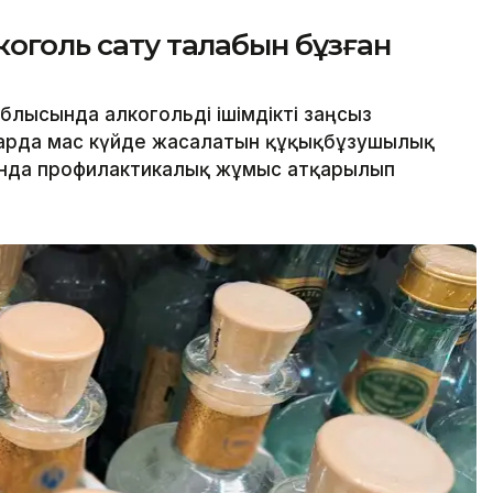
коголь сату талабын бұзған
блысында алкогольді ішімдікті заңсыз
арда мас күйде жасалатын құқықбұзушылық
нда профилактикалық жұмыс атқарылып