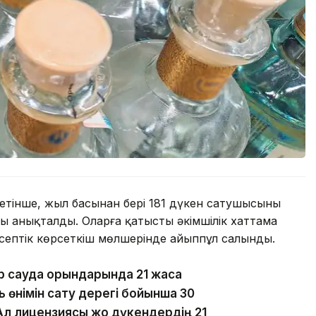
етінше, жыл басынан бері 181 дүкен сатушысының
ны анықталды. Оларға қатысты әкімшілік хаттама
септік көрсеткіш мөлшерінде айыппұл салынды.
р сауда орындарында 21 жасқа
 өнімін сату дерегі бойынша 30
Ал лицензиясы жоқ дүкендердің 21