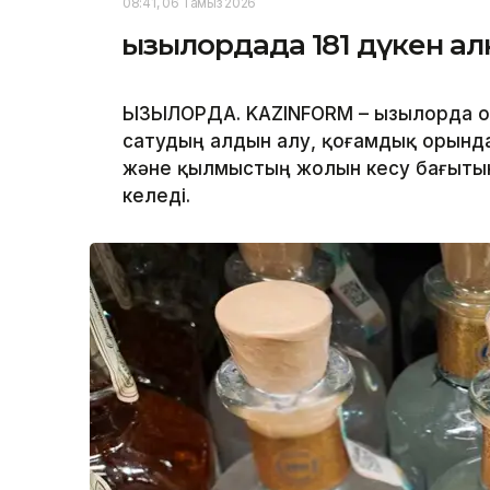
08:41, 06 Тамыз 2026
Қызылордада 181 дүкен ал
ҚЫЗЫЛОРДА. KAZINFORM – Қызылорда о
сатудың алдын алу, қоғамдық орынд
және қылмыстың жолын кесу бағыты
келеді.