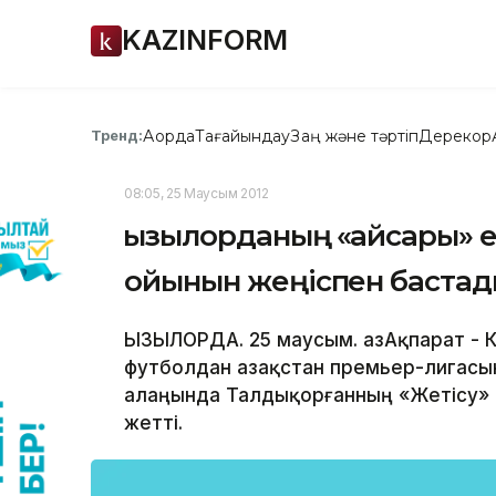
KAZINFORM
Ақорда
Тағайындау
Заң және тәртіп
Дерекқор
Тренд:
08:05, 25 Маусым 2012
Қызылорданың «Қайсары» 
ойынын жеңіспен баста
ҚЫЗЫЛОРДА. 25 маусым. ҚазАқпарат - 
футболдан Қазақстан премьер-лигасы
алаңында Талдықорғанның «Жетісу» к
жетті.