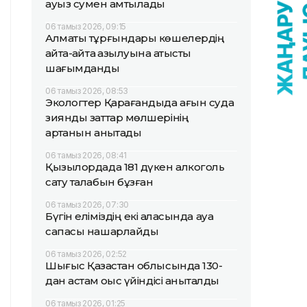
ауыз сумен қамтылады
06 тамыз 2026, 09:15
Алматы тұрғындары көшелердің
қайта-қайта қазылуына қатысты
шағымданды
06 тамыз 2026, 08:53
Экологтер Қарағандыда ағын суда
зиянды заттар мөлшерінің
артқанын анықтады
06 тамыз 2026, 08:41
Қызылордада 181 дүкен алкоголь
сату талабын бұзған
06 тамыз 2026, 07:30
Бүгін еліміздің екі қаласында ауа
сапасы нашарлайды
06 тамыз 2026, 02:52
Шығыс Қазақстан облысында 130-
дан астам қоқыс үйіндісі анықталды
06 тамыз 2026, 01:25