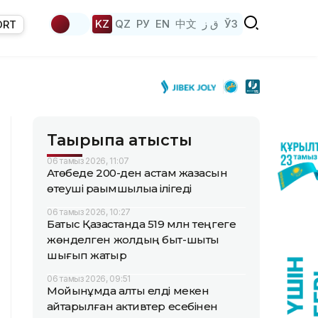
KZ
QZ
РУ
EN
中文
ق ز
ЎЗ
ORT
Тақырыпқа қатысты
06 тамыз 2026, 11:07
Ақтөбеде 200-ден астам жазасын
өтеуші рақымшылыққа ілігеді
06 тамыз 2026, 10:27
Батыс Қазақстанда 519 млн теңгеге
жөнделген жолдың быт-шыты
шығып жатыр
06 тамыз 2026, 09:51
Мойынқұмда алты елді мекен
қайтарылған активтер есебінен