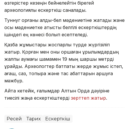
өзгерістер кезеңін бейнелейтін бірегей
археологиялық ескерткіш саналады.
Туннуг қорғаны алды-бел мәдениетіне жатады және
осы мәдениетке қатысты белгілі ескерткіштердің
ішіндегі ең көнесі болып есептеледі.
Қазба жұмыстары жоспарлы түрде жүргізіліп
жатыр. Қорған мен оны қоршаған құрылымдардың
жалпы аумағы шамамен 19 мың шаршы метрді
құрайды. Археологтер батпақты жерде жұмыс істеп,
ағаш, саз, топырақ және тас қабаттарын аршуға
мәжбүр.
Айта кетейік, ғалымдар Алтын Орда дәуіріне
тиесілі жаңа ескерткіштерді
зерттеп жатыр
.
Ресей
Тарих
Ескерткіш