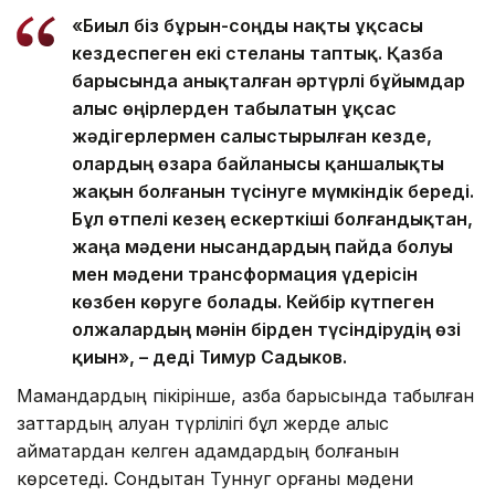
«Биыл біз бұрын-соңды нақты ұқсасы
кездеспеген екі стеланы таптық. Қазба
барысында анықталған әртүрлі бұйымдар
алыс өңірлерден табылатын ұқсас
жәдігерлермен салыстырылған кезде,
олардың өзара байланысы қаншалықты
жақын болғанын түсінуге мүмкіндік береді.
Бұл өтпелі кезең ескерткіші болғандықтан,
жаңа мәдени нысандардың пайда болуы
мен мәдени трансформация үдерісін
көзбен көруге болады. Кейбір күтпеген
олжалардың мәнін бірден түсіндірудің өзі
қиын», – деді Тимур Садыков.
Мамандардың пікірінше, қазба барысында табылған
заттардың алуан түрлілігі бұл жерде алыс
аймақтардан келген адамдардың болғанын
көрсетеді. Сондықтан Туннуг қорғаны мәдени