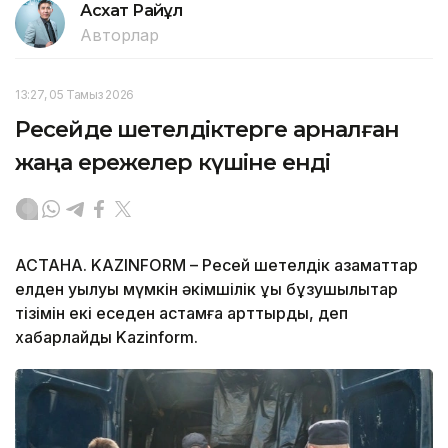
Асхат Райқұл
Авторлар
13:27, 05 Тамыз 2026
Ресейде шетелдіктерге арналған
жаңа ережелер күшіне енді
АСТАНА. KAZINFORM – Ресей шетелдік азаматтар
елден қуылуы мүмкін әкімшілік құқық бұзушылықтар
тізімін екі еседен астамға арттырды, деп
хабарлайды Kazinform.