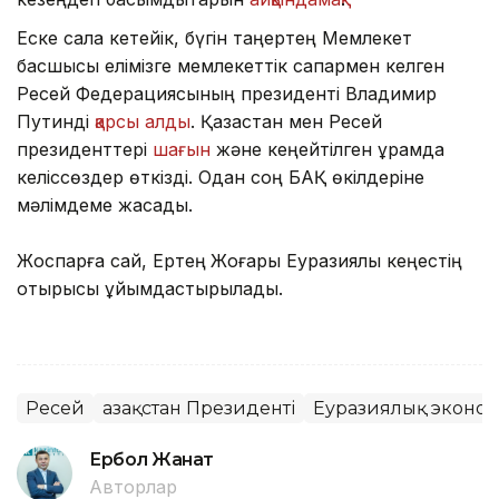
Еске сала кетейік, бүгін таңертең Мемлекет
басшысы елімізге мемлекеттік сапармен келген
Ресей Федерациясының президенті Владимир
Путинді
қарсы алды
. Қазақстан мен Ресей
президенттері
шағын
және кеңейтілген құрамда
келіссөздер өткізді. Одан соң БАҚ өкілдеріне
мәлімдеме жасады.
Жоспарға сай, Ертең
Жоғары Еуразиялық кеңестің
отырысы ұйымдастырылады.
Ресей
Қазақстан Президенті
Еуразиялық эконо
Ербол Жанат
Авторлар