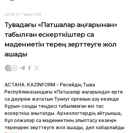
08:38, 07 Тамыз 2026
Тувадағы «Патшалар аңғарынан»
табылған ескерткіштер сақ
мәдениетін терең зерттеуге жол
ашады
АСТАНА. KAZINFORM – Ресейдің Тыва
Республикасындағы «Патшалар аңғарында» ерте
сақ дәуіріне жататын Туннуг қорғанын қазу кезінде
бұрын-соңды теңдесі табылмаған екі тас
ескерткіш анықталды. Археологтердің айтуынша,
бұл олжалар сақ мәдениетінің қалыптасу кезеңін
тереңірек зерттеуге жол ашады, деп хабарлайды