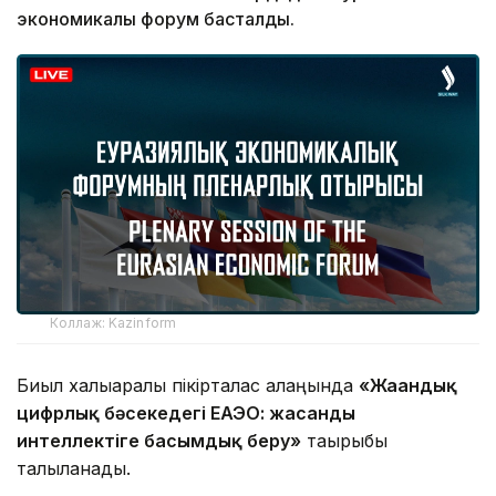
экономикалық форум басталды.
Коллаж: Kazinform
Биыл халықаралық пікірталас алаңында
«Жаһандық
цифрлық бәсекедегі ЕАЭО: жасанды
интеллектіге басымдық беру»
тақырыбы
талқыланады.