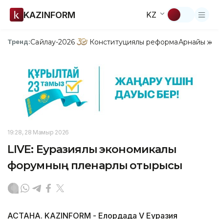
KAZINFORM
KZ
Сайлау-2026
Конституциялық реформа
Арнайы жо
Тренд:
19:28, 28 Мамыр 2026
LIVE: Еуразиялық экономикалық
форумның пленарлық отырысы
АСТАНА. KAZINFORM - Елордада V Еуразия