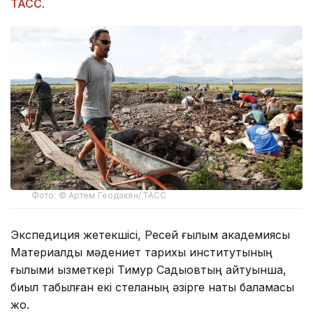
ТАСС
.
Фото: © Артем Геодакян/ ТАСС
Экспедиция жетекшісі, Ресей ғылым академиясы
Материалдық мәдениет тарихы институтының
ғылыми қызметкері Тимур Садықовтың айтуынша,
биыл табылған екі стеланың әзірге нақты баламасы
жоқ.