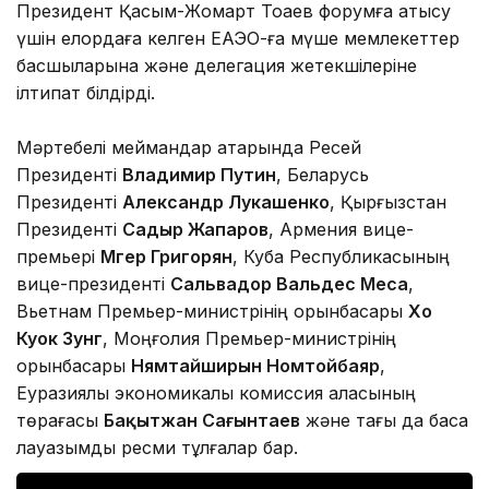
Президент Қасым-Жомарт Тоқаев форумға қатысу
үшін елордаға келген ЕАЭО-ға мүше мемлекеттер
басшыларына және делегация жетекшілеріне
ілтипат білдірді.
Мәртебелі меймандар қатарында Ресей
Президенті
Владимир Путин
, Беларусь
Президенті
Александр Лукашенко
, Қырғызстан
Президенті
Садыр Жапаров
, Армения вице-
премьері
Мгер Григорян
, Куба Республикасының
вице-президенті
Сальвадор Вальдес Меса
,
Вьетнам Премьер-министрінің орынбасары
Хо
Куок Зунг
, Моңғолия Премьер-министрінің
орынбасары
Нямтайширын Номтойбаяр
,
Еуразиялық экономикалық комиссия алқасының
төрағасы
Бақытжан Сағынтаев
және тағы да басқа
лауазымды ресми тұлғалар бар.