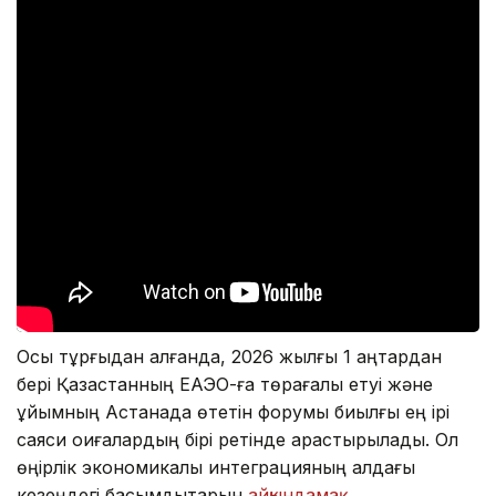
Осы тұрғыдан алғанда, 2026 жылғы 1 қаңтардан
бері Қазақстанның ЕАЭО-ға төрағалық етуі және
ұйымның Астанада өтетін форумы биылғы ең ірі
саяси оқиғалардың бірі ретінде қарастырылады. Ол
өңірлік экономикалық интеграцияның алдағы
кезеңдегі басымдықтарын
айқындамақ
.