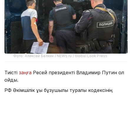
Фото: Алексей Белкин / NEWS.ru / Global Look Press
Тиісті
заңға
Ресей президенті Владимир Путин қол
қойды.
РФ Әкімшілік құқық бұзушылық туралы кодексінің
бірнеше бабында шетелдік азамат құқық бұзушылық
жасаған жағдайда айыппұлдар мен Ресейден
әкімшілік елден қуу түріндегі жазалауға қатысты
жеке ережелер енгізіліп жатыр.
Бұрын елден қуылу Әкімшілік құқық бұзушылық туралы