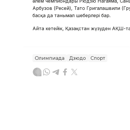
әлем чемпиондары Рюдзю Нагаяма, Санш
Арбузов (Ресей), Тато Григалашвили (Гр
басқа да танымал шеберлері бар.
Айта кетейік, Қазақстан жүзуден АҚШ-т
Олимпиада
Дзюдо
Спорт
Эльмира Оралбаева
Авторлар
18:55, 03 Тамыз 2026