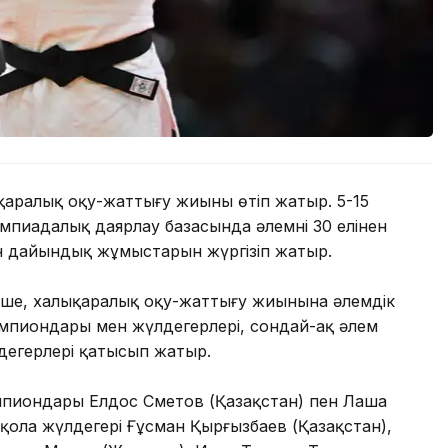
аралық оқу-жаттығу жиыны өтіп жатыр. 5-15
пиадалық даярлау базасында әлемнің 30 елінен
н дайындық жұмыстарын жүргізіп жатыр.
інше, халықаралық оқу-жаттығу жиынына әлемдік
мпиондары мен жүлдегерлері, сондай-ақ әлем
дегерлері қатысып жатыр.
пиондары Елдос Сметов (Қазақстан) пен Лаша
қола жүлдегері Ғұсман Қырғызбаев (Қазақстан),