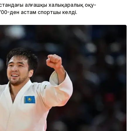
қстандағы алғашқы халықаралық оқу-
700-ден астам спортшы келді.