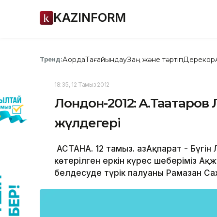
KAZINFORM
Ақорда
Тағайындау
Заң және тәртіп
Дерекқор
Тренд:
18:35, 12 Тамыз 2012
Лондон-2012: А.Таңатаро
жүлдегері
АСТАНА. 12 тамыз. ҚазАқпарат - Бүгі
көтерілген еркін күрес шеберіміз Ақ
белдесуде түрік палуаны Рамазан Сах