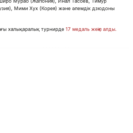
иро Мурао (Жапония), Инал Тасоев, Тимур
узия), Мими Хух (Корея) және әлемдік дзюдоның
ағы халықаралық турнирде
17 медаль жеңіп алды.