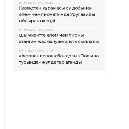
06 тамыз 2026, 10:45
Қазақстан құрамасы су добынан
әлем чемпионатында Уругвайды
ойсырата жеңді
06 тамыз 2026, 10:09
Шымкентте әлем чемпионы
атанған жас балуанға көлік сыйлады
06 тамыз 2026, 02:35
«Астана» велошабандозы «Польша
турында» жүлдегер атанды