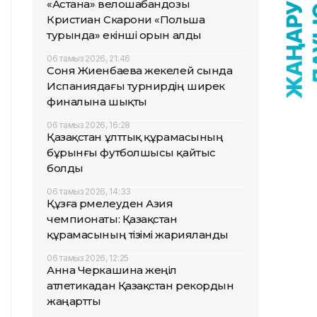
«Астана» велошабандозы
Кристиан Скарони «Польша
турында» екінші орын алды
06 тамыз 2026, 21:46
Соня Жиенбаева жекелей сында
Испаниядағы турнирдің ширек
финалына шықты
06 тамыз 2026, 16:28
Қазақстан ұлттық құрамасының
бұрынғы футболшысы қайтыс
болды
06 тамыз 2026, 14:33
Құзға өрмелеуден Азия
чемпионаты: Қазақстан
құрамасының тізімі жарияланды
06 тамыз 2026, 12:25
Анна Черкашина жеңіл
атлетикадан Қазақстан рекордын
жаңартты