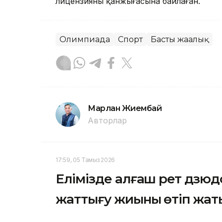
лицензияны қанжығасына байлаған.
Олимпиада
Спорт
Басты жаңалық
Марлан Жиембай
Авторлар
17:59, 05 Тамыз 2026
Елімізде алғаш рет дзюд
жаттығу жиыны өтіп жат