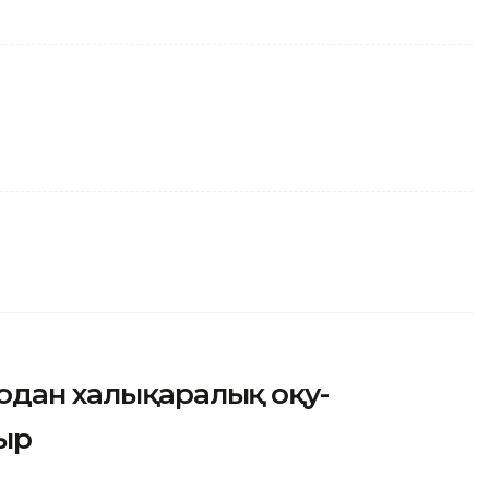
одан халықаралық оқу-
ыр