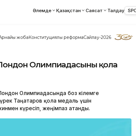
Әлемде
Қазақстан
Саясат
Талдау
SP
Арнайы жоба
Конституциялық реформа
Сайлау-2026
в Лондон Олимпиадасының қола
н Лондон Олимпиадасында боз кілемге
жүрек Таңатаров қола медаль үшін
инмен күресіп, жеңімпаз атанды.