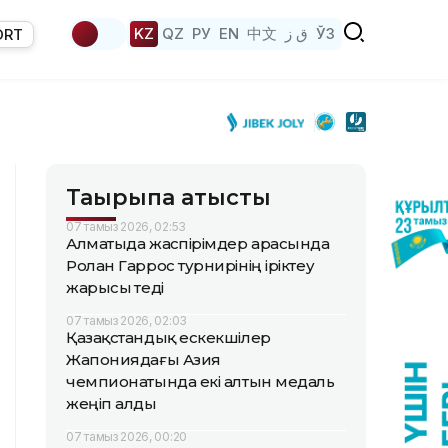
KZ
QZ
РУ
EN
中文
ق ز
ЎЗ
ORT
Тақырыпқа қатысты
07 тамыз 2026, 02:53
Алматыда жаөспірімдер арасында
Ролан Гаррос турнирінің іріктеу
жарысы өтеді
07 тамыз 2026, 02:03
Қазақстандық ескекшілер
Жапониядағы Азия
чемпионатында екі алтын медаль
жеңіп алды
07 тамыз 2026, 00:20