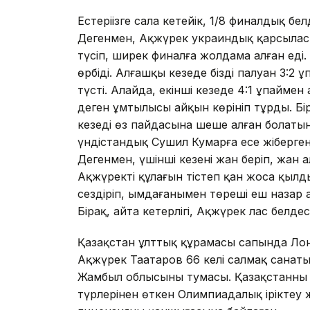
Естеріңізге сала кетейік, 1/8 финалдық бе
Дегенмен, Ақжүрек украиндық қарсыласы
түсіп, ширек финалға жолдама алған еді.
өрбіді. Алғашқы кезеңде біздің палуан 3
түсті. Алайда, екінші кезеңде 4:1 ұпайм
деген ұмтылысы айқын көрініп тұрды. Б
кезеңді өз пайдасына шеше алған болатын
үндістандық Сушил Кумарға есе жібергенім
Дегенмен, үшінші кезеңнің жан беріп, жан
Ақжүректің құлағын тістеп қан жоса қылд
сездіріп, ымдағанымен төреші еш назар а
Бірақ, айта кетерлігі, Ақжүрек лас белдес
Қазақстан ұлттық құрамасы сапында Л
Ақжүрек Таңатаров 66 келі салмақ санат
Жамбыл облысының тумасы. Қазақстанның
түрлерінен өткен Олимпиадалық іріктеу 