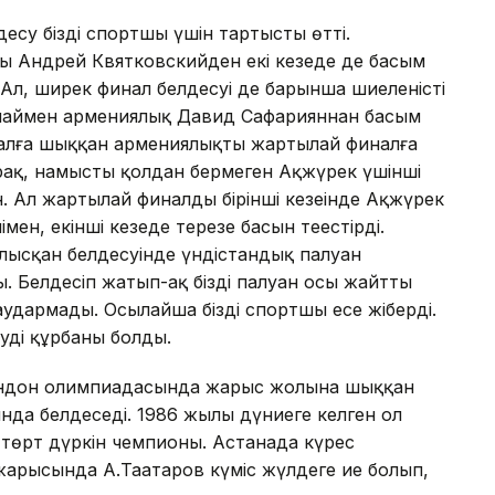
лдесу біздің спортшы үшін тартысты өтті.
 Андрей Квятковскийден екі кезеңде де басым
 Ал, ширек финал белдесуі де барынша шиеленісті
:2 ұпаймен армениялық Давид Сафарияннан басым
ен алға шыққан армениялықтың жартылай финалға
ірақ, намысты қолдан бермеген Ақжүрек үшінші
. Ал жартылай финалдың бірінші кезеңінде Ақжүрек
ен, екінші кезеңде терезе басын теңестірді.
 алысқан белдесуінде үндістандық палуан
ы. Белдесіп жатып-ақ біздің палуан осы жайтты
удармады. Осылайша біздің спортшы есе жіберді.
удің құрбаны болды.
ондон олимпиадасында жарыс жолына шыққан
ында белдеседі. 1986 жылы дүниеге келген ол
 төрт дүркін чемпионы. Астанада күрес
жарысында А.Таңатаров күміс жүлдеге ие болып,