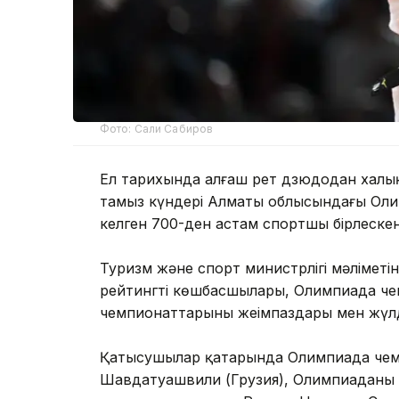
Фото: Сали Сабиров
Ел тарихында алғаш рет дзюдодан халық
тамыз күндері Алматы облысындағы Олим
келген 700-ден астам спортшы бірлеске
Туризм және спорт министрлігі мәлімет
рейтингтің көшбасшылары, Олимпиада че
чемпионаттарының жеңімпаздары мен жүл
Қатысушылар қатарында Олимпиада чем
Шавдатуашвили (Грузия), Олимпиаданың 