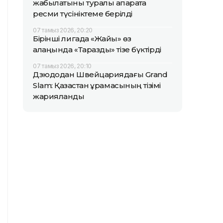
жабылатыны туралы ақпаратқа
ресми түсініктеме берілді
07 тамыз 2026, 20:20
Бірінші лигада «Жайық» өз
алаңында «Таразды» тізе бүктірді
07 тамыз 2026, 20:10
Дзюдодан Швейцариядағы Grand
Slam: Қазақстан құрамасының тізімі
жарияланды