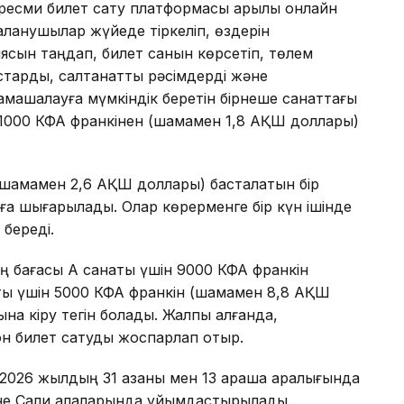
есми билет сату платформасы арқылы онлайн
аланушылар жүйеде тіркеліп, өздерін
иясын таңдап, билет санын көрсетіп, төлем
тарды, салтанатты рәсімдерді және
машалауға мүмкіндік беретін бірнеше санаттағы
ы 1000 КФА франкінен (шамамен 1,8 АҚШ доллары)
 (шамамен 2,6 АҚШ доллары) басталатын бір
ға шығарылады. Олар көрерменге бір күн ішінде
береді.
ң бағасы А санаты үшін 9000 КФА франкін
ты үшін 5000 КФА франкін (шамамен 8,8 АҚШ
на кіру тегін болады. Жалпы алғанда,
 билет сатуды жоспарлап отыр.
026 жылдың 31 қазаны мен 13 қараша аралығында
не Сали қалаларында ұйымдастырылады.