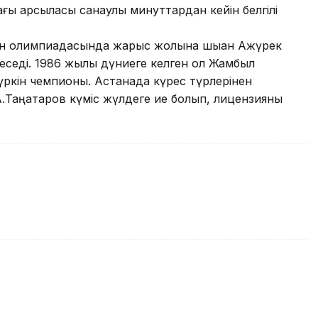
ы қарсыласы санаулы минуттардан кейін белгілі
он олимпиадасында жарыс жолына шыққан Ақжүрек
деседі. 1986 жылы дүниеге келген ол Жамбыл
үркін чемпионы. Астанада күрес түрлерінен
А.Таңатаров күміс жүлдеге ие болып, лицензияны