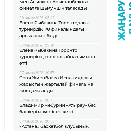
мен Асылжан Арыстанбекова
финалға шығу үшін таласады
08 тамыз 2026, 05:43
Елена Рыбакина Торонтодағы
турнирдің 1/8 финалындағы
қарсыласын білді
07 тамыз 2026, 23:20
Елена Рыбакина Торонто
турнирінің төртінші айналымына
өтті
07 тамыз 2026, 20:57
Соня Жиенбаева Испаниядағы
жарыстың жартылай финалына
жолдама алды
07 тамыз 2026, 20:40
Владимир Чебурин «Атырау» бас
бапкері қызметінен кетті
07 тамыз 2026, 20:38
«Астана» баскетбол клубының