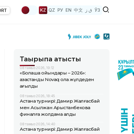
KZ
QZ
РУ
EN
中文
ق ز
ЎЗ
ORT
Тақырыпқа қатысты
08 тамыз 2026, 19:12
«Болашақ ойындары – 2026»:
қазақстандық Novaq қола жүлдеден
қағылды
08 тамыз 2026, 18:45
Астана турнирі: Дамир Жалғасбай
мен Асылжан Арыстанбекова
финалға жолдама алды
08 тамыз 2026, 14:40
Астана турнирі: Дамир Жалғасбай