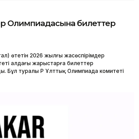
ер Олимпиадасына билеттер
ал) өтетін 2026 жылғы жасөспірімдер
еті алдағы жарыстарға билеттер
. Бұл туралы ҚР Ұлттық Олимпиада комитеті