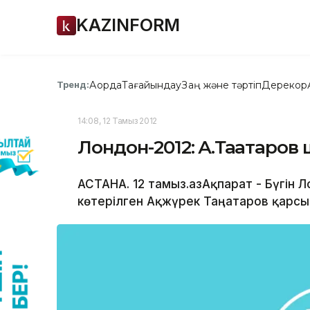
KAZINFORM
Ақорда
Тағайындау
Заң және тәртіп
Дерекқор
Тренд:
14:08, 12 Тамыз 2012
Лондон-2012: А.Таңатаро
АСТАНА. 12 тамыз.ҚазАқпарат - Бүгін
көтерілген Ақжүрек Таңатаров қарсы