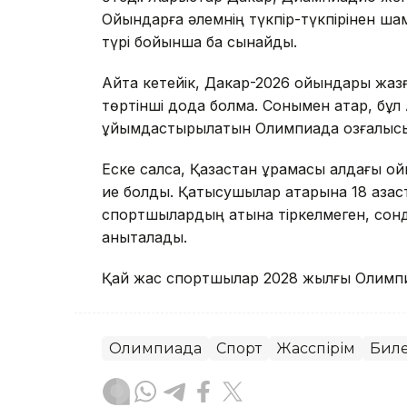
Ойындарға әлемнің түкпір-түкпірінен ш
түрі бойынша бақ сынайды.
Айта кетейік, Дакар-2026 ойындары жа
төртінші дода болмақ. Сонымен қатар, бұ
ұйымдастырылатын Олимпиада қозғалысына
Еске салсақ, Қазақстан құрамасы алдағы о
ие болды. Қатысушылар қатарына 18 қаза
спортшылардың атына тіркелмеген, сондық
анықталады.
Қай жас спортшылар 2028 жылғы Олим
Олимпиада
Спорт
Жасөспірім
Биле