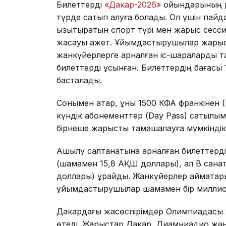
Билеттерді
«Дакар-2026»
ойындарының р
түрде сатып алуға болады. Ол үшін пайд
қызықтыратын спорт түрі мен жарыс сесс
жасауы қажет. Ұйымдастырушылар жарыс
жанкүйерлерге арналған іс-шараларды та
билеттерді ұсынған. Билеттердің бағас
басталады.
Сонымен қатар, құны 1500 КФА франкінен
күндік абонементтер (Day Pass) сатылым
бірнеше жарысты тамашалауға мүмкіндік 
Ашылу салтанатына арналған билеттерді
(шамамен 15,8 АҚШ доллары), ал B сана
доллары) құрайды. Жанкүйерлер аймақтары
ұйымдастырушылар шамамен бір миллион
Дакардағы жасөспірімдер Олимпиадасы 2
өтеді. Жарыстар Дакар, Диамниадио жә