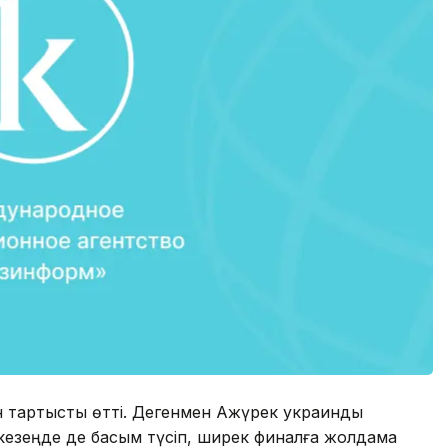
н тартысты өтті. Дегенмен Ақжүрек украиндық
кезеңде де басым түсіп, ширек финалға жолдама