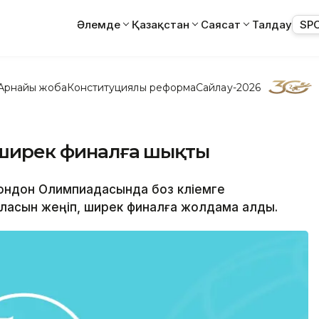
Әлемде
Қазақстан
Саясат
Талдау
SP
Арнайы жоба
Конституциялық реформа
Сайлау-2026
в ширек финалға шықты
 Лондон Олимпиадасында боз кліемге
ласын жеңіп, ширек финалға жолдама алды.