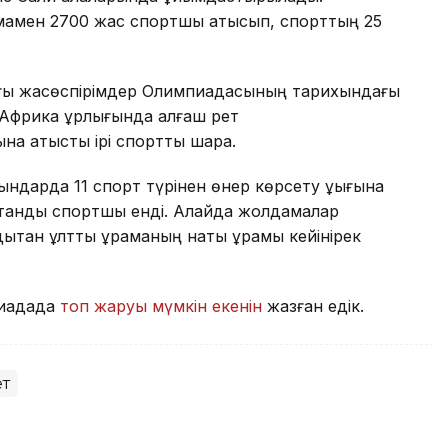
амамен 2700 жас спортшы қатысып, спорттың 25
зғы жасөспірімдер Олимпиадасының тарихындағы
л Африка құрлығында алғаш рет
 қатысты ірі спорттық шара.
йындарда 11 спорт түрінен өнер көрсету құқығына
қстандық спортшы енді. Алайда жолдамалар
тан ұлттық құраманың нақты құрамы кейінірек
пиадада
топ жаруы мүмкін екенін
жазған едік.
т