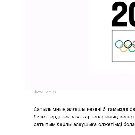
Фото: ҚР ҰОК
Сатылымның алғашқы кезеңі 6 тамызда ба
билеттерді тек Visa карталарының иелері
сатылым барлық қалаушыға қолжетімді бол