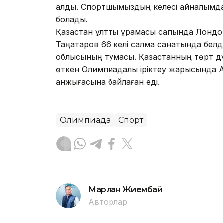
алды. Спортшымыздың келесі айналымдағ
болады.
Қазақстан ұлттық құрамасы сапында Лонд
Таңатаров 66 келі салмақ санатында бел
облысының тумасы. Қазақстанның төрт д
өткен Олимпиадалық іріктеу жарысында 
қанжығасына байлаған еді.
Олимпиада
Спорт
Марлан Жиембай
Авторлар