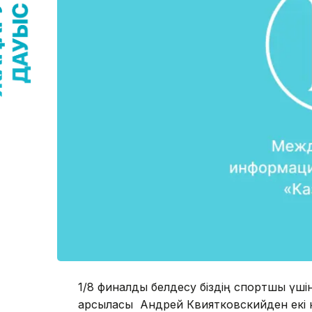
1/8 финалдық белдесу біздің спортшы үші
қарсыласы Андрей Квиятковскийден екі 