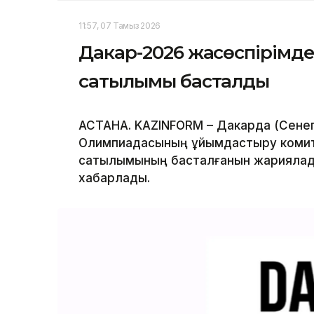
11:57, 07 Тамыз 2026
Дакар-2026 жасөспірімд
сатылымы басталды
АСТАНА. KAZINFORM – Дакарда (Сенег
Олимпиадасының ұйымдастыру комит
сатылымының басталғанын жариялады
хабарлады.