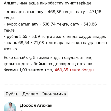
Алматының ақша айырбастау пункттерінде:
- доллар: сатып алу - 468,86 теңге, сату - 471,16
теңге;
- еуро: сатып алу - 538,74 теңге, сату - 543,88
теңге;
- рубль 5,55 - 5,69 теңге аралығында саудаланады.
- юань 68,54 - 71,08 теңге аралығында саудаланып
жатыр.
Еске салайық, 5 тамыз күндізгі сауда-саттық
қорытындысы бойынша доллардың орташа
бағамы 1,93 теңгеге түсіп,
469,85 теңге болды.
Рубль
Доллар
Экономика
Досбол Атажан