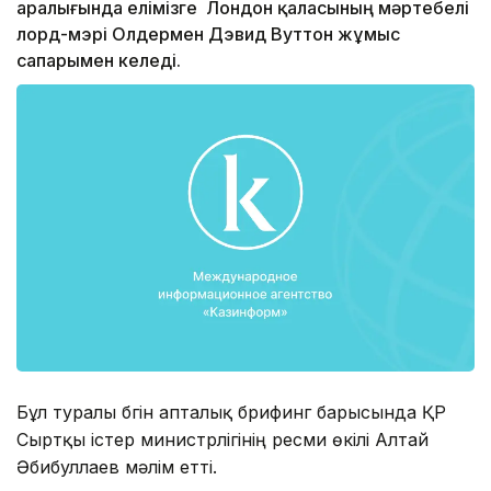
аралығында елімізге Лондон қаласының мәртебелі
лорд-мэрі Олдермен Дэвид Вуттон жұмыс
сапарымен келеді.
Бұл туралы бүгін апталық брифинг барысында ҚР
Сыртқы істер министрлігінің ресми өкілі Алтай
Әбибуллаев мәлім етті.