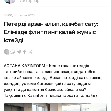
Авторлар
08:00, 06 Тамыз 2026
Пәтерді арзан алып, қымбат сату:
Елімізде флиппинг қалай жұмыс
істейді
АСТАНА.KAZINFORM – Кеше ғана шетелдік
тәжірибе саналған флиппинг Қазақстанда табыс
көзіне айналып келеді. Арзан пәтерді сатып алып,
жөндеп, үстеме бағамен қайта сату алдағы
уақытта да қалыпты бизнеске айнала ма?
Тақырыпты Kazinform тілшісі тарқата талдайды.