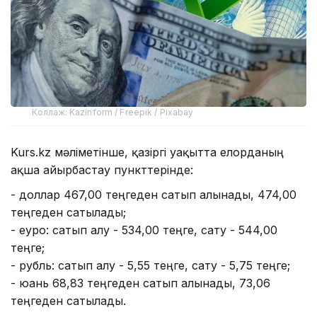
Коллаж: Kazinform / Freepik / Pixabay
Kurs.kz мәліметінше, қазіргі уақытта елорданың
ақша айырбастау пункттерінде:
- доллар 467,00 теңгеден сатып алынады, 474,00
теңгеден сатылады;
- еуро: сатып алу - 534,00 теңге, сату - 544,00
теңге;
- рубль: сатып алу - 5,55 теңге, сату - 5,75 теңге;
- юань 68,83 теңгеден сатып алынады, 73,06
теңгеден сатылады.