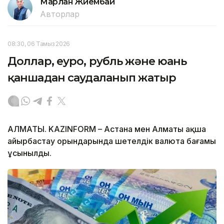
Марлан Жиембай
Авторлар
08:30, 06 Тамыз 2026
Доллар, еуро, рубль және юань
қаншадан саудаланып жатыр
АЛМАТЫ. KAZINFORM – Астана мен Алматы ақша
айырбастау орындарында шетелдік валюта бағамы
ұсынылды.