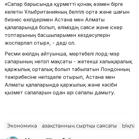
«Сапар барысында құрметті қонақ өзімен бірге
келетін Ұлыбританияның белгілі орта және шағын
бизнес өкілдерімен Астана мен Алматы
қалаларында болып, еліміздің саяси және іскер
топтарының басшыларымен кездесулерін
жоспарлап отыр», - деді ол.
Ресми өкілдің айтуынша, мәртебелі лорд-мэр
сапарының негізгі мақсаты - жетекші халықаралық
қаржылық орталық болып табылатын Лондонның
тәжірибесіне негізделе отырып, Астана мен
Алматы қалаларында қаржылық және кәсіби
қызмет салаларын одан әрі сапалы дамыту.
Экономика
Қазақстанның сыртқы саясаты
Ықпал