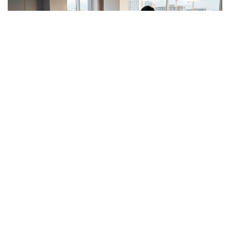
Фото: Kazinform / ЖИ
Нарық қалай қалыптасты?
Флиппинг АҚШ-та өткен ғасырдың 70–80
жылдарындағы экономикалық дағдарыс кезінде
пайда болып, кейін әлемнің көптеген еліне тарады.
Қазақстанда оның алғашқы белгілері 2000
жылдардың басында байқалды. Ол кезде тұрғын үй
құрылысы қарқынды жүріп, сұраныс жоғары