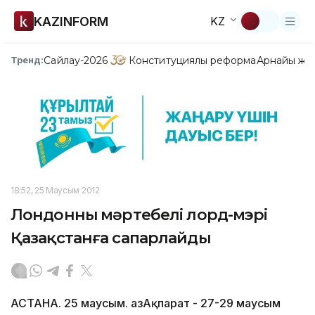
KAZINFORM
KZ
Сайлау-2026
Конституциялық реформа
Арнайы жо
Тренд:
18:52, 25 Маусым 2012
Лондонның мәртебелі лорд-мэрі
Қазақстанға сапарлайды
АСТАНА. 25 маусым. ҚазАқпарат - 27-29 маусым