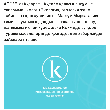
АҚТӨБЕ. ҚазАқпарат - Ақтөбе қаласына жұмыс
сапарымен келген Экология, геология және
табиғатты қорғау министрі Мағзұм Мырзағалиев
химия зауытының қалдығын залалсыздандыру,
жағымсыз иіспен күрес және Көкжиде су қоры
туралы мәселелерді де қозғады, деп хабарлайды
ҚазАқпарат тілшісі.