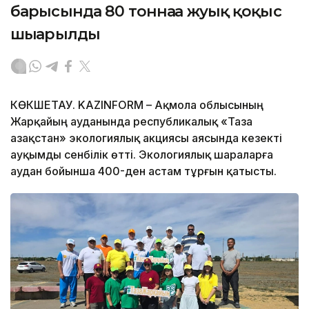
барысында 80 тоннаға жуық қоқыс
шығарылды
КӨКШЕТАУ. KAZINFORM – Ақмола облысының
Жарқайың ауданында республикалық «Таза
Қазақстан» экологиялық акциясы аясында кезекті
ауқымды сенбілік өтті. Экологиялық шараларға
аудан бойынша 400-ден астам тұрғын қатысты.