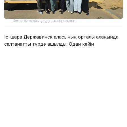
Фото: Жарқайың ауданының әкімдігі
Іс-шара Державинск қаласының орталық алаңында
салтанатты түрде ашылды. Одан кейін
қатысушылар орталық саябақтағы амфитеатрға
жиналып, «Туған жерге тағзым – ортадан
басталады» атты экологиялық квестке қатысты.
Интерактивті бағдарлама барысында қоршаған
ортаны қорғау, экологиялық мәдениетті
қалыптастыру, елді мекендердің тазалығы мен
абаттандырылуына ұқыпты қараудың маңыздылығы
кеңінен талқыланды.
Экологиялық акция «Таза болашақ» бастамасымен
жалғасты. Оның мақсаты – қоршаған ортаны қорғауға
қоғамның назарын аудару, туған өлкенің