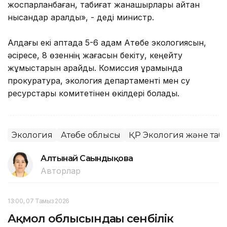
жоспарланбаған, табиғат жанашырлары айтқан
нысандар қаралды», - деді министр.
Алдағы екі аптада 5-6 адам Ақтөбе экологиясын,
әсіресе, 8 өзеннің жағасын бекіту, кеңейту
жұмыстарын қарайды. Комиссия құрамында
прокуратура, экология департаменті мен су
ресурстары комитетінен өкілдері болады.
Экология
Ақтөбе облысы
ҚР Экология және таби
Алтынай Сағындықова
Авторлар
13:00, 07 Тамыз 2026
Ақмол облысындағы сенбілік