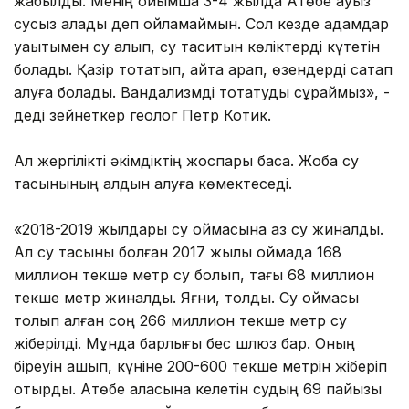
жабылды. Менің ойымша 3-4 жылда Ақтөбе ауыз
сусыз қалады деп ойламаймын. Сол кезде адамдар
уақытымен су алып, су таситын көліктерді күтетін
болады. Қазір тоқтатып, қайта қарап, өзендерді сақтап
қалуға болады. Вандализмді тоқтатуды сұраймыз», -
деді зейнеткер геолог Петр Котик.
Ал жергілікті әкімдіктің жоспары басқа. Жоба су
тасқынының алдын алуға көмектеседі.
«2018-2019 жылдары су қоймасына аз су жиналды.
Ал су тасқыны болған 2017 жылы қоймада 168
миллион текше метр су болып, тағы 68 миллион
текше метр жиналды. Яғни, толды. Су қоймасы
толып қалған соң 266 миллион текше метр су
жіберілді. Мұнда барлығы бес шлюз бар. Оның
біреуін ашып, күніне 200-600 текше метрін жіберіп
отырдық. Ақтөбе қаласына келетін судың 69 пайызы