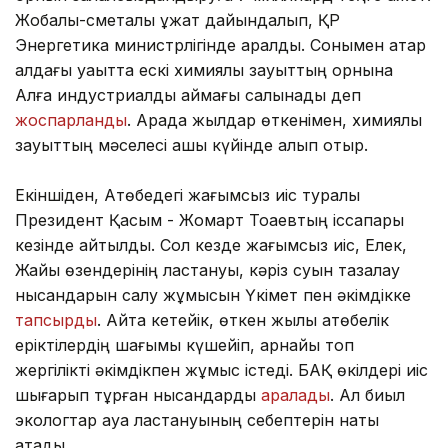
Жобалық-сметалық құжат дайындалып, ҚР
Энергетика министрлігінде қаралды. Сонымен қатар
алдағы уақытта ескі химиялық зауыттың орнына
Алға индустриалды аймағы салынады деп
жоспарланды
. Арада жылдар өткенімен, химиялық
зауыттың мәселесі ашық күйінде қалып отыр.
Екіншіден, Ақтөбедегі жағымсыз иіс туралы
Президент Қасым - Жомарт Тоқаевтың іссапары
кезінде айтылды. Сол кезде жағымсыз иіс, Елек,
Жайық өзендерінің ластануы, кәріз суын тазалау
нысандарын салу жұмысын Үкімет пен әкімдікке
тапсырды
. Айта кетейік, өткен жылы ақтөбелік
еріктілердің шағымы күшейіп, арнайы топ
жергілікті әкімдікпен жұмыс істеді. БАҚ өкілдері иіс
шығарып тұрған нысандарды
аралады
. Ал биыл
экологтар ауа ластануының себептерін нақты
атады.