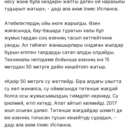
кесу және бұлақ көздерін жапты деген ой наразылық
тудырып жатыр», - деді қала әкімі Ілияс Испанов.
Ақтөбеліктердің ойы екіге жарылды. Өзен
жағасында, бау-бақшада тұратын халық бұл
жұмыстардан соң өзеннің тасып кетпейтініне
қуанды. Ал табиғат жанашырлары ондаған жылдар
бұрын егілген талдарды сақтап қалуды қолдайды.
Техникалық негіздеме бойынша өзеннің ені 15
метрден 50 метрге дейін кеңейтіліп жатыр.
«Қазір 50 метрге су жетпейді. Бірақ алдағы уақытта
су көп жиналса, су қоймасында төтенше жағдай
болса осы жұмысымыздың тиімділігі көрінеді. Су
іркілмей, өтіп кетеді. Апат айтып келмейді. 2017
жыл осыған дәлел. Төтенше жағдайдар қызметі де
екі өзеннің тоғысқан тұсын кеңейтуді сұрады», -
деді қала әкімі Ілияс Испанов.