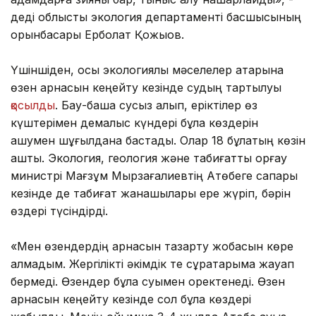
деді облыстық экология департаменті басшысының
орынбасары Ерболат Қожықов.
Үшіншіден, осы экологиялық мәселелер қатарына
өзен арнасын кеңейту кезінде судың тартылуы
қосылды
. Бау-бақша сусыз қалып, еріктілер өз
күштерімен демалыс күндері бұлақ көздерін
ашумен шұғылдана бастады. Олар 18 бұлақтың көзін
ашты. Экология, геология және табиғатты қорғау
министрі Мағзұм Мырзағалиевтің Ақтөбеге сапары
кезінде де табиғат жанашылары ере жүріп, бәрін
өздері түсіндірді.
«Мен өзендердің арнасын тазарту жобасын көре
алмадым. Жергілікті әкімдік те сұрақтарыма жауап
бермеді. Өзендер бұлақ суымен қоректенеді. Өзен
арнасын кеңейту кезінде сол бұлақ көздері