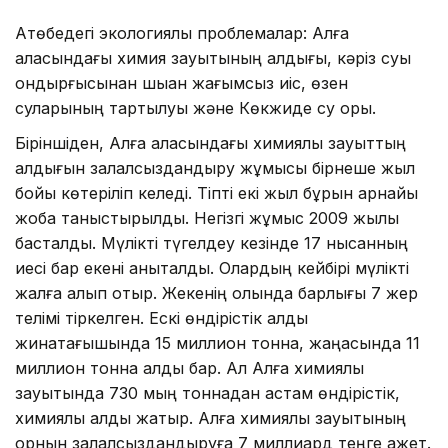
Ақтөбедегі экологиялық проблемалар: Алға
қаласындағы химия зауытының қалдығы, кәріз суы
қондырғысынан шыққан жағымсыз иіс, өзен
суларының тартылуы және Көкжиде су қоры.
Біріншіден, Алға қаласындағы химиялық зауыттың
қалдығын залалсыздандыру жұмысы бірнеше жыл
бойы көтеріліп келеді. Тіпті екі жыл бұрын арнайы
жоба таныстырылды. Негізгі жұмыс 2009 жылы
басталды. Мүлікті түгелдеу кезінде 17 нысанның
иесі бар екені анықталды. Олардың кейбірі мүлікті
жалға алып отыр. Жекенің қолында барлығы 7 жер
телімі тіркелген. Ескі өндірістік қалдық
жинақтағышында 15 миллион тонна, жаңасында 11
миллион тонна қалдық бар. Ал Алға химиялық
зауытында 730 мың тоннадан астам өндірістік,
химиялық қалдық жатыр. Алға химиялық зауытының
орнын залалсыздандыруға 7 миллиард теңге қажет.