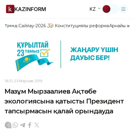
KAZINFORM
KZ
Сайлау-2026
Конституциялық реформа
Арнайы жо
Тренд:
19:21, 23 Маусым 2019
Мағзұм Мырзағалиев Ақтөбе
экологиясына қатысты Президент
тапсырмасын қалай орындауда