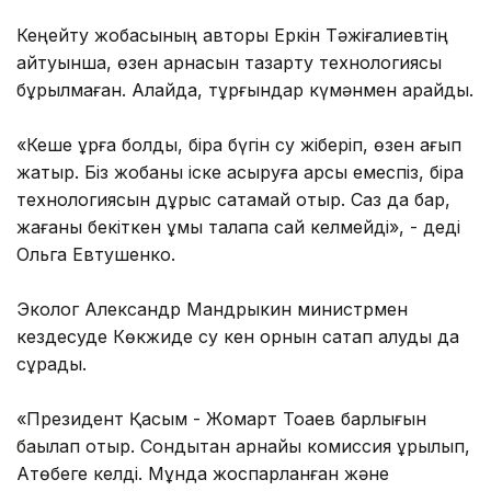
Кеңейту жобасының авторы Еркін Тәжіғалиевтің
айтуынша, өзен арнасын тазарту технологиясы
бұрылмаған. Алайда, тұрғындар күмәнмен қарайды.
«Кеше құрғақ болды, бірақ бүгін су жіберіп, өзен ағып
жатыр. Біз жобаны іске асыруға қарсы емеспіз, бірақ
технологиясын дұрыс сақтамай отыр. Саз да бар,
жағаны бекіткен құмы талапқа сай келмейді», - деді
Ольга Евтушенко.
Эколог Александр Мандрыкин министрмен
кездесуде Көкжиде су кен орнын сақтап қалуды да
сұрады.
«Президент Қасым - Жомарт Тоқаев барлығын
бақылап отыр. Сондықтан арнайы комиссия құрылып,
Ақтөбеге келді. Мұнда жоспарланған және