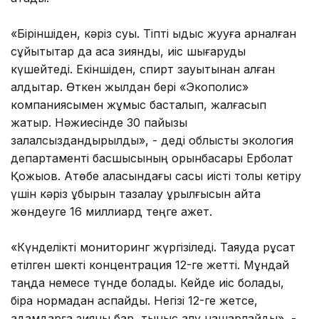
«Біріншіден, кәріз суы. Тіпті ыдыс жууға арналған
сұйықтықтар да аса зиянды, иіс шығаруды
күшейтеді. Екіншіден, спирт зауытынан қалған
қалдықтар. Өткен жылдан бері «Экополис»
компаниясымен жұмыс басталып, жалғасып
жатыр. Нәжиесінде 30 пайызы
залалсыздандырылды», - деді облыстық экология
департаменті басшысының орынбасары Ерболат
Қожықов. Ақтөбе қаласындағы сасық иісті толық кетіру
үшін кәріз құбырын тазалау құрылғысын қайта
жөндеуге 16 миллиард теңге қажет.
«Күнделікті мониторинг жүргізіледі. Таяуда рұқсат
етілген шекті концентрация 12-ге жетті. Мұндай
таңда немесе түнде болады. Кейде иіс болады,
бірақ нормадан аспайды. Негізі 12-ге жетсе,
адамдарға зияны бар, тыныс алу нашарлайды», -