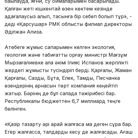
бақылауда, яғни, су қоймаларымен басқарылады.
Қалған жеті кішкентай өзен көктем кезінде
қадағалаусыз қалып, тасқынға бір себеп болып тұр», -
деді «Қарсушар» РМК облыстық филиал директоры
Әділжан Ализақ.
Ақтөбеге жұмыс сапарымен келген экология,
геология және табиғатты қорғау министрі Мағзұм
Мырзағалиевке қала әкімі Ілияс Испанов жергілікті
жердегі жұмысты түсіндіріп берді. Қарғалы, Жаман
Қарғалы, Сазды, Бұтақ, Елек, Тамды, Песчанка
өзендерінің арнасын төрт компания кеңейтіп
жатыр. Бәрінің де бұл салада тәжірибесі бар.
Республикалық бюджеттен 6,7 миллиард теңге
бөлінген.
«Қазір тазарту әрі қарай жалғаса ма деген сұрақ бар.
Егер жалғасса, талдарды кесу де жалғасады. Ағаш