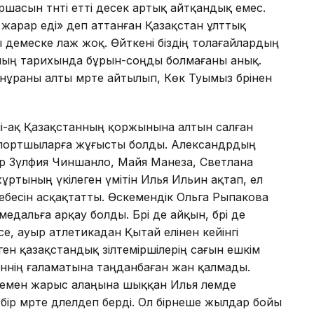
шасын тәнті етті десек артық айтқандық емес.
 жарар еді» деп аттанған Қазақстан ұлттық
 демеске лаж жоқ. Өйткені біздің толағайлардың
анның тарихында бұрын-соңды болмағаны анық.
раны алты мәрте айтылып, Көк Туымыз бәрінен
і-ақ Қазақстанның қоржынына алтын салған
спортшыларға жұғысты болды. Александрдың
ер Зүлфия Чиншанло, Майя Манеза, Светлана
ртының үкілеген үмітін Илья Ильин ақтап, ел
ебесін асқақтатты. Өскемендік Ольга Рыпакова
дальға арқау болды. Бәрі де айқын, бәрі де
е, ауыр атлетикадан Қытай елінен кейінгі
ен қазақстандық зілтеміршілерің сағын ешкім
ннің ғаламатына таңданбаған жан қалмады.
емен жарыс алаңына шыққан Илья әлемде
бір мәрте дәлелдеп берді. Ол бірнеше жылдар бойы