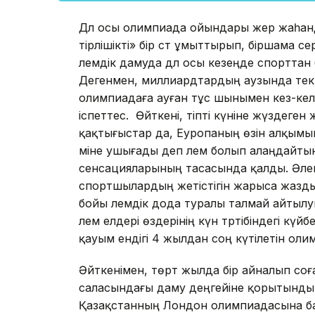
Дәл осы олимпиада ойындары жер жаһанд
тірлішікті» бір сәт ұмыттырып, біршама с
әлемдік дамуда дәл осы кезеңде спорттан 
Дегенмен, миллиардтардың аузында тек 
олимпиадаға ауған тұс шынымен кез-кел
іспеттес. Өйткені, тіпті күніне жүздеге
қақтығыстар да, Еуропаның өзін алқымы
міне ушығады деп әлем болып алаңдайты
сенсацияларының тасасында қалды. Әлем
спортшылардың жетістігін жарыса жазды
бойы әлемдік дода туралы талмай айтылу
әлем елдері өздерінің күн тәртібіндегі кү
қауым ендігі 4 жылдан соң күтілетін оли
Әйткенімен, төрт жылда бір айналып соғ
саласындағы даму деңгейіне қорытынды 
Қазақстанның Лондон олимпиадасына ба