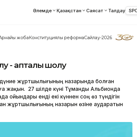
Әлемде
Қазақстан
Саясат
Талдау
SP
Арнайы жоба
Конституциялық реформа
Сайлау-2026
алу - апталық шолу
ім дүние жұртшылығының назарында болған
а жақын. 27 шілде күні Тұманды Альбионда
а ойындары енді екі күннен соң өз түндігін
аһан жұртшылығының назарын өзіне аударатын