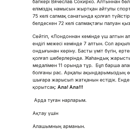
бапкері Вячеслав Со­кирко. Алтыннан бө
еліміздің намысын жыртқан айтулы спор
75 келі салмақ санатында қолғап түйісті
белдескен 72 келі салмақтағы палуан қы
Сөйтіп, «Лондоннан кемінде үш алтын а
ендігі межесі кемінде 7 алтын. Сол арқы
ондығынан көріну. Басты үміт бүгін, ер
қолғап шеберлерінде. Жаһандық жарыстың
медалімен 11 орында тұр. Бұл барша а
болғаны рас. Арқалы ақындарымыздың өз
шығара жарысып жатқанын естідік. Енде
қорытсақ:
Алға! Алға!!!
Арда туған нарларым.
Ақтау үшін
Алашымның арманын.