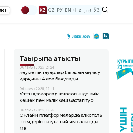
KZ
QZ
РУ
EN
中文
ق ز
ЎЗ
ORT
Тақырыпқа қатысты
06 тамыз 2026, 21:24
Әлеуметтік тауарлар бағасының өсу
қарқыны 4 есе баяулады
06 тамыз 2026, 19:41
Ұлттық тауарлар каталогында киім-
кешек пен көлік көш бастап тұр
06 тамыз 2026, 17:25
Онлайн платформаларда алкоголь
өнімдерін сатуға тыйым салынды
ма