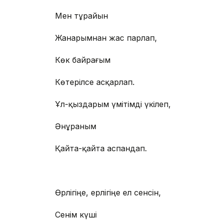
Мен тұрайын
Жанарымнан жас парлап,
Көк байрағым
Көтерілсе асқарлап.
Ұл-қыздарым үмітімді үкілеп,
Әнұраным
Қайта-қайта аспандап.
Өрлігіңе, ерлігіңе ел сенсін,
Сенім күші