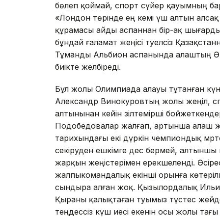
бөлеп қоймай, спорт сүйер қауымның бар
«Лондон төрінде ең кемі үш алтын алсақ
құрамасы айды аспаннан бір-ақ шығарды
бұндай ғаламат жеңісі тәуелсіз Қазақст
Тұманды Альбион аспанында алаштың Әнұ
биікте желбіреді.
Бұл жолы Олимпиада алауы тұтанған күн
Александр Винокуровтың жолы жеңіл, 
алтынынан кейін зілтемірші бойжеткенд
Подобедовалар жалғап, артынша алаш жұ
тарихындағы екі дүркін чемпиондық мәрт
секіруден ешкімге дес бермей, алтыншы ме
жарқын жеңістерімен ерекшеленді. Әсірес
жалпыкомандалық екінші орынға көтерілг
сындыра алған жоқ. Қызылордалық Ильи
Қыраны қалықтаған туымыз түстес жейд
теңдессіз күш иесі екенін осы жолы тағы 