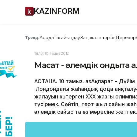
KAZINFORM
Ақорда
Тағайындау
Заң және тәртіп
Дерекқор
Тренд:
18:16, 10 Тамыз 2012
Мақсат - әлемдік ондықта қ
АСТАНА. 10 тамыз. ҚазАқпарат - Дүй
Лондондағы жаһандық дода аяқталуғ
жалауын көтерген ХХХ жазғы олимпиад
түсірмек. Сөйтіп, төрт жыл сайын ж
әлемдік сайыс та өз мәресіне жетпек.