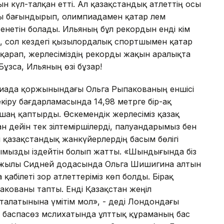
ын күл-талқан етті. Ал қазақстандық атлеттің осы
ты бағындырып, олимпиадамен қатар әлем
енетін болады. Ильяның бұл рекордын енді кім
ен, сол кездегі қызылордалық спортшымен қатар
қарап, жерлесіміздің рекорды жақын аралықта
ұзса, Ильяның өзі бұзар!
иада қоржынындағы Ольга Рыпакованың еншісі
кіру бағдарлама­сында 14,98 метрге бір-ақ
шаң қаптырды. Өскемендік жерлесіміз қазақ
ан дейін тек зілтеміршілерді, палуандарымыз бен
қазақстандық жанкүйерлердің басым бөлігі
рымызды іздейтін болып жатты. «Шындығында біз
00 жылы Сидней додасында Ольга Шишигина алтын
 қабілеті зор атлет­тері­міз көп болды. Бірақ
пакованы тапты. Енді Қазақстан жеңіл
сталатынына үмітім мол», - деді Лон­дондағы
н бас­пасөз мәслихатында ұлттық құраманың бас