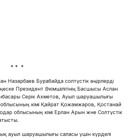
*
н Назарбаев Бурабайда солтүстік өңірлерді
Кеңеске Президент Әкімшілігінің Басшысы Аслан
ынбасары Серік Ахметов, Ауыл шаруашылығы
облысының әкімі Қайрат Қожамжаров, Қостанай
одар облысының әкімі Ерлан Арын және Солтүстік
қатысты.
лық ауыл шаруашылығы саласы үшін күрделі