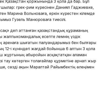
лек Қазақстан қоржынында 3 қола да бар. Бұл
тшылар: грек-рим күресінен Даниял Гаджиевке,
рген Марина Вольноваға, еркін күрестен кілемде
зымыз Гузель Манюроваға тиесілі.
лсақ» деп аттанған қазақстандық құраманың
лы жалпыкомандалық есепте әлемнің үздік
тең аренаға шығатын палуандарымыз бен былғары
 12-і күніндегі жағдай бойынша 6 алтын 3 қола
лаш жұртының абыройын асқақтатқан аламан
і тау көтерген толағайлар құрметіне арнап жыр
ше, сөзді ақын Маралтай Райымбектің өлеңімен