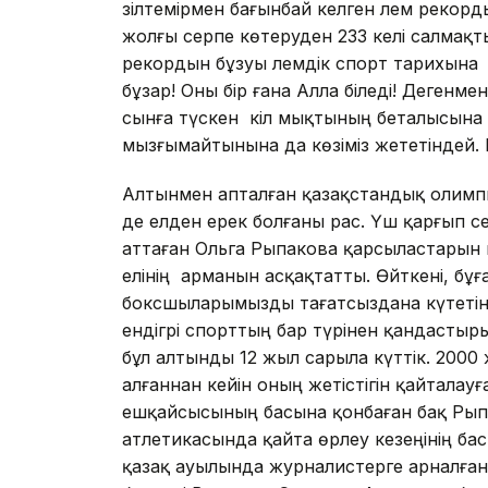
зілтемірмен бағынбай келген әлем рекорд
жолғы серпе көтеруден 233 келі салмақ
рекордын бұзуы әлемдік спорт тарихына 
бұзар! Оны бір ғана Алла біледі! Дегенм
сынға түскен кіл мықтының беталысына 
мызғымайтынына да көзіміз жететіндей. Б
Алтынмен апталған қазақстандық олимп
де елден ерек болғаны рас. Үш қарғып се
аттаған Ольга Рыпакова қарсыластарын 
елінің арманын асқақтатты. Өйткені, бұғ
боксшыларымызды тағатсыздана күтетін 
ендігәрі спорттың бар түрінен қандасты
бұл алтынды 12 жыл са­рыла күттік. 20
ал­ғаннан кейін оның жетістігін қай­талауға
ешқай­сы­сы­ның басына қонбаған бақ Ры
атлетикасында қайта өр­леу кезеңінің ба
қазақ ауы­лында жур­налистерге арналға