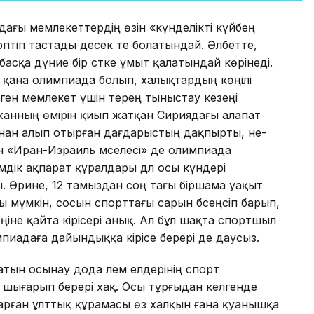
ағы мемлекеттердің өзін «күнделікті күйбең
ергітіп тастады десек те болатындай. Әлбетте,
басқа дүние бір сәтке ұмыт қалатындай көрінеді.
қана олимпиада болып, халықтардың көңілі
ген мемлекет үшін терең тыныстау кезеңі
н жанның өмірін қиып жатқан Сириядағы алапат
нан алып отырған дағдарыстың дақпырты, әне-
н «Иран-Израиль мәселесі» де олимпиада
дік ақпарат құралдары дәл осы күндері
. Әрине, 12 тамыздан соң тағы біршама уақыт
ы мүмкін, сосын спорттағы сарын бәсеңсіп барып,
йбеңіне қайта кірісері анық. Ал бұл шақта спортшыл
мпиадаға дайындыққа кірісе берері де даусыз.
атын осынау дода әлем елдерінің спорт
шығарып берері хақ. Осы тұрғыдан келгенде
рған ұлттық құрамасы өз халқын ғана қуанышқа