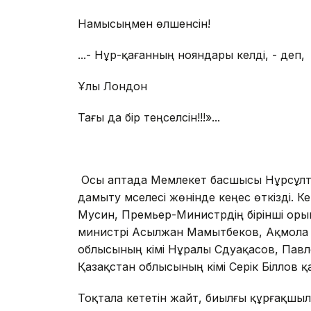
Намысыңмен өлшенсін!
...- Нұр-қағанның нояндары келді, - деп,
Ұлы Лондон
Тағы да бір теңселсін!!!»...
* * 
Осы аптада Мемлекет басшысы Нұрсұлта
дамыту мәселесі жөнінде кеңес өткізді. 
Мусин, Премьер-Министрдің бірінші ор
министрі Асылжан Мамытбеков, Ақмола 
облысының әкімі Нұралы Сәдуақасов, Павл
Қазақстан облысының әкімі Серік Біләлов 
Тоқтала кететін жайт, биылғы құрғақшы