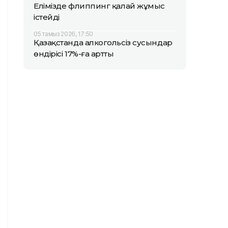
Елімізде флиппинг қалай жұмыс
істейді
05 тамыз 2026, 17:50
Қазақстанда алкогольсіз сусындар
өндірісі 17%-ға артты