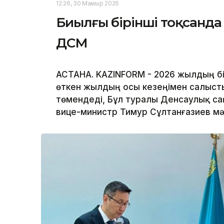
12:26, 30 Мамыр 2026
Биылғы бірінші тоқсанда 
ДСМ
АСТАНА. KAZINFORM - 2026 жылдың б
өткен жылдың осы кезеңімен салысты
төмендеді, Бұл туралы Денсаулық сақ
вице-министр Тимур Сұлтанғазиев мә