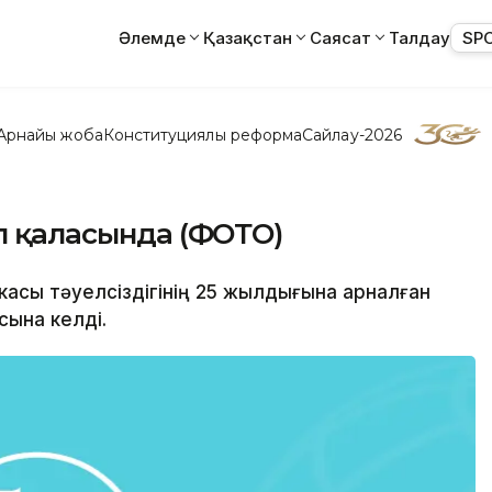
Әлемде
Қазақстан
Саясат
Талдау
SP
Арнайы жоба
Конституциялық реформа
Сайлау-2026
ал қаласында (ФОТО)
икасы тәуелсіздігінің 25 жылдығына арналған
сына келді.