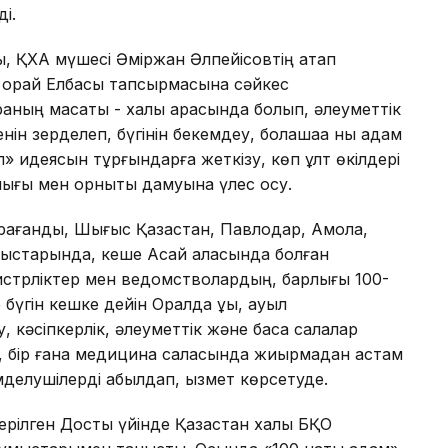
ді.
, ҚХА мүшесі Әміржан Әлпейісовтің атап
а орай Елбасы тапсырмасына сәйкес
ның мақсаты - халық арасында болып, әлеуметтік
ін зерделеп, бүгінін бекемдеу, болашаққа нық қадам
л» идеясын тұрғындарға жеткізу, көп ұлт өкілдері
лығы мен орнықты дамуына үлес қосу.
рағанды, Шығыс Қазақстан, Павлодар, Ақмола,
блыстарында, кеше Ақсай қаласында болған
истрліктер мен ведомстволардың, барлығы 100-
үгін кешке дейін Оралда құқық, ауыл
, кәсіпкерлік, әлеуметтік және басқа салалар
ы, бір ғана медицина саласында жиырмадан астам
мделушілерді қабылдап, қызмет көрсетуде.
ілген Достық үйінде Қазақстан халқы БҚО