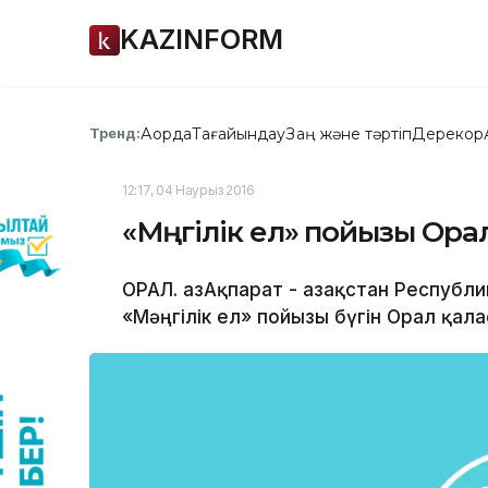
KAZINFORM
Ақорда
Тағайындау
Заң және тәртіп
Дерекқор
Тренд:
12:17, 04 Наурыз 2016
«Мәңгілік ел» пойызы Ор
ОРАЛ. ҚазАқпарат - Қазақстан Республ
«Мәңгілік ел» пойызы бүгін Орал қала