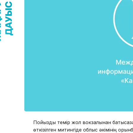
Пойызды темір жол вокзалынан батысқазақ
өткізілген митингіде облыс әкімінің ор