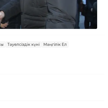
сы
Тәуелсіздік күні
Мәңгілік Ел