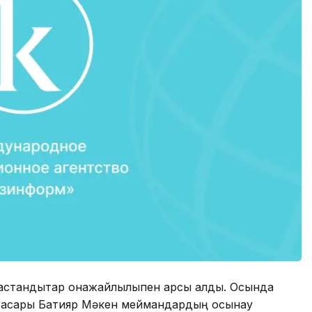
стандықтар қонақжайлылықпен қарсы алды. Осында
ынбасары Бақтияр Мәкен меймандардың осынау