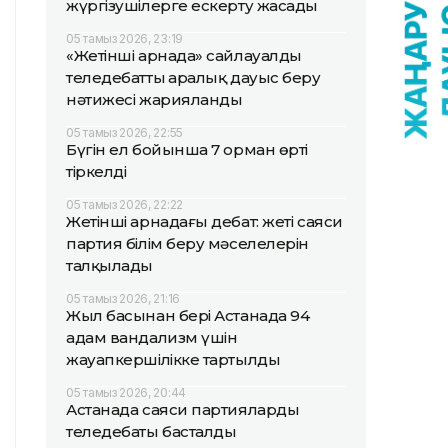
жүргізушілерге ескерту жасады
05 тамыз 2026, 23:19
«Жетінші арнада» сайлауалды
теледебаттың аралық дауыс беру
нәтижесі жарияланды
05 тамыз 2026, 22:55
Бүгін ел бойынша 7 орман өрті
тіркелді
05 тамыз 2026, 22:22
Жетінші арнадағы дебат: жеті саяси
партия білім беру мәселелерін
талқылады
05 тамыз 2026, 21:16
Жыл басынан бері Астанада 94
адам вандализм үшін
жауапкершілікке тартылды
05 тамыз 2026, 20:44
Астанада саяси партиялардың
теледебаты басталды