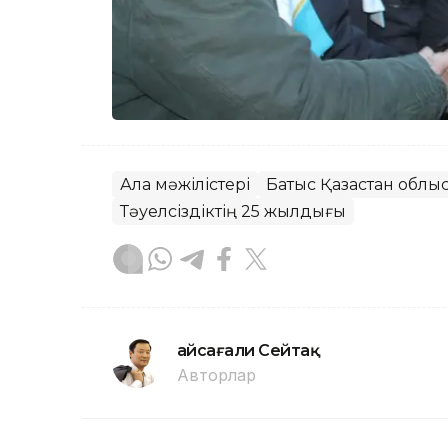
Алқа мәжілістері
Батыс Қазақстан облы
Тәуелсіздіктің 25 жылдығы
Ғайсағали Сейтақ
Авторлар