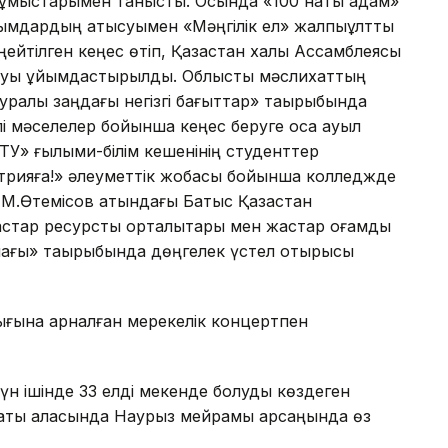
жұмыстарымен танысты. Осында «100 нақты қадам»
ымдардың қатысуымен «Мәңгілік ел» жалпыұлттық
ңейтілген кеңес өтіп, Қазақстан халқы Ассамблеясы
лдауы ұйымдастырылды. Облыстық мәслихаттың
уралы заңдағы негізгі бағыттар» тақырыбында
лі мәселелер бойынша кеңес беруге қоса ауыл
У» ғылыми-білім кешенінің студенттер
стрияға!» әлеуметтік жобасы бойынша колледжде
, М.Өтемісов атындағы Батыс Қазақстан
стар ресурстық орталықтары мен жастар қоғамдық
ашағы» тақырыбында дөңгелек үстел отырысы
дығына арналған мерекелік концертпен
 күн ішінде 33 елді мекенде болуды көздеген
маты қаласында Наурыз мейрамы қарсаңында өз