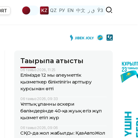
KZ
QZ
РУ
EN
中文
ق ز
ЎЗ
ORT
Тақырыпқа қатысты
06 тамыз 2026, 11:25
Елімізде 12 мың әлеуметтік
қызметкер біліктілігін арттыру
курсынан өтті
06 тамыз 2026, 09:33
Ұлттық ұланның әскери
бөлімдерінде 40-қа жуық егіз жұп
қызмет етіп жүр
06 тамыз 2026, 09:06
СҚО-да жол жабылды: ҚазАвтоЖол