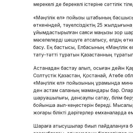
мерекелі де берекелі істеріне сәттілік тіле
«Мәңгілік ел» пойызы штабының басшысы
өткеніндей, тәуелсіздіктің 25 жылдығын
ұйымдастырылған саяси маңызы зор шара
мәселелерді шешуге атсалысу, елдің өткен
басу. Ең бастысы, Елбасының «Мәңгілік е
тату-тәтті тұратын Қазақстанның тұрақты
Астанадан бастау алып, осыған дейін Қа
Солтүстік Қазақстан, Қостанай, Ақтөбе о
«Мәңгілік ел» пойызының құрамында мин
ден астам саланың мамандары бар. Олар б
шаруашылығы, денсаулық сақтау, білім беру
бойынша ақыл-кеңестерін береді. Мысал
жоғары білікті дәрігерлер емханаларда е
Шараға қатысушылар биыл пайдалануға бер