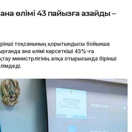
ана өлімі 43 пайызға азайды –
ірінші тоқсанының қорытындысы бойынша
рғанда ана өлімі көрсеткіші 43%-ға
тау министрлігінің алқа отырысында бірінші
лімдеді.