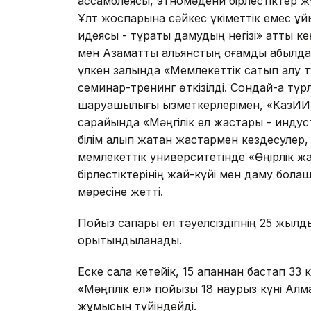
ассамблеясы, этномәдени бірлестіктер 
Ұлт жоспарына сәйкес үкіметтік емес ұй
идеясы - тұрақты дамудың негізі» атты ке
мен Азаматтық альянстың қоғамдық қабы
үлкен залында «Мемлекеттік сатып алу т
семинар-тренинг өткізілді. Сондай-ақ түр
шаруашылығы қызметкерлерімен, «КазИИТ
сарайында «Мәңгілік ел жастары - инду
білім алып жатқан жастармен кездесулер
мемлекеттік университетінде «Өңірлік жа
бірлестіктерінің жай-күйі мен даму бол
мәресіне жетті.
Пойыз сапары ел тәуелсіздігінің 25 жыл
қорытындыланады.
Еске сала кетейік, 15 ақпаннан бастап 33
«Мәңгілік ел» пойызы 18 наурыз күні Ал
жұмысын түйіндейді.