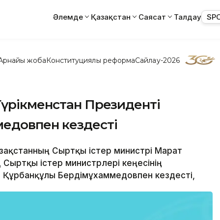
Әлемде
Қазақстан
Саясат
Талдау
SP
Арнайы жоба
Конституциялық реформа
Сайлау-2026
Түрікменстан Президенті
едовпен кездесті
Қазақстанның Сыртқы істер министрі Марат
Д Сыртқы істер министрлері кеңесінің
і Құрбанқұлы Бердімұхаммедовпен кездесті,