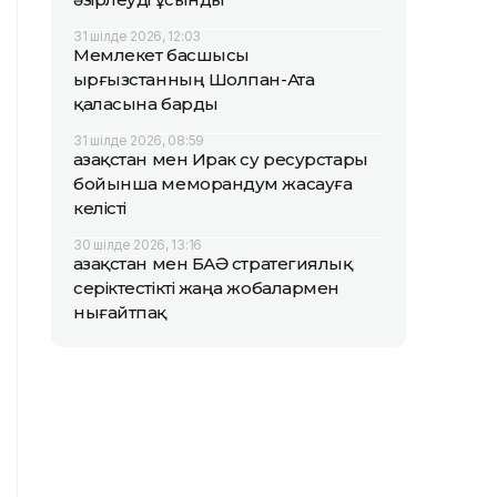
31 шілде 2026, 12:03
Мемлекет басшысы
Қырғызстанның Шолпан-Ата
қаласына барды
31 шілде 2026, 08:59
Қазақстан мен Ирак су ресурстары
бойынша меморандум жасауға
келісті
30 шілде 2026, 13:16
Қазақстан мен БАӘ стратегиялық
серіктестікті жаңа жобалармен
нығайтпақ