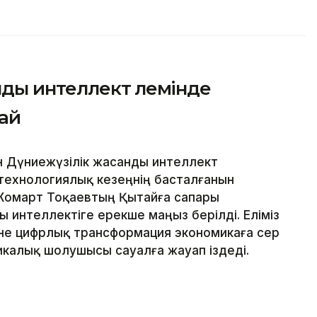
ы интеллект әлемінде
ай
н Дүниежүзілік жасанды интеллект
технологиялық кезеңнің басталғанын
Жомарт Тоқаевтың Қытайға сапары
интеллектіге ерекше маңыз берілді. Еліміз
әне цифрлық трансформация экономикаға әсер
тикалық шолушысы сауалға жауап іздеді.