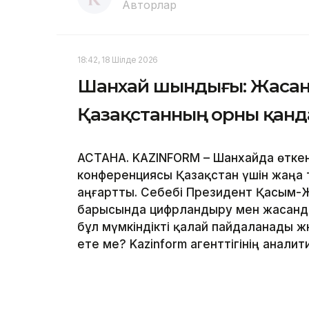
Авторлар
18:42, 18 Шілде 2026
Шанхай шындығы: Жасанд
Қазақстанның орны қанд
АСТАНА. KAZINFORM – Шанхайда өтке
конференциясы Қазақстан үшін жаңа 
аңғартты. Себебі Президент Қасым-
барысында цифрландыру мен жасанды 
бұл мүмкіндікті қалай пайдаланады ж
ете ме? Kazinform агенттігінің анали