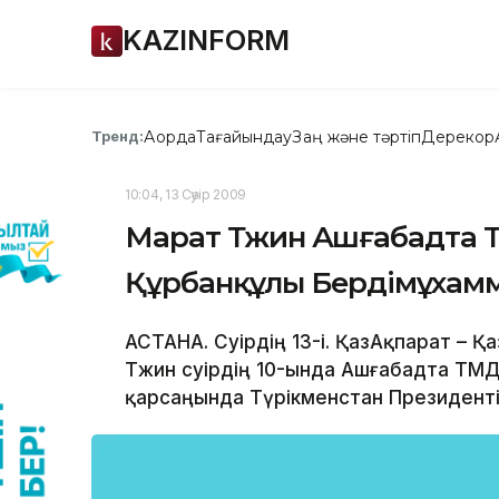
KAZINFORM
Ақорда
Тағайындау
Заң және тәртіп
Дерекқор
Тренд:
10:04, 13 Сәуір 2009
Марат Тәжин Ашғабадта 
Құрбанқұлы Бердімұхамм
АСТАНА. Сәуірдің 13-і. ҚазАқпарат – 
Тәжин сәуірдің 10-ында Ашғабадта ТМ
қарсаңында Түрікменстан Президент