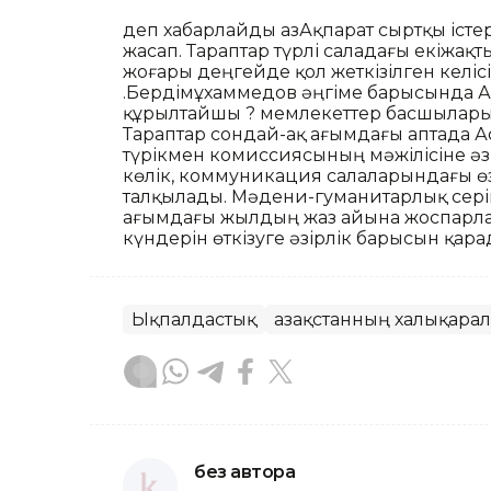
деп хабарлайды ҚазАқпарат сыртқы іст
жасап. Тараптар түрлі саладағы екіжақ
жоғары деңгейде қол жеткізілген келі
Қ.Бердімұхаммедов әңгіме барысында 
құрылтайшы ? мемлекеттер басшылары
Тараптар сондай-ақ ағымдағы аптада А
түрікмен комиссиясының мәжілісіне әзі
көлік, коммуникация салаларындағы 
талқылады. Мәдени-гуманитарлық серікт
ағымдағы жылдың жаз айына жоспарлан
күндерін өткізуге әзірлік барысын қара
Ықпалдастық
Қазақстанның халықарал
без автора