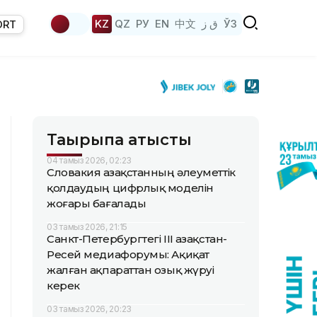
KZ
QZ
РУ
EN
中文
ق ز
ЎЗ
ORT
Тақырыпқа қатысты
04 тамыз 2026, 02:23
Словакия Қазақстанның әлеуметтік
қолдаудың цифрлық моделін
жоғары бағалады
03 тамыз 2026, 21:15
Санкт-Петербургтегі III Қазақстан-
Ресей медиафорумы: Ақиқат
жалған ақпараттан озық жүруі
керек
03 тамыз 2026, 20:23