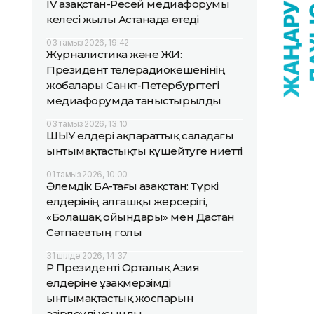
IV Қазақстан-Ресей медиафорумы
келесі жылы Астанада өтеді
03 тамыз 2026, 19:42
Журналистика және ЖИ:
Президент телерадиокешенінің
жобалары Санкт-Петербургтегі
медиафорумда таныстырылды
03 тамыз 2026, 13:10
ШЫҰ елдері ақпараттық саладағы
ынтымақтастықты күшейтуге ниетті
01 тамыз 2026, 10:00
Әлемдік БАҚ-тағы Қазақстан: Түркі
елдерінің алғашқы жерсерігі,
«Болашақ ойындары» мен Дастан
Сәтпаевтың голы
31 шілде 2026, 14:37
ҚР Президенті Орталық Азия
елдеріне ұзақмерзімді
ынтымақтастық жоспарын
әзірлеуді ұсынды