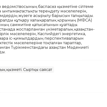
ер ведомствосының баспасөз қызметіне сілтеме
ты ынтымақтастықты тереңдету мәселелерін,
сімдердің жүзеге асырылу барысын талқылады.
Аралды құтқару халықаралық қорының (МФСА)
ның саммитіне қатысатынын қуаттады.
станада жоспарланған үкіметаралық қазақстан-
рлік мәселелерін, Каспийдегі энергетика,
өзара іс-қимылдардың перспективаларын
естік мәселелеріне тоқталған тараптар,
ған Түрікменстандағы Қазақстан Мәдениеті
ды.
ық қызметі. Сыртқы саясат