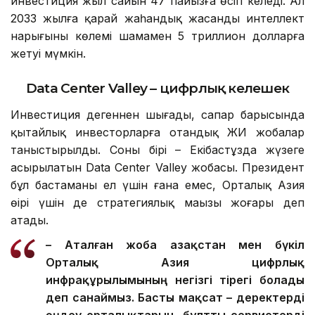
инвестиция жыл сайын 47 пайызға өсіп келеді. Ал
2033 жылға қарай жаһандық жасанды интеллект
нарығының көлемі шамамен 5 триллион долларға
жетуі мүмкін.
Data Center Valley – цифрлық келешек
Инвестиция дегеннен шығады, сапар барысында
қытайлық инвесторларға отандық ЖИ жобалар
таныстырылды. Соның бірі – Екібастұзда жүзеге
асырылатын Data Center Valley жобасы. Президент
бұл бастаманы ел үшін ғана емес, Орталық Азия
өңірі үшін де стратегиялық маңызы жоғары деп
атады.
– Аталған жоба Қазақстан мен бүкіл
Орталық Азия цифрлық
инфрақұрылымының негізгі тірегі болады
деп санаймыз. Басты мақсат – деректерді