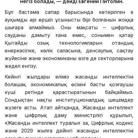
негіз болады, — дейді Евгений Питолин.
Бұл бастама сапар барысында көтерілген ең
ауқымды әрі өршіл ұсыныстың бірі болғанын жоққа
шығара алмаймыз. Оның мақсаты – цифрлық
сауданы дамыту ғана емес, сонымен қатар
Қытайдың озық технологияларын отандық
өнеркәсіпке, көлік саласына, денсаулық сақтау
жүйесіне және экономиканың өзге де секторларына
жедел енгізу.
Кейінгі жылдары еліміз жасанды интеллектіні
болашақ экономикалық өсімнің басты қозғаушы
күші ретінде қарастыратынын байқаймыз.
Сондықтан нақты институционалдық шешімдер
жүзеге асты. Атап айтқанда, Жасанды интеллект
және цифрлық даму министрлігі құрылып,
«Жасанды интеллект туралы» заң, Цифрлық кодекс
және 2029 жылға дейінгі жасанды интеллектіні