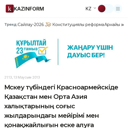
KAZINFORM
KZ
Сайлау-2026
Конституциялық реформа
Арнайы жо
Тренд:
21:13, 13 Маусым 2013
Мәскеу түбіндегі Красноармейскіде
Қазақстан мен Орта Азия
халықтарының соғыс
жылдарындағы мейірімі мен
қонақжайлығын еске алуға