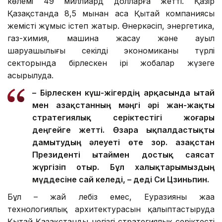
көлемі 49 миллиард долларға жетті. Қазір
Қазақстанда 8,5 мыңнан аса Қытай компаниясы
жемісті жұмыс істеп жатыр. Өнеркәсіп, энергетика,
газ-химия, машина жасау және ауыл
шаруашылығы секілді экономиканың түрлі
секторында бірлескен ірі жобалар жүзеге
асырылуда.
– Бірлескен күш-жігердің арқасында Қытай
мен Қазақстанның мәңгі әрі жан-жақты
стратегиялық серіктестігі жоғары
деңгейге жетті. Өзара ықпалдастықты
дамытудың әлеуеті өте зор. Қазақстан
Президенті Қытаймен достық саясат
жүргізіп отыр. Бұл халықтарымыздың
мүддесіне сай келеді, – деді Си Цзиньпин.
Бұл – жай лебіз емес, Еуразияның жаңа
технологиялық архитектурасын қалыптастыруда
Қытай Қазақстанды негізгі стратегиялық серіктестің