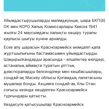
Ұйымдастырушылардың мәлімдеуінше, шара БКП(б)
ОК мен КСРО Халық Комиссарлары Кеңесінің 1941
жылғы 24 маусымдағы халықты көшіру туралы
қаулысы шығуы күніне арналды.
Еске алу шарасын Красноармейск әкімшілігі қала
жұртшылығының бастамасымен ұйымдастырды.
Шақырылғандардың арасында - елшіліктер өкілдері,
астаналық аймақта тұратын ұлттық
диаспоралардың белсенділері мен көшбасшылары,
сондай-ақ Мәскеу облысы Қоғамдық палатасының
мүшелері болды. Акцияға сондай-ақ Ұлы Отан
соғысы кезінде көшірілген Красноармейск
тұрғындары қатысты.
Кездесуге қатысушылар Красноармейск