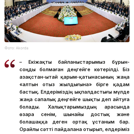
Фото: Аkorda
– Екіжақты байланыстарымыз бұрын-
соңды болмаған деңгейге көтерілді. Біз
Қазақстан-Қытай қарым-қатынасының жаңа
«алтын отыз жылдығына» бірге қадам
бастық. Елдеріміздің ықпалдастығы мүлде
жаңа сапалық деңгейге шықты деп айтуға
болады. Халықтарымыздың арасында
өзара сенім, шынайы достық және
болашаққа деген ортақ ұстаным бар.
Орайлы сәтті пайдалана отырып, елдеріміз