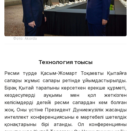
Фото: Аkorda
Технология тоғысы
Ресми түрде Қасым-Жомарт Тоқаевтың Қытайға
сапары жұмыс сапары ретінде ұйымдастырылды.
Бірақ Қытай тарапының көрсеткен ерекше құрметі,
кездесулердің ауқымы мен қол жеткізген
келісімдердің деңгейі ресми сапардан кем болған
жоқ. Оның үстіне Президент Дүниежүзілік жасанды
интеллект конференциясының ең мәртебелі шетелдік
қонақтарының бірі атанды. Ол конференцияның