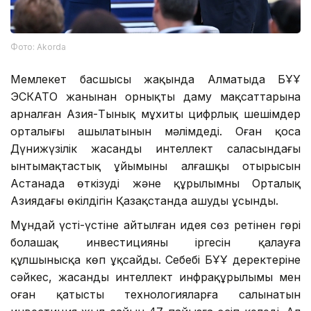
Фото: Аkorda
Мемлекет басшысы жақында Алматыда БҰҰ
ЭСКАТО жанынан орнықты даму мақсаттарына
арналған Азия-Тынық мұхиты цифрлық шешімдер
орталығы ашылатынын мәлімдеді. Оған қоса
Дүнижүзілік жасанды интеллект саласындағы
ынтымақтастық ұйымының алғашқы отырысын
Астанада өткізуді және құрылымның Орталық
Азиядағы өкілдігін Қазақстанда ашуды ұсынды.
Мұндай үсті-үстіне айтылған идея сөз ретінен гөрі
болашақ инвестицияның іргесін қалауға
құлшынысқа көп ұқсайды. Себебі БҰҰ деректеріне
сәйкес, жасанды интеллект инфрақұрылымы мен
оған қатысты технологияларға салынатын