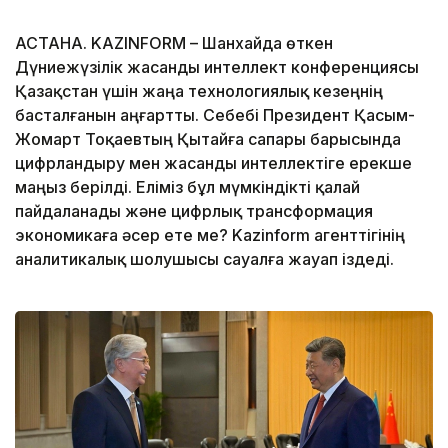
АСТАНА. KAZINFORM – Шанхайда өткен
Дүниежүзілік жасанды интеллект конференциясы
Қазақстан үшін жаңа технологиялық кезеңнің
басталғанын аңғартты. Себебі Президент Қасым-
Жомарт Тоқаевтың Қытайға сапары барысында
цифрландыру мен жасанды интеллектіге ерекше
маңыз берілді. Еліміз бұл мүмкіндікті қалай
пайдаланады және цифрлық трансформация
экономикаға әсер ете ме? Kazinform агенттігінің
аналитикалық шолушысы сауалға жауап іздеді.