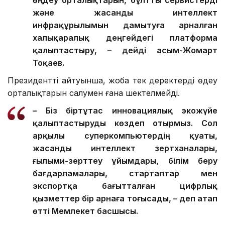
өңдеу орталықтарын, бұлтты сервистерді
және жасанды интеллект
инфрақұрылымын дамытуға арналған
халықаралық деңгейдегі платформа
қалыптастыру, – дейді Қасым-Жомарт
Тоқаев.
Президенттің айтуынша, жоба тек деректерді өңдеу
орталықтарын салумен ғана шектелмейді.
– Біз біртұтас инновациялық экожүйе
қалыптастыруды көздеп отырмыз. Сол
арқылы суперкомпьютердің қуаты,
жасанды интеллект зертханалары,
ғылыми-зерттеу ұйымдары, білім беру
бағдарламалары, стартаптар мен
экспортқа бағытталған цифрлық
қызметтер бір арнаға тоғысады, – деп атап
өтті Мемлекет басшысы.