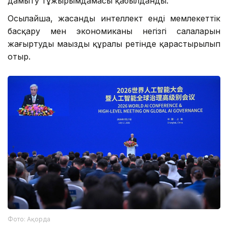
дамыту тұжырымдамасы қабылданды.
Осылайша, жасанды интеллект енді мемлекеттік
басқару мен экономиканың негізгі салаларын
жаңғыртудың маңызды құралы ретінде қарастырылып
отыр.
Фото: Ақорда