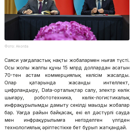
Фото: Аkorda
Саяси уағдаластық нақты жобалармен нығая түсті.
Осы жолы жалпы құны 15 млрд доллардан асатын
70-тен астам коммерциялық келісім жасалды.
Олар қатарында жасанды интеллект,
цифрландыру, Data-орталықтар салу, электр көлік
шығару, робототехника, көлік-логистикалық
инфрақұрылымды дамыту секілді маңызды жобалар
бар. Уағда райын байқасақ, екі ел дәстүрлі сауда
мен инфрақұрылымға негізделген үлгіден
технологиялық әріптестікке бет бұрып жатқандай.