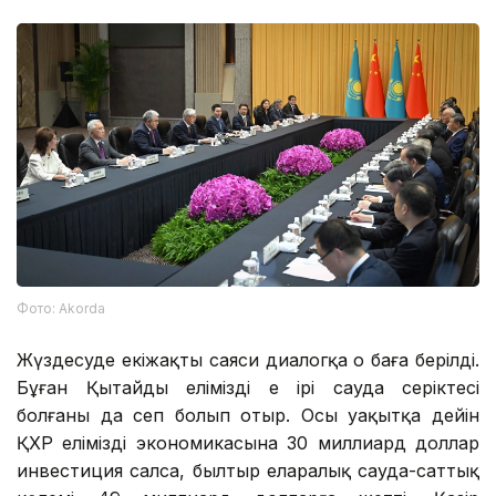
Фото: Аkorda
Жүздесуде екіжақты саяси диалогқа оң баға берілді.
Бұған Қытайдың еліміздің ең ірі сауда серіктесі
болғаны да сеп болып отыр. Осы уақытқа дейін
ҚХР еліміздің экономикасына 30 миллиард доллар
инвестиция салса, былтыр еларалық сауда-саттық