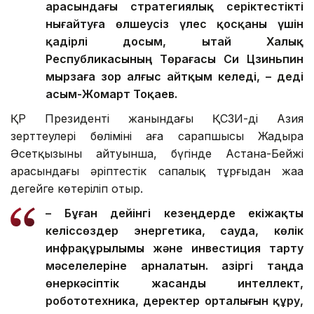
арасындағы стратегиялық серіктестікті
нығайтуға өлшеусіз үлес қосқаны үшін
қадірлі досым, Қытай Халық
Республикасының Төрағасы Си Цзиньпин
мырзаға зор алғыс айтқым келеді, – деді
Қасым-Жомарт Тоқаев.
ҚР Президенті жанындағы ҚСЗИ-дің Азия
зерттеулері бөлімінің аға сарапшысы Жадыра
Әсетқызының айтуынша, бүгінде Астана-Бейжің
арасындағы әріптестік сапалық тұрғыдан жаңа
деңгейге көтеріліп отыр.
– Бұған дейінгі кезеңдерде екіжақты
келіссөздер энергетика, сауда, көлік
инфрақұрылымы және инвестиция тарту
мәселелеріне арналатын. Қазіргі таңда
өнеркәсіптік жасанды интеллект,
робототехника, деректер орталығын құру,