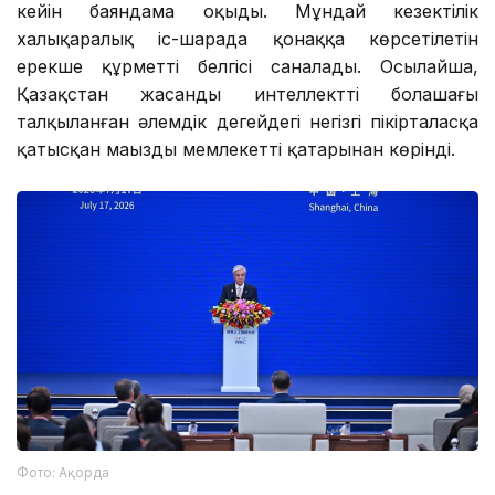
кейін баяндама оқыды. Мұндай кезектілік
халықаралық іс-шарада қонаққа көрсетілетін
ерекше құрметтің белгісі саналады. Осылайша,
Қазақстан жасанды интеллекттің болашағы
талқыланған әлемдік деңгейдегі негізгі пікірталасқа
қатысқан маңызды мемлекеттің қатарынан көрінді.
Фото: Ақорда