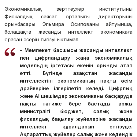
Экономикалық зерттеулер институтының
Фискалдық саясат орталығы директорының
орынбасары Эльмира Осипованың айтуынша,
болашақта жасанды интеллект экономикаға
орасан әсерін тигізуі ықтимал.
– Мемлекет басшысы жасанды интеллект
пен цифрландыру жаңа экономикалық
модельдің іргетасы екенін орынды атап
өтті. Бүгінде Қазақстан жасанды
интеллектіні экономиканың нақты өсім
драйверіне ілгерілетіп келеді.
Цифрлық
және AI шешімдер экономиканы басқаруда
нақты нәтиже бере бастады. Қаржы
министрлігі бюджет, салық және
фискалдық бақылау жүйелеріне жасанды
интеллект құралдарын енгізуде.
Ақпараттық жүйелер салық және кедендік