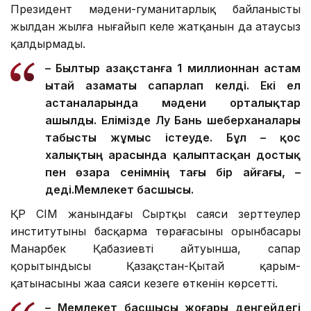
Президент мәдени-гуманитарлық байланыстың
жылдан жылға нығайып келе жатқанын да атаусыз
қалдырмады.
– Былтыр Қазақстанға 1 миллионнан астам
Қытай азаматы сапарлап келді. Екі ел
астаналарында мәдени орталықтар
ашылды. Елімізде Лу Бань шеберханалары
табысты жұмыс істеуде. Бұл – қос
халықтың арасында қалыптасқан достық
пен өзара сенімнің тағы бір айғағы, –
деді.
Мемлекет басшысы.
ҚР СІМ жанындағы Сыртқы саяси зерттеулер
институтының басқарма төрағасының орынбасары
Манарбек Қабазиевтің айтуынша, сапар
қорытындысы Қазақстан-Қытай қарым-
қатынасының жаңа саяси кезеңге өткенін көрсетті.
– Мемлекет басшысы жоғары деңгейдегі