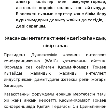
электр көліктер мен аккумуляторлар,
автокөлік өндірісі саласы көп айтылуда.
Бірлескен ғылыми-зерттеу және білім беру
құрылымдарын дамыту жайын да естідік, –
деді сарапшы.
Жасанды интеллект жөніндегі жаһандық
пікірталас
Президент Дүниежүзілік жасанды интеллект
конференциясына (WAIC) қатысқанын айттық.
Форумда сөз сөйлеген Қасым-Жомарт Тоқаев
Қытайдың жаһандық жасанды интеллект
индустриясын дамытудағы жетекші рөлін жоғары
бағалады.
Қазақстанның форумдағы ерекше мәртебесін тағы
бір жайт айқын көрсетті. Қасым-Жомарт Тоқаев
конференцияда Қытай Төрағасы Си Цзиньпиннен