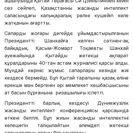
ашылуында Қытай Төрағасы Си Цзиньпиннен кейін
сөз сөйлеп, Қазақстанның жасанды интеллект
саласындағы халықаралық рөлінің күшейіп келе
жатқанын аңғартты.
Сапардың жоғары деңгейде ұйымдастырылғанын
Президенттің Шанхайға келген сәтінен-ақ
байқадық. Қасым-Жомарт Тоқаевты Шанхай
әуежайында Қытайдың жетекші ақпарат
құралдарының 40-тан астам журналисі қарсы алды.
Мұндай көрініс жұмыс сапарлары кезінде жиі
кездесе бермейді. Бұл Қытай тарапының қазақ еліне
ерекше мән бергенін әрі мемлекет көшбасшысының
ат басын бұрғанына ризашылығы іспетті.
Президенттің барлық кездесуі Дүниежүзілік
жасанды интеллект конференциясы қарсаңында
өткені белгілі. Бұл жиын жасанды интеллектінің
келешегін талқылайтын әлемдегі жетекші
халықаралық алаңның бірі саналады.