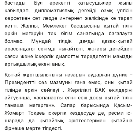
бастады. Бұл әрекетті қатысушылар жылы
қабылдап, дипломатиялық деңгейдің озық үлгісін
көрсеткен сәт лезде интернет желісінде кең тарап
кетті. Жалпы, Мемлекет басшысының қытай тілін
еркін меңгеруін тек білім санатында бағалауға
болмас. Мұндай тілдік дағды қазақ-қытай
арасындағы сенімді нығайтып, жоғары деңгейдегі
саяси және іскерлік диалогты тереңдететін маңызды
артықшылық екені анық.
Қытай жұртшылығының назарын аударған дүние –
Президенттің сөз мазмұны ғана емес, оның қытай
тілінде еркін сөйлеуі . Жергілікті БАҚ өкілдерінің
айтуынша, «аспанасты елінің ескі досы қытай тілін
тамаша меңгерген». Сапар барысында Қасым-
Жомарт Тоқаев іскерлік кездесуде де, ресми іс-
шарада да қытайлық әріптестерімен қытайша
бірнеше мәрте тілдесті.