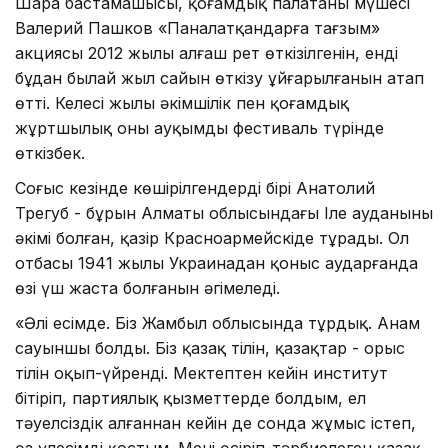
Шара бастамашысы, қоғамдық палатаның мүшесі
Валерий Пашков «Паналатқандарға тағзым»
акциясы 2012 жылы алғаш рет өткізілгенін, енді
бұдан былай жыл сайын өткізу ұйғарылғанын атап
өтті. Келесі жылы әкімшілік пен қоғамдық
жұртшылық оны ауқымды фестиваль түрінде
өткізбек.
Соғыс кезінде көшірілгендердің бірі Анатолий
Трегуб - бұрын Алматы облысындағы Іле ауданының
әкімі болған, қазір Красноармейскіде тұрады. Ол
отбасы 1941 жылы Украинадан қоныс аударғанда
өзі үш жаста болғанын әңгімеледі.
«Әлі есімде. Біз Жамбыл облысында тұрдық. Анам
сауыншы болды. Біз қазақ тілін, қазақтар - орыс
тілін оқып-үйренді. Мектептен кейін институт
бітіріп, партиялық қызметтерде болдым, ел
тәуелсіздік алғаннан кейін де сонда жұмыс істеп,
өз үлесімді қостым. Мені өсіріп-тәрбиелеген қазақ