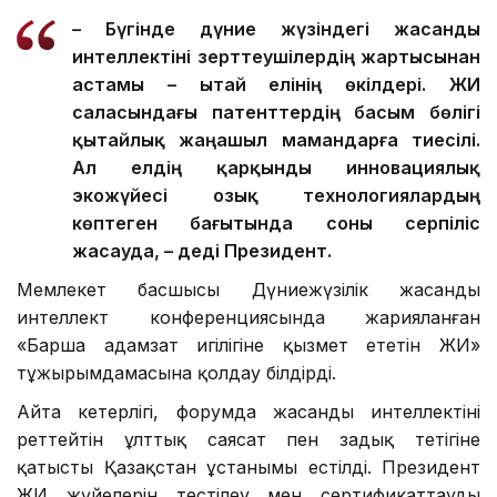
– Бүгінде дүние жүзіндегі жасанды
интеллектіні зерттеушілердің жартысынан
астамы – Қытай елінің өкілдері. ЖИ
саласындағы патенттердің басым бөлігі
қытайлық жаңашыл мамандарға тиесілі.
Ал елдің қарқынды инновациялық
экожүйесі озық технологиялардың
көптеген бағытында соны серпіліс
жасауда, – деді Президент.
Мемлекет басшысы Дүниежүзілік жасанды
интеллект конференциясында жарияланған
«Барша адамзат игілігіне қызмет ететін ЖИ»
тұжырымдамасына қолдау білдірді.
Айта кетерлігі, форумда жасанды интеллектіні
реттейтін ұлттық саясат пен заңдық тетігіне
қатысты Қазақстан ұстанымы естілді. Президент
ЖИ жүйелерін тестілеу мен сертификаттаудың