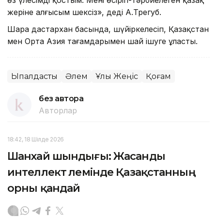
жеріне алғысым шексіз», деді А.Трегуб.
Шара дастархан басында, шүйіркелесіп, Қазақстан
мен Орта Азия тағамдарымен шай ішуге ұласты.
Ықпалдастық
Әлем
Ұлы Жеңіс
Қоғам
без автора
Авторлар
18:42, 18 Шілде 2026
Шанхай шындығы: Жасанды
интеллект әлемінде Қазақстанның
орны қандай