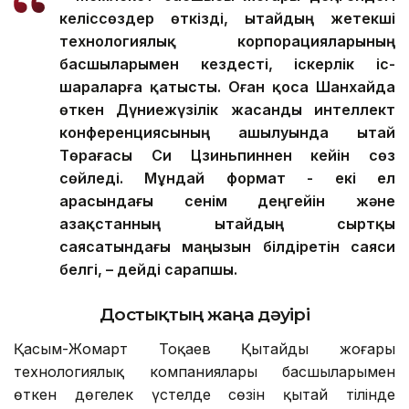
келіссөздер өткізді, Қытайдың жетекші
технологиялық корпорацияларының
басшыларымен кездесті, іскерлік іс-
шараларға қатысты. Оған қоса Шанхайда
өткен Дүниежүзілік жасанды интеллект
конференциясының ашылуында Қытай
Төрағасы Си Цзиньпиннен кейін сөз
сөйледі. Мұндай формат - екі ел
арасындағы сенім деңгейін және
Қазақстанның Қытайдың сыртқы
саясатындағы маңызын білдіретін саяси
белгі, – дейді сарапшы.
Достықтың жаңа дәуірі
Қасым-Жомарт Тоқаев Қытайдың жоғары
технологиялық компаниялары басшыларымен
өткен дөңгелек үстелде сөзін қытай тілінде