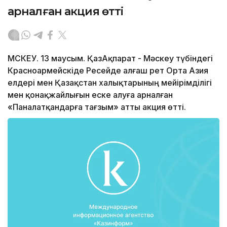
арналған акция өтті
МӘСКЕУ. 13 маусым. ҚазАқпарат - Мәскеу түбіндегі
Красноармейскіде Ресейде алғаш рет Орта Азия
елдері мен Қазақстан халықтарының мейірімділігі
мен қонақжайлығын еске алуға арналған
«Паналатқандарға тағзым» атты акция өтті.