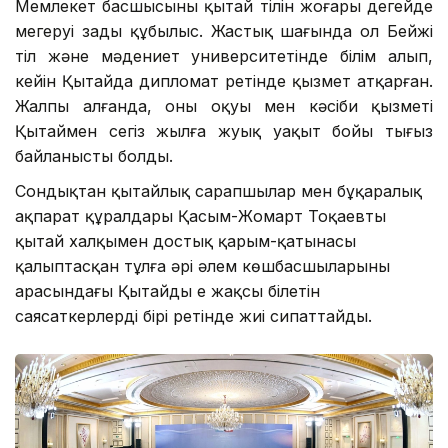
Мемлекет басшысының қытай тілін жоғары деңгейде
меңгеруі заңды құбылыс. Жастық шағында ол Бейжің
тіл және мәдениет университетінде білім алып,
кейін Қытайда дипломат ретінде қызмет атқарған.
Жалпы алғанда, оның оқуы мен кәсіби қызметі
Қытаймен сегіз жылға жуық уақыт бойы тығыз
байланысты болды.
Сондықтан қытайлық сарапшылар мен бұқаралық
ақпарат құралдары Қасым-Жомарт Тоқаевты
қытай халқымен достық қарым-қатынасы
қалыптасқан тұлға әрі әлем көшбасшыларының
арасындағы Қытайды ең жақсы білетін
саясаткерлердің бірі ретінде жиі сипаттайды.