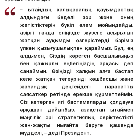
– Қытайдың халықаралық қауымдастық
алдындағы беделі зор және оның
жетістіктерін бүкіл әлем мойындайды.
Қазіргі таңда еліңізде жүзеге асырылып
жатқан ауқымды өзгерістерді бәріміз
үлкен қызығушылықпен қараймыз. Бұл, ең
алдымен, Сіздің көреген басшылығыңыз
бен қажырлы еңбегіңіздің арқасы деп
санаймын. Өзіңізді халқын алға бастап
келе жатқан тегеурінді көшбасшы және
жаһандық деңгейдегі парасатты
саясаткер ретінде ерекше құрметтеймін.
Сіз көтерген игі бастамаларды қолдауға
әрқашан дайынбыз. Қазақстан Қытаймен
мәңгілік әрі стратегиялық серіктестікті
жан-жақты нығайта беруге қашанда
мүдделі, – деді Президент.