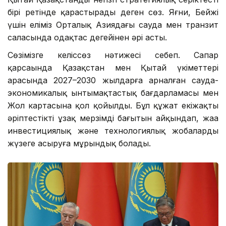
бірі ретінде қарастырады деген сөз. Яғни, Бейжің
үшін еліміз Орталық Азиядағы сауда мен транзит
саласында одақтас деңгейінен әрі асты.
Сөзімізге келіссөз нәтижесі себеп. Сапар
қарсаңында Қазақстан мен Қытай үкіметтері
арасында 2027–2030 жылдарға арналған сауда-
экономикалық ынтымақтастық бағдарламасы мен
Жол картасына қол қойылды. Бұл құжат екіжақты
әріптестіктің ұзақ мерзімді бағытын айқындап, жаңа
инвестициялық және технологиялық жобаларды
жүзеге асыруға мұрындық болады.