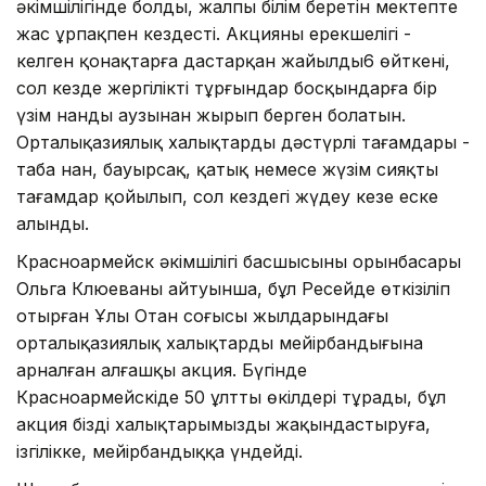
әкімшілігінде болды, жалпы білім беретін мектепте
жас ұрпақпен кездесті. Акцияның ерекшелігі -
келген қонақтарға дастарқан жайылды6 өйткені,
сол кезде жергілікті тұрғындар босқындарға бір
үзім нанды аузынан жырып берген болатын.
Орталықазиялық халықтардың дәстүрлі тағамдары -
таба нан, бауырсақ, қатық немесе жүзім сияқты
тағамдар қойылып, сол кездегі жүдеу кезең еске
алынды.
Красноармейск әкімшілігі басшысының орынбасары
Ольга Клюеваның айтуынша, бұл Ресейде өткізіліп
отырған Ұлы Отан соғысы жылдарындағы
орталықазиялық халықтардың мейірбандығына
арналған алғашқы акция. Бүгінде
Красноармейскіде 50 ұлттың өкілдері тұрады, бұл
акция біздің халықтарымызды жақындастыруға,
ізгілікке, мейірбандыққа үндейді.