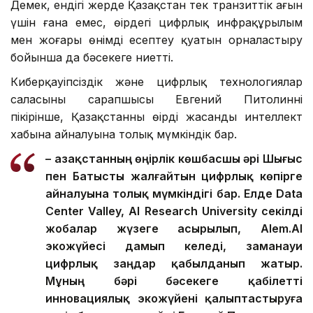
Демек, ендігі жерде Қазақстан тек транзиттік ағын
үшін ғана емес, өңірдегі цифрлық инфрақұрылым
мен жоғары өнімді есептеу қуатын орналастыру
бойынша да бәсекеге ниетті.
Киберқауіпсіздік және цифрлық технологиялар
саласының сарапшысы Евгений Питолиннің
пікірінше, Қазақстанның өңірдің жасанды интеллект
хабына айналуына толық мүмкіндік бар.
– Қазақстанның өңірлік көшбасшы әрі Шығыс
пен Батысты жалғайтын цифрлық көпірге
айналуына толық мүмкіндігі бар. Елде Data
Center Valley, AI Research University секілді
жобалар жүзеге асырылып, Alem.AI
экожүйесі дамып келеді, заманауи
цифрлық заңдар қабылданып жатыр.
Мұның бәрі бәсекеге қабілетті
инновациялық экожүйені қалыптастыруға