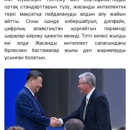
ортақ стандарттарын түзу, жасанды интеллектіні
теріс мақсатқа пайдаланудың алдын алу жайын
айтты. Соның ішінде кибершабуыл, дипфейк,
цифрлық алаяқтықтан қорғайтын пәрменді
шаралар әзірлеу қажетін меңзеді. Тіпті келесі жылды
екі елде Жасанды интеллект саласындағы
бірлескен бастамалар жылы деп жариялауды
ұсынған болатын.