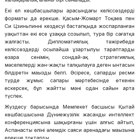
Екі ел көшбасшылары арасындағы келіссөздердің
форматы да ерекше. Қасым-Жомарт Тоқаев пен
Си Цзиньпиннің кездесуі бастапқыда жоспарланған
уақыттан екі есе ұзаққа созылып, тура бір сағатқа
жалғасты. Дипломатиялық тәжірибеде
келіссөздердің осылайша ұзартылуы тараптардың
өзара сенімін, сондай-ақ стратегиялық
мәселелерді жан-жақты талқылауға деген ынтасын
білдіретін маңызды белгі. Әсіресе, сапардың ресми
түрде жұмыс сапары мәртебесінде өткенін
ескерсек, бұл жайттың мәні одан сайын арта
түспек.
Жүздесу барысында Мемлекет басшысы Қытай
көшбасшысына Дүниежүзілік жасанды интеллект
конференциясына шақырғаны үшін алғыс айтып,
Аспанасты елінің әлемдік саяси аренадағы маңызына
ерекше тоқталды.