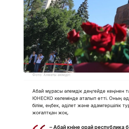
Фото: Алматы әкімдігі
Абай мұрасы әлемдік деңгейде кеңінен 
ЮНЕСКО көлемінде аталып өтті. Оның ә
білім, еңбек, әділет және адамгершілік 
жоғалтқан жоқ.
– Абай күніне орай республика