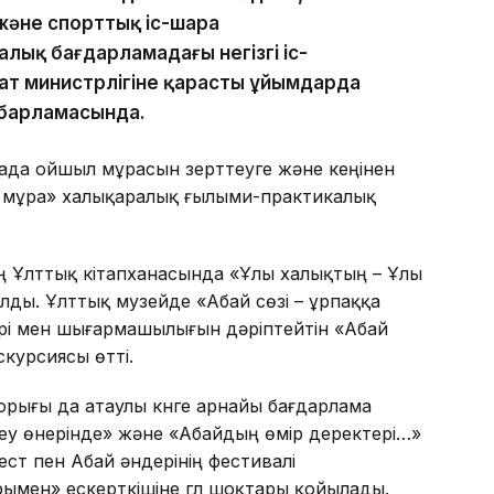
және спорттық іс-шара
ық бағдарламадағы негізгі іс-
ат министрлігіне қарасты ұйымдарда
абарламасында.
ада ойшыл мұрасын зерттеуге және кеңінен
ік мұра» халықаралық ғылыми-практикалық
 Ұлттық кітапханасында «Ұлы халықтың – Ұлы
ды. Ұлттық музейде «Абай сөзі – ұрпаққа
рі мен шығармашылығын дәріптейтін «Абай
скурсиясы өтті.
орығы да атаулы күнге арнайы бағдарлама
леу өнерінде» және «Абайдың өмір деректері…»
ст пен Абай әндерінің фестивалі
мен» ескерткішіне гүл шоқтары қойылады.