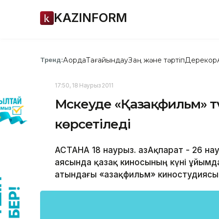
KAZINFORM
Ақорда
Тағайындау
Заң және тәртіп
Дерекқор
Тренд:
17:50, 18 Наурыз 2011
Мәскеуде «Қазақфильм» т
көрсетіледі
АСТАНА 18 наурыз. ҚазАқпарат - 26 н
аясында қазақ киносының күні ұйым
атындағы «Қазақфильм» киностудиясы 