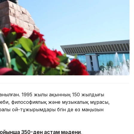
танылған. 1995 жылы ақынның 150 жылдығы
деби, философиялық және музыкалық мұрасы,
туралы ой-тұжырымдары бүгін де өз маңызын
 бойынша 350-ден астам мәдени,