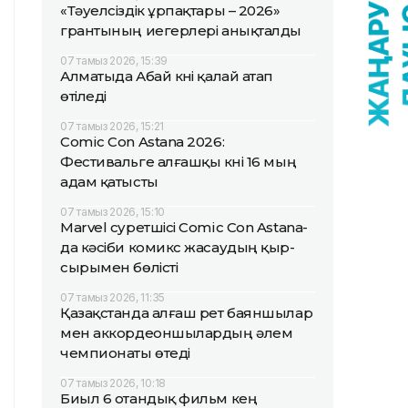
«Тәуелсіздік ұрпақтары – 2026»
грантының иегерлері анықталды
07 тамыз 2026, 15:39
Алматыда Абай күні қалай атап
өтіледі
07 тамыз 2026, 15:21
Comic Con Astana 2026:
Фестивальге алғашқы күні 16 мың
адам қатысты
07 тамыз 2026, 15:10
Marvel суретшісі Comic Con Astana-
да кәсіби комикс жасаудың қыр-
сырымен бөлісті
07 тамыз 2026, 11:35
Қазақстанда алғаш рет баяншылар
мен аккордеоншылардың әлем
чемпионаты өтеді
07 тамыз 2026, 10:18
Биыл 6 отандық фильм кең