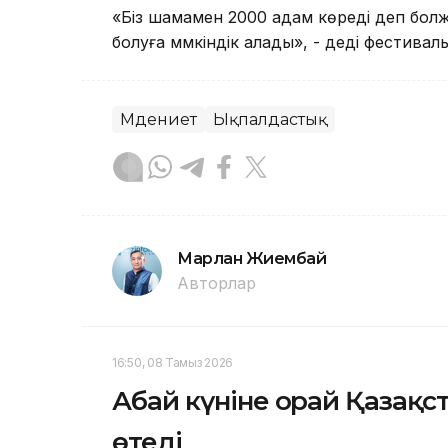
«Біз шамамен 2000 адам көреді деп бол
болуға мүмкіндік алады», - деді фестивал
Мәдениет
Ықпалдастық
Марлан Жиембай
Авторлар
16:50, 08 Тамыз 2026
Абай күніне орай Қазақст
өтеді