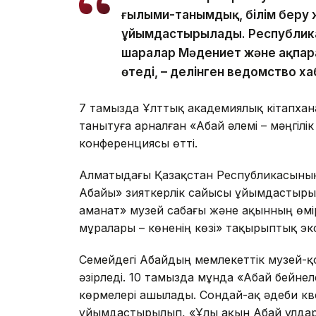
ғылыми-танымдық, білім беру 
ұйымдастырылады. Республикал
шаралар Мәдениет және ақпар
өтеді, – делінген ведомство х
7 тамызда Ұлттық академиялық кітапхан
танытуға арналған «Абай әлемі – мәңгіл
конференциясы өтті.
Алматыдағы Қазақстан Республикасының
Абайы» зияткерлік сайысы ұйымдастырыл
аманат» музей сабағы және ақынның өмі
мұралары – көненің көзі» тақырыптық эк
Семейдегі Абайдың мемлекеттік музей-қ
әзірледі. 10 тамызда мұнда «Абай бейне
көрмелері ашылады. Сондай-ақ әдеби кве
ұйымдастырылып, «Ұлы ақын Абай ұлдары