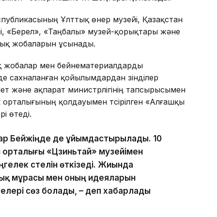
спубликасының Ұлттық өнер музейі, Қазақстан
, «Берел», «Таңбалы» музей-қорықтары және
тық жобаларын ұсынады.
қ жобалар мен бейнематериалдарды
е сахналанған қойылымдардан үзінділер
ет және ақпарат министрлігінің тапсырысымен
 орталығының қолдауымен түсірілген «Алғашқы
і өтеді.
алар Бейжіңде де ұйымдастырылады. 10
 орталығы «Цзиньтай» музейімен
ңгелек үстелін өткізеді. Жиында
қ мұрасы мен оның идеяларын
елері сөз болады, – деп хабарлады