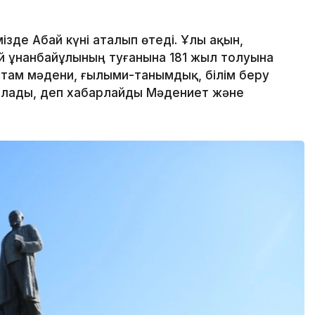
ізде Абай күні аталып өтеді. Ұлы ақын,
й Құнанбайұлының туғанына 181 жыл толуына
там мәдени, ғылыми-танымдық, білім беру
ылады, деп хабарлайды Мәдениет және