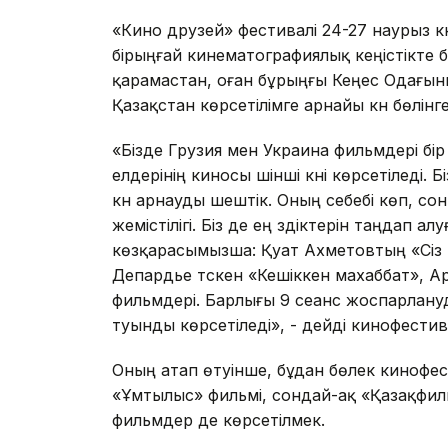
«Кино друзей» фестивалі 24-27 наурыз кү
бірыңғай кинематографиялық кеңістікте б
қарамастан, оған бұрыңғы Кеңес Одағын
Қазақстан көрсетілімге арнайы күн бөлін
«Бізде Грузия мен Украина фильмдері бір 
елдерінің киносы үшінші күні көрсетіледі
күн арнауды шештік. Оның себебі көп, со
жемістілігі. Біз де ең үздіктерін таңдап ал
көзқарасымызша: Қуат Ахметовтың «Сіз 
Депардье түскен «Кешіккен махаббат», А
фильмдері. Барлығы 9 сеанс жоспарлану
туынды көрсетіледі», - дейді кинофести
Оның атап өтуінше, бұдан бөлек кинофе
«Ұмтылыс» фильмі, сондай-ақ «Қазақфиль
фильмдер де көрсетілмек.