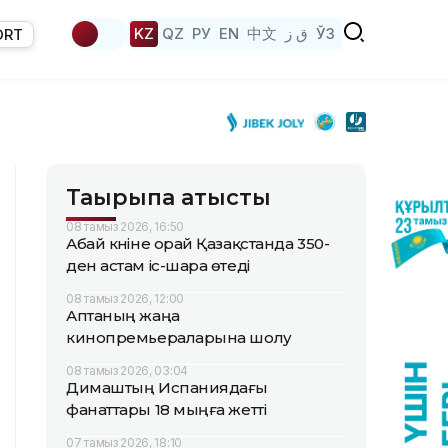
KZ
QZ
РУ
EN
中文
ق ز
ЎЗ
ORT
Тақырыпқа қатысты
08 тамыз 2026, 16:50
Абай күніне орай Қазақстанда 350-
ден астам іс-шара өтеді
08 тамыз 2026, 12:00
Аптаның жаңа
кинопремьераларына шолу
08 тамыз 2026, 03:04
Димаштың Испаниядағы
фанаттары 18 мыңға жетті
07 тамыз 2026, 18:10