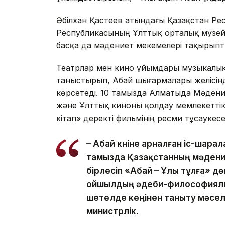
Әбілхан Қастеев атындағы Қазақстан Ре
Республикасының Ұлттық орталық музейі
басқа да мәдениет мекемелері тақырып
Театрлар мен кино ұйымдары музыкалы
таныстырып, Абай шығармалары желісінд
көрсетеді. 10 тамызда Алматыда Мәдени
және Ұлттық киноны қолдау мемлекеттік
кітап» деректі фильмінің ресми тұсаукесер
– Абай күніне арналған іс-шар
тамызда Қазақстанның мәдени
бірлесіп «Абай – Ұлы тұлға» дө
ойшылдың әдеби-философиялы
шетелде кеңінен таныту мәсел
министрлік.