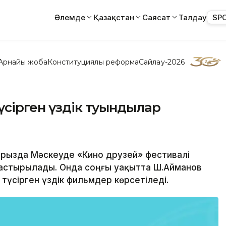
Әлемде
Қазақстан
Саясат
Талдау
SP
Арнайы жоба
Конституциялық реформа
Сайлау-2026
үсірген үздік туындылар
аурызда Мәскеуде «Кино друзей» фестивалі
дастырылады. Онда соңғы уақытта Ш.Айманов
түсірген үздік фильмдер көрсетіледі.