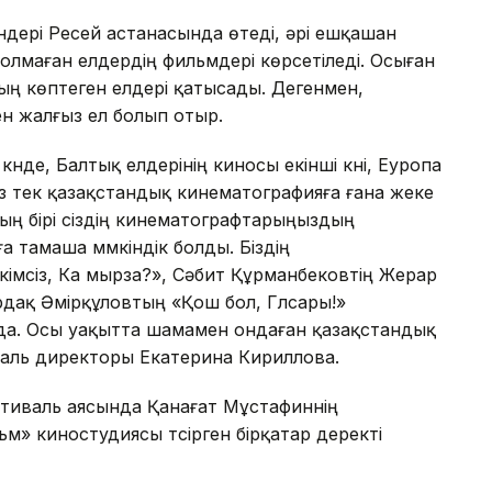
ндері Ресей астанасында өтеді, әрі ешқашан
олмаған елдердің фильмдері көрсетіледі. Осыған
ың көптеген елдері қатысады. Дегенмен,
ген жалғыз ел болып отыр.
күнде, Балтық елдерінің киносы екінші күні, Еуропа
. Біз тек қазақстандық кинематографияға ғана жеке
ның бірі сіздің кинематографтарыңыздың
уға тамаша мүмкіндік болды. Біздің
кімсіз, Ка мырза?», Сәбит Құрманбековтің Жерар
рдақ Әмірқұловтың «Қош бол, Гүлсары!»
да. Осы уақытта шамамен ондаған қазақстандық
валь директоры Екатерина Кириллова.
стиваль аясында Қанағат Мұстафиннің
м» киностудиясы түсірген бірқатар деректі