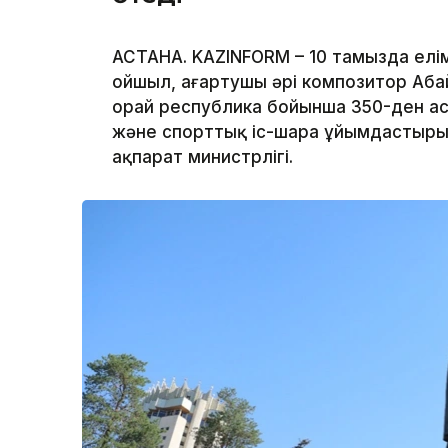
АСТАНА. KAZINFORM – 10 тамызда елім
ойшыл, ағартушы әрі композитор Аба
орай республика бойынша 350-ден ас
және спорттық іс-шара ұйымдастыр
ақпарат министрлігі.