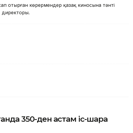
жап отырған көрермендер қазақ киносына тәнті
ь директоры.
анда 350-ден астам іс-шара