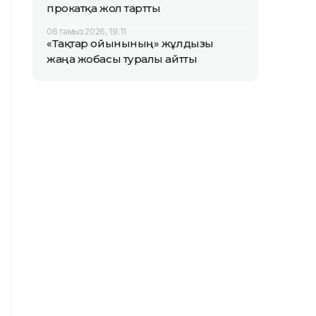
прокатқа жол тартты
06 тамыз 2026, 19:11
«Тақтар ойынының» жұлдызы
жаңа жобасы туралы айтты