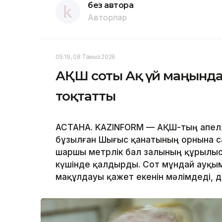
без автора
Авторлар
05:19, 08 Тамыз 2026
АҚШ соты Ақ үй маңынд
тоқтатты
АСТАНА. KAZINFORM — АҚШ-тың апелл
бұзылған Шығыс қанатының орнына с
шаршы метрлік бал залының құрылы
күшінде қалдырды. Сот мұндай ауқым
мақұлдауы қажет екенін мәлімдеді, 