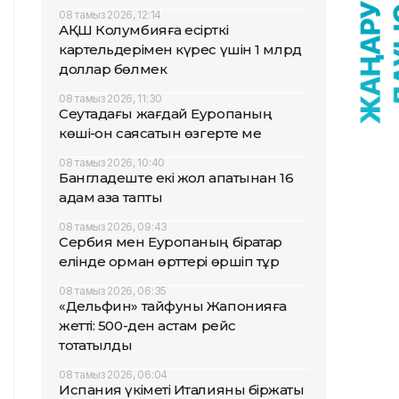
08 тамыз 2026, 12:14
АҚШ Колумбияға есірткі
картельдерімен күрес үшін 1 млрд
доллар бөлмек
08 тамыз 2026, 11:30
Сеутадағы жағдай Еуропаның
көші-қон саясатын өзгерте ме
08 тамыз 2026, 10:40
Бангладеште екі жол апатынан 16
адам қаза тапты
08 тамыз 2026, 09:43
Сербия мен Еуропаның бірқатар
елінде орман өрттері өршіп тұр
08 тамыз 2026, 06:35
«Дельфин» тайфуны Жапонияға
жетті: 500-ден астам рейс
тоқтатылды
08 тамыз 2026, 06:04
Испания үкіметі Италияны біржақты