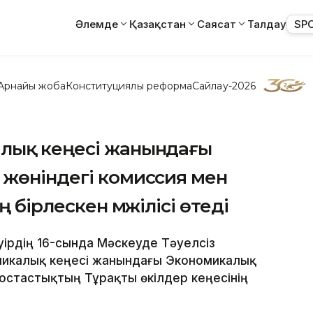
Әлемде
Қазақстан
Саясат
Талдау
SP
Арнайы жоба
Конституциялық реформа
Сайлау-2026
лық кеңесі жанындағы
 жөніндегі комиссия мен
 бірлескен мәжілісі өтеді
әуірдің 16-сында Мәскеуде Тәуелсіз
икалық кеңесі жанындағы Экономикалық
остастықтың Тұрақты өкілдер кеңесінің