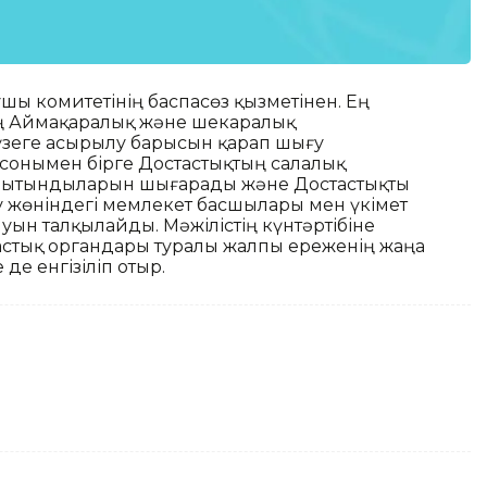
шы комитетінің баспасөз қызметінен. Ең
ің Аймақаралық және шекаралық
зеге асырылу барысын қарап шығу
сонымен бірге Достастықтың салалық
рытындыларын шығарады және Достастықты
 жөніндегі мемлекет басшылары мен үкімет
н талқылайды. Мәжілістің күнтәртібіне
стық органдары туралы жалпы ереженің жаңа
е енгізіліп отыр.