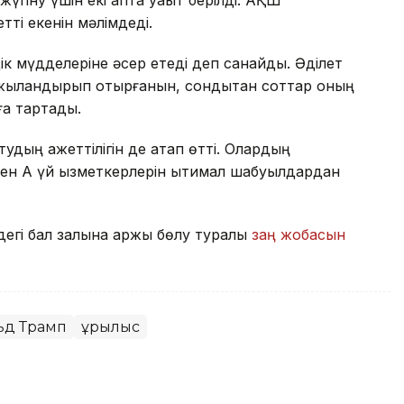
ті екенін мәлімдеді.
іздік мүдделеріне әсер етеді деп санайды. Әділет
аржыландырып отырғанын, сондықтан соттар оның
ға тартады.
удың қажеттілігін де атап өтті. Олардың
н Ақ үй қызметкерлерін ықтимал шабуылдардан
егі бал залына қаржы бөлу туралы
заң жобасын
ьд Трамп
Құрылыс