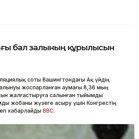
ағы бал залының құрылысын
яциялық соты Вашингтондағы Ақ үйдің
алынуы жоспарланған аумағы 8,36 мың
сын жалғастыруға салынған тыйымды
ды жобаны жүзеге асыру үшін Конгрестің
деп хабарлайды
BBC
.