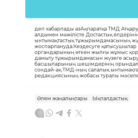
деп хабарлады ҚазАқпаратқа ТМД Атқару
алдымен мәжілісте Достастық елдерін
ынтымақтастық тұжырымдамасының жү
жоспарлануда.Кездесуге қатысушылар 
органдарының өткен жылғы жұмыс қо
дамыту тұжырымдамасын жүзеге асыру
басшыларының шешімдерінің орындалуы
сондай-ақ ТМД-ның салалық ынтымақта
редакциясының жобасы туралы мәселе д
Әлем жаңалықтары
Ықпалдастық