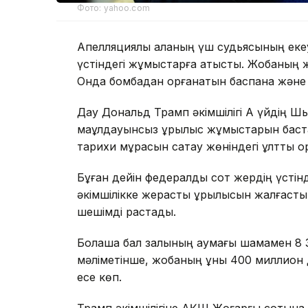
Фото: yahoo.com
Апелляциялық алқаның үш судьясының еке
үстіндегі жұмыстарға қатысты. Жобаның же
Онда бомбадан қорғанатын баспана және
Дау Дональд Трамп әкімшілігі Ақ үйдің Ш
мақұлдауынсыз құрылыс жұмыстарын баст
тарихи мұрасын сақтау жөніндегі ұлттық қо
Бұған дейін федералдық сот жердің үсті
әкімшілікке жерасты құрылысын жалғастыр
шешімді растады.
Болашақ бал залының аумағы шамамен 
мәліметінше, жобаның құны 400 миллион д
есе көп.
Трамп әкімшілігіне АҚШ Жоғарғы сотына ж