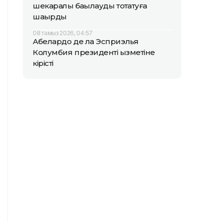
шекаралық бақылауды тоқтатуға
шақырды
08 тамыз 2026, 04:57
Абелардо де ла Эсприэлья
Колумбия президенті қызметіне
кірісті