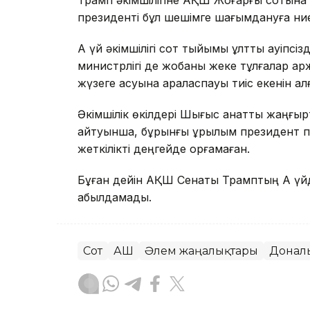
президенті бұл шешімге шағымдануға ниет
Ақ үй әкімшілігі сот тыйымы ұлттық қауіпс
министрлігі де жобаны жеке тұлғалар қ
жүзеге асуына араласпауы тиіс екенін ал
Әкімшілік өкілдері Шығыс қанатты жаңғырт
айтуынша, бұрынғы құрылым президент пе
жеткілікті деңгейде қорғамаған.
Бұған дейін АҚШ Сенаты Трамптың Ақ үйд
қабылдамады.
Сот
АҚШ
Әлем жаңалықтары
Донал