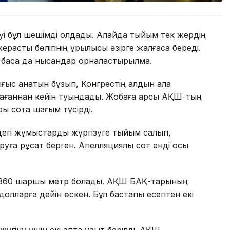
уі бұл шешімді қолдады. Алайда тыйым тек жердің
расты бөлігінің құрылысы әзірге жалғаса береді.
 басқа да нысандар орналастырылмақ.
ығыс қанатын бұзып, Конгрестің алдын ала
ағаннан кейін туындады. Жобаға қарсы АҚШ-тың
ры сотқа шағым түсірді.
ндегі жұмыстарды жүргізуге тыйым салып,
уға рұқсат берген. Апелляциялық сот енді осы
8 360 шаршы метр болады. АҚШ БАҚ-тарының
олларға дейін өскен. Бұл бастапқы есептен екі
үгіну үшін екі апта уақыт берілді. АҚШ