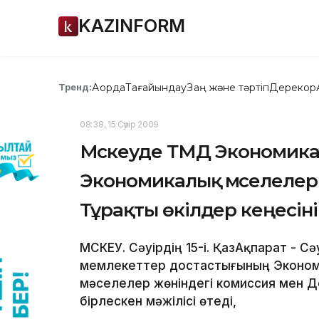
KAZINFORM
Ақорда
Тағайындау
Заң және тәртіп
Дерекқор
Тренд:
08:38, 15 Сәуір 2009
Мәскеуде ТМД Экономика
Экономикалық мәселелер
Тұрақты өкілдер кеңесінің
МӘСКЕУ. Сәуірдің 15-і. ҚазАқпарат - С
мемлекеттер достастығының Эконом
мәселелер жөніндегі комиссия мен Д
бірлескен мәжілісі өтеді,