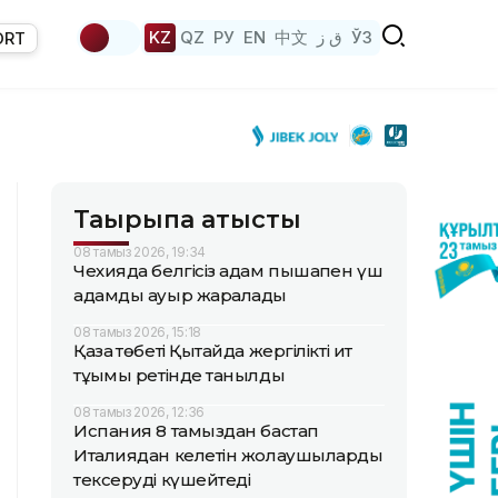
KZ
QZ
РУ
EN
中文
ق ز
ЎЗ
ORT
Тақырыпқа қатысты
08 тамыз 2026, 19:34
Чехияда белгісіз адам пышақпен үш
адамды ауыр жаралады
08 тамыз 2026, 15:18
Қазақ төбеті Қытайда жергілікті ит
тұқымы ретінде танылды
08 тамыз 2026, 12:36
Испания 8 тамыздан бастап
Италиядан келетін жолаушыларды
тексеруді күшейтеді