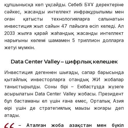
құлшынысқа көп ұқсайды. Себебі БҰҰ деректеріне
сәйкес, жасанды интеллект инфрақұрылымы мен
оған қатысты технологияларға салынатын
инвестиция жыл сайын 47 пайызға өсіп келеді. Ал
2033 жылға қарай жаһандық жасанды интеллект
нарығының көлемі шамамен 5 триллион долларға
жетуі мүмкін.
Data Center Valley – цифрлық келешек
Инвестиция дегеннен шығады, сапар барысында
қытайлық инвесторларға отандық ЖИ жобалар
таныстырылды. Соның бірі – Екібастұзда жүзеге
асырылатын Data Center Valley жобасы. Президент
бұл бастаманы ел үшін ғана емес, Орталық Азия
өңірі үшін де стратегиялық маңызы жоғары деп
атады.
– Аталған жоба Қазақстан мен бүкіл