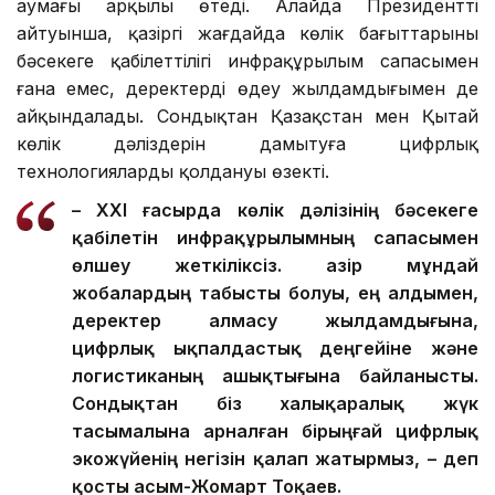
аумағы арқылы өтеді. Алайда Президенттің
айтуынша, қазіргі жағдайда көлік бағыттарының
бәсекеге қабілеттілігі инфрақұрылым сапасымен
ғана емес, деректерді өңдеу жылдамдығымен де
айқындалады. Сондықтан Қазақстан мен Қытай
көлік дәліздерін дамытуға цифрлық
технологияларды қолдануы өзекті.
– XXI ғасырда көлік дәлізінің бәсекеге
қабілетін инфрақұрылымның сапасымен
өлшеу жеткіліксіз. Қазір мұндай
жобалардың табысты болуы, ең алдымен,
деректер алмасу жылдамдығына,
цифрлық ықпалдастық деңгейіне және
логистиканың ашықтығына байланысты.
Сондықтан біз халықаралық жүк
тасымалына арналған бірыңғай цифрлық
экожүйенің негізін қалап жатырмыз, – деп
қосты Қасым-Жомарт Тоқаев.