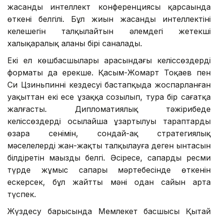
жасанды интеллект конференциясы қарсаңында
өткені белгілі. Бұл жиын жасанды интеллектінің
келешегін талқылайтын әлемдегі жетекші
халықаралық алаңның бірі саналады.
Екі ел көшбасшылары арасындағы келіссөздердің
форматы да ерекше. Қасым-Жомарт Тоқаев пен
Си Цзиньпиннің кездесуі бастапқыда жоспарланған
уақыттан екі есе ұзаққа созылып, тура бір сағатқа
жалғасты. Дипломатиялық тәжірибеде
келіссөздердің осылайша ұзартылуы тараптардың
өзара сенімін, сондай-ақ стратегиялық
мәселелерді жан-жақты талқылауға деген ынтасын
білдіретін маңызды белгі. Әсіресе, сапардың ресми
түрде жұмыс сапары мәртебесінде өткенін
ескерсек, бұл жайттың мәні одан сайын арта
түспек.
Жүздесу барысында Мемлекет басшысы Қытай