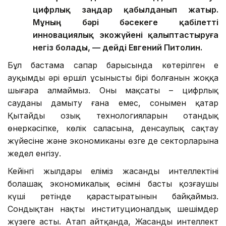
цифрлық заңдар қабылданып жатыр.
Мұның бәрі бәсекеге қабілетті
инновациялық экожүйені қалыптастыруға
негіз болады, — дейді Евгений Питолин.
Бұл бастама сапар барысында көтерілген ең
ауқымды әрі өршіл ұсыныстың бірі болғанын жоққа
шығара алмаймыз. Оның мақсаты – цифрлық
сауданы дамыту ғана емес, сонымен қатар
Қытайдың озық технологияларын отандық
өнеркәсіпке, көлік саласына, денсаулық сақтау
жүйесіне және экономиканың өзге де секторларына
жедел енгізу.
Кейінгі жылдары еліміз жасанды интеллектіні
болашақ экономикалық өсімнің басты қозғаушы
күші ретінде қарастыратынын байқаймыз.
Сондықтан нақты институционалдық шешімдер
жүзеге асты. Атап айтқанда, Жасанды интеллект