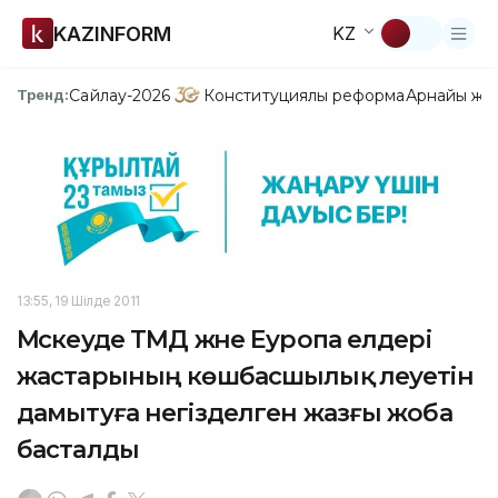
KAZINFORM
KZ
Сайлау-2026
Конституциялық реформа
Арнайы жо
Тренд:
13:55, 19 Шілде 2011
Мәскеуде ТМД және Еуропа елдері
жастарының көшбасшылық әлеуетін
дамытуға негізделген жазғы жоба
басталды