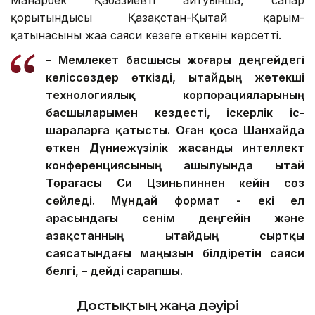
Манарбек Қабазиевтің айтуынша, сапар
қорытындысы Қазақстан-Қытай қарым-
қатынасының жаңа саяси кезеңге өткенін көрсетті.
– Мемлекет басшысы жоғары деңгейдегі
келіссөздер өткізді, Қытайдың жетекші
технологиялық корпорацияларының
басшыларымен кездесті, іскерлік іс-
шараларға қатысты. Оған қоса Шанхайда
өткен Дүниежүзілік жасанды интеллект
конференциясының ашылуында Қытай
Төрағасы Си Цзиньпиннен кейін сөз
сөйледі. Мұндай формат - екі ел
арасындағы сенім деңгейін және
Қазақстанның Қытайдың сыртқы
саясатындағы маңызын білдіретін саяси
белгі, – дейді сарапшы.
Достықтың жаңа дәуірі