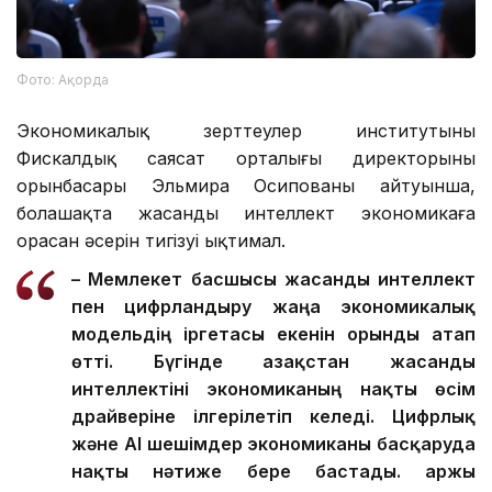
Фото: Ақорда
Экономикалық зерттеулер институтының
Фискалдық саясат орталығы директорының
орынбасары Эльмира Осипованың айтуынша,
болашақта жасанды интеллект экономикаға
орасан әсерін тигізуі ықтимал.
– Мемлекет басшысы жасанды интеллект
пен цифрландыру жаңа экономикалық
модельдің іргетасы екенін орынды атап
өтті. Бүгінде Қазақстан жасанды
интеллектіні экономиканың нақты өсім
драйверіне ілгерілетіп келеді.
Цифрлық
және AI шешімдер экономиканы басқаруда
нақты нәтиже бере бастады. Қаржы