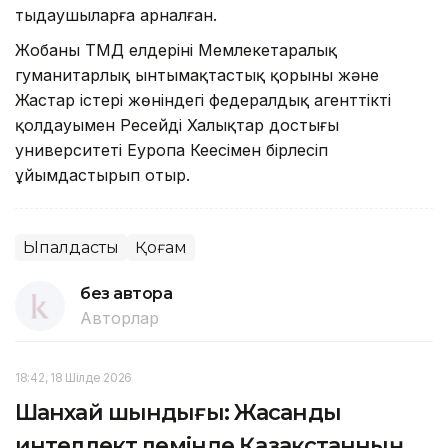
тыңдаушыларға арналған.
Жобаны ТМД елдерінің Мемлекетаралық
гуманитарлық ынтымақтастық қорының және
Жастар істері жөніндегі федералдық агенттіктің
қолдауымен Ресейдің Халықтар достығы
университеті Еуропа Кеңесімен бірлесіп
ұйымдастырып отыр.
Ықпалдастық
Қоғам
без автора
Авторлар
18:42, 18 Шілде 2026
Шанхай шындығы: Жасанды
интеллект әлемінде Қазақстанның