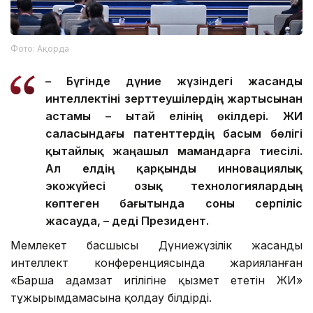
Фото: Ақорда
– Бүгінде дүние жүзіндегі жасанды
интеллектіні зерттеушілердің жартысынан
астамы – Қытай елінің өкілдері. ЖИ
саласындағы патенттердің басым бөлігі
қытайлық жаңашыл мамандарға тиесілі.
Ал елдің қарқынды инновациялық
экожүйесі озық технологиялардың
көптеген бағытында соны серпіліс
жасауда, – деді Президент.
Мемлекет басшысы Дүниежүзілік жасанды
интеллект конференциясында жарияланған
«Барша адамзат игілігіне қызмет ететін ЖИ»
тұжырымдамасына қолдау білдірді.