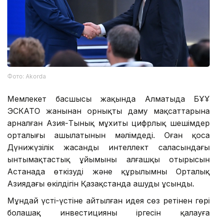
Фото: Аkorda
Мемлекет басшысы жақында Алматыда БҰҰ
ЭСКАТО жанынан орнықты даму мақсаттарына
арналған Азия-Тынық мұхиты цифрлық шешімдер
орталығы ашылатынын мәлімдеді. Оған қоса
Дүнижүзілік жасанды интеллект саласындағы
ынтымақтастық ұйымының алғашқы отырысын
Астанада өткізуді және құрылымның Орталық
Азиядағы өкілдігін Қазақстанда ашуды ұсынды.
Мұндай үсті-үстіне айтылған идея сөз ретінен гөрі
болашақ инвестицияның іргесін қалауға