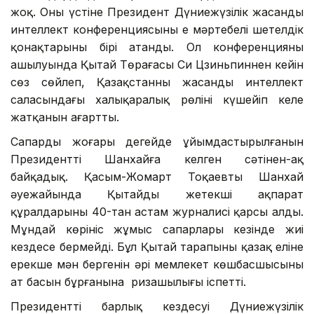
жоқ. Оның үстіне Президент Дүниежүзілік жасанды
интеллект конференциясының ең мәртебелі шетелдік
қонақтарының бірі атанды. Ол конференцияның
ашылуында Қытай Төрағасы Си Цзиньпиннен кейін
сөз сөйлеп, Қазақстанның жасанды интеллект
саласындағы халықаралық рөлінің күшейіп келе
жатқанын аңғартты.
Сапардың жоғары деңгейде ұйымдастырылғанын
Президенттің Шанхайға келген сәтінен-ақ
байқадық. Қасым-Жомарт Тоқаевты Шанхай
әуежайында Қытайдың жетекші ақпарат
құралдарының 40-тан астам журналисі қарсы алды.
Мұндай көрініс жұмыс сапарлары кезінде жиі
кездесе бермейді. Бұл Қытай тарапының қазақ еліне
ерекше мән бергенін әрі мемлекет көшбасшысының
ат басын бұрғанына ризашылығы іспетті.
Президенттің барлық кездесуі Дүниежүзілік