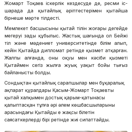
Жомарт Тоқаев іскерлік кездесуде де, ресми іс-
шарада да қытайлық әріптестерімен қытайша
бірнеше мәрте тілдесті.
Мемлекет басшысының қытай тілін жоғары деңгейде
меңгеруі заңды құбылыс. Жастық шағында ол Бейжің
тіл және мәдениет университетінде білім алып,
кейін Қытайда дипломат ретінде қызмет атқарған.
Жалпы алғанда, оның оқуы мен кәсіби қызметі
Қытаймен сегіз жылға жуық уақыт бойы тығыз
байланысты болды.
Сондықтан қытайлық сарапшылар мен бұқаралық
ақпарат құралдары Қасым-Жомарт Тоқаевты
қытай халқымен достық қарым-қатынасы
қалыптасқан тұлға әрі әлем көшбасшыларының
арасындағы Қытайды ең жақсы білетін
саясаткерлердің бірі ретінде жиі сипаттайды.