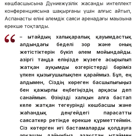
көшбасшысына Дүниежүзілік жасанды интеллект
конференциясына шақырғаны үшін алғыс айтып,
Аспанасты елінің әлемдік саяси аренадағы маңызына
ерекше тоқталды.
– Қытайдың халықаралық қауымдастық
алдындағы беделі зор және оның
жетістіктерін бүкіл әлем мойындайды.
Қазіргі таңда еліңізде жүзеге асырылып
жатқан ауқымды өзгерістерді бәріміз
үлкен қызығушылықпен қараймыз. Бұл, ең
алдымен, Сіздің көреген басшылығыңыз
бен қажырлы еңбегіңіздің арқасы деп
санаймын. Өзіңізді халқын алға бастап
келе жатқан тегеурінді көшбасшы және
жаһандық деңгейдегі парасатты
саясаткер ретінде ерекше құрметтеймін.
Сіз көтерген игі бастамаларды қолдауға
әрқашан дайынбыз. Қазақстан Қытаймен