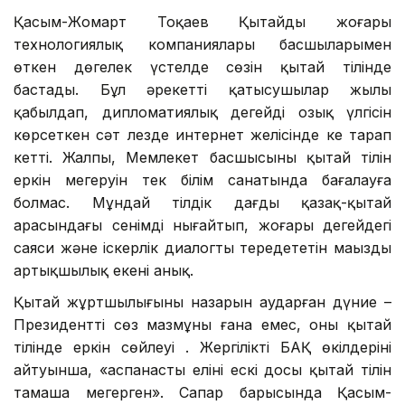
Қасым-Жомарт Тоқаев Қытайдың жоғары
технологиялық компаниялары басшыларымен
өткен дөңгелек үстелде сөзін қытай тілінде
бастады. Бұл әрекетті қатысушылар жылы
қабылдап, дипломатиялық деңгейдің озық үлгісін
көрсеткен сәт лезде интернет желісінде кең тарап
кетті. Жалпы, Мемлекет басшысының қытай тілін
еркін меңгеруін тек білім санатында бағалауға
болмас. Мұндай тілдік дағды қазақ-қытай
арасындағы сенімді нығайтып, жоғары деңгейдегі
саяси және іскерлік диалогты тереңдететін маңызды
артықшылық екені анық.
Қытай жұртшылығының назарын аударған дүние –
Президенттің сөз мазмұны ғана емес, оның қытай
тілінде еркін сөйлеуі . Жергілікті БАҚ өкілдерінің
айтуынша, «аспанасты елінің ескі досы қытай тілін
тамаша меңгерген». Сапар барысында Қасым-