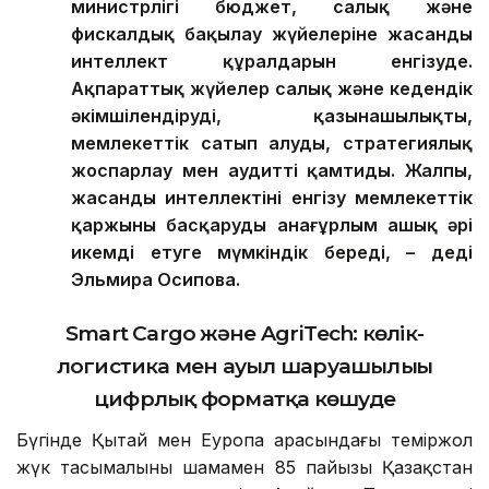
министрлігі бюджет, салық және
фискалдық бақылау жүйелеріне жасанды
интеллект құралдарын енгізуде.
Ақпараттық жүйелер салық және кедендік
әкімшілендіруді, қазынашылықты,
мемлекеттік сатып алуды, стратегиялық
жоспарлау мен аудит
ті қамтиды
. Жалпы,
жасанды интеллекті
ні
енгізу мемлекеттік
қаржыны басқаруды анағұрлым ашық әрі
икемді етуге мүмкіндік береді,
–
деді
Эльмира Осипова
.
Smart Cargo және AgriTech: көлік-
логистика мен ауыл шаруашылығы
цифрлық форматқа көшуде
Бүгінде Қытай мен Еуропа арасындағы теміржол
жүк тасымалының шамамен 85 пайызы Қазақстан