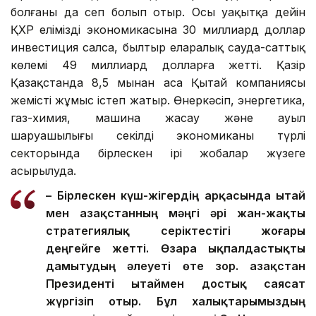
болғаны да сеп болып отыр. Осы уақытқа дейін
ҚХР еліміздің экономикасына 30 миллиард доллар
инвестиция салса, былтыр еларалық сауда-саттық
көлемі 49 миллиард долларға жетті. Қазір
Қазақстанда 8,5 мыңнан аса Қытай компаниясы
жемісті жұмыс істеп жатыр. Өнеркәсіп, энергетика,
газ-химия, машина жасау және ауыл
шаруашылығы секілді экономиканың түрлі
секторында бірлескен ірі жобалар жүзеге
асырылуда.
– Бірлескен күш-жігердің арқасында Қытай
мен Қазақстанның мәңгі әрі жан-жақты
стратегиялық серіктестігі жоғары
деңгейге жетті. Өзара ықпалдастықты
дамытудың әлеуеті өте зор. Қазақстан
Президенті Қытаймен достық саясат
жүргізіп отыр. Бұл халықтарымыздың