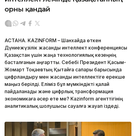
орны қандай
АСТАНА. KAZINFORM – Шанхайда өткен
Дүниежүзілік жасанды интеллект конференциясы
Қазақстан үшін жаңа технологиялық кезеңнің
басталғанын аңғартты. Себебі Президент Қасым-
Жомарт Тоқаевтың Қытайға сапары барысында
цифрландыру мен жасанды интеллектіге ерекше
маңыз берілді. Еліміз бұл мүмкіндікті қалай
пайдаланады және цифрлық трансформация
экономикаға әсер ете ме? Kazinform агенттігінің
аналитикалық шолушысы сауалға жауап іздеді.