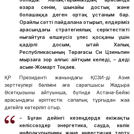
өзара сенім, шынайы достық және
болашаққа деген ортақ ұстаным бар.
Орайлы сәтті пайдалана отырып, елдеріміз
арасындағы стратегиялық серіктестікті
нығайтуға өлшеусіз үлес қосқаны үшін
қадірлі досым, Қытай Халық
Республикасының Төрағасы Си Цзиньпин
мырзаға зор алғыс айтқым келеді, – деді
Қасым-Жомарт Тоқаев.
ҚР Президенті жанындағы ҚСЗИ-дің Азия
зерттеулері бөлімінің аға сарапшысы Жадыра
Әсетқызының айтуынша, бүгінде Астана-Бейжің
арасындағы әріптестік сапалық тұрғыдан жаңа
деңгейге көтеріліп отыр.
– Бұған дейінгі кезеңдерде екіжақты
келіссөздер энергетика, сауда, көлік
инфрақұрылымы және инвестиция тарту