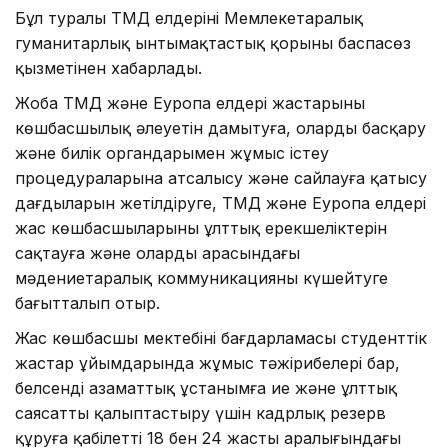
Бұл туралы ТМД елдерінің Мемлекетаралық
гуманитарлық ынтымақтастық қорының баспасөз
қызметінен хабарлады.
Жоба ТМД және Еуропа елдері жастарының
көшбасшылық әлеуетін дамытуға, олардың басқару
және билік органдарымен жұмыс істеу
процедураларына атсалысу және сайлауға қатысу
дағдыларын жетілдіруге, ТМД және Еуропа елдері
жас көшбасшыларының ұлттық ерекшеліктерін
сақтауға және олардың арасындағы
мәдениетаралық коммуникацияны күшейтуге
бағытталып отыр.
Жас көшбасшы мектебінің бағдарламасы студенттік
жастар ұйымдарында жұмыс тәжірибелері бар,
белсенді азаматтық ұстанымға ие және ұлттық
саясатты қалыптастыру үшін кадрлық резерв
құруға қабілетті 18 бен 24 жастың аралығындағы