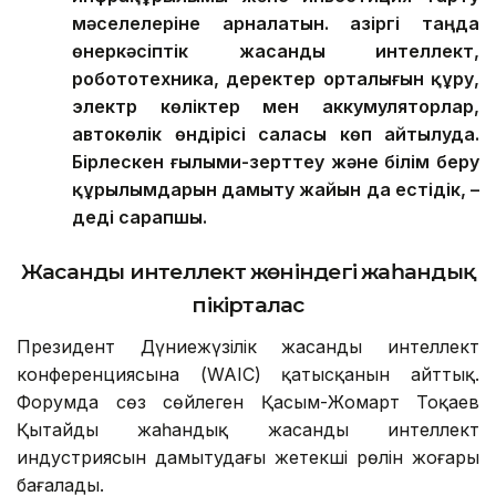
мәселелеріне арналатын. Қазіргі таңда
өнеркәсіптік жасанды интеллект,
робототехника, деректер орталығын құру,
электр көліктер мен аккумуляторлар,
автокөлік өндірісі саласы көп айтылуда.
Бірлескен ғылыми-зерттеу және білім беру
құрылымдарын дамыту жайын да естідік, –
деді сарапшы.
Жасанды интеллект жөніндегі жаһандық
пікірталас
Президент Дүниежүзілік жасанды интеллект
конференциясына (WAIC) қатысқанын айттық.
Форумда сөз сөйлеген Қасым-Жомарт Тоқаев
Қытайдың жаһандық жасанды интеллект
индустриясын дамытудағы жетекші рөлін жоғары
бағалады.