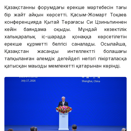
Қазақстанның форумдағы ерекше мәртебесін тағы
бір жайт айқын көрсетті. Қасым-Жомарт Тоқаев
конференцияда Қытай Төрағасы Си Цзиньпиннен
кейін баяндама оқыды. Мұндай кезектілік
халықаралық іс-шарада қонаққа көрсетілетін
ерекше құрметтің белгісі саналады. Осылайша,
Қазақстан жасанды интеллекттің болашағы
талқыланған әлемдік деңгейдегі негізгі пікірталасқа
қатысқан маңызды мемлекеттің қатарынан көрінді.