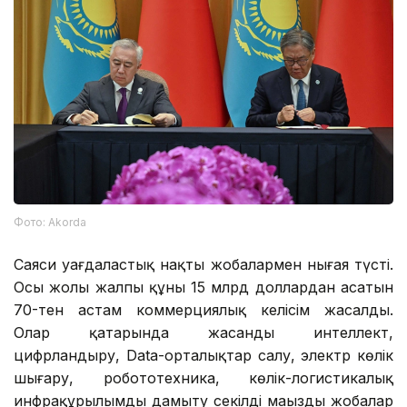
Фото: Аkorda
Саяси уағдаластық нақты жобалармен нығая түсті.
Осы жолы жалпы құны 15 млрд доллардан асатын
70-тен астам коммерциялық келісім жасалды.
Олар қатарында жасанды интеллект,
цифрландыру, Data-орталықтар салу, электр көлік
шығару, робототехника, көлік-логистикалық
инфрақұрылымды дамыту секілді маңызды жобалар