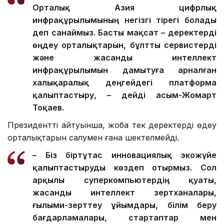
Орталық Азия цифрлық
инфрақұрылымының негізгі тірегі болады
деп санаймыз. Басты мақсат – деректерді
өңдеу орталықтарын, бұлтты сервистерді
және жасанды интеллект
инфрақұрылымын дамытуға арналған
халықаралық деңгейдегі платформа
қалыптастыру, – дейді Қасым-Жомарт
Тоқаев.
Президенттің айтуынша, жоба тек деректерді өңдеу
орталықтарын салумен ғана шектелмейді.
– Біз біртұтас инновациялық экожүйе
қалыптастыруды көздеп отырмыз. Сол
арқылы суперкомпьютердің қуаты,
жасанды интеллект зертханалары,
ғылыми-зерттеу ұйымдары, білім беру
бағдарламалары, стартаптар мен