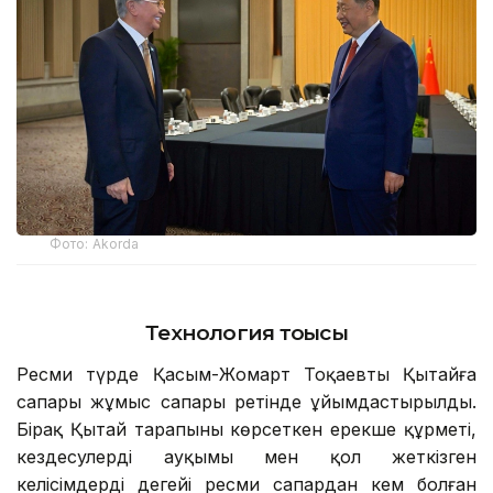
Фото: Аkorda
Технология тоғысы
Ресми түрде Қасым-Жомарт Тоқаевтың Қытайға
сапары жұмыс сапары ретінде ұйымдастырылды.
Бірақ Қытай тарапының көрсеткен ерекше құрметі,
кездесулердің ауқымы мен қол жеткізген
келісімдердің деңгейі ресми сапардан кем болған