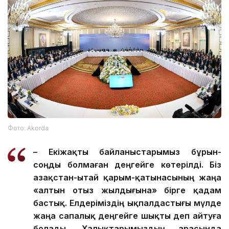
Фото: Аkorda
– Екіжақты байланыстарымыз бұрын-
соңды болмаған деңгейге көтерілді. Біз
Қазақстан-Қытай қарым-қатынасының жаңа
«алтын отыз жылдығына» бірге қадам
бастық. Елдеріміздің ықпалдастығы мүлде
жаңа сапалық деңгейге шықты деп айтуға
болады. Халықтарымыздың арасында