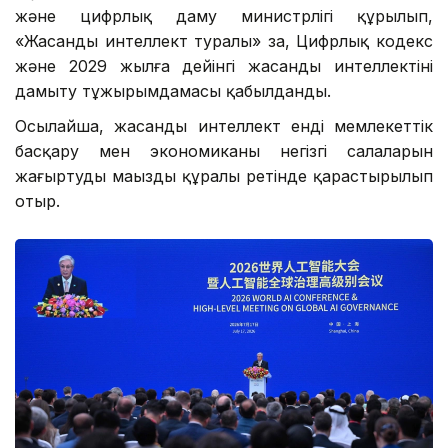
және цифрлық даму министрлігі құрылып,
«Жасанды интеллект туралы» заң, Цифрлық кодекс
және 2029 жылға дейінгі жасанды интеллектіні
дамыту тұжырымдамасы қабылданды.
Осылайша, жасанды интеллект енді мемлекеттік
басқару мен экономиканың негізгі салаларын
жаңғыртудың маңызды құралы ретінде қарастырылып
отыр.