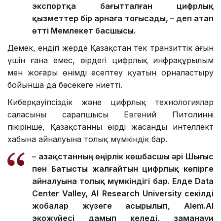
экспортқа бағытталған цифрлық
қызметтер бір арнаға тоғысады, – деп атап
өтті Мемлекет басшысы.
Демек, ендігі жерде Қазақстан тек транзиттік ағын
үшін ғана емес, өңірдегі цифрлық инфрақұрылым
мен жоғары өнімді есептеу қуатын орналастыру
бойынша да бәсекеге ниетті.
Киберқауіпсіздік және цифрлық технологиялар
саласының сарапшысы Евгений Питолиннің
пікірінше, Қазақстанның өңірдің жасанды интеллект
хабына айналуына толық мүмкіндік бар.
– Қазақстанның өңірлік көшбасшы әрі Шығыс
пен Батысты жалғайтын цифрлық көпірге
айналуына толық мүмкіндігі бар. Елде Data
Center Valley, AI Research University секілді
жобалар жүзеге асырылып, Alem.AI
экожүйесі дамып келеді, заманауи