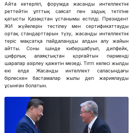
Айта кетерлігі, форумда жасанды интеллектіні
реттейтін ұлттық саясат пен заңдық тетігіне
қатысты Қазақстан ұстанымы естілді. Президент
ЖИ жүйелерін тестілеу мен сертификаттаудың
ортақ стандарттарын түзу, жасанды интеллектіні
теріс мақсатқа пайдаланудың алдын алу жайын
айтты. Соның ішінде кибершабуыл, дипфейк,
цифрлық алаяқтықтан қорғайтын пәрменді
шаралар әзірлеу қажетін меңзеді. Тіпті келесі жылды
екі елде Жасанды интеллект саласындағы
бірлескен бастамалар жылы деп жариялауды
ұсынған болатын.