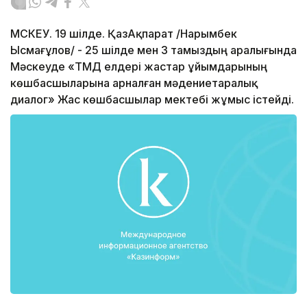
МӘСКЕУ. 19 шілде. ҚазАқпарат /Нарымбек
Ысмағұлов/ - 25 шілде мен 3 тамыздың аралығында
Мәскеуде «ТМД елдері жастар ұйымдарының
көшбасшыларына арналған мәдениетаралық
диалог» Жас көшбасшылар мектебі жұмыс істейді.