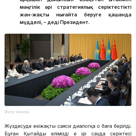
мәңгілік әрі стратегиялық серіктестікті
жан-жақты нығайта беруге қашанда
мүдделі, – деді Президент.
Фото: Аkorda
Жүздесуде екіжақты саяси диалогқа оң баға берілді.
Бұған Қытайдың еліміздің ең ірі сауда серіктесі