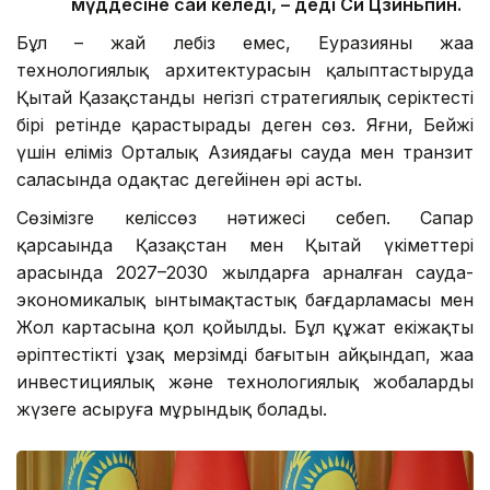
мүддесіне сай келеді, – деді Си Цзиньпин.
Бұл – жай лебіз емес, Еуразияның жаңа
технологиялық архитектурасын қалыптастыруда
Қытай Қазақстанды негізгі стратегиялық серіктестің
бірі ретінде қарастырады деген сөз. Яғни, Бейжің
үшін еліміз Орталық Азиядағы сауда мен транзит
саласында одақтас деңгейінен әрі асты.
Сөзімізге келіссөз нәтижесі себеп. Сапар
қарсаңында Қазақстан мен Қытай үкіметтері
арасында 2027–2030 жылдарға арналған сауда-
экономикалық ынтымақтастық бағдарламасы мен
Жол картасына қол қойылды. Бұл құжат екіжақты
әріптестіктің ұзақ мерзімді бағытын айқындап, жаңа
инвестициялық және технологиялық жобаларды
жүзеге асыруға мұрындық болады.