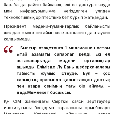
бар. Уағда райын байқасақ, екі ел дәстүрлі сауда
мен инфрақұрылымға негізделген үлгіден
технологиялық әріптестікке бет бұрып жатқандай.
Президент мәдени-гуманитарлық байланыстың
жылдан жылға нығайып келе жатқанын да атаусыз
қалдырмады.
– Былтыр Қазақстанға 1 миллионнан астам
Қытай азаматы сапарлап келді. Екі ел
астаналарында мәдени орталықтар
ашылды. Елімізде Лу Бань шеберханалары
табысты жұмыс істеуде. Бұл – қос
халықтың арасында қалыптасқан достық
пен өзара сенімнің тағы бір айғағы, –
деді.
Мемлекет басшысы.
ҚР СІМ жанындағы Сыртқы саяси зерттеулер
институтының басқарма төрағасының орынбасары