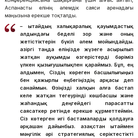
Аспанасты елінің әлемдік саяси аренадағы
маңызына ерекше тоқталды.
– Қытайдың халықаралық қауымдастық
алдындағы беделі зор және оның
жетістіктерін бүкіл әлем мойындайды.
Қазіргі таңда еліңізде жүзеге асырылып
жатқан ауқымды өзгерістерді бәріміз
үлкен қызығушылықпен қараймыз. Бұл, ең
алдымен, Сіздің көреген басшылығыңыз
бен қажырлы еңбегіңіздің арқасы деп
санаймын. Өзіңізді халқын алға бастап
келе жатқан тегеурінді көшбасшы және
жаһандық деңгейдегі парасатты
саясаткер ретінде ерекше құрметтеймін.
Сіз көтерген игі бастамаларды қолдауға
әрқашан дайынбыз. Қазақстан Қытаймен
мәңгілік әрі стратегиялық серіктестікті