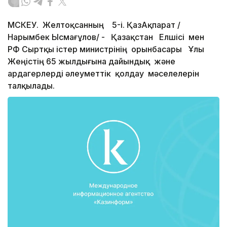
МӘСКЕУ. Желтоқсанның 5-і. ҚазАқпарат /
Нарымбек Ысмағұлов/ - Қазақстан Елшісі мен
РФ Сыртқы істер министрінің орынбасары Ұлы
Жеңістің 65 жылдығына дайындық және
ардагерлерді әлеуметтік қолдау мәселелерін
талқылады.