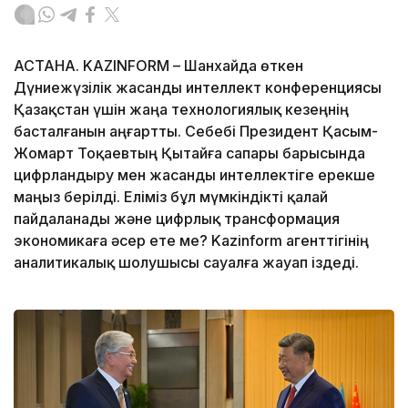
АСТАНА. KAZINFORM – Шанхайда өткен
Дүниежүзілік жасанды интеллект конференциясы
Қазақстан үшін жаңа технологиялық кезеңнің
басталғанын аңғартты. Себебі Президент Қасым-
Жомарт Тоқаевтың Қытайға сапары барысында
цифрландыру мен жасанды интеллектіге ерекше
маңыз берілді. Еліміз бұл мүмкіндікті қалай
пайдаланады және цифрлық трансформация
экономикаға әсер ете ме? Kazinform агенттігінің
аналитикалық шолушысы сауалға жауап іздеді.