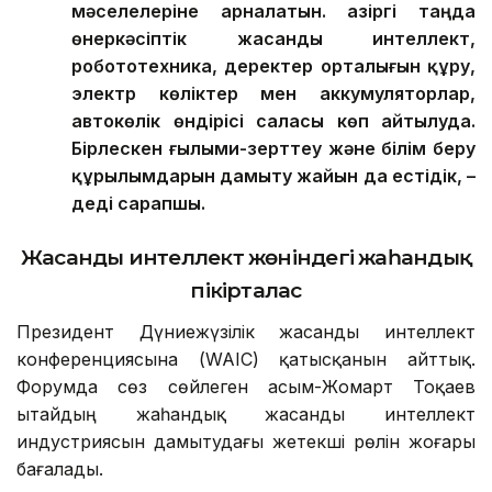
мәселелеріне арналатын. Қазіргі таңда
өнеркәсіптік жасанды интеллект,
робототехника, деректер орталығын құру,
электр көліктер мен аккумуляторлар,
автокөлік өндірісі саласы көп айтылуда.
Бірлескен ғылыми-зерттеу және білім беру
құрылымдарын дамыту жайын да естідік, –
деді сарапшы.
Жасанды интеллект жөніндегі жаһандық
пікірталас
Президент Дүниежүзілік жасанды интеллект
конференциясына (WAIC) қатысқанын айттық.
Форумда сөз сөйлеген Қасым-Жомарт Тоқаев
Қытайдың жаһандық жасанды интеллект
индустриясын дамытудағы жетекші рөлін жоғары
бағалады.