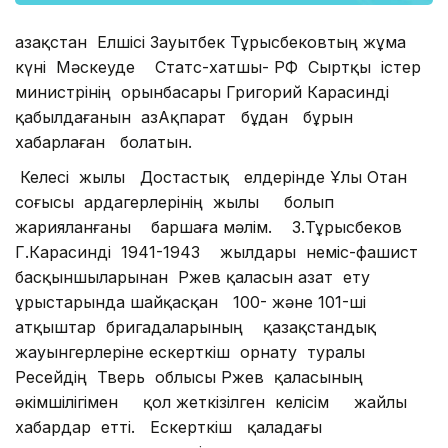
Қазақстан Елшісі Зауытбек Тұрысбековтың жұма
күні Мәскеуде Статс-хатшы- РФ Сыртқы істер
министрінің орынбасары Григорий Карасинді
қабылдағанын ҚазАқпарат бұдан бұрын
хабарлаған болатын.
Келесі жылы Достастық елдерінде Ұлы Отан
соғысы ардагерлерінің жылы болып
жарияланғаны баршаға мәлім. З.Тұрысбеков
Г.Карасинді 1941-1943 жылдары неміс-фашист
басқыншыларынан Ржев қаласын азат ету
ұрыстарында шайқасқан 100- және 101-ші
атқыштар бригадаларының қазақстандық
жауынгерлеріне ескерткіш орнату туралы
Ресейдің Тверь облысы Ржев қаласының
әкімшілігімен қол жеткізілген келісім жайлы
хабардар етті. Ескерткіш қаладағы