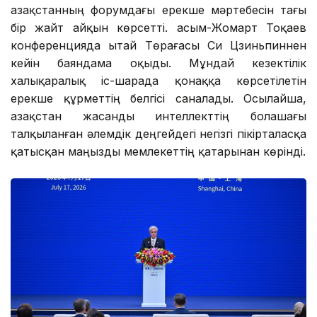
Қазақстанның форумдағы ерекше мәртебесін тағы
бір жайт айқын көрсетті. Қасым-Жомарт Тоқаев
конференцияда Қытай Төрағасы Си Цзиньпиннен
кейін баяндама оқыды. Мұндай кезектілік
халықаралық іс-шарада қонаққа көрсетілетін
ерекше құрметтің белгісі саналады. Осылайша,
Қазақстан жасанды интеллекттің болашағы
талқыланған әлемдік деңгейдегі негізгі пікірталасқа
қатысқан маңызды мемлекеттің қатарынан көрінді.