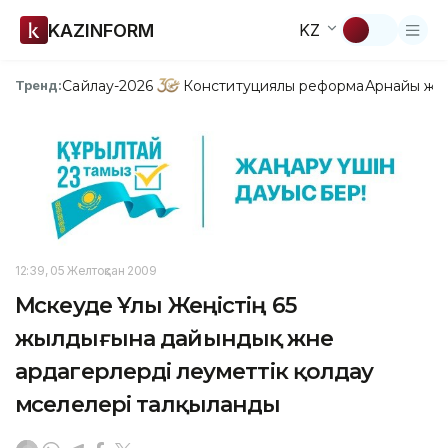
KAZINFORM
KZ
Сайлау-2026
Конституциялық реформа
Арнайы жо
Тренд:
12:39, 05 Желтоқсан 2009
Мәскеуде Ұлы Жеңістің 65
жылдығына дайындық және
ардагерлерді әлеуметтік қолдау
мәселелері талқыланды