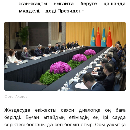
жан-жақты нығайта беруге қашанда
мүдделі, – деді Президент.
Фото: Аkorda
Жүздесуде екіжақты саяси диалогқа оң баға
берілді. Бұған Қытайдың еліміздің ең ірі сауда
серіктесі болғаны да сеп болып отыр. Осы уақытқа