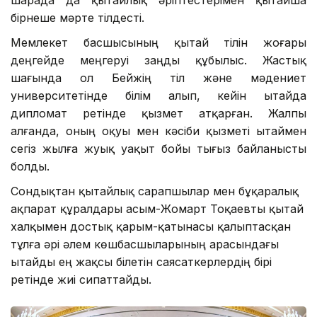
шарада да қытайлық әріптестерімен қытайша
бірнеше мәрте тілдесті.
Мемлекет басшысының қытай тілін жоғары
деңгейде меңгеруі заңды құбылыс. Жастық
шағында ол Бейжің тіл және мәдениет
университетінде білім алып, кейін Қытайда
дипломат ретінде қызмет атқарған. Жалпы
алғанда, оның оқуы мен кәсіби қызметі Қытаймен
сегіз жылға жуық уақыт бойы тығыз байланысты
болды.
Сондықтан қытайлық сарапшылар мен бұқаралық
ақпарат құралдары Қасым-Жомарт Тоқаевты қытай
халқымен достық қарым-қатынасы қалыптасқан
тұлға әрі әлем көшбасшыларының арасындағы
Қытайды ең жақсы білетін саясаткерлердің бірі
ретінде жиі сипаттайды.