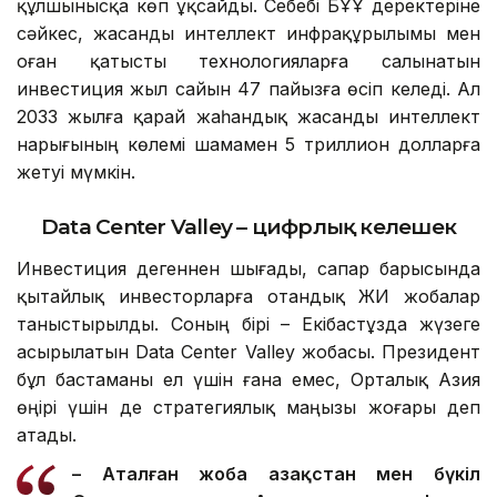
құлшынысқа көп ұқсайды. Себебі БҰҰ деректеріне
сәйкес, жасанды интеллект инфрақұрылымы мен
оған қатысты технологияларға салынатын
инвестиция жыл сайын 47 пайызға өсіп келеді. Ал
2033 жылға қарай жаһандық жасанды интеллект
нарығының көлемі шамамен 5 триллион долларға
жетуі мүмкін.
Data Center Valley – цифрлық келешек
Инвестиция дегеннен шығады, сапар барысында
қытайлық инвесторларға отандық ЖИ жобалар
таныстырылды. Соның бірі – Екібастұзда жүзеге
асырылатын Data Center Valley жобасы. Президент
бұл бастаманы ел үшін ғана емес, Орталық Азия
өңірі үшін де стратегиялық маңызы жоғары деп
атады.
– Аталған жоба Қазақстан мен бүкіл