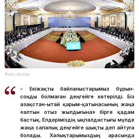
Фото: Аkorda
– Екіжақты байланыстарымыз бұрын-
соңды болмаған деңгейге көтерілді. Біз
Қазақстан-Қытай қарым-қатынасының жаңа
«алтын отыз жылдығына» бірге қадам
бастық. Елдеріміздің ықпалдастығы мүлде
жаңа сапалық деңгейге шықты деп айтуға
болады. Халықтарымыздың арасында