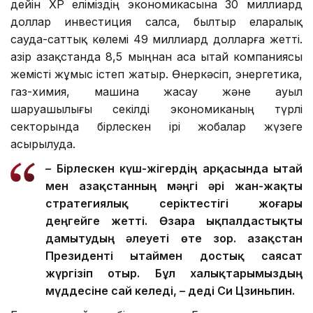
дейін ҚХР еліміздің экономикасына 30 миллиард
доллар инвестиция салса, былтыр еларалық
сауда-саттық көлемі 49 миллиард долларға жетті.
Қазір Қазақстанда 8,5 мыңнан аса Қытай компаниясы
жемісті жұмыс істеп жатыр. Өнеркәсіп, энергетика,
газ-химия, машина жасау және ауыл
шаруашылығы секілді экономиканың түрлі
секторында бірлескен ірі жобалар жүзеге
асырылуда.
– Бірлескен күш-жігердің арқасында Қытай
мен Қазақстанның мәңгі әрі жан-жақты
стратегиялық серіктестігі жоғары
деңгейге жетті. Өзара ықпалдастықты
дамытудың әлеуеті өте зор. Қазақстан
Президенті Қытаймен достық саясат
жүргізіп отыр. Бұл халықтарымыздың
мүддесіне сай келеді, – деді Си Цзиньпин.