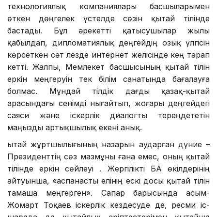
технологиялық компаниялары басшыларымен
өткен дөңгелек үстелде сөзін қытай тілінде
бастады. Бұл әрекетті қатысушылар жылы
қабылдап, дипломатиялық деңгейдің озық үлгісін
көрсеткен сәт лезде интернет желісінде кең тарап
кетті. Жалпы, Мемлекет басшысының қытай тілін
еркін меңгеруін тек білім санатында бағалауға
болмас. Мұндай тілдік дағды қазақ-қытай
арасындағы сенімді нығайтып, жоғары деңгейдегі
саяси және іскерлік диалогты тереңдететін
маңызды артықшылық екені анық.
Қытай жұртшылығының назарын аударған дүние –
Президенттің сөз мазмұны ғана емес, оның қытай
тілінде еркін сөйлеуі . Жергілікті БАҚ өкілдерінің
айтуынша, «аспанасты елінің ескі досы қытай тілін
тамаша меңгерген». Сапар барысында Қасым-
Жомарт Тоқаев іскерлік кездесуде де, ресми іс-