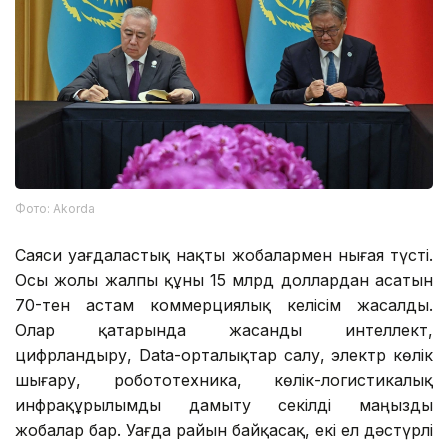
Фото: Аkorda
Саяси уағдаластық нақты жобалармен нығая түсті.
Осы жолы жалпы құны 15 млрд доллардан асатын
70-тен астам коммерциялық келісім жасалды.
Олар қатарында жасанды интеллект,
цифрландыру, Data-орталықтар салу, электр көлік
шығару, робототехника, көлік-логистикалық
инфрақұрылымды дамыту секілді маңызды
жобалар бар. Уағда райын байқасақ, екі ел дәстүрлі