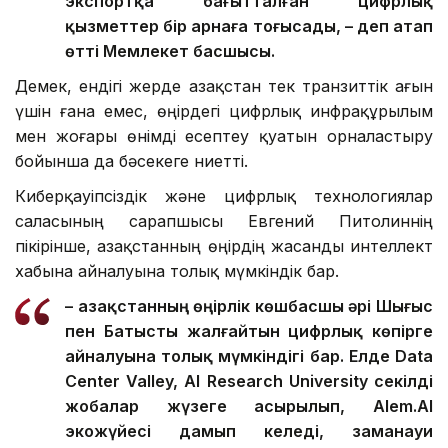
экспортқа бағытталған цифрлық
қызметтер бір арнаға тоғысады, – деп атап
өтті Мемлекет басшысы.
Демек, ендігі жерде Қазақстан тек транзиттік ағын
үшін ғана емес, өңірдегі цифрлық инфрақұрылым
мен жоғары өнімді есептеу қуатын орналастыру
бойынша да бәсекеге ниетті.
Киберқауіпсіздік және цифрлық технологиялар
саласының сарапшысы Евгений Питолиннің
пікірінше, Қазақстанның өңірдің жасанды интеллект
хабына айналуына толық мүмкіндік бар.
– Қазақстанның өңірлік көшбасшы әрі Шығыс
пен Батысты жалғайтын цифрлық көпірге
айналуына толық мүмкіндігі бар. Елде Data
Center Valley, AI Research University секілді
жобалар жүзеге асырылып, Alem.AI
экожүйесі дамып келеді, заманауи