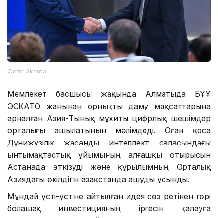
Фото: Аkorda
Мемлекет басшысы жақында Алматыда БҰҰ
ЭСКАТО жанынан орнықты даму мақсаттарына
арналған Азия-Тынық мұхиты цифрлық шешімдер
орталығы ашылатынын мәлімдеді. Оған қоса
Дүнижүзілік жасанды интеллект саласындағы
ынтымақтастық ұйымының алғашқы отырысын
Астанада өткізуді және құрылымның Орталық
Азиядағы өкілдігін Қазақстанда ашуды ұсынды.
Мұндай үсті-үстіне айтылған идея сөз ретінен гөрі
болашақ инвестицияның іргесін қалауға