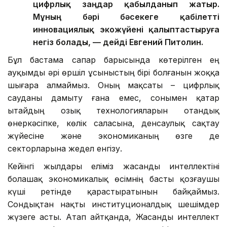
цифрлық заңдар қабылданып жатыр.
Мұның бәрі бәсекеге қабілетті
инновациялық экожүйені қалыптастыруға
негіз болады, — дейді Евгений Питолин.
Бұл бастама сапар барысында көтерілген ең
ауқымды әрі өршіл ұсыныстың бірі болғанын жоққа
шығара алмаймыз. Оның мақсаты – цифрлық
сауданы дамыту ғана емес, сонымен қатар
Қытайдың озық технологияларын отандық
өнеркәсіпке, көлік саласына, денсаулық сақтау
жүйесіне және экономиканың өзге де
секторларына жедел енгізу.
Кейінгі жылдары еліміз жасанды интеллектіні
болашақ экономикалық өсімнің басты қозғаушы
күші ретінде қарастыратынын байқаймыз.
Сондықтан нақты институционалдық шешімдер
жүзеге асты. Атап айтқанда, Жасанды интеллект