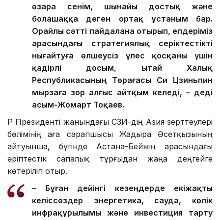
өзара сенім, шынайы достық және
болашаққа деген ортақ ұстаным бар.
Орайлы сәтті пайдалана отырып, елдеріміз
арасындағы стратегиялық серіктестікті
нығайтуға өлшеусіз үлес қосқаны үшін
қадірлі досым, Қытай Халық
Республикасының Төрағасы Си Цзиньпин
мырзаға зор алғыс айтқым келеді, – деді
Қасым-Жомарт Тоқаев.
ҚР Президенті жанындағы ҚСЗИ-дің Азия зерттеулері
бөлімінің аға сарапшысы Жадыра Әсетқызының
айтуынша, бүгінде Астана-Бейжің арасындағы
әріптестік сапалық тұрғыдан жаңа деңгейге
көтеріліп отыр.
– Бұған дейінгі кезеңдерде екіжақты
келіссөздер энергетика, сауда, көлік
инфрақұрылымы және инвестиция тарту