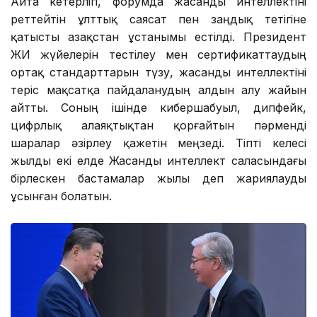
Айта кетерлігі, форумда жасанды интеллектіні
реттейтін ұлттық саясат пен заңдық тетігіне
қатысты Қазақстан ұстанымы естілді. Президент
ЖИ жүйелерін тестілеу мен сертификаттаудың
ортақ стандарттарын түзу, жасанды интеллектіні
теріс мақсатқа пайдаланудың алдын алу жайын
айтты. Соның ішінде кибершабуыл, дипфейк,
цифрлық алаяқтықтан қорғайтын пәрменді
шаралар әзірлеу қажетін меңзеді. Тіпті келесі
жылды екі елде Жасанды интеллект саласындағы
бірлескен бастамалар жылы деп жариялауды
ұсынған болатын.