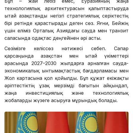
Бұл – жай лебіз емес, Еуразияның жаңа
технологиялық архитектурасын қалыптастыруда
Қытай Қазақстанды негізгі стратегиялық серіктестің
бірі ретінде қарастырады деген сөз. Яғни, Бейжің
үшін еліміз Орталық Азиядағы сауда мен транзит
саласында одақтас деңгейінен әрі асты.
Сөзімізге келіссөз нәтижесі себеп. Сапар
қарсаңында Қазақстан мен Қытай үкіметтері
арасында 2027–2030 жылдарға арналған сауда-
экономикалық ынтымақтастық бағдарламасы мен
Жол картасына қол қойылды. Бұл құжат екіжақты
әріптестіктің ұзақ мерзімді бағытын айқындап,
жаңа инвестициялық және технологиялық
жобаларды жүзеге асыруға мұрындық болады.