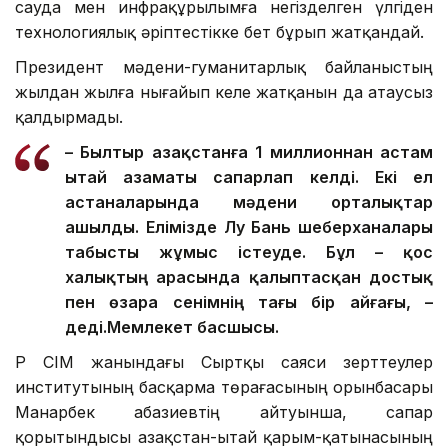
сауда мен инфрақұрылымға негізделген үлгіден
технологиялық әріптестікке бет бұрып жатқандай.
Президент мәдени-гуманитарлық байланыстың
жылдан жылға нығайып келе жатқанын да атаусыз
қалдырмады.
– Былтыр Қазақстанға 1 миллионнан астам
Қытай азаматы сапарлап келді. Екі ел
астаналарында мәдени орталықтар
ашылды. Елімізде Лу Бань шеберханалары
табысты жұмыс істеуде. Бұл – қос
халықтың арасында қалыптасқан достық
пен өзара сенімнің тағы бір айғағы, –
деді.
Мемлекет басшысы.
ҚР СІМ жанындағы Сыртқы саяси зерттеулер
институтының басқарма төрағасының орынбасары
Манарбек Қабазиевтің айтуынша, сапар
қорытындысы Қазақстан-Қытай қарым-қатынасының