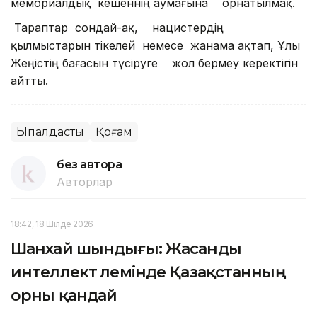
мемориалдық кешеннің аумағына орнатылмақ.
Тараптар сондай-ақ, нацистердің
қылмыстарын тікелей немесе жанама ақтап, Ұлы
Жеңістің бағасын түсіруге жол бермеу керектігін
айтты.
Ықпалдастық
Қоғам
без автора
Авторлар
18:42, 18 Шілде 2026
Шанхай шындығы: Жасанды
интеллект әлемінде Қазақстанның
орны қандай