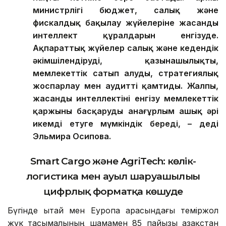
министрлігі бюджет, салық және
фискалдық бақылау жүйелеріне жасанды
интеллект құралдарын енгізуде.
Ақпараттық жүйелер салық және кедендік
әкімшілендіруді, қазынашылықты,
мемлекеттік сатып алуды, стратегиялық
жоспарлау мен аудит
ті қамтиды
. Жалпы,
жасанды интеллекті
ні
енгізу мемлекеттік
қаржыны басқаруды анағұрлым ашық әрі
икемді етуге мүмкіндік береді,
–
деді
Эльмира Осипова
.
Smart Cargo және AgriTech: көлік-
логистика мен ауыл шаруашылығы
цифрлық форматқа көшуде
Бүгінде Қытай мен Еуропа арасындағы теміржол
жүк тасымалының шамамен 85 пайызы Қазақстан