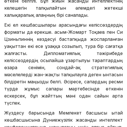
өткені белгілі. Бұл жиын жасанды интеллектінің
келешегін талқылайтын әлемдегі жетекші
халықаралық алаңның бірі саналады.
Екі ел көшбасшылары арасындағы келіссөздердің
форматы да ерекше. Қасым-Жомарт Тоқаев пен Си
Цзиньпиннің кездесуі бастапқыда жоспарланған
уақыттан екі есе ұзаққа созылып, тура бір сағатқа
жалғасты. Дипломатиялық тәжірибеде
келіссөздердің осылайша ұзартылуы тараптардың
өзара сенімін, сондай-ақ стратегиялық
мәселелерді жан-жақты талқылауға деген ынтасын
білдіретін маңызды белгі. Әсіресе, сапардың ресми
түрде жұмыс сапары мәртебесінде өткенін
ескерсек, бұл жайттың мәні одан сайын арта
түспек.
Жүздесу барысында Мемлекет басшысы Қытай
көшбасшысына Дүниежүзілік жасанды интеллект
конференциясына шақырғаны үшін алғыс айтып,