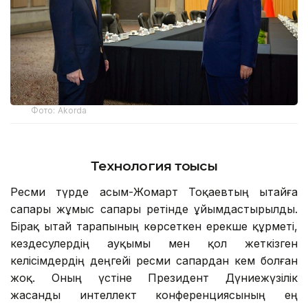
Фото: Аkorda
Технология тоғысы
Ресми түрде Қасым-Жомарт Тоқаевтың Қытайға
сапары жұмыс сапары ретінде ұйымдастырылды.
Бірақ Қытай тарапының көрсеткен ерекше құрметі,
кездесулердің ауқымы мен қол жеткізген
келісімдердің деңгейі ресми сапардан кем болған
жоқ. Оның үстіне Президент Дүниежүзілік
жасанды интеллект конференциясының ең