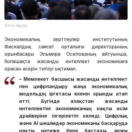
Фото: Ақорда
Экономикалық зерттеулер институтының
Фискалдық саясат орталығы директорының
орынбасары Эльмира Осипованың айтуынша,
болашақта жасанды интеллект экономикаға
орасан әсерін тигізуі ықтимал.
– Мемлекет басшысы жасанды интеллект
пен цифрландыру жаңа экономикалық
модельдің іргетасы екенін орынды атап
өтті. Бүгінде Қазақстан жасанды
интеллектіні экономиканың нақты өсім
драйверіне ілгерілетіп келеді.
Цифрлық
және AI шешімдер экономиканы басқаруда
нақты нәтиже бере бастады. Қаржы