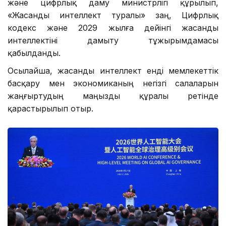
және цифрлық даму министрлігі құрылып,
«Жасанды интеллект туралы» заң, Цифрлық
кодекс және 2029 жылға дейінгі жасанды
интеллектіні дамыту тұжырымдамасы
қабылданды.
Осылайша, жасанды интеллект енді мемлекеттік
басқару мен экономиканың негізгі салаларын
жаңғыртудың маңызды құралы ретінде
қарастырылып отыр.