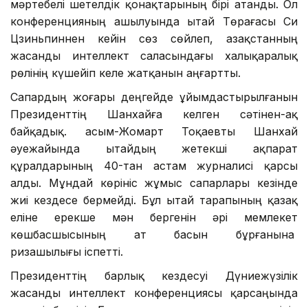
мәртебелі шетелдік қонақтарының бірі атанды. Ол
конференцияның ашылуында Қытай Төрағасы Си
Цзиньпиннен кейін сөз сөйлеп, Қазақстанның
жасанды интеллект саласындағы халықаралық
рөлінің күшейіп келе жатқанын аңғартты.
Сапардың жоғары деңгейде ұйымдастырылғанын
Президенттің Шанхайға келген сәтінен-ақ
байқадық. Қасым-Жомарт Тоқаевты Шанхай
әуежайында Қытайдың жетекші ақпарат
құралдарының 40-тан астам журналисі қарсы
алды. Мұндай көрініс жұмыс сапарлары кезінде
жиі кездесе бермейді. Бұл Қытай тарапының қазақ
еліне ерекше мән бергенін әрі мемлекет
көшбасшысының ат басын бұрғанына
ризашылығы іспетті.
Президенттің барлық кездесуі Дүниежүзілік
жасанды интеллект конференциясы қарсаңында