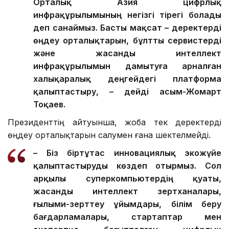
Орталық Азия цифрлық
инфрақұрылымының негізгі тірегі болады
деп санаймыз. Басты мақсат – деректерді
өңдеу орталықтарын, бұлтты сервистерді
және жасанды интеллект
инфрақұрылымын дамытуға арналған
халықаралық деңгейдегі платформа
қалыптастыру, – дейді Қасым-Жомарт
Тоқаев.
Президенттің айтуынша, жоба тек деректерді
өңдеу орталықтарын салумен ғана шектелмейді.
– Біз біртұтас инновациялық экожүйе
қалыптастыруды көздеп отырмыз. Сол
арқылы суперкомпьютердің қуаты,
жасанды интеллект зертханалары,
ғылыми-зерттеу ұйымдары, білім беру
бағдарламалары, стартаптар мен