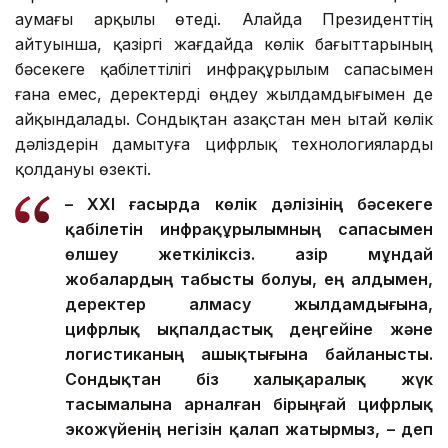
аумағы арқылы өтеді. Алайда Президенттің
айтуынша, қазіргі жағдайда көлік бағыттарының
бәсекеге қабілеттілігі инфрақұрылым сапасымен
ғана емес, деректерді өңдеу жылдамдығымен де
айқындалады. Сондықтан Қазақстан мен Қытай көлік
дәліздерін дамытуға цифрлық технологияларды
қолдануы өзекті.
– XXI ғасырда көлік дәлізінің бәсекеге
қабілетін инфрақұрылымның сапасымен
өлшеу жеткіліксіз. Қазір мұндай
жобалардың табысты болуы, ең алдымен,
деректер алмасу жылдамдығына,
цифрлық ықпалдастық деңгейіне және
логистиканың ашықтығына байланысты.
Сондықтан біз халықаралық жүк
тасымалына арналған бірыңғай цифрлық
экожүйенің негізін қалап жатырмыз, – деп