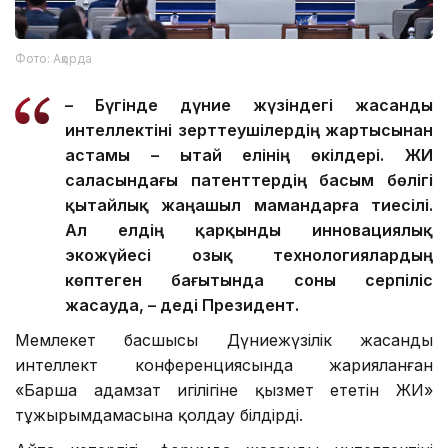
Фото: Ақорда
– Бүгінде дүние жүзіндегі жасанды
интеллектіні зерттеушілердің жартысынан
астамы – Қытай елінің өкілдері. ЖИ
саласындағы патенттердің басым бөлігі
қытайлық жаңашыл мамандарға тиесілі.
Ал елдің қарқынды инновациялық
экожүйесі озық технологиялардың
көптеген бағытында соны серпіліс
жасауда, – деді Президент.
Мемлекет басшысы Дүниежүзілік жасанды
интеллект конференциясында жарияланған
«Барша адамзат игілігіне қызмет ететін ЖИ»
тұжырымдамасына қолдау білдірді.