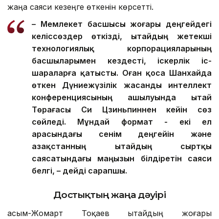
жаңа саяси кезеңге өткенін көрсетті.
– Мемлекет басшысы жоғары деңгейдегі
келіссөздер өткізді, Қытайдың жетекші
технологиялық корпорацияларының
басшыларымен кездесті, іскерлік іс-
шараларға қатысты. Оған қоса Шанхайда
өткен Дүниежүзілік жасанды интеллект
конференциясының ашылуында Қытай
Төрағасы Си Цзиньпиннен кейін сөз
сөйледі. Мұндай формат - екі ел
арасындағы сенім деңгейін және
Қазақстанның Қытайдың сыртқы
саясатындағы маңызын білдіретін саяси
белгі, – дейді сарапшы.
Достықтың жаңа дәуірі
Қасым-Жомарт Тоқаев Қытайдың жоғары