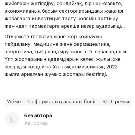
жүйелерін жетілдіру, сондай-ақ, бірінші кезекте,
экономиканың басым секторларындағы жаңа ірі
жобаларға инвестиция тарту көлемін арттыру
жөніндегі тармақтарға ерекше назар аударылды.
Отырыста геология және жер қойнауын
пайдалану, медицина және фармацевтика,
энергетика, цифрландыру және т. б. салалардағы
Ұлт жоспарының қадамдарын келесі жылы іске
асыруды көздейтін Ұлттық комиссияның 2022
жылға арналған жұмыс жоспары бекітілді.
Үкімет
Реформаның алғашқы бөлігі
ҚР Премьер
без автора
Авторлар