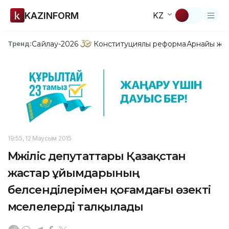
KAZINFORM
KZ
Сайлау-2026
Конституциялық реформа
Арнайы жо
Тренд:
19:55, 12 Маусым 2015
Мәжіліс депутаттары Қазақстан
жастар ұйымдарының
белсенділерімен қоғамдағы өзекті
мәселелерді талқылады