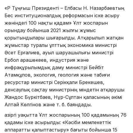
«ҚР Тұңғыш Президенті – Елбасы Н. Назарбаевтың
Бес институционалдық реформасын іске асыру
жөніндегі 100 нақты қадам» Ұлт жоспарын
орындау бойынша 2021 жылғы жұмыс
қорытындылары шығарылды. Атқарылып жатқан
жұмыстар туралы ұлттық экономика министрі
Әсет Ерғалиев, ауыл шаруашылығы министрі
Ербол Қарашөкеев, индустрия және
инфрақұрылымдық даму министрі Бейбіт
Атамқұлов, экология, геология және табиғи
ресурстар министрі Серікқали Брекешев,
денсаулық сақтау министрінің міндетін атқарушы
Жандос Бүркітбаев, Нұр-Сұлтан қаласының әкімі
Алтай Көлгінов және т. б. баяндады.
Қазіргі уақытта Ұлт жоспарының 100 қадамының 76
қадамы іске асырылды: «Кәсіби мемлекеттік
аппаратты қалыптастыру» бағыты бойынша 15