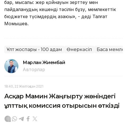
бар, мысалы: жер қойнауын зерттеу мен
пайдаланудың кешенді тәсілін бұзу, мемлекеттік
бюджетке түсімдердің азаюы», - деді Талғат
Момышев.
Ұлт жоспары - 100 қадам
Өнеркәсіп
Басқа мемле
Марлан Жиембай
Авторлар
18:40, 22 Желтоқсан 2021
Асқар Мамин Жаңғырту жөніндегі
ұлттық комиссия отырысын өткізді