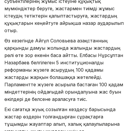
субъектілерінің жұмыс істеуіне құқықтық
мүмкіндіктер беруге, жастармен тиімді жұмыс
істеудің тетіктерін қалыптастыруға, жастардың
құқықтарын кеңейтуге айрықша назар аударылып
отыр.
Өз кезегінде Айгүл Соловьева Қазақстанның
қарқынды дамуы жолында жалынды жастардың
рөлі өте зор екенін баса айтты. Елбасы Нұрсұлтан
Назарбаев белгілеген 5 институционалды
реформаны жүзеге асырудың 100 қадамы
жастарды жарқын болашаққа жетелейді.
Парламентте жүзеге асырыла бастаған 100 қадам
міндеттерінің ойдағыдай орындалуына жас буын
өкілдері де белсене араласуға тиіс.
Екі сағатқа жуық созылған кездесу барысында
жастар өздерін толғандырған сұрақтарға
тұщымды жауаптар алып, халық қалаулыларына