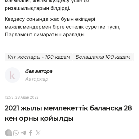
мағыналы, жылы жүздесу үшін өз
ризашылықтарын білдірді.
Кездесу соңында жас буын өкілдері
мәжілісмендермен бірге естелік суретке түсіп,
Парламент ғимаратын аралады.
Ұлт жоспары - 100 қадам
Болашаққа 100 қадам
Ж
без автора
Авторлар
12:53, 28 Ақпан 2022
2021 жылы мемлекеттік балансқа 28
кен орны қойылды