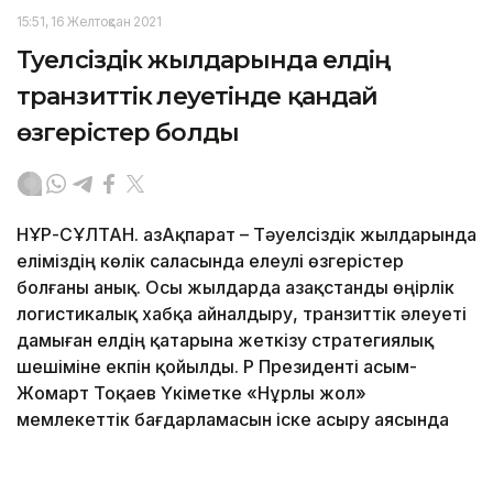
15:51, 16 Желтоқсан 2021
Тәуелсіздік жылдарында елдің
транзиттік әлеуетінде қандай
өзгерістер болды
НҰР-СҰЛТАН. ҚазАқпарат – Тәуелсіздік жылдарында
еліміздің көлік саласында елеулі өзгерістер
болғаны анық. Осы жылдарда Қазақстанды өңірлік
логистикалық хабқа айналдыру, транзиттік әлеуеті
дамыған елдің қатарына жеткізу стратегиялық
шешіміне екпін қойылды. ҚР Президенті Қасым-
Жомарт Тоқаев Үкіметке «Нұрлы жол»
мемлекеттік бағдарламасын іске асыру аясында
көлік логистикасы жүйесінің тиімділігін арттыруды
және елдің транзиттік әлеуетін одан әрі дамытуды