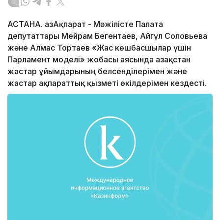
АСТАНА. ҚазАқпарат - Мәжілісте Палата
депутаттары Мейрам Бегентаев, Айгүл Соловьева
және Алмас Тортаев «Жас көшбасшылар үшін
Парламент моделі» жобасы аясында Қазақстан
жастар ұйымдарының белсенділерімен және
жастар ақпараттық қызметі өкілдерімен кездесті.