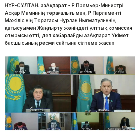
НҰР-СҰЛТАН. ҚазАқпарат - ҚР Премьер-Министрі
Асқар Маминнің төрағалығымен, ҚР Парламенті
Мәжілісінің Төрағасы Нұрлан Нығматулиннің
қатысуымен Жаңғырту жөніндегі ұлттық комиссия
отырысы өтті, деп хабарлайды ҚазАқпарат Үкімет
басшысының ресми сайтына сілтеме жасап.