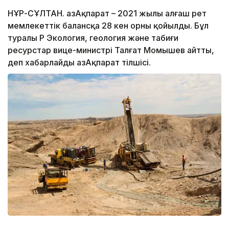
НҰР-СҰЛТАН. ҚазАқпарат – 2021 жылы алғаш рет
мемлекеттік балансқа 28 кен орны қойылды. Бұл
туралы ҚР Экология, геология және табиғи
ресурстар вице-министрі Талғат Момышев айтты,
деп хабарлайды ҚазАқпарат тілшісі.