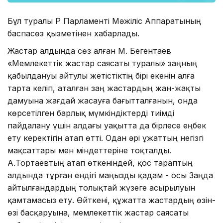
Бұл туралы ҚР Парламенті Мәжіліс Аппаратының
баспасөз қызметінен хабарлады.
Жастар алдында сөз алған М. Бегентаев
«Мемлекеттік жастар саясаты туралы» заңның
қабылдануы айтулы жетістіктің бірі екенін алға
тарта келіп, аталған заң жастардың жан-жақты
дамуына жағдай жасауға бағытталғанын, онда
көрсетілген барлық мүмкіндіктерді тиімді
пайдалану үшін алдағы уақытта да бірлесе еңбек
ету керектігін атап өтті. Одан әрі Құжаттың негізгі
мақсаттары мен міндеттеріне тоқталды.
А.Тортаевтың атап өткеніндей, қос тараптың
алдында тұрған ендігі маңызды қадам - осы Заңда
айтылғандардың толықтай жүзеге асырылуын
қамтамасыз ету. Өйткені, құжатта жастардың өзін-
өзі басқаруына, мемлекеттік жастар саясаты