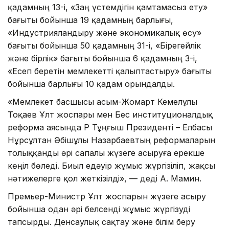
қадамның 13-і, «Заң үстемдігін қамтамасыз ету»
бағыты бойынша 19 қадамның барлығы,
«Индустрияландыру және экономикалық өсу»
бағыты бойынша 50 қадамның 31-і, «Бірегейлік
және бірлік» бағыты бойынша 6 қадамның 3-і,
«Есеп беретін мемлекетті қалыптастыру» бағыты
бойынша барлығы 10 қадам орындалды.
«Мемлекет басшысы Қасым-Жомарт Кемелұлы
Тоқаев Ұлт жоспары мен Бес институционалдық
реформа аясында ҚР Тұңғыш Президенті – Елбасы
Нұрсұлтан Әбішұлы Назарбаевтың реформаларын
толыққанды әрі сапалы жүзеге асыруға ерекше
көңіл бөледі. Биыл едәуір жұмыс жүргізіліп, жақсы
нәтижелерге қол жеткізілді», — деді А. Мамин.
Премьер-Министр Ұлт жоспарын жүзеге асыру
бойынша одан әрі белсенді жұмыс жүргізуді
тапсырды. Денсаулық сақтау және білім беру