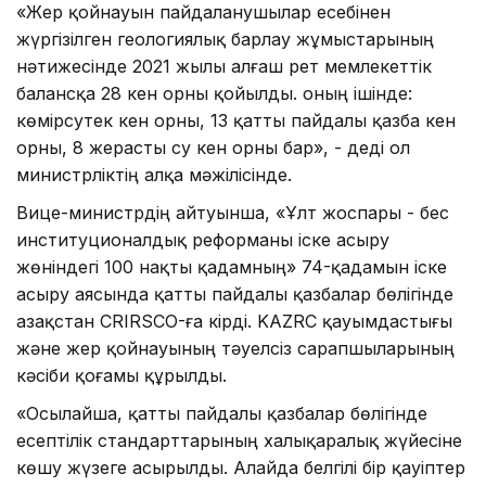
«Жер қойнауын пайдаланушылар есебінен
жүргізілген геологиялық барлау жұмыстарының
нәтижесінде 2021 жылы алғаш рет мемлекеттік
балансқа 28 кен орны қойылды. оның ішінде:
көмірсутек кен орны, 13 қатты пайдалы қазба кен
орны, 8 жерасты су кен орны бар», - деді ол
министрліктің алқа мәжілісінде.
Вице-министрдің айтуынша, «Ұлт жоспары - бес
институционалдық реформаны іске асыру
жөніндегі 100 нақты қадамның» 74-қадамын іске
асыру аясында қатты пайдалы қазбалар бөлігінде
Қазақстан CRIRSCO-ға кірді. KAZRC қауымдастығы
және жер қойнауының тәуелсіз сарапшыларының
кәсіби қоғамы құрылды.
«Осылайша, қатты пайдалы қазбалар бөлігінде
есептілік стандарттарының халықаралық жүйесіне
көшу жүзеге асырылды. Алайда белгілі бір қауіптер