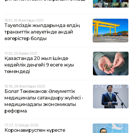
15:51, 16 Желтоқсан 2021
Тәуелсіздік жылдарында елдің
транзиттік әлеуетінде қандай
өзгерістер болды
11:32, 20 Қазан 2021
Қазақстанда 20 жыл ішінде
кедейлік деңгейі 9 есеге жуық
төмендеді
15:18, 28 Желтоқсан 2020
Болат Төкежанов: Әлеуметтік
медициналық сақтандыру жүйесі -
медицинадағы экономикалық
реформа
17:27, 12 Шілде 2020
Коронавируспен күресте