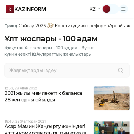
KAZINFORM
KZ
Сайлау-2026
Конституциялық реформа
Арнайы жо
Тренд:
Ұлт жоспары - 100 қадам
Қазақстан Ұлт жоспары - 100 қадам - бүгінгі
күннің өзекті ҚазАқпараттың жаңалықтары
12:53, 28 Ақпан 2022
2021 жылы мемлекеттік балансқа
28 кен орны қойылды
18:40, 22 Желтоқсан 2021
Асқар Мамин Жаңғырту жөніндегі
ұлттық комиссия отырысын өткізді