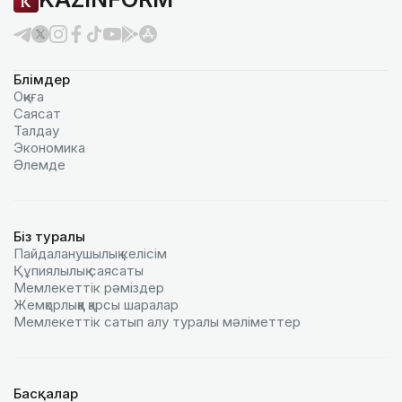
Бөлімдер
Оқиға
Саясат
Талдау
Экономика
Әлемде
Біз туралы
Пайдаланушылық келiciм
Құпиялылық саясаты
Мемлекеттік рәміздер
Жемқорлыққа қарсы шаралар
Мемлекеттік сатып алу туралы мәлiметтер
Басқалар