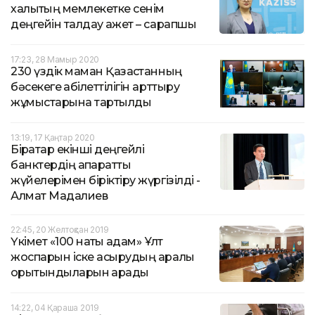
халықтың мемлекетке сенім
деңгейін талдау қажет – сарапшы
17:23, 28 Мамыр 2020
230 үздік маман Қазақстанның
бәсекеге қабілеттілігін арттыру
жұмыстарына тартылды
13:19, 17 Қаңтар 2020
Бірқатар екінші деңгейлі
банктердің ақпараттық
жүйелерімен біріктіру жүргізілді -
Алмат Мадалиев
22:45, 20 Желтоқсан 2019
Үкімет «100 нақты қадам» Ұлт
жоспарын іске асырудың аралық
қорытындыларын қарады
14:22, 04 Қараша 2019