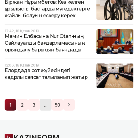
Біржан Нұрымбетов: Кез келген
құрылысты бастарда мүгедектерге
жайлы болуын ескеру керек
17:42, 18 Қазан 2019
Мамин Елбасына Nur Otan-ның
Сайлауалды бағдарламасының
орындалу барысын баяндады
12:06, 18 Қазан 2019
Елордада сот жүйесіндегі
кадрлық саясат талқыланып жатыр
…
1
2
3
50
KAZINFORM