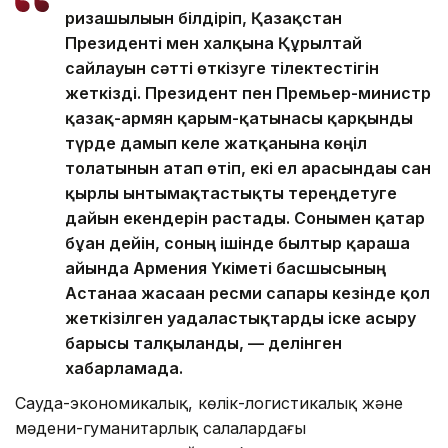
ризашылығын білдіріп, Қазақстан
Президенті мен халқына Құрылтай
сайлауын сәтті өткізуге тілектестігін
жеткізді. Президент пен Премьер-министр
қазақ-армян қарым-қатынасы қарқынды
түрде дамып келе жатқанына көңіл
толатынын атап өтіп, екі ел арасындағы сан
қырлы ынтымақтастықты тереңдетуге
дайын екендерін растады. Сонымен қатар
бұған дейін, соның ішінде былтыр қараша
айында Армения Үкіметі басшысының
Астанаға жасаған ресми сапары кезінде қол
жеткізілген уағдаластықтарды іске асыру
барысы талқыланды, — делінген
хабарламада.
Сауда-экономикалық, көлік-логистикалық және
мәдени-гуманитарлық салалардағы