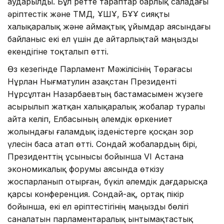
аударылды. Бұл ретте тараптар барлық саладағы
әріптестік және ТМД, ҰҚШҰ, БҰҰ сияқты
халықаралық және аймақтық ұйымдар аясындағы
байланыс екі ел үшін де айтарлықтай маңызды
екендігіне тоқталып өтті.
Өз кезегінде Парламент Мәжілісінің Төрағасы
Нұрлан Нығматулин Қазақстан Президенті
Нұрсұлтан Назарбаевтың бастамасымен жүзеге
асырылып жатқан халықаралық жобалар туралы
айта келіп, Елбасының әлемдік өркениет
жолындағы ғаламдық ізденістерге қосқан зор
үлесін баса атап өтті. Сондай жобалардың бірі,
Президенттің ұсынысы бойынша VI Астана
экономикалық форумы аясында өткізу
жоспарланып отырған, бүкіл әлемдік дағдарысқа
қарсы конференция. Сондай-ақ, ортақ пікір
бойынша, екі ел әріптестігінің маңызды бөлігі
саналатын парламентаралық ынтымақтастық