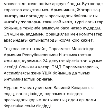
мәселесі де жеке әңгіме арқауы болды. Бұл жерде
тараптар Қазақстан мен Арменияның Жоғары заң
шығарушы органдары арасындағы байланысты
нығайту жолдарын талқылай келіп, түрлі бағыттар
бойынша тәжірибе алмасуға баса назар аударды.
Ол үшін ең алдымен, фракциялар мен комитеттер
арасындағы қатынастарды жолға қою қажет.
Тоқтала кететін жайт, Парламент Мәжілісінде
Армения Республикасымен Ынтымақтастық
жөнінде, құрамына 24 депутат кіретін топ жұмыс
істейді. Сонымен қатар, ТМД Парламентаралық
Ассамблеясы және ҰҚШҰ бойынша да тығыз
ынтымақтастық орнаған.
Нұрлан Нығматулин мен Василий Казарян екі
елдің, соның ішінде, парламент өкілдері
арасындағы қарым-қатынастың одан әрі дами
беретініне сенім білдірді.