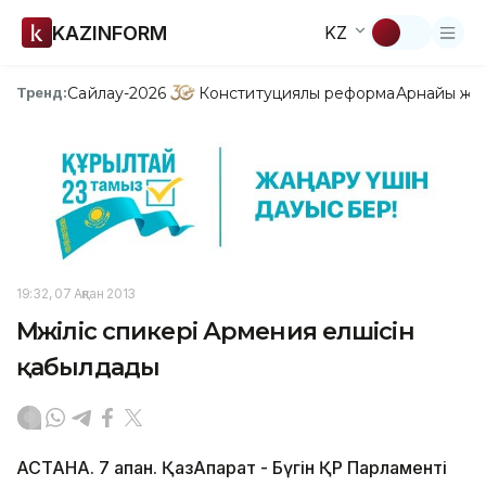
KAZINFORM
KZ
Сайлау-2026
Конституциялық реформа
Арнайы жо
Тренд:
19:32, 07 Ақпан 2013
Мәжіліс спикері Армения елшісін
қабылдады
АСТАНА. 7 ақпан. ҚазАқпарат - Бүгін ҚР Парламенті