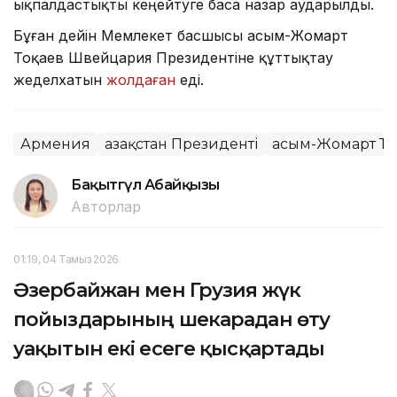
ықпалдастықты кеңейтуге баса назар аударылды.
Бұған дейін Мемлекет басшысы Қасым-Жомарт
Тоқаев Швейцария Президентіне құттықтау
жеделхатын
жолдаған
еді.
Армения
Қазақстан Президенті
Қасым-Жомарт То
Бақытгүл Абайқызы
Авторлар
01:19, 04 Тамыз 2026
Әзербайжан мен Грузия жүк
пойыздарының шекарадан өту
уақытын екі есеге қысқартады