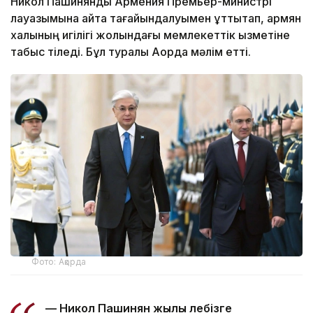
Никол Пашинянды Армения Премьер-министрі
лауазымына қайта тағайындалуымен құттықтап, армян
халқының игілігі жолындағы мемлекеттік қызметіне
табыс тіледі. Бұл туралы Ақорда мәлім етті.
Фото: Ақорда
— Никол Пашинян жылы лебізге