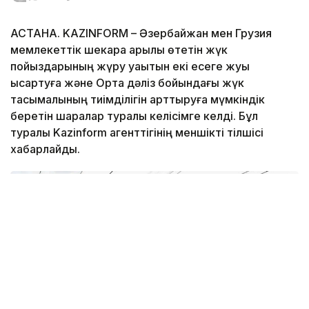
АСТАНА. KAZINFORM – Әзербайжан мен Грузия
мемлекеттік шекара арқылы өтетін жүк
пойыздарының жүру уақытын екі есеге жуық
қысқартуға және Орта дәліз бойындағы жүк
тасымалының тиімділігін арттыруға мүмкіндік
беретін шаралар туралы келісімге келді. Бұл
туралы Kazinform агенттігінің меншікті тілшісі
хабарлайды.