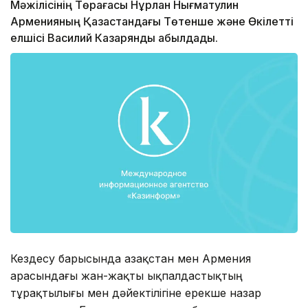
Мәжілісінің Төрағасы Нұрлан Нығматулин
Арменияның Қазақстандағы Төтенше және Өкілетті
елшісі Василий Казарянды қабылдады.
Кездесу барысында Қазақстан мен Армения
арасындағы жан-жақты ықпалдастықтың
тұрақтылығы мен дәйектілігіне ерекше назар