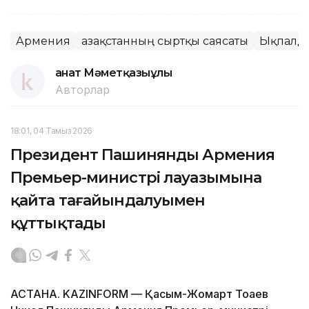
Армения
Қазақстанның сыртқы саясаты
Ықпалд
Қанат Мәметқазыұлы
Авторлар
18:01, 04 Тамыз 2026
Президент Пашинянды Армения
Премьер-министрі лауазымына
қайта тағайындалуымен
құттықтады
АСТАНА. KAZINFORM — Қасым-Жомарт Тоқаев