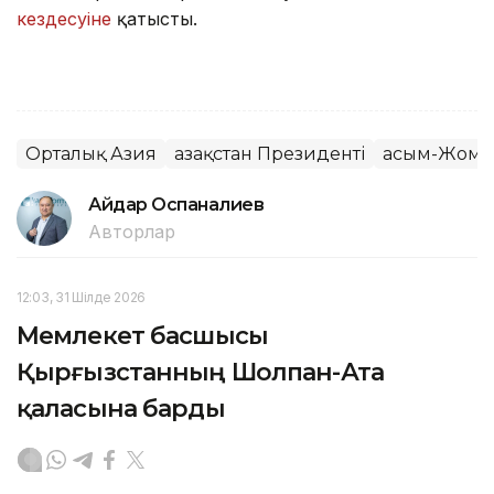
кездесуіне
қатысты.
Орталық Азия
Қазақстан Президенті
Қасым-Жома
Айдар Оспаналиев
Авторлар
12:03, 31 Шілде 2026
Мемлекет басшысы
Қырғызстанның Шолпан-Ата
қаласына барды