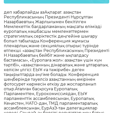
деп хабарлайды ҚазАқпарат. Қазақстан
Республикасының Президенті Нұрсұлтан
Назарбаевтың Жарлығымен бекітілген
Мемлекеттік бағдарламаның мақсаты елімізді
еуропалық көшбасшы мемлекеттермен
стратегиялық серіктестік деңгейіне шығару
болып табылады.Конференция жұмысы
пленарлық және секциялық отырыс түрінде
өтпекші. «Қазақстан Республикасының Президенті
Н.Назарбаевтың бейбіт және ықпалдасу
бастамасы», «Еуропаға жол»: Қазақстан үшін күн
тәртібі», «Қазақстанның дінаралық және ұлтаралық
келісім үлгісі: ЕҚЫҰ-ға тәжірибе» деген
тақырыптарда әңгіме болады. Конференция
шеңберінде тәуелсіз Қазақстанның өмірінен
фотосурет көрмесін өткізу де жоспарланып
отыр.Аталған басқосуға Еуропалық
Парламенттен, Еурокомиссиядан, ЕҚЫҰ
парламенттік ассамблеясынан, Еуропалық
Кеңестен, НАТО-дан, ТМД парламентаралық
ассамблеясынан, ЕурАзЭҚ-тан делегациялар
келеді. Сондай-ақ белгілі депутаттар мен батыс