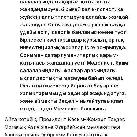
салаларындағы қарым-қатынасты
жандандыруға, бірыңғай көлік-логистика
жүйесін қалыптастыруға қолайлы жағдай
жасалуда. Соңғы жылдары өңірішілік сауда
ұдайы өсіп, іскерлік байланыс кеңейе түсті.
Бірлескен кәсіпорындар құрылып, ортақ
инвестициялық жобалар іске асырылуда.
Сонымен қатар гуманитарлық қарым-
қатынасы жандана түсті. Мәдениет, білім
салаларындағы, жастар арасындағы
ықпалдастықтың мазмұны байып келеді.
Осы оң нәтижелердің барлығы бауырлас
халықтарымызды одан әрі жақындатуға,
және аймақтың беделін нығайтуға ықпал
етеді, – деді Мемлекет басшысы.
Айта кетейік, Президент Қасым-Жомарт Тоқаев
Орталық Азия және Әзербайжан мемлекеттері
басшыларының бейресми Консультативтік