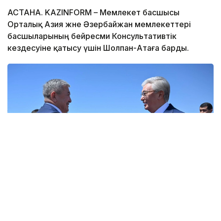
АСТАНА. KAZINFORM – Мемлекет басшысы
Орталық Азия және Әзербайжан мемлекеттері
басшыларының бейресми Консультативтік
кездесуіне қатысу үшін Шолпан-Атаға барды.
Фото: Ақорда