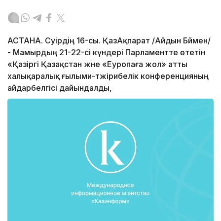
АСТАНА. Сәуірдің 16-сы. ҚазАқпарат /Айдын Бәймен/
- Мамырдың 21-22-сі күндері Парламентте өтетін
«Қазіргі Қазақстан және «Еуропаға жол» атты
халықаралық ғылыми-тәжірибелік конференцияның
айдарбелгісі дайындалды,