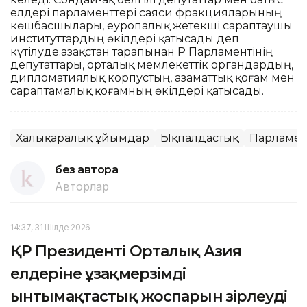
елдері парламенттері саяси фракцияларының
көшбасшылары, еуропалық жетекші сараптаушы
институттардың өкілдері қатысады деп
күтілуде.Қазақстан тарапынан ҚР Парламентінің
депутаттары, орталық мемлекеттік органдардың,
дипломатиялық корпустың, азаматтық қоғам мен
сараптамалық қоғамның өкілдері қатысады.
Халықаралық ұйымдар
Ықпалдастық
Парламен
без автора
Авторлар
14:37, 31 Шілде 2026
ҚР Президенті Орталық Азия
елдеріне ұзақмерзімді
ынтымақтастық жоспарын әзірлеуді