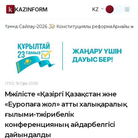
KAZINFORM
KZ
Сайлау-2026
Конституциялық реформа
Арнайы жо
Тренд:
17:53, 16 Сәуір 2009
Мәжілісте «Қазіргі Қазақстан және
«Еуропаға жол» атты халықаралық
ғылыми-тәжірибелік
конференцияның айдарбелгісі
дайындалды