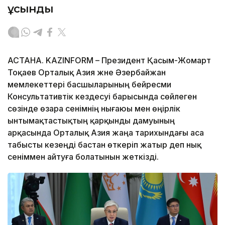
ұсынды
АСТАНА. KAZINFORM – Президент Қасым-Жомарт
Тоқаев Орталық Азия және Әзербайжан
мемлекеттері басшыларының бейресми
Консультативтік кездесуі барысында сөйлеген
сөзінде өзара сенімнің нығаюы мен өңірлік
ынтымақтастықтың қарқынды дамуының
арқасында Орталық Азия жаңа тарихындағы аса
табысты кезеңді бастан өткеріп жатыр деп нық
сеніммен айтуға болатынын жеткізді.