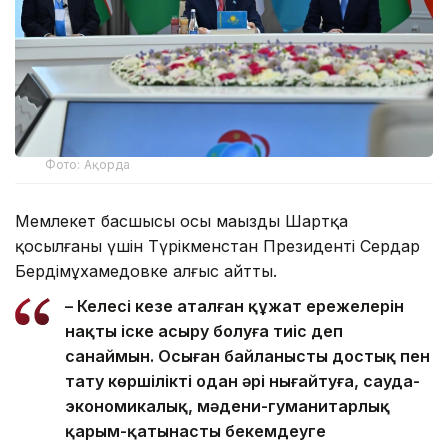
Фото: Ақорда
Мемлекет басшысы осы маңызды Шартқа
қосылғаны үшін Түрікменстан Президенті Сердар
Бердімұхамедовке алғыс айтты.
– Келесі кезең аталған құжат ережелерін
нақты іске асыру болуға тиіс деп
санаймын. Осыған байланысты достық пен
тату көршілікті одан әрі нығайтуға, сауда-
экономикалық, мәдени-гуманитарлық
қарым-қатынасты бекемдеуге