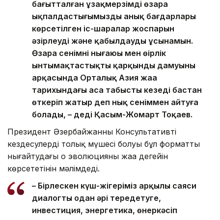
бағытталған ұзақмерзімді өзара
ықпалдастығымыздың анық бағдарлары
көрсетілген іс-шаралар жоспарын
әзірлеуді және қабылдауды ұсынамын.
Өзара сенімнің нығаюы мен өңірлік
ынтымақтастықтың қарқынды дамуының
арқасында Орталық Азия жаңа
тарихындағы аса табысты кезеңді бастан
өткеріп жатыр деп нық сеніммен айтуға
болады, – деді Қасым-Жомарт Тоқаев.
Президент Әзербайжанның Консультативті
кездесулердің толық мүшесі болуы бұл форматты
нығайтудағы оң эволюцияның жаңа деңгейін
көрсететінін мәлімдеді.
– Бірлескен күш-жігеріміз арқылы саяси
диалогты одан әрі тереңдетуге,
инвестиция, энергетика, өнеркәсіп